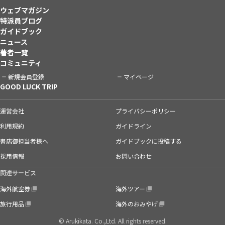
ウェブマガジン
特派員ブログ
ガイドブック
ニュース
著者一覧
コミュニティ
新規会員登録
マイページ
GOOD LUCK TRIP
運営会社
プライバシーポリシー
利用規約
ガイドライン
書店御担当者様へ
ガイドブックに投稿する
採用情報
お問い合わせ
関連サービス
海外航空券
海外ツアー
旅行用品
海外のおみやげ
© Arukikata. Co.,Ltd. All rights reserved.