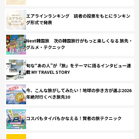
エアラインランキング 読者の投票をもとにランキン
グ形式で発表
Next韓国旅 次の韓国旅行がもっと楽しくなる 旅先・
グルメ・テクニック
旬な“あの人”が「旅」をテーマに語るインタビュー連
載 MY TRAVEL STORY
今、こんな旅がしてみたい！地球の歩き方が選ぶ2026
年絶対行くべき旅先30
コスパもタイパもかなえる！賢者の旅テクニック