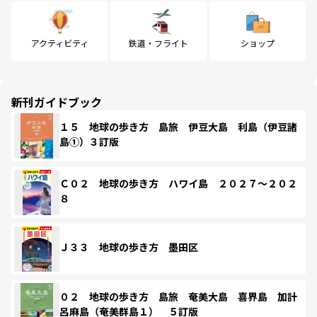
アクティビティ
鉄道・フライト
ショップ
新刊ガイドブック
１５ 地球の歩き方 島旅 伊豆大島 利島（伊豆諸
島①）３訂版
Ｃ０２ 地球の歩き方 ハワイ島 ２０２７～２０２
８
Ｊ３３ 地球の歩き方 墨田区
０２ 地球の歩き方 島旅 奄美大島 喜界島 加計
呂麻島（奄美群島１） ５訂版