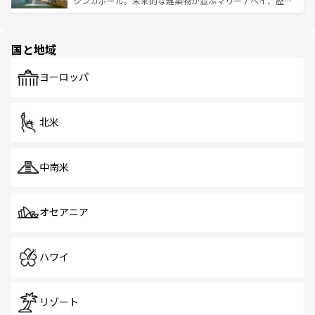
シンガポール。未来的な建築物が並ぶマリーナベイ、歴史
ける。 なお、新着のタイ情報は
コンテンツ一覧
を参照して
そう。 なお、新着の香港情報は
コンテンツ一覧
を参照して
と伝統を感じられるエスニックタウン、多数の緑豊かな公
ほしい。
ほしい。
園や自然保護区など、自然が調和した近代的な景観と文化
の多様性あふれるカラフルな町は、どこを歩いても新しい
国と地域
発見がある。さらに、治安のよさや充実した公共交通機関
も、旅行者にとっては魅力的なポイント。グルメも豊富
で、ホーカーズは地元の風情を楽しめる外せないスポット
ヨーロッパ
だ。訪れる人を飽きさせないシンガポールで、多様な魅力
を体感しよう。 なお、新着のシンガポール情報は
コンテン
ツ一覧
を参照してほしい。
北米
中南米
オセアニア
ハワイ
リゾート