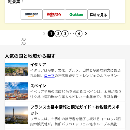
絶景集！
詳細を見る
…
1
2
3
6
AD
AD
人気の国と地域から探す
イタリア
イタリアは歴史、文化、グルメ、自然と多彩な魅力にあふ
れた国。
ローマ
の古代遺跡やフィレンツェのルネッサンス
美術、ヴェネツィアの運河など、歴史あるスポットはもち
スペイン
ろん、トスカーナの美しい田園風景やアマルフィ海岸の絶
景など、自然景観も見逃せない。観光の合間には、本場の
イベリア半島のほぼ80％を占めるスペインは、太陽が降り
ピザやパスタなど、絶品のイタリア料理を堪能することも
注ぐ地中海沿岸から雄大なピレネー山脈まで、多彩な自然
できる。朝目覚めてから夜眠るまで、すべての瞬間を楽し
と文化が詰まったヨーロッパ屈指の旅行先だ。多様な地域
フランスの基本情報と観光ガイド・有名観光スポ
ませてくれるイタリアで、忘れられない旅をしてみよう！
文化が根付くこの国では、情熱的なフラメンコ、熱気あふ
なお、新着のイタリア情報は
コンテンツ一覧
を参照してほ
れる闘牛、そして美味しいタパスが生活の一部となってい
ット
しい。
る。首都マドリードの洗練された雰囲気や、バルセロナの
フランスは、世界中の旅行者を魅了し続けるヨーロッパ屈
アートに溢れた街角から、地方では古代ローマ遺跡や中世
指の観光地だ。首都パリのエッフェル塔やルーブル美術館
の城塞都市、穏やかなビーチリゾートまで多彩な表情を見
といった象徴的なスポットから、田舎町の古風な美しさま