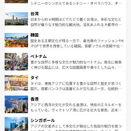
るだろう。車でのロードトリップや列車の旅も、アメリカ
文化や歴史が息づいている。「アロハスピリット」と呼ば
シドニーのシンボルであるシドニー・オペラハウス、オー
ならではの贅沢な旅のスタイルだ。 なお、新着のアメリカ
れるおもてなしの心で訪れる人々を迎えてくれるハワイの
ストラリア東海岸北部に広がる大サンゴ礁地帯グレートバ
情報は
コンテンツ一覧
を参照してほしい。
人々、おいしいローカルフードやハワイアンミュージッ
台湾
リアリーフや大陸中央部にそびえるウルル（エアーズロッ
ク、伝統的なフラダンスなど、すべてがハワイの魅力を彩
ク）、タスマニアの美しい原生林やケアンズの熱帯雨林な
日本から約４時間ほどでたどり着く台湾は、多彩な文化と
っている。訪れるたびに新しい発見と感動が待っているハ
ど、見どころがたくさん。また、カフェやワイン、オージ
自然が織りなす魅力的な観光地。活気あふれる大都市の台
ワイを、存分に味わってほしい。 なお、新着のハワイ情報
ービーフなどの食文化も豊かで、美味しいものであふれて
北やノスタルジックな町並みが人気な九份（ジォウフェ
は
コンテンツ一覧
を参照してほしい。
韓国
いる。アクティビティも充実しており、サーフィンやダイ
ン）、静ひつな山岳地帯である台湾東部など、都市の喧騒
ビング、ハイキングなど、アウトドア好きにはたまらな
と山間の静けさが共存しており、訪れる人に新しい発見と
歴史ある王朝文化が残る一方で、最先端のファッションやK
い。オーストラリアの多彩な魅力を存分に味わいつくそ
驚きをもたらしてくれる。また、奥深い台湾の食文化も魅
-POPで世界を席巻している韓国。首都ソウルの宮殿や伝統
う。 なお、新着のオーストラリア情報は
コンテンツ一覧
を
力で、夜市などの屋台グルメから高級料理、ヘルシーで美
家屋が並ぶエリアでは韓国の歴史と文化に浸ることがで
参照してほしい。
ベトナム
容にもいいと評判のスイーツなど、バラエティ豊かな料理
き、地方に足を延ばせば四季折々の自然美を楽しむことが
が味わえる。 なお、新着の台湾情報は
コンテンツ一覧
を参
できる。そして、キムチや焼肉、絶品のストリートフード
豊かな自然と多様な文化が魅力的なベトナム。南北に細長
照してほしい。
まで、さまざまな韓国料理が待っている。夜には、韓国な
く伸びる国土には、広大な田園風景や青々とした山々、世
らではのナイトライフも堪能できる。あたたかいホスピタ
界遺産に登録された壮大な自然景観が点在し、都市部では
タイ
リティに包まれながら、韓国の多彩な魅力を心ゆくまで味
急速な発展と共に伝統が息づく。ハノイの古い町並みやホ
わってみてほしい。 なお、新着の韓国情報は
コンテンツ一
ーチミン市のフランス統治時代の建物も、独特の雰囲気を
タイは、東南アジアに位置する豊かな自然と歴史が息づく
覧
を参照してほしい。
醸し出している。また、バラエティの豊かさとおいしさで
国だ。首都バンコクは高層ビルが立ち並ぶ一方、伝統的な
世界中の食通を魅了してやまないベトナム料理も魅力のひ
寺院や市場がいたるところに点在し、古きよき文化と現代
香港
とつ。フォーやバインミー、ベトナムコーヒーなどは、ぜ
の活気が交差している。北部ではチェンマイなどの山岳地
ひ現地で味わいたい。どの地域を訪れてもあたたかい人々
帯で自然と触れ合い、南部ではプーケットやクラビの美し
アジアと西洋の文化が交わる香港は、特有のエネルギーを
が旅行者を迎えてくれるので、きっと忘れられない旅にな
いビーチでリゾート気分を楽しむことができる。タイ料理
もっている。ヴィクトリア湾に広がる壮大な景色、近未来
るはずだ。 なお、新着のベトナム情報は
コンテンツ一覧
を
は世界的に有名で、屋台から高級レストランまで味覚を刺
的なアートスポット、そして歴史と現代が融合した町並
参照してほしい。
シンガポール
激する。気候は一年中温暖で、どの季節にも異なる楽しみ
み、どこを訪れても感動するはず。観光スポットが密集し
が待っている。親しみやすいタイの人々、仏教を中心とし
ており、効率よく見どころを回れるのも魅力。息をのむよ
アジアの交差点として多文化が融合した独自の魅力を放つ
た文化、そして多様な観光資源が、訪れる旅人を魅了し続
うな絶景から文化的な体験まで、香港を存分に楽しみ尽く