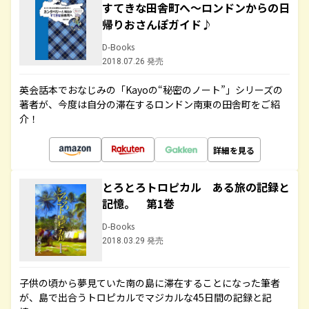
すてきな田舎町へ～ロンドンからの日
帰りおさんぽガイド♪
D-Books
2018.07.26 発売
英会話本でおなじみの「Kayoの“秘密のノート”」シリーズの
著者が、今度は自分の滞在するロンドン南東の田舎町をご紹
介！
詳細を見る
とろとろトロピカル ある旅の記録と
記憶。 第1巻
D-Books
2018.03.29 発売
子供の頃から夢見ていた南の島に滞在することになった筆者
が、島で出合うトロピカルでマジカルな45日間の記録と記