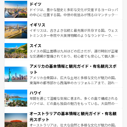
せる。地方によって風土や気候が異なるスペインはその個
ドイツ
で、幅広い魅力が詰まっている。華麗な宮殿、歴史的な大
性で訪れる人を魅了する。 なお、新着のスペイン情報は
コ
聖堂、美しいビーチ、そして豊かな自然が、訪れる者を心
ドイツは、豊かな歴史と多彩な文化が交差するヨーロッパ
ンテンツ一覧
を参照してほしい。
から魅了する。また、フランスは美食の国としても知ら
の中心に位置する国。中世の街並みが残るロマンチック街
れ、フランス料理はユネスコ無形文化遺産にも登録されて
道から、未来を先取りするようなモダンな都市まで多様な
イギリス
いる。シャンパンの発祥地であるランス、プロヴァンスの
顔を持つこの国は、どこを歩いても飽きることがない。ベ
香り高いラベンダー畑など、多彩な楽しみ方が可能だ。さ
ルリンの文化的活気、バイエルン州のアルプスの絶景、そ
イギリスは、古きよき伝統と最先端が共存する国。ウェス
らに、パリ以外の地域にも魅力が溢れており、どの街角に
してライン川沿いのワイン畑といった風景は必見。ビール
トミンスター寺院や大英博物館のようなランドマーク、歴
も豊かな歴史と文化が息づいている。パリ以外の個性あふ
とソーセージを味わいながら地元の人と過ごす楽しい時間
史ある大学都市、美しい丘陵地帯や牧歌的な風景など、エ
れる地方に足を運ぶとそれぞれで全く異なる文化を体験で
スイス
は、お酒好きな人にはぜひ体験してほしい。 なお、新着の
リアごとに異なる魅力がある。また、優雅なアフタヌーン
きるだろう。 なお、新着のフランス情報は
コンテンツ一覧
ドイツ情報は
コンテンツ一覧
を参照してほしい。
ティー、ビール好きにはたまらない英国パブ、サッカー観
スイスの国土面積は九州ほどの広さだが、運行時刻が正確
を参照してほしい。
戦など、本場だからこそできる体験も豊富。イギリスを旅
な交通網が整備されており、初心者でも安心して個人旅行
して楽しみつくそう。 なお、新着のイギリス情報は
コンテ
を楽しめる。日本同様に時刻表どおりの旅が可能だ。中世
アメリカの基本情報と観光ガイド・有名観光スポ
ンツ一覧
を参照してほしい。
の建物がそのまま残る町や、スイスならではのユニークな
博物館もあり、アルプス観光だけでなく町歩きも満喫する
ット
ことができる。国民の所得が高いため物価も高いが、旅行
アメリカ合衆国は、広大な土地と多様な文化が魅力の国。
者向けの交通パス提供のサービスもあり、うまく活用すれ
東海岸の都市部から西海岸のカリフォルニアまで、訪れる
ば市内交通費無料で観光を楽しむこともできる。 なお、新
場所ごとに異なる風景と体験が待っている。ニューヨーク
着のスイス情報は
コンテンツ一覧
を参照してほしい。
ハワイ
のような巨大都市は、観光、ショッピング、エンターテイ
ンメントが詰まった刺激的なスポットだ。一方、アメリカ
年間を通じて温暖な気候に恵まれ、多くの島で構成される
西部には大自然が広がり、グランドキャニオンやイエロー
ハワイは、どの島も独自の魅力をもっている。大自然の神
ストーン国立公園といった絶景が堪能できる。さらに、南
秘を感じたいなら、火山が生み出した壮大な景観を誇るハ
オーストラリアの基本情報と観光ガイド・有名観
部のニューオーリンズでは、音楽と美食が融合した独特の
ワイ島は見逃せない。また、定番の観光地といえばオアフ
文化が魅力。旅行者はアメリカの各地域で異なる魅力を楽
島だが、静かな自然を求めるならマウイ島やカウアイ島が
光スポット
しみながら、その多様性と豊かな歴史を感じることができ
おすすめ。エメラルドグリーンに輝く海をはじめ、豊かな
オーストラリアは、壮大な自然と多様な文化が魅力の国。