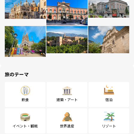
旅のテーマ
飲食
建築・アート
宿泊
イベント・観戦
世界遺産
リゾート