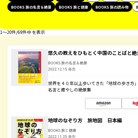
BOOKS 旅の名言＆絶景
BOOKS 旅と健康
BOOKS 旅の読み物
1〜20件/69件中 を表示
悠久の教えをひもとく中国のことばと絶
BOOKS 旅の名言＆絶景
2022.12.15 発売
世界を４０年以上歩いてきた「地球の歩き方
名言と癒やしの絶景集
地球のなぞり方 旅地図 日本編
BOOKS 旅と健康
2022.11.25 発売