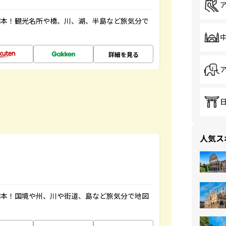
図本！観光名所や橋、川、湖、半島など旅気分で
詳細を見る
人気ス
図本！国境や州、川や街道、島など旅気分で地図