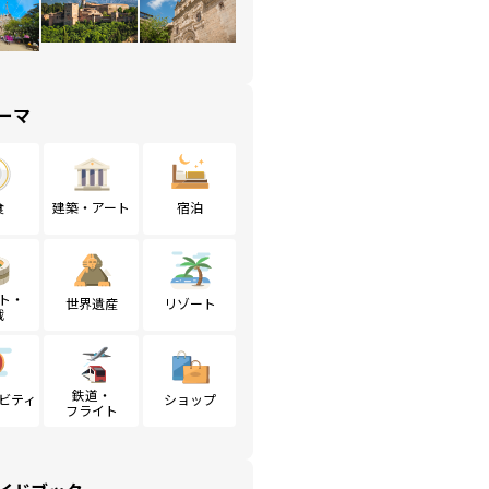
ーマ
食
建築・アート
宿泊
ト・
世界遺産
リゾート
戦
鉄道・
ビティ
ショップ
フライト