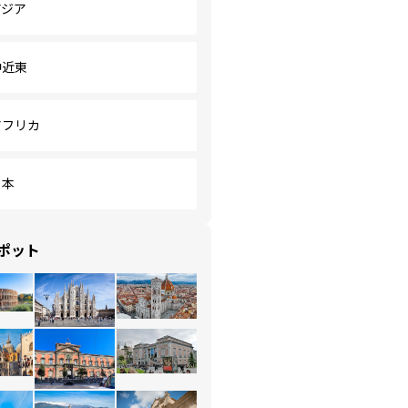
アジア
中近東
アフリカ
日本
ポット