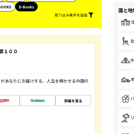
BOOKS
D-Books
国と地
絞り込み条件を追加
景１００
」があなたにお届けする、人生を輝かせる中国の
詳細を見る