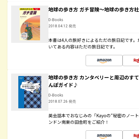
地球の歩き方 ガチ冒険～地球の歩き方
D-Books
2018.04.12 発売
本書は4人の旅好きによるただの旅日記です。
いてある内容はただの旅日記です。
地球の歩き方 カンタベリーと周辺のす
んぽガイド♪
D-Books
2018.07.26 発売
英会話本でおなじみの「Kayoの“秘密のノー
ンドン南東の田舎町をご紹介！