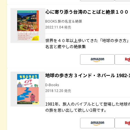
心に寄り添う台湾のことばと絶景１００
BOOKS 旅の名言＆絶景
2022.11.04 発売
世界を４０年以上歩いてきた「地球の歩き方
名言と癒やしの絶景集
地球の歩き方 3 インド・ネパール 1982
D-Books
2018.12.20 発売
1981年、旅人のバイブルとして登場した地
の旅を思い出して欲しい1冊です。