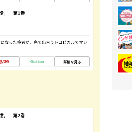
憶。 第1巻
とになった筆者が、島で出合うトロピカルでマジ
詳細を見る
憶。 第2巻