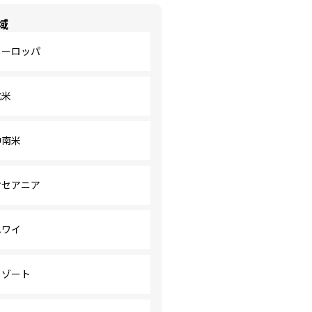
域
ヨーロッパ
北米
中南米
オセアニア
ハワイ
リゾート