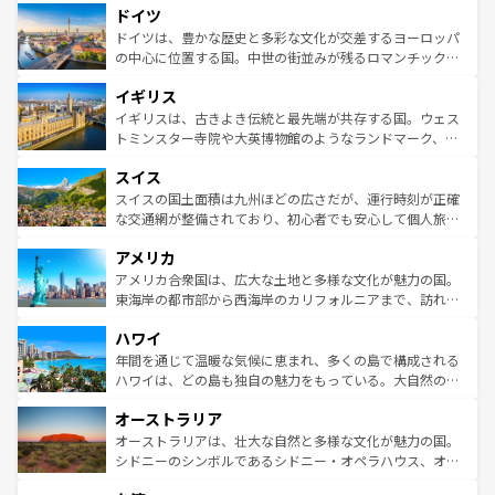
せる。地方によって風土や気候が異なるスペインはその個
ドイツ
で、幅広い魅力が詰まっている。華麗な宮殿、歴史的な大
性で訪れる人を魅了する。 なお、新着のスペイン情報は
コ
聖堂、美しいビーチ、そして豊かな自然が、訪れる者を心
ドイツは、豊かな歴史と多彩な文化が交差するヨーロッパ
ンテンツ一覧
を参照してほしい。
から魅了する。また、フランスは美食の国としても知ら
の中心に位置する国。中世の街並みが残るロマンチック街
れ、フランス料理はユネスコ無形文化遺産にも登録されて
道から、未来を先取りするようなモダンな都市まで多様な
イギリス
いる。シャンパンの発祥地であるランス、プロヴァンスの
顔を持つこの国は、どこを歩いても飽きることがない。ベ
香り高いラベンダー畑など、多彩な楽しみ方が可能だ。さ
ルリンの文化的活気、バイエルン州のアルプスの絶景、そ
イギリスは、古きよき伝統と最先端が共存する国。ウェス
らに、パリ以外の地域にも魅力が溢れており、どの街角に
してライン川沿いのワイン畑といった風景は必見。ビール
トミンスター寺院や大英博物館のようなランドマーク、歴
も豊かな歴史と文化が息づいている。パリ以外の個性あふ
とソーセージを味わいながら地元の人と過ごす楽しい時間
史ある大学都市、美しい丘陵地帯や牧歌的な風景など、エ
れる地方に足を運ぶとそれぞれで全く異なる文化を体験で
スイス
は、お酒好きな人にはぜひ体験してほしい。 なお、新着の
リアごとに異なる魅力がある。また、優雅なアフタヌーン
きるだろう。 なお、新着のフランス情報は
コンテンツ一覧
ドイツ情報は
コンテンツ一覧
を参照してほしい。
ティー、ビール好きにはたまらない英国パブ、サッカー観
スイスの国土面積は九州ほどの広さだが、運行時刻が正確
を参照してほしい。
戦など、本場だからこそできる体験も豊富。イギリスを旅
な交通網が整備されており、初心者でも安心して個人旅行
して楽しみつくそう。 なお、新着のイギリス情報は
コンテ
を楽しめる。日本同様に時刻表どおりの旅が可能だ。中世
アメリカ
ンツ一覧
を参照してほしい。
の建物がそのまま残る町や、スイスならではのユニークな
博物館もあり、アルプス観光だけでなく町歩きも満喫する
アメリカ合衆国は、広大な土地と多様な文化が魅力の国。
ことができる。国民の所得が高いため物価も高いが、旅行
東海岸の都市部から西海岸のカリフォルニアまで、訪れる
者向けの交通パス提供のサービスもあり、うまく活用すれ
場所ごとに異なる風景と体験が待っている。ニューヨーク
ハワイ
ば市内交通費無料で観光を楽しむこともできる。 なお、新
のような巨大都市は、観光、ショッピング、エンターテイ
着のスイス情報は
コンテンツ一覧
を参照してほしい。
ンメントが詰まった刺激的なスポットだ。一方、アメリカ
年間を通じて温暖な気候に恵まれ、多くの島で構成される
西部には大自然が広がり、グランドキャニオンやイエロー
ハワイは、どの島も独自の魅力をもっている。大自然の神
ストーン国立公園といった絶景が堪能できる。さらに、南
秘を感じたいなら、火山が生み出した壮大な景観を誇るハ
オーストラリア
部のニューオーリンズでは、音楽と美食が融合した独特の
ワイ島は見逃せない。また、定番の観光地といえばオアフ
文化が魅力。旅行者はアメリカの各地域で異なる魅力を楽
島だが、静かな自然を求めるならマウイ島やカウアイ島が
オーストラリアは、壮大な自然と多様な文化が魅力の国。
しみながら、その多様性と豊かな歴史を感じることができ
おすすめ。エメラルドグリーンに輝く海をはじめ、豊かな
シドニーのシンボルであるシドニー・オペラハウス、オー
るだろう。車でのロードトリップや列車の旅も、アメリカ
文化や歴史が息づいている。「アロハスピリット」と呼ば
ストラリア東海岸北部に広がる大サンゴ礁地帯グレートバ