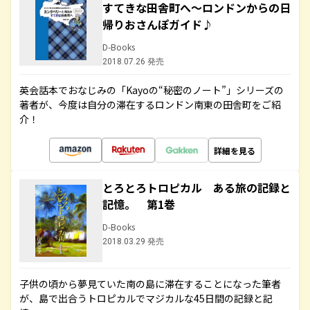
すてきな田舎町へ～ロンドンからの日
帰りおさんぽガイド♪
D-Books
2018.07.26 発売
英会話本でおなじみの「Kayoの“秘密のノート”」シリーズの
著者が、今度は自分の滞在するロンドン南東の田舎町をご紹
介！
詳細を見る
とろとろトロピカル ある旅の記録と
記憶。 第1巻
D-Books
2018.03.29 発売
子供の頃から夢見ていた南の島に滞在することになった筆者
が、島で出合うトロピカルでマジカルな45日間の記録と記