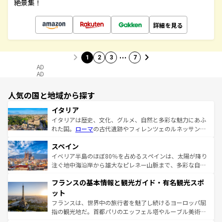
絶景集！
詳細を見る
…
1
2
3
7
AD
AD
人気の国と地域から探す
イタリア
イタリアは歴史、文化、グルメ、自然と多彩な魅力にあふ
れた国。
ローマ
の古代遺跡やフィレンツェのルネッサンス
美術、ヴェネツィアの運河など、歴史あるスポットはもち
スペイン
ろん、トスカーナの美しい田園風景やアマルフィ海岸の絶
景など、自然景観も見逃せない。観光の合間には、本場の
イベリア半島のほぼ80％を占めるスペインは、太陽が降り
ピザやパスタなど、絶品のイタリア料理を堪能することも
注ぐ地中海沿岸から雄大なピレネー山脈まで、多彩な自然
できる。朝目覚めてから夜眠るまで、すべての瞬間を楽し
と文化が詰まったヨーロッパ屈指の旅行先だ。多様な地域
フランスの基本情報と観光ガイド・有名観光スポ
ませてくれるイタリアで、忘れられない旅をしてみよう！
文化が根付くこの国では、情熱的なフラメンコ、熱気あふ
なお、新着のイタリア情報は
コンテンツ一覧
を参照してほ
れる闘牛、そして美味しいタパスが生活の一部となってい
ット
しい。
る。首都マドリードの洗練された雰囲気や、バルセロナの
フランスは、世界中の旅行者を魅了し続けるヨーロッパ屈
アートに溢れた街角から、地方では古代ローマ遺跡や中世
指の観光地だ。首都パリのエッフェル塔やルーブル美術館
の城塞都市、穏やかなビーチリゾートまで多彩な表情を見
といった象徴的なスポットから、田舎町の古風な美しさま