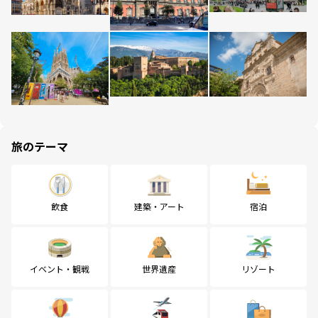
旅のテーマ
飲食
建築・アート
宿泊
イベント・観戦
世界遺産
リゾート