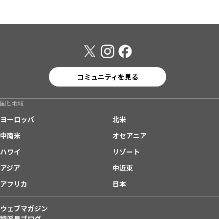
コミュニティを見る
国と地域
ヨーロッパ
北米
中南米
オセアニア
ハワイ
リゾート
アジア
中近東
アフリカ
日本
ウェブマガジン
特派員ブログ