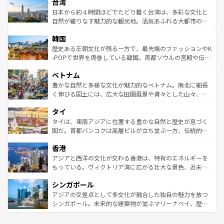
ならではの贅沢な旅のスタイルだ。 なお、新着のアメリカ
台湾
れるおもてなしの心で訪れる人々を迎えてくれるハワイの
リアリーフや大陸中央部にそびえるウルル（エアーズロッ
情報は
コンテンツ一覧
を参照してほしい。
人々、おいしいローカルフードやハワイアンミュージッ
ク）、タスマニアの美しい原生林やケアンズの熱帯雨林な
日本から約４時間ほどでたどり着く台湾は、多彩な文化と
ク、伝統的なフラダンスなど、すべてがハワイの魅力を彩
ど、見どころがたくさん。また、カフェやワイン、オージ
自然が織りなす魅力的な観光地。活気あふれる大都市の台
っている。訪れるたびに新しい発見と感動が待っているハ
ービーフなどの食文化も豊かで、美味しいものであふれて
北やノスタルジックな町並みが人気な九份（ジォウフェ
ワイを、存分に味わってほしい。 なお、新着のハワイ情報
韓国
いる。アクティビティも充実しており、サーフィンやダイ
ン）、静ひつな山岳地帯である台湾東部など、都市の喧騒
は
コンテンツ一覧
を参照してほしい。
ビング、ハイキングなど、アウトドア好きにはたまらな
と山間の静けさが共存しており、訪れる人に新しい発見と
歴史ある王朝文化が残る一方で、最先端のファッションやK
い。オーストラリアの多彩な魅力を存分に味わいつくそ
驚きをもたらしてくれる。また、奥深い台湾の食文化も魅
-POPで世界を席巻している韓国。首都ソウルの宮殿や伝統
う。 なお、新着のオーストラリア情報は
コンテンツ一覧
を
力で、夜市などの屋台グルメから高級料理、ヘルシーで美
家屋が並ぶエリアでは韓国の歴史と文化に浸ることがで
参照してほしい。
ベトナム
容にもいいと評判のスイーツなど、バラエティ豊かな料理
き、地方に足を延ばせば四季折々の自然美を楽しむことが
が味わえる。 なお、新着の台湾情報は
コンテンツ一覧
を参
できる。そして、キムチや焼肉、絶品のストリートフード
豊かな自然と多様な文化が魅力的なベトナム。南北に細長
照してほしい。
まで、さまざまな韓国料理が待っている。夜には、韓国な
く伸びる国土には、広大な田園風景や青々とした山々、世
らではのナイトライフも堪能できる。あたたかいホスピタ
界遺産に登録された壮大な自然景観が点在し、都市部では
タイ
リティに包まれながら、韓国の多彩な魅力を心ゆくまで味
急速な発展と共に伝統が息づく。ハノイの古い町並みやホ
わってみてほしい。 なお、新着の韓国情報は
コンテンツ一
ーチミン市のフランス統治時代の建物も、独特の雰囲気を
タイは、東南アジアに位置する豊かな自然と歴史が息づく
覧
を参照してほしい。
醸し出している。また、バラエティの豊かさとおいしさで
国だ。首都バンコクは高層ビルが立ち並ぶ一方、伝統的な
世界中の食通を魅了してやまないベトナム料理も魅力のひ
寺院や市場がいたるところに点在し、古きよき文化と現代
香港
とつ。フォーやバインミー、ベトナムコーヒーなどは、ぜ
の活気が交差している。北部ではチェンマイなどの山岳地
ひ現地で味わいたい。どの地域を訪れてもあたたかい人々
帯で自然と触れ合い、南部ではプーケットやクラビの美し
アジアと西洋の文化が交わる香港は、特有のエネルギーを
が旅行者を迎えてくれるので、きっと忘れられない旅にな
いビーチでリゾート気分を楽しむことができる。タイ料理
もっている。ヴィクトリア湾に広がる壮大な景色、近未来
るはずだ。 なお、新着のベトナム情報は
コンテンツ一覧
を
は世界的に有名で、屋台から高級レストランまで味覚を刺
的なアートスポット、そして歴史と現代が融合した町並
参照してほしい。
シンガポール
激する。気候は一年中温暖で、どの季節にも異なる楽しみ
み、どこを訪れても感動するはず。観光スポットが密集し
が待っている。親しみやすいタイの人々、仏教を中心とし
ており、効率よく見どころを回れるのも魅力。息をのむよ
アジアの交差点として多文化が融合した独自の魅力を放つ
た文化、そして多様な観光資源が、訪れる旅人を魅了し続
うな絶景から文化的な体験まで、香港を存分に楽しみ尽く
シンガポール。未来的な建築物が並ぶマリーナベイ、歴史
ける。 なお、新着のタイ情報は
コンテンツ一覧
を参照して
そう。 なお、新着の香港情報は
コンテンツ一覧
を参照して
と伝統を感じられるエスニックタウン、多数の緑豊かな公
ほしい。
ほしい。
園や自然保護区など、自然が調和した近代的な景観と文化