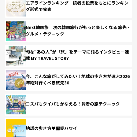
エアラインランキング 読者の投票をもとにランキン
グ形式で発表
Next韓国旅 次の韓国旅行がもっと楽しくなる 旅先・
グルメ・テクニック
旬な“あの人”が「旅」をテーマに語るインタビュー連
載 MY TRAVEL STORY
今、こんな旅がしてみたい！地球の歩き方が選ぶ2026
年絶対行くべき旅先30
コスパもタイパもかなえる！賢者の旅テクニック
地球の歩き方♥偏愛ハワイ