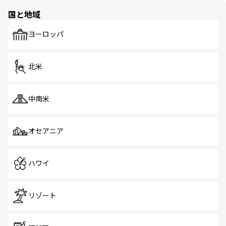
の多様性あふれるカラフルな町は、どこを歩いても新しい
国と地域
発見がある。さらに、治安のよさや充実した公共交通機関
も、旅行者にとっては魅力的なポイント。グルメも豊富
で、ホーカーズは地元の風情を楽しめる外せないスポット
ヨーロッパ
だ。訪れる人を飽きさせないシンガポールで、多様な魅力
を体感しよう。 なお、新着のシンガポール情報は
コンテン
ツ一覧
を参照してほしい。
北米
中南米
オセアニア
ハワイ
リゾート