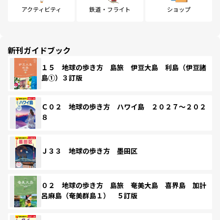
アクティビティ
鉄道・フライト
ショップ
新刊ガイドブック
１５ 地球の歩き方 島旅 伊豆大島 利島（伊豆諸
島①）３訂版
Ｃ０２ 地球の歩き方 ハワイ島 ２０２７～２０２
８
Ｊ３３ 地球の歩き方 墨田区
０２ 地球の歩き方 島旅 奄美大島 喜界島 加計
呂麻島（奄美群島１） ５訂版