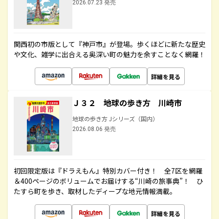
2026.07.23 発売
関西初の市版として『神戸市』が登場。歩くほどに新たな歴史
や文化、雑学に出合える奥深い町の魅力を余すことなく網羅！
詳細を見る
Ｊ３２ 地球の歩き方 川崎市
地球の歩き方 Jシリーズ（国内）
2026.08.06 発売
初回限定版は『ドラえもん』特別カバー付き！ 全7区を網羅
＆400ページのボリュームでお届けする“川崎の旅事典”！ ひ
たすら町を歩き、取材したディープな地元情報満載。
詳細を見る