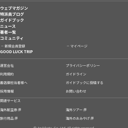
ウェブマガジン
特派員ブログ
ガイドブック
ニュース
著者一覧
コミュニティ
新規会員登録
マイページ
GOOD LUCK TRIP
運営会社
プライバシーポリシー
利用規約
ガイドライン
書店御担当者様へ
ガイドブックに投稿する
採用情報
お問い合わせ
関連サービス
海外航空券
海外ツアー
旅行用品
海外のおみやげ
© Arukikata. Co.,Ltd. All rights reserved.