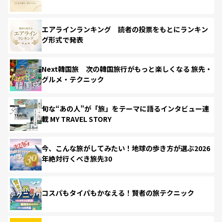
エアラインランキング 読者の投票をもとにランキン
グ形式で発表
Next韓国旅 次の韓国旅行がもっと楽しくなる 旅先・
グルメ・テクニック
旬な“あの人”が「旅」をテーマに語るインタビュー連
載 MY TRAVEL STORY
今、こんな旅がしてみたい！地球の歩き方が選ぶ2026
年絶対行くべき旅先30
コスパもタイパもかなえる！賢者の旅テクニック