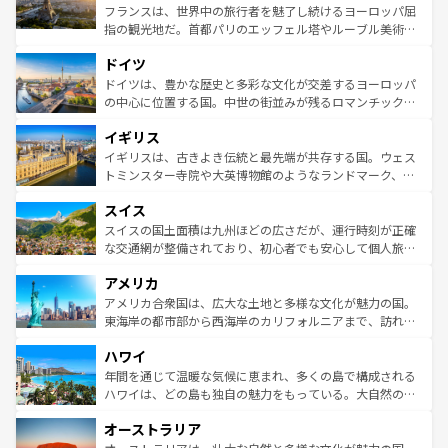
しい。
る。首都マドリードの洗練された雰囲気や、バルセロナの
フランスは、世界中の旅行者を魅了し続けるヨーロッパ屈
アートに溢れた街角から、地方では古代ローマ遺跡や中世
指の観光地だ。首都パリのエッフェル塔やルーブル美術館
の城塞都市、穏やかなビーチリゾートまで多彩な表情を見
といった象徴的なスポットから、田舎町の古風な美しさま
せる。地方によって風土や気候が異なるスペインはその個
ドイツ
で、幅広い魅力が詰まっている。華麗な宮殿、歴史的な大
性で訪れる人を魅了する。 なお、新着のスペイン情報は
コ
聖堂、美しいビーチ、そして豊かな自然が、訪れる者を心
ドイツは、豊かな歴史と多彩な文化が交差するヨーロッパ
ンテンツ一覧
を参照してほしい。
から魅了する。また、フランスは美食の国としても知ら
の中心に位置する国。中世の街並みが残るロマンチック街
れ、フランス料理はユネスコ無形文化遺産にも登録されて
道から、未来を先取りするようなモダンな都市まで多様な
イギリス
いる。シャンパンの発祥地であるランス、プロヴァンスの
顔を持つこの国は、どこを歩いても飽きることがない。ベ
香り高いラベンダー畑など、多彩な楽しみ方が可能だ。さ
ルリンの文化的活気、バイエルン州のアルプスの絶景、そ
イギリスは、古きよき伝統と最先端が共存する国。ウェス
らに、パリ以外の地域にも魅力が溢れており、どの街角に
してライン川沿いのワイン畑といった風景は必見。ビール
トミンスター寺院や大英博物館のようなランドマーク、歴
も豊かな歴史と文化が息づいている。パリ以外の個性あふ
とソーセージを味わいながら地元の人と過ごす楽しい時間
史ある大学都市、美しい丘陵地帯や牧歌的な風景など、エ
れる地方に足を運ぶとそれぞれで全く異なる文化を体験で
スイス
は、お酒好きな人にはぜひ体験してほしい。 なお、新着の
リアごとに異なる魅力がある。また、優雅なアフタヌーン
きるだろう。 なお、新着のフランス情報は
コンテンツ一覧
ドイツ情報は
コンテンツ一覧
を参照してほしい。
ティー、ビール好きにはたまらない英国パブ、サッカー観
スイスの国土面積は九州ほどの広さだが、運行時刻が正確
を参照してほしい。
戦など、本場だからこそできる体験も豊富。イギリスを旅
な交通網が整備されており、初心者でも安心して個人旅行
して楽しみつくそう。 なお、新着のイギリス情報は
コンテ
を楽しめる。日本同様に時刻表どおりの旅が可能だ。中世
アメリカ
ンツ一覧
を参照してほしい。
の建物がそのまま残る町や、スイスならではのユニークな
博物館もあり、アルプス観光だけでなく町歩きも満喫する
アメリカ合衆国は、広大な土地と多様な文化が魅力の国。
ことができる。国民の所得が高いため物価も高いが、旅行
東海岸の都市部から西海岸のカリフォルニアまで、訪れる
者向けの交通パス提供のサービスもあり、うまく活用すれ
場所ごとに異なる風景と体験が待っている。ニューヨーク
ハワイ
ば市内交通費無料で観光を楽しむこともできる。 なお、新
のような巨大都市は、観光、ショッピング、エンターテイ
着のスイス情報は
コンテンツ一覧
を参照してほしい。
ンメントが詰まった刺激的なスポットだ。一方、アメリカ
年間を通じて温暖な気候に恵まれ、多くの島で構成される
西部には大自然が広がり、グランドキャニオンやイエロー
ハワイは、どの島も独自の魅力をもっている。大自然の神
ストーン国立公園といった絶景が堪能できる。さらに、南
秘を感じたいなら、火山が生み出した壮大な景観を誇るハ
オーストラリア
部のニューオーリンズでは、音楽と美食が融合した独特の
ワイ島は見逃せない。また、定番の観光地といえばオアフ
文化が魅力。旅行者はアメリカの各地域で異なる魅力を楽
島だが、静かな自然を求めるならマウイ島やカウアイ島が