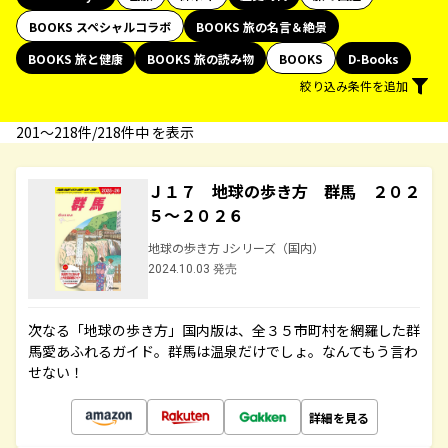
BOOKS スペシャルコラボ
BOOKS 旅の名言＆絶景
BOOKS 旅と健康
BOOKS 旅の読み物
BOOKS
D-Books
絞り込み条件を追加
201〜218件/218件中 を表示
Ｊ１７ 地球の歩き方 群馬 ２０２
５～２０２６
地球の歩き方 Jシリーズ（国内）
2024.10.03 発売
次なる「地球の歩き方」国内版は、全３５市町村を網羅した群
馬愛あふれるガイド。群馬は温泉だけでしょ。なんてもう言わ
せない！
詳細を見る