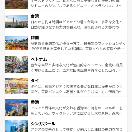
オーストラリアは、壮大な自然と多様な文化が魅力の国。
しみながら、その多様性と豊かな歴史を感じることができ
おすすめ。エメラルドグリーンに輝く海をはじめ、豊かな
シドニーのシンボルであるシドニー・オペラハウス、オー
るだろう。車でのロードトリップや列車の旅も、アメリカ
文化や歴史が息づいている。「アロハスピリット」と呼ば
ストラリア東海岸北部に広がる大サンゴ礁地帯グレートバ
ならではの贅沢な旅のスタイルだ。 なお、新着のアメリカ
台湾
れるおもてなしの心で訪れる人々を迎えてくれるハワイの
リアリーフや大陸中央部にそびえるウルル（エアーズロッ
情報は
コンテンツ一覧
を参照してほしい。
人々、おいしいローカルフードやハワイアンミュージッ
ク）、タスマニアの美しい原生林やケアンズの熱帯雨林な
日本から約４時間ほどでたどり着く台湾は、多彩な文化と
ク、伝統的なフラダンスなど、すべてがハワイの魅力を彩
ど、見どころがたくさん。また、カフェやワイン、オージ
自然が織りなす魅力的な観光地。活気あふれる大都市の台
っている。訪れるたびに新しい発見と感動が待っているハ
ービーフなどの食文化も豊かで、美味しいものであふれて
北やノスタルジックな町並みが人気な九份（ジォウフェ
ワイを、存分に味わってほしい。 なお、新着のハワイ情報
韓国
いる。アクティビティも充実しており、サーフィンやダイ
ン）、静ひつな山岳地帯である台湾東部など、都市の喧騒
は
コンテンツ一覧
を参照してほしい。
ビング、ハイキングなど、アウトドア好きにはたまらな
と山間の静けさが共存しており、訪れる人に新しい発見と
歴史ある王朝文化が残る一方で、最先端のファッションやK
い。オーストラリアの多彩な魅力を存分に味わいつくそ
驚きをもたらしてくれる。また、奥深い台湾の食文化も魅
-POPで世界を席巻している韓国。首都ソウルの宮殿や伝統
う。 なお、新着のオーストラリア情報は
コンテンツ一覧
を
力で、夜市などの屋台グルメから高級料理、ヘルシーで美
家屋が並ぶエリアでは韓国の歴史と文化に浸ることがで
参照してほしい。
ベトナム
容にもいいと評判のスイーツなど、バラエティ豊かな料理
き、地方に足を延ばせば四季折々の自然美を楽しむことが
が味わえる。 なお、新着の台湾情報は
コンテンツ一覧
を参
できる。そして、キムチや焼肉、絶品のストリートフード
豊かな自然と多様な文化が魅力的なベトナム。南北に細長
照してほしい。
まで、さまざまな韓国料理が待っている。夜には、韓国な
く伸びる国土には、広大な田園風景や青々とした山々、世
らではのナイトライフも堪能できる。あたたかいホスピタ
界遺産に登録された壮大な自然景観が点在し、都市部では
タイ
リティに包まれながら、韓国の多彩な魅力を心ゆくまで味
急速な発展と共に伝統が息づく。ハノイの古い町並みやホ
わってみてほしい。 なお、新着の韓国情報は
コンテンツ一
ーチミン市のフランス統治時代の建物も、独特の雰囲気を
タイは、東南アジアに位置する豊かな自然と歴史が息づく
覧
を参照してほしい。
醸し出している。また、バラエティの豊かさとおいしさで
国だ。首都バンコクは高層ビルが立ち並ぶ一方、伝統的な
世界中の食通を魅了してやまないベトナム料理も魅力のひ
寺院や市場がいたるところに点在し、古きよき文化と現代
香港
とつ。フォーやバインミー、ベトナムコーヒーなどは、ぜ
の活気が交差している。北部ではチェンマイなどの山岳地
ひ現地で味わいたい。どの地域を訪れてもあたたかい人々
帯で自然と触れ合い、南部ではプーケットやクラビの美し
アジアと西洋の文化が交わる香港は、特有のエネルギーを
が旅行者を迎えてくれるので、きっと忘れられない旅にな
いビーチでリゾート気分を楽しむことができる。タイ料理
もっている。ヴィクトリア湾に広がる壮大な景色、近未来
るはずだ。 なお、新着のベトナム情報は
コンテンツ一覧
を
は世界的に有名で、屋台から高級レストランまで味覚を刺
的なアートスポット、そして歴史と現代が融合した町並
参照してほしい。
シンガポール
激する。気候は一年中温暖で、どの季節にも異なる楽しみ
み、どこを訪れても感動するはず。観光スポットが密集し
が待っている。親しみやすいタイの人々、仏教を中心とし
ており、効率よく見どころを回れるのも魅力。息をのむよ
アジアの交差点として多文化が融合した独自の魅力を放つ