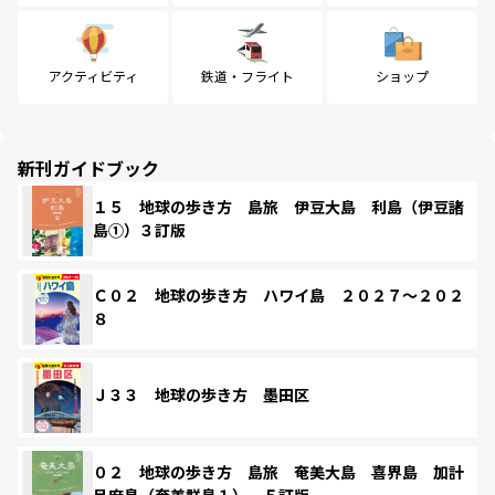
アクティビティ
鉄道・フライト
ショップ
新刊ガイドブック
１５ 地球の歩き方 島旅 伊豆大島 利島（伊豆諸
島①）３訂版
Ｃ０２ 地球の歩き方 ハワイ島 ２０２７～２０２
８
Ｊ３３ 地球の歩き方 墨田区
０２ 地球の歩き方 島旅 奄美大島 喜界島 加計
呂麻島（奄美群島１） ５訂版