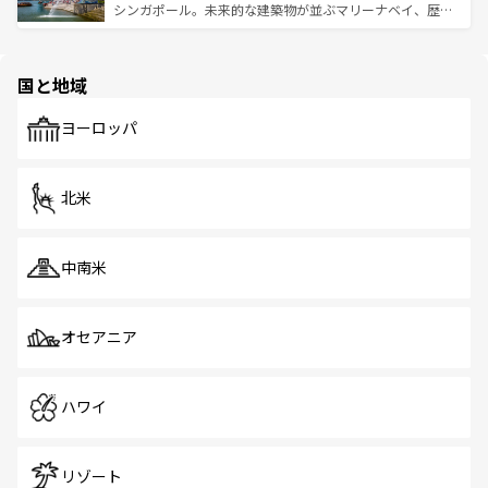
た文化、そして多様な観光資源が、訪れる旅人を魅了し続
うな絶景から文化的な体験まで、香港を存分に楽しみ尽く
シンガポール。未来的な建築物が並ぶマリーナベイ、歴史
ける。 なお、新着のタイ情報は
コンテンツ一覧
を参照して
そう。 なお、新着の香港情報は
コンテンツ一覧
を参照して
と伝統を感じられるエスニックタウン、多数の緑豊かな公
ほしい。
ほしい。
園や自然保護区など、自然が調和した近代的な景観と文化
の多様性あふれるカラフルな町は、どこを歩いても新しい
国と地域
発見がある。さらに、治安のよさや充実した公共交通機関
も、旅行者にとっては魅力的なポイント。グルメも豊富
で、ホーカーズは地元の風情を楽しめる外せないスポット
ヨーロッパ
だ。訪れる人を飽きさせないシンガポールで、多様な魅力
を体感しよう。 なお、新着のシンガポール情報は
コンテン
ツ一覧
を参照してほしい。
北米
中南米
オセアニア
ハワイ
リゾート