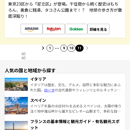
東京23区から『足立区』が登場。千住宿から続く歴史はもち
ろん、美食に銭湯、タコさん公園まで！？ 地球の歩き方が徹
底深掘り！
詳細を見る
…
1
9
10
11
AD
AD
人気の国と地域から探す
イタリア
イタリアは歴史、文化、グルメ、自然と多彩な魅力にあふ
れた国。
ローマ
の古代遺跡やフィレンツェのルネッサンス
美術、ヴェネツィアの運河など、歴史あるスポットはもち
スペイン
ろん、トスカーナの美しい田園風景やアマルフィ海岸の絶
景など、自然景観も見逃せない。観光の合間には、本場の
イベリア半島のほぼ80％を占めるスペインは、太陽が降り
ピザやパスタなど、絶品のイタリア料理を堪能することも
注ぐ地中海沿岸から雄大なピレネー山脈まで、多彩な自然
できる。朝目覚めてから夜眠るまで、すべての瞬間を楽し
と文化が詰まったヨーロッパ屈指の旅行先だ。多様な地域
フランスの基本情報と観光ガイド・有名観光スポ
ませてくれるイタリアで、忘れられない旅をしてみよう！
文化が根付くこの国では、情熱的なフラメンコ、熱気あふ
なお、新着のイタリア情報は
コンテンツ一覧
を参照してほ
れる闘牛、そして美味しいタパスが生活の一部となってい
ット