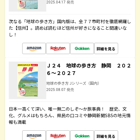
2025.04.17 発売
次なる「地球の歩き方」国内版は、全７７市町村を徹底網羅し
た【信州】。読めば読むほど信州が好きになること間違いな
し！
詳細を見る
Ｊ２４ 地球の歩き方 静岡 ２０２
６～２０２７
地球の歩き方 Jシリーズ（国内）
2025.08.07 発売
日本一高くて深い、唯一無二のしぞ～か旅事典！ 歴史、文
化、グルメはもちろん、県民の口コミや静岡新聞SBSの地元情
報も満載
詳細を見る