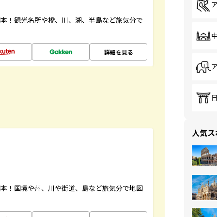
図本！観光名所や橋、川、湖、半島など旅気分で
詳細を見る
人気ス
図本！国境や州、川や街道、島など旅気分で地図