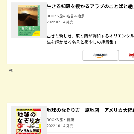
生きる知恵を授かるアラブのことばと絶
BOOKS 旅の名言＆絶景
2022.07.14 発売
古きと新しき、東と西が調和するオリエンタ
生を輝かせる名言と癒やしの絶景集！
AD
地球のなぞり方 旅地図 アメリカ大陸
BOOKS 旅と健康
2022.10.14 発売