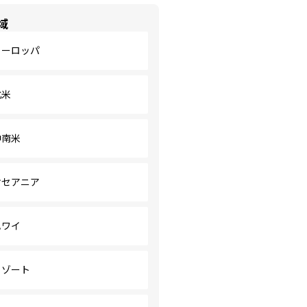
域
ヨーロッパ
北米
中南米
オセアニア
ハワイ
リゾート