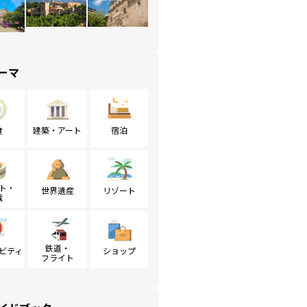
ーマ
食
建築・アート
宿泊
ト・
世界遺産
リゾート
戦
鉄道・
ビティ
ショップ
フライト