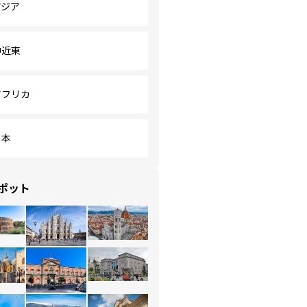
アジア
中近東
アフリカ
日本
ポット