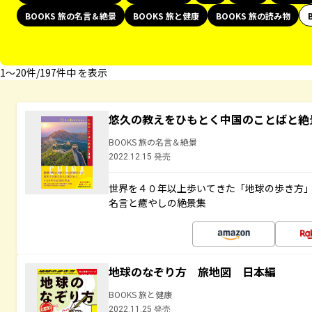
BOOKS 旅の名言＆絶景
BOOKS 旅と健康
BOOKS 旅の読み物
1〜20件/197件中 を表示
悠久の教えをひもとく中国のことばと絶
BOOKS 旅の名言＆絶景
2022.12.15 発売
世界を４０年以上歩いてきた「地球の歩き方
名言と癒やしの絶景集
地球のなぞり方 旅地図 日本編
BOOKS 旅と健康
2022.11.25 発売