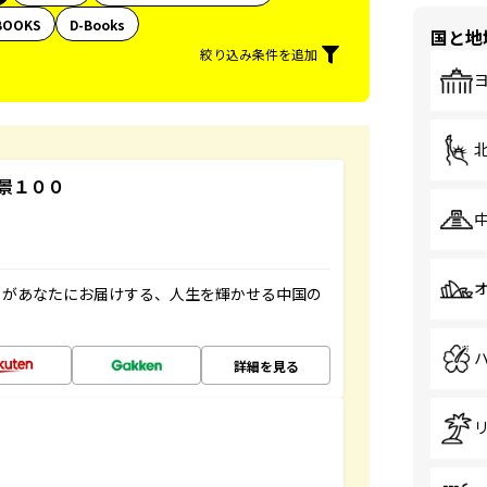
BOOKS
D-Books
国と地
絞り込み条件を追加
景１００
」があなたにお届けする、人生を輝かせる中国の
詳細を見る