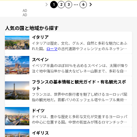
…
1
2
3
6
AD
AD
人気の国と地域から探す
イタリア
イタリアは歴史、文化、グルメ、自然と多彩な魅力にあふ
れた国。
ローマ
の古代遺跡やフィレンツェのルネッサンス
美術、ヴェネツィアの運河など、歴史あるスポットはもち
スペイン
ろん、トスカーナの美しい田園風景やアマルフィ海岸の絶
景など、自然景観も見逃せない。観光の合間には、本場の
イベリア半島のほぼ80％を占めるスペインは、太陽が降り
ピザやパスタなど、絶品のイタリア料理を堪能することも
注ぐ地中海沿岸から雄大なピレネー山脈まで、多彩な自然
できる。朝目覚めてから夜眠るまで、すべての瞬間を楽し
と文化が詰まったヨーロッパ屈指の旅行先だ。多様な地域
フランスの基本情報と観光ガイド・有名観光スポ
ませてくれるイタリアで、忘れられない旅をしてみよう！
文化が根付くこの国では、情熱的なフラメンコ、熱気あふ
なお、新着のイタリア情報は
コンテンツ一覧
を参照してほ
れる闘牛、そして美味しいタパスが生活の一部となってい
ット
しい。
る。首都マドリードの洗練された雰囲気や、バルセロナの
フランスは、世界中の旅行者を魅了し続けるヨーロッパ屈
アートに溢れた街角から、地方では古代ローマ遺跡や中世
指の観光地だ。首都パリのエッフェル塔やルーブル美術館
の城塞都市、穏やかなビーチリゾートまで多彩な表情を見
といった象徴的なスポットから、田舎町の古風な美しさま
せる。地方によって風土や気候が異なるスペインはその個
ドイツ
で、幅広い魅力が詰まっている。華麗な宮殿、歴史的な大
性で訪れる人を魅了する。 なお、新着のスペイン情報は
コ
聖堂、美しいビーチ、そして豊かな自然が、訪れる者を心
ドイツは、豊かな歴史と多彩な文化が交差するヨーロッパ
ンテンツ一覧
を参照してほしい。
から魅了する。また、フランスは美食の国としても知ら
の中心に位置する国。中世の街並みが残るロマンチック街
れ、フランス料理はユネスコ無形文化遺産にも登録されて
道から、未来を先取りするようなモダンな都市まで多様な
イギリス
いる。シャンパンの発祥地であるランス、プロヴァンスの
顔を持つこの国は、どこを歩いても飽きることがない。ベ