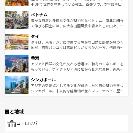
い。オーストラリアの多彩な魅力を存分に味わいつくそ
驚きをもたらしてくれる。また、奥深い台湾の食文化も魅
-POPで世界を席巻している韓国。首都ソウルの宮殿や伝統
う。 なお、新着のオーストラリア情報は
コンテンツ一覧
を
力で、夜市などの屋台グルメから高級料理、ヘルシーで美
家屋が並ぶエリアでは韓国の歴史と文化に浸ることがで
参照してほしい。
ベトナム
容にもいいと評判のスイーツなど、バラエティ豊かな料理
き、地方に足を延ばせば四季折々の自然美を楽しむことが
が味わえる。 なお、新着の台湾情報は
コンテンツ一覧
を参
できる。そして、キムチや焼肉、絶品のストリートフード
豊かな自然と多様な文化が魅力的なベトナム。南北に細長
照してほしい。
まで、さまざまな韓国料理が待っている。夜には、韓国な
く伸びる国土には、広大な田園風景や青々とした山々、世
らではのナイトライフも堪能できる。あたたかいホスピタ
界遺産に登録された壮大な自然景観が点在し、都市部では
タイ
リティに包まれながら、韓国の多彩な魅力を心ゆくまで味
急速な発展と共に伝統が息づく。ハノイの古い町並みやホ
わってみてほしい。 なお、新着の韓国情報は
コンテンツ一
ーチミン市のフランス統治時代の建物も、独特の雰囲気を
タイは、東南アジアに位置する豊かな自然と歴史が息づく
覧
を参照してほしい。
醸し出している。また、バラエティの豊かさとおいしさで
国だ。首都バンコクは高層ビルが立ち並ぶ一方、伝統的な
世界中の食通を魅了してやまないベトナム料理も魅力のひ
寺院や市場がいたるところに点在し、古きよき文化と現代
香港
とつ。フォーやバインミー、ベトナムコーヒーなどは、ぜ
の活気が交差している。北部ではチェンマイなどの山岳地
ひ現地で味わいたい。どの地域を訪れてもあたたかい人々
帯で自然と触れ合い、南部ではプーケットやクラビの美し
アジアと西洋の文化が交わる香港は、特有のエネルギーを
が旅行者を迎えてくれるので、きっと忘れられない旅にな
いビーチでリゾート気分を楽しむことができる。タイ料理
もっている。ヴィクトリア湾に広がる壮大な景色、近未来
るはずだ。 なお、新着のベトナム情報は
コンテンツ一覧
を
は世界的に有名で、屋台から高級レストランまで味覚を刺
的なアートスポット、そして歴史と現代が融合した町並
参照してほしい。
シンガポール
激する。気候は一年中温暖で、どの季節にも異なる楽しみ
み、どこを訪れても感動するはず。観光スポットが密集し
が待っている。親しみやすいタイの人々、仏教を中心とし
ており、効率よく見どころを回れるのも魅力。息をのむよ
アジアの交差点として多文化が融合した独自の魅力を放つ
た文化、そして多様な観光資源が、訪れる旅人を魅了し続
うな絶景から文化的な体験まで、香港を存分に楽しみ尽く
シンガポール。未来的な建築物が並ぶマリーナベイ、歴史
ける。 なお、新着のタイ情報は
コンテンツ一覧
を参照して
そう。 なお、新着の香港情報は
コンテンツ一覧
を参照して
と伝統を感じられるエスニックタウン、多数の緑豊かな公
ほしい。
ほしい。
園や自然保護区など、自然が調和した近代的な景観と文化
の多様性あふれるカラフルな町は、どこを歩いても新しい
国と地域
発見がある。さらに、治安のよさや充実した公共交通機関
も、旅行者にとっては魅力的なポイント。グルメも豊富
で、ホーカーズは地元の風情を楽しめる外せないスポット
ヨーロッパ
だ。訪れる人を飽きさせないシンガポールで、多様な魅力