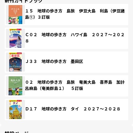
新刊ガイドブック
１５ 地球の歩き方 島旅 伊豆大島 利島（伊豆諸
島①）３訂版
Ｃ０２ 地球の歩き方 ハワイ島 ２０２７～２０２
８
Ｊ３３ 地球の歩き方 墨田区
０２ 地球の歩き方 島旅 奄美大島 喜界島 加計
呂麻島（奄美群島１） ５訂版
Ｄ１７ 地球の歩き方 タイ ２０２７～２０２８