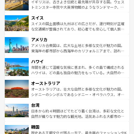
香り高いラベンダー畑など、多彩な楽しみ方が可能だ。さ
ルリンの文化的活気、バイエルン州のアルプスの絶景、そ
イギリスは、古きよき伝統と最先端が共存する国。ウェス
らに、パリ以外の地域にも魅力が溢れており、どの街角に
してライン川沿いのワイン畑といった風景は必見。ビール
トミンスター寺院や大英博物館のようなランドマーク、歴
も豊かな歴史と文化が息づいている。パリ以外の個性あふ
とソーセージを味わいながら地元の人と過ごす楽しい時間
史ある大学都市、美しい丘陵地帯や牧歌的な風景など、エ
れる地方に足を運ぶとそれぞれで全く異なる文化を体験で
スイス
は、お酒好きな人にはぜひ体験してほしい。 なお、新着の
リアごとに異なる魅力がある。また、優雅なアフタヌーン
きるだろう。 なお、新着のフランス情報は
コンテンツ一覧
ドイツ情報は
コンテンツ一覧
を参照してほしい。
ティー、ビール好きにはたまらない英国パブ、サッカー観
スイスの国土面積は九州ほどの広さだが、運行時刻が正確
を参照してほしい。
戦など、本場だからこそできる体験も豊富。イギリスを旅
な交通網が整備されており、初心者でも安心して個人旅行
して楽しみつくそう。 なお、新着のイギリス情報は
コンテ
を楽しめる。日本同様に時刻表どおりの旅が可能だ。中世
アメリカ
ンツ一覧
を参照してほしい。
の建物がそのまま残る町や、スイスならではのユニークな
博物館もあり、アルプス観光だけでなく町歩きも満喫する
アメリカ合衆国は、広大な土地と多様な文化が魅力の国。
ことができる。国民の所得が高いため物価も高いが、旅行
東海岸の都市部から西海岸のカリフォルニアまで、訪れる
者向けの交通パス提供のサービスもあり、うまく活用すれ
場所ごとに異なる風景と体験が待っている。ニューヨーク
ハワイ
ば市内交通費無料で観光を楽しむこともできる。 なお、新
のような巨大都市は、観光、ショッピング、エンターテイ
着のスイス情報は
コンテンツ一覧
を参照してほしい。
ンメントが詰まった刺激的なスポットだ。一方、アメリカ
年間を通じて温暖な気候に恵まれ、多くの島で構成される
西部には大自然が広がり、グランドキャニオンやイエロー
ハワイは、どの島も独自の魅力をもっている。大自然の神
ストーン国立公園といった絶景が堪能できる。さらに、南
秘を感じたいなら、火山が生み出した壮大な景観を誇るハ
オーストラリア
部のニューオーリンズでは、音楽と美食が融合した独特の
ワイ島は見逃せない。また、定番の観光地といえばオアフ
文化が魅力。旅行者はアメリカの各地域で異なる魅力を楽
島だが、静かな自然を求めるならマウイ島やカウアイ島が
オーストラリアは、壮大な自然と多様な文化が魅力の国。
しみながら、その多様性と豊かな歴史を感じることができ
おすすめ。エメラルドグリーンに輝く海をはじめ、豊かな
シドニーのシンボルであるシドニー・オペラハウス、オー
るだろう。車でのロードトリップや列車の旅も、アメリカ
文化や歴史が息づいている。「アロハスピリット」と呼ば
ストラリア東海岸北部に広がる大サンゴ礁地帯グレートバ
ならではの贅沢な旅のスタイルだ。 なお、新着のアメリカ
台湾
れるおもてなしの心で訪れる人々を迎えてくれるハワイの
リアリーフや大陸中央部にそびえるウルル（エアーズロッ
情報は
コンテンツ一覧
を参照してほしい。
人々、おいしいローカルフードやハワイアンミュージッ
ク）、タスマニアの美しい原生林やケアンズの熱帯雨林な
日本から約４時間ほどでたどり着く台湾は、多彩な文化と
ク、伝統的なフラダンスなど、すべてがハワイの魅力を彩
ど、見どころがたくさん。また、カフェやワイン、オージ
自然が織りなす魅力的な観光地。活気あふれる大都市の台
っている。訪れるたびに新しい発見と感動が待っているハ
ービーフなどの食文化も豊かで、美味しいものであふれて
北やノスタルジックな町並みが人気な九份（ジォウフェ
ワイを、存分に味わってほしい。 なお、新着のハワイ情報
韓国
いる。アクティビティも充実しており、サーフィンやダイ
ン）、静ひつな山岳地帯である台湾東部など、都市の喧騒
は
コンテンツ一覧
を参照してほしい。
ビング、ハイキングなど、アウトドア好きにはたまらな
と山間の静けさが共存しており、訪れる人に新しい発見と
歴史ある王朝文化が残る一方で、最先端のファッションやK