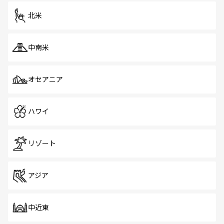
を体感しよう。 なお、新着のシンガポール情報は
コンテン
ツ一覧
を参照してほしい。
北米
中南米
オセアニア
ハワイ
リゾート
アジア
中近東