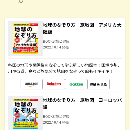
AD
地球のなぞり方 旅地図 アメリカ大
陸編
BOOKS 旅と健康
2022.10.14 発売
各国の地形や関係性をなぞって学ぶ新しい地図本！国境や州、
川や街道、島など旅気分で地図をなぞって脳もイキイキ！
詳細を見る
地球のなぞり方 旅地図 ヨーロッパ
編
BOOKS 旅と健康
2022.10.14 発売