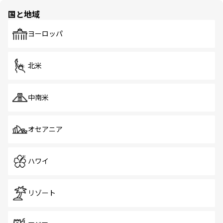
の多様性あふれるカラフルな町は、どこを歩いても新しい
国と地域
発見がある。さらに、治安のよさや充実した公共交通機関
も、旅行者にとっては魅力的なポイント。グルメも豊富
で、ホーカーズは地元の風情を楽しめる外せないスポット
ヨーロッパ
だ。訪れる人を飽きさせないシンガポールで、多様な魅力
を体感しよう。 なお、新着のシンガポール情報は
コンテン
ツ一覧
を参照してほしい。
北米
中南米
オセアニア
ハワイ
リゾート