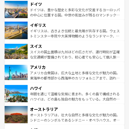
せる。地方によって風土や気候が異なるスペインはその個
ドイツ
で、幅広い魅力が詰まっている。華麗な宮殿、歴史的な大
性で訪れる人を魅了する。 なお、新着のスペイン情報は
コ
聖堂、美しいビーチ、そして豊かな自然が、訪れる者を心
ドイツは、豊かな歴史と多彩な文化が交差するヨーロッパ
ンテンツ一覧
を参照してほしい。
から魅了する。また、フランスは美食の国としても知ら
の中心に位置する国。中世の街並みが残るロマンチック街
れ、フランス料理はユネスコ無形文化遺産にも登録されて
道から、未来を先取りするようなモダンな都市まで多様な
イギリス
いる。シャンパンの発祥地であるランス、プロヴァンスの
顔を持つこの国は、どこを歩いても飽きることがない。ベ
香り高いラベンダー畑など、多彩な楽しみ方が可能だ。さ
ルリンの文化的活気、バイエルン州のアルプスの絶景、そ
イギリスは、古きよき伝統と最先端が共存する国。ウェス
らに、パリ以外の地域にも魅力が溢れており、どの街角に
してライン川沿いのワイン畑といった風景は必見。ビール
トミンスター寺院や大英博物館のようなランドマーク、歴
も豊かな歴史と文化が息づいている。パリ以外の個性あふ
とソーセージを味わいながら地元の人と過ごす楽しい時間
史ある大学都市、美しい丘陵地帯や牧歌的な風景など、エ
れる地方に足を運ぶとそれぞれで全く異なる文化を体験で
スイス
は、お酒好きな人にはぜひ体験してほしい。 なお、新着の
リアごとに異なる魅力がある。また、優雅なアフタヌーン
きるだろう。 なお、新着のフランス情報は
コンテンツ一覧
ドイツ情報は
コンテンツ一覧
を参照してほしい。
ティー、ビール好きにはたまらない英国パブ、サッカー観
スイスの国土面積は九州ほどの広さだが、運行時刻が正確
を参照してほしい。
戦など、本場だからこそできる体験も豊富。イギリスを旅
な交通網が整備されており、初心者でも安心して個人旅行
して楽しみつくそう。 なお、新着のイギリス情報は
コンテ
を楽しめる。日本同様に時刻表どおりの旅が可能だ。中世
アメリカ
ンツ一覧
を参照してほしい。
の建物がそのまま残る町や、スイスならではのユニークな
博物館もあり、アルプス観光だけでなく町歩きも満喫する
アメリカ合衆国は、広大な土地と多様な文化が魅力の国。
ことができる。国民の所得が高いため物価も高いが、旅行
東海岸の都市部から西海岸のカリフォルニアまで、訪れる
者向けの交通パス提供のサービスもあり、うまく活用すれ
場所ごとに異なる風景と体験が待っている。ニューヨーク
ハワイ
ば市内交通費無料で観光を楽しむこともできる。 なお、新
のような巨大都市は、観光、ショッピング、エンターテイ
着のスイス情報は
コンテンツ一覧
を参照してほしい。
ンメントが詰まった刺激的なスポットだ。一方、アメリカ
年間を通じて温暖な気候に恵まれ、多くの島で構成される
西部には大自然が広がり、グランドキャニオンやイエロー
ハワイは、どの島も独自の魅力をもっている。大自然の神
ストーン国立公園といった絶景が堪能できる。さらに、南
秘を感じたいなら、火山が生み出した壮大な景観を誇るハ
オーストラリア
部のニューオーリンズでは、音楽と美食が融合した独特の
ワイ島は見逃せない。また、定番の観光地といえばオアフ
文化が魅力。旅行者はアメリカの各地域で異なる魅力を楽
島だが、静かな自然を求めるならマウイ島やカウアイ島が
オーストラリアは、壮大な自然と多様な文化が魅力の国。
しみながら、その多様性と豊かな歴史を感じることができ
おすすめ。エメラルドグリーンに輝く海をはじめ、豊かな
シドニーのシンボルであるシドニー・オペラハウス、オー
るだろう。車でのロードトリップや列車の旅も、アメリカ
文化や歴史が息づいている。「アロハスピリット」と呼ば
ストラリア東海岸北部に広がる大サンゴ礁地帯グレートバ