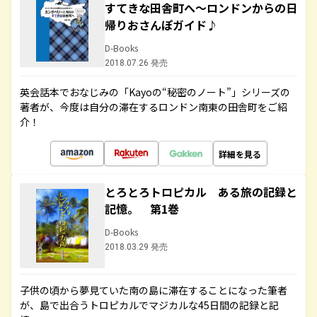
すてきな田舎町へ～ロンドンからの日
帰りおさんぽガイド♪
D-Books
2018.07.26 発売
英会話本でおなじみの「Kayoの“秘密のノート”」シリーズの
著者が、今度は自分の滞在するロンドン南東の田舎町をご紹
介！
詳細を見る
とろとろトロピカル ある旅の記録と
記憶。 第1巻
D-Books
2018.03.29 発売
子供の頃から夢見ていた南の島に滞在することになった筆者
が、島で出合うトロピカルでマジカルな45日間の記録と記