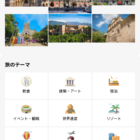
旅のテーマ
飲食
建築・アート
宿泊
イベント・観戦
世界遺産
リゾート