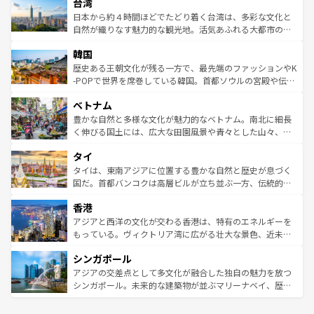
ならではの贅沢な旅のスタイルだ。 なお、新着のアメリカ
台湾
れるおもてなしの心で訪れる人々を迎えてくれるハワイの
リアリーフや大陸中央部にそびえるウルル（エアーズロッ
情報は
コンテンツ一覧
を参照してほしい。
人々、おいしいローカルフードやハワイアンミュージッ
ク）、タスマニアの美しい原生林やケアンズの熱帯雨林な
日本から約４時間ほどでたどり着く台湾は、多彩な文化と
ク、伝統的なフラダンスなど、すべてがハワイの魅力を彩
ど、見どころがたくさん。また、カフェやワイン、オージ
自然が織りなす魅力的な観光地。活気あふれる大都市の台
っている。訪れるたびに新しい発見と感動が待っているハ
ービーフなどの食文化も豊かで、美味しいものであふれて
北やノスタルジックな町並みが人気な九份（ジォウフェ
ワイを、存分に味わってほしい。 なお、新着のハワイ情報
韓国
いる。アクティビティも充実しており、サーフィンやダイ
ン）、静ひつな山岳地帯である台湾東部など、都市の喧騒
は
コンテンツ一覧
を参照してほしい。
ビング、ハイキングなど、アウトドア好きにはたまらな
と山間の静けさが共存しており、訪れる人に新しい発見と
歴史ある王朝文化が残る一方で、最先端のファッションやK
い。オーストラリアの多彩な魅力を存分に味わいつくそ
驚きをもたらしてくれる。また、奥深い台湾の食文化も魅
-POPで世界を席巻している韓国。首都ソウルの宮殿や伝統
う。 なお、新着のオーストラリア情報は
コンテンツ一覧
を
力で、夜市などの屋台グルメから高級料理、ヘルシーで美
家屋が並ぶエリアでは韓国の歴史と文化に浸ることがで
参照してほしい。
ベトナム
容にもいいと評判のスイーツなど、バラエティ豊かな料理
き、地方に足を延ばせば四季折々の自然美を楽しむことが
が味わえる。 なお、新着の台湾情報は
コンテンツ一覧
を参
できる。そして、キムチや焼肉、絶品のストリートフード
豊かな自然と多様な文化が魅力的なベトナム。南北に細長
照してほしい。
まで、さまざまな韓国料理が待っている。夜には、韓国な
く伸びる国土には、広大な田園風景や青々とした山々、世
らではのナイトライフも堪能できる。あたたかいホスピタ
界遺産に登録された壮大な自然景観が点在し、都市部では
タイ
リティに包まれながら、韓国の多彩な魅力を心ゆくまで味
急速な発展と共に伝統が息づく。ハノイの古い町並みやホ
わってみてほしい。 なお、新着の韓国情報は
コンテンツ一
ーチミン市のフランス統治時代の建物も、独特の雰囲気を
タイは、東南アジアに位置する豊かな自然と歴史が息づく
覧
を参照してほしい。
醸し出している。また、バラエティの豊かさとおいしさで
国だ。首都バンコクは高層ビルが立ち並ぶ一方、伝統的な
世界中の食通を魅了してやまないベトナム料理も魅力のひ
寺院や市場がいたるところに点在し、古きよき文化と現代
香港
とつ。フォーやバインミー、ベトナムコーヒーなどは、ぜ
の活気が交差している。北部ではチェンマイなどの山岳地
ひ現地で味わいたい。どの地域を訪れてもあたたかい人々
帯で自然と触れ合い、南部ではプーケットやクラビの美し
アジアと西洋の文化が交わる香港は、特有のエネルギーを
が旅行者を迎えてくれるので、きっと忘れられない旅にな
いビーチでリゾート気分を楽しむことができる。タイ料理
もっている。ヴィクトリア湾に広がる壮大な景色、近未来
るはずだ。 なお、新着のベトナム情報は
コンテンツ一覧
を
は世界的に有名で、屋台から高級レストランまで味覚を刺
的なアートスポット、そして歴史と現代が融合した町並
参照してほしい。
シンガポール
激する。気候は一年中温暖で、どの季節にも異なる楽しみ
み、どこを訪れても感動するはず。観光スポットが密集し
が待っている。親しみやすいタイの人々、仏教を中心とし
ており、効率よく見どころを回れるのも魅力。息をのむよ
アジアの交差点として多文化が融合した独自の魅力を放つ
た文化、そして多様な観光資源が、訪れる旅人を魅了し続
うな絶景から文化的な体験まで、香港を存分に楽しみ尽く
シンガポール。未来的な建築物が並ぶマリーナベイ、歴史
ける。 なお、新着のタイ情報は
コンテンツ一覧
を参照して
そう。 なお、新着の香港情報は
コンテンツ一覧
を参照して
と伝統を感じられるエスニックタウン、多数の緑豊かな公
ほしい。
ほしい。
園や自然保護区など、自然が調和した近代的な景観と文化