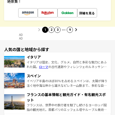
絶景集！
詳細を見る
…
1
2
3
9
AD
AD
人気の国と地域から探す
イタリア
イタリアは歴史、文化、グルメ、自然と多彩な魅力にあふ
れた国。
ローマ
の古代遺跡やフィレンツェのルネッサンス
美術、ヴェネツィアの運河など、歴史あるスポットはもち
スペイン
ろん、トスカーナの美しい田園風景やアマルフィ海岸の絶
景など、自然景観も見逃せない。観光の合間には、本場の
イベリア半島のほぼ80％を占めるスペインは、太陽が降り
ピザやパスタなど、絶品のイタリア料理を堪能することも
注ぐ地中海沿岸から雄大なピレネー山脈まで、多彩な自然
できる。朝目覚めてから夜眠るまで、すべての瞬間を楽し
と文化が詰まったヨーロッパ屈指の旅行先だ。多様な地域
フランスの基本情報と観光ガイド・有名観光スポ
ませてくれるイタリアで、忘れられない旅をしてみよう！
文化が根付くこの国では、情熱的なフラメンコ、熱気あふ
なお、新着のイタリア情報は
コンテンツ一覧
を参照してほ
れる闘牛、そして美味しいタパスが生活の一部となってい
ット
しい。
る。首都マドリードの洗練された雰囲気や、バルセロナの
フランスは、世界中の旅行者を魅了し続けるヨーロッパ屈
アートに溢れた街角から、地方では古代ローマ遺跡や中世
指の観光地だ。首都パリのエッフェル塔やルーブル美術館
の城塞都市、穏やかなビーチリゾートまで多彩な表情を見
といった象徴的なスポットから、田舎町の古風な美しさま