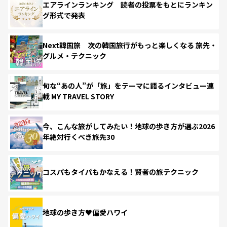
エアラインランキング 読者の投票をもとにランキン
グ形式で発表
Next韓国旅 次の韓国旅行がもっと楽しくなる 旅先・
グルメ・テクニック
旬な“あの人”が「旅」をテーマに語るインタビュー連
載 MY TRAVEL STORY
今、こんな旅がしてみたい！地球の歩き方が選ぶ2026
年絶対行くべき旅先30
コスパもタイパもかなえる！賢者の旅テクニック
地球の歩き方♥偏愛ハワイ