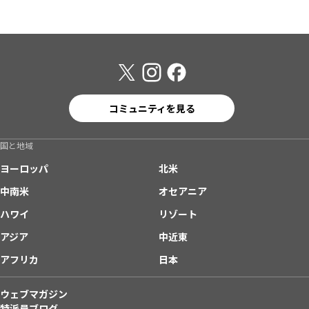
コミュニティを見る
国と地域
ヨーロッパ
北米
中南米
オセアニア
ハワイ
リゾート
アジア
中近東
アフリカ
日本
ウェブマガジン
特派員ブログ