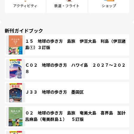
アクティビティ
鉄道・フライト
ショップ
新刊ガイドブック
１５ 地球の歩き方 島旅 伊豆大島 利島（伊豆諸
島①）３訂版
Ｃ０２ 地球の歩き方 ハワイ島 ２０２７～２０２
８
Ｊ３３ 地球の歩き方 墨田区
０２ 地球の歩き方 島旅 奄美大島 喜界島 加計
呂麻島（奄美群島１） ５訂版