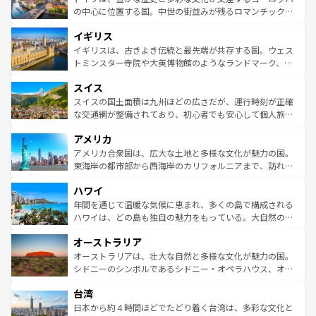
ンテンツ一覧
を参照してほしい。
から魅了する。また、フランスは美食の国としても知ら
の中心に位置する国。中世の街並みが残るロマンチック街
れ、フランス料理はユネスコ無形文化遺産にも登録されて
道から、未来を先取りするようなモダンな都市まで多様な
イギリス
いる。シャンパンの発祥地であるランス、プロヴァンスの
顔を持つこの国は、どこを歩いても飽きることがない。ベ
香り高いラベンダー畑など、多彩な楽しみ方が可能だ。さ
ルリンの文化的活気、バイエルン州のアルプスの絶景、そ
イギリスは、古きよき伝統と最先端が共存する国。ウェス
らに、パリ以外の地域にも魅力が溢れており、どの街角に
してライン川沿いのワイン畑といった風景は必見。ビール
トミンスター寺院や大英博物館のようなランドマーク、歴
も豊かな歴史と文化が息づいている。パリ以外の個性あふ
とソーセージを味わいながら地元の人と過ごす楽しい時間
史ある大学都市、美しい丘陵地帯や牧歌的な風景など、エ
れる地方に足を運ぶとそれぞれで全く異なる文化を体験で
スイス
は、お酒好きな人にはぜひ体験してほしい。 なお、新着の
リアごとに異なる魅力がある。また、優雅なアフタヌーン
きるだろう。 なお、新着のフランス情報は
コンテンツ一覧
ドイツ情報は
コンテンツ一覧
を参照してほしい。
ティー、ビール好きにはたまらない英国パブ、サッカー観
スイスの国土面積は九州ほどの広さだが、運行時刻が正確
を参照してほしい。
戦など、本場だからこそできる体験も豊富。イギリスを旅
な交通網が整備されており、初心者でも安心して個人旅行
して楽しみつくそう。 なお、新着のイギリス情報は
コンテ
を楽しめる。日本同様に時刻表どおりの旅が可能だ。中世
アメリカ
ンツ一覧
を参照してほしい。
の建物がそのまま残る町や、スイスならではのユニークな
博物館もあり、アルプス観光だけでなく町歩きも満喫する
アメリカ合衆国は、広大な土地と多様な文化が魅力の国。
ことができる。国民の所得が高いため物価も高いが、旅行
東海岸の都市部から西海岸のカリフォルニアまで、訪れる
者向けの交通パス提供のサービスもあり、うまく活用すれ
場所ごとに異なる風景と体験が待っている。ニューヨーク
ハワイ
ば市内交通費無料で観光を楽しむこともできる。 なお、新
のような巨大都市は、観光、ショッピング、エンターテイ
着のスイス情報は
コンテンツ一覧
を参照してほしい。
ンメントが詰まった刺激的なスポットだ。一方、アメリカ
年間を通じて温暖な気候に恵まれ、多くの島で構成される
西部には大自然が広がり、グランドキャニオンやイエロー
ハワイは、どの島も独自の魅力をもっている。大自然の神
ストーン国立公園といった絶景が堪能できる。さらに、南
秘を感じたいなら、火山が生み出した壮大な景観を誇るハ
オーストラリア
部のニューオーリンズでは、音楽と美食が融合した独特の
ワイ島は見逃せない。また、定番の観光地といえばオアフ
文化が魅力。旅行者はアメリカの各地域で異なる魅力を楽
島だが、静かな自然を求めるならマウイ島やカウアイ島が
オーストラリアは、壮大な自然と多様な文化が魅力の国。
しみながら、その多様性と豊かな歴史を感じることができ
おすすめ。エメラルドグリーンに輝く海をはじめ、豊かな
シドニーのシンボルであるシドニー・オペラハウス、オー
るだろう。車でのロードトリップや列車の旅も、アメリカ
文化や歴史が息づいている。「アロハスピリット」と呼ば
ストラリア東海岸北部に広がる大サンゴ礁地帯グレートバ
ならではの贅沢な旅のスタイルだ。 なお、新着のアメリカ
台湾
れるおもてなしの心で訪れる人々を迎えてくれるハワイの
リアリーフや大陸中央部にそびえるウルル（エアーズロッ
情報は
コンテンツ一覧
を参照してほしい。
人々、おいしいローカルフードやハワイアンミュージッ
ク）、タスマニアの美しい原生林やケアンズの熱帯雨林な
日本から約４時間ほどでたどり着く台湾は、多彩な文化と