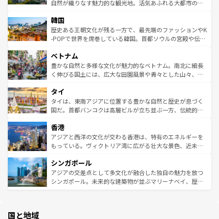
ク、伝統的なフラダンスなど、すべてがハワイの魅力を彩
ど、見どころがたくさん。また、カフェやワイン、オージ
自然が織りなす魅力的な観光地。活気あふれる大都市の台
っている。訪れるたびに新しい発見と感動が待っているハ
ービーフなどの食文化も豊かで、美味しいものであふれて
北やノスタルジックな町並みが人気な九份（ジォウフェ
ワイを、存分に味わってほしい。 なお、新着のハワイ情報
韓国
いる。アクティビティも充実しており、サーフィンやダイ
ン）、静ひつな山岳地帯である台湾東部など、都市の喧騒
は
コンテンツ一覧
を参照してほしい。
ビング、ハイキングなど、アウトドア好きにはたまらな
と山間の静けさが共存しており、訪れる人に新しい発見と
歴史ある王朝文化が残る一方で、最先端のファッションやK
い。オーストラリアの多彩な魅力を存分に味わいつくそ
驚きをもたらしてくれる。また、奥深い台湾の食文化も魅
-POPで世界を席巻している韓国。首都ソウルの宮殿や伝統
う。 なお、新着のオーストラリア情報は
コンテンツ一覧
を
力で、夜市などの屋台グルメから高級料理、ヘルシーで美
家屋が並ぶエリアでは韓国の歴史と文化に浸ることがで
参照してほしい。
ベトナム
容にもいいと評判のスイーツなど、バラエティ豊かな料理
き、地方に足を延ばせば四季折々の自然美を楽しむことが
が味わえる。 なお、新着の台湾情報は
コンテンツ一覧
を参
できる。そして、キムチや焼肉、絶品のストリートフード
豊かな自然と多様な文化が魅力的なベトナム。南北に細長
照してほしい。
まで、さまざまな韓国料理が待っている。夜には、韓国な
く伸びる国土には、広大な田園風景や青々とした山々、世
らではのナイトライフも堪能できる。あたたかいホスピタ
界遺産に登録された壮大な自然景観が点在し、都市部では
タイ
リティに包まれながら、韓国の多彩な魅力を心ゆくまで味
急速な発展と共に伝統が息づく。ハノイの古い町並みやホ
わってみてほしい。 なお、新着の韓国情報は
コンテンツ一
ーチミン市のフランス統治時代の建物も、独特の雰囲気を
タイは、東南アジアに位置する豊かな自然と歴史が息づく
覧
を参照してほしい。
醸し出している。また、バラエティの豊かさとおいしさで
国だ。首都バンコクは高層ビルが立ち並ぶ一方、伝統的な
世界中の食通を魅了してやまないベトナム料理も魅力のひ
寺院や市場がいたるところに点在し、古きよき文化と現代
香港
とつ。フォーやバインミー、ベトナムコーヒーなどは、ぜ
の活気が交差している。北部ではチェンマイなどの山岳地
ひ現地で味わいたい。どの地域を訪れてもあたたかい人々
帯で自然と触れ合い、南部ではプーケットやクラビの美し
アジアと西洋の文化が交わる香港は、特有のエネルギーを
が旅行者を迎えてくれるので、きっと忘れられない旅にな
いビーチでリゾート気分を楽しむことができる。タイ料理
もっている。ヴィクトリア湾に広がる壮大な景色、近未来
るはずだ。 なお、新着のベトナム情報は
コンテンツ一覧
を
は世界的に有名で、屋台から高級レストランまで味覚を刺
的なアートスポット、そして歴史と現代が融合した町並
参照してほしい。
シンガポール
激する。気候は一年中温暖で、どの季節にも異なる楽しみ
み、どこを訪れても感動するはず。観光スポットが密集し
が待っている。親しみやすいタイの人々、仏教を中心とし
ており、効率よく見どころを回れるのも魅力。息をのむよ
アジアの交差点として多文化が融合した独自の魅力を放つ
た文化、そして多様な観光資源が、訪れる旅人を魅了し続
うな絶景から文化的な体験まで、香港を存分に楽しみ尽く
シンガポール。未来的な建築物が並ぶマリーナベイ、歴史
ける。 なお、新着のタイ情報は
コンテンツ一覧
を参照して
そう。 なお、新着の香港情報は
コンテンツ一覧
を参照して
と伝統を感じられるエスニックタウン、多数の緑豊かな公
ほしい。
ほしい。
園や自然保護区など、自然が調和した近代的な景観と文化
の多様性あふれるカラフルな町は、どこを歩いても新しい
国と地域
発見がある。さらに、治安のよさや充実した公共交通機関