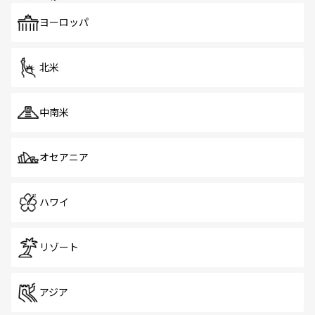
も、旅行者にとっては魅力的なポイント。グルメも豊富
で、ホーカーズは地元の風情を楽しめる外せないスポット
ヨーロッパ
だ。訪れる人を飽きさせないシンガポールで、多様な魅力
を体感しよう。 なお、新着のシンガポール情報は
コンテン
ツ一覧
を参照してほしい。
北米
中南米
オセアニア
ハワイ
リゾート
アジア