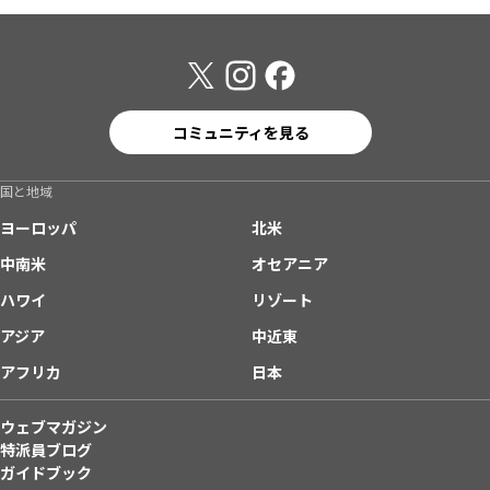
コミュニティを見る
国と地域
ヨーロッパ
北米
中南米
オセアニア
ハワイ
リゾート
アジア
中近東
アフリカ
日本
ウェブマガジン
特派員ブログ
ガイドブック