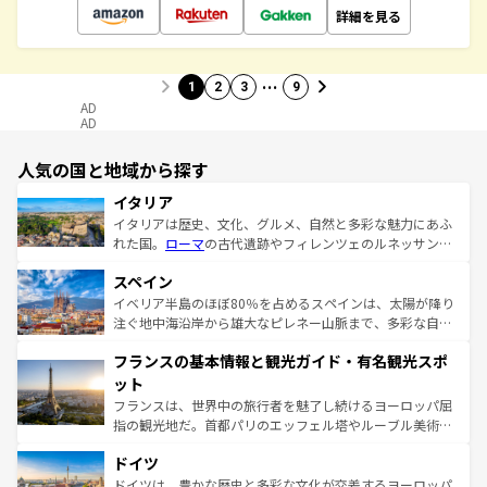
詳細を見る
…
1
2
3
9
AD
AD
人気の国と地域から探す
イタリア
イタリアは歴史、文化、グルメ、自然と多彩な魅力にあふ
れた国。
ローマ
の古代遺跡やフィレンツェのルネッサンス
美術、ヴェネツィアの運河など、歴史あるスポットはもち
スペイン
ろん、トスカーナの美しい田園風景やアマルフィ海岸の絶
景など、自然景観も見逃せない。観光の合間には、本場の
イベリア半島のほぼ80％を占めるスペインは、太陽が降り
ピザやパスタなど、絶品のイタリア料理を堪能することも
注ぐ地中海沿岸から雄大なピレネー山脈まで、多彩な自然
できる。朝目覚めてから夜眠るまで、すべての瞬間を楽し
と文化が詰まったヨーロッパ屈指の旅行先だ。多様な地域
フランスの基本情報と観光ガイド・有名観光スポ
ませてくれるイタリアで、忘れられない旅をしてみよう！
文化が根付くこの国では、情熱的なフラメンコ、熱気あふ
なお、新着のイタリア情報は
コンテンツ一覧
を参照してほ
れる闘牛、そして美味しいタパスが生活の一部となってい
ット
しい。
る。首都マドリードの洗練された雰囲気や、バルセロナの
フランスは、世界中の旅行者を魅了し続けるヨーロッパ屈
アートに溢れた街角から、地方では古代ローマ遺跡や中世
指の観光地だ。首都パリのエッフェル塔やルーブル美術館
の城塞都市、穏やかなビーチリゾートまで多彩な表情を見
といった象徴的なスポットから、田舎町の古風な美しさま
せる。地方によって風土や気候が異なるスペインはその個
ドイツ
で、幅広い魅力が詰まっている。華麗な宮殿、歴史的な大
性で訪れる人を魅了する。 なお、新着のスペイン情報は
コ
聖堂、美しいビーチ、そして豊かな自然が、訪れる者を心
ドイツは、豊かな歴史と多彩な文化が交差するヨーロッパ