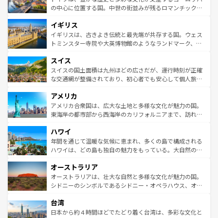
ンテンツ一覧
を参照してほしい。
から魅了する。また、フランスは美食の国としても知ら
の中心に位置する国。中世の街並みが残るロマンチック街
れ、フランス料理はユネスコ無形文化遺産にも登録されて
道から、未来を先取りするようなモダンな都市まで多様な
イギリス
いる。シャンパンの発祥地であるランス、プロヴァンスの
顔を持つこの国は、どこを歩いても飽きることがない。ベ
香り高いラベンダー畑など、多彩な楽しみ方が可能だ。さ
ルリンの文化的活気、バイエルン州のアルプスの絶景、そ
イギリスは、古きよき伝統と最先端が共存する国。ウェス
らに、パリ以外の地域にも魅力が溢れており、どの街角に
してライン川沿いのワイン畑といった風景は必見。ビール
トミンスター寺院や大英博物館のようなランドマーク、歴
も豊かな歴史と文化が息づいている。パリ以外の個性あふ
とソーセージを味わいながら地元の人と過ごす楽しい時間
史ある大学都市、美しい丘陵地帯や牧歌的な風景など、エ
れる地方に足を運ぶとそれぞれで全く異なる文化を体験で
スイス
は、お酒好きな人にはぜひ体験してほしい。 なお、新着の
リアごとに異なる魅力がある。また、優雅なアフタヌーン
きるだろう。 なお、新着のフランス情報は
コンテンツ一覧
ドイツ情報は
コンテンツ一覧
を参照してほしい。
ティー、ビール好きにはたまらない英国パブ、サッカー観
スイスの国土面積は九州ほどの広さだが、運行時刻が正確
を参照してほしい。
戦など、本場だからこそできる体験も豊富。イギリスを旅
な交通網が整備されており、初心者でも安心して個人旅行
して楽しみつくそう。 なお、新着のイギリス情報は
コンテ
を楽しめる。日本同様に時刻表どおりの旅が可能だ。中世
アメリカ
ンツ一覧
を参照してほしい。
の建物がそのまま残る町や、スイスならではのユニークな
博物館もあり、アルプス観光だけでなく町歩きも満喫する
アメリカ合衆国は、広大な土地と多様な文化が魅力の国。
ことができる。国民の所得が高いため物価も高いが、旅行
東海岸の都市部から西海岸のカリフォルニアまで、訪れる
者向けの交通パス提供のサービスもあり、うまく活用すれ
場所ごとに異なる風景と体験が待っている。ニューヨーク
ハワイ
ば市内交通費無料で観光を楽しむこともできる。 なお、新
のような巨大都市は、観光、ショッピング、エンターテイ
着のスイス情報は
コンテンツ一覧
を参照してほしい。
ンメントが詰まった刺激的なスポットだ。一方、アメリカ
年間を通じて温暖な気候に恵まれ、多くの島で構成される
西部には大自然が広がり、グランドキャニオンやイエロー
ハワイは、どの島も独自の魅力をもっている。大自然の神
ストーン国立公園といった絶景が堪能できる。さらに、南
秘を感じたいなら、火山が生み出した壮大な景観を誇るハ
オーストラリア
部のニューオーリンズでは、音楽と美食が融合した独特の
ワイ島は見逃せない。また、定番の観光地といえばオアフ
文化が魅力。旅行者はアメリカの各地域で異なる魅力を楽
島だが、静かな自然を求めるならマウイ島やカウアイ島が
オーストラリアは、壮大な自然と多様な文化が魅力の国。
しみながら、その多様性と豊かな歴史を感じることができ
おすすめ。エメラルドグリーンに輝く海をはじめ、豊かな
シドニーのシンボルであるシドニー・オペラハウス、オー
るだろう。車でのロードトリップや列車の旅も、アメリカ
文化や歴史が息づいている。「アロハスピリット」と呼ば
ストラリア東海岸北部に広がる大サンゴ礁地帯グレートバ
ならではの贅沢な旅のスタイルだ。 なお、新着のアメリカ
台湾
れるおもてなしの心で訪れる人々を迎えてくれるハワイの
リアリーフや大陸中央部にそびえるウルル（エアーズロッ
情報は
コンテンツ一覧
を参照してほしい。
人々、おいしいローカルフードやハワイアンミュージッ
ク）、タスマニアの美しい原生林やケアンズの熱帯雨林な
日本から約４時間ほどでたどり着く台湾は、多彩な文化と