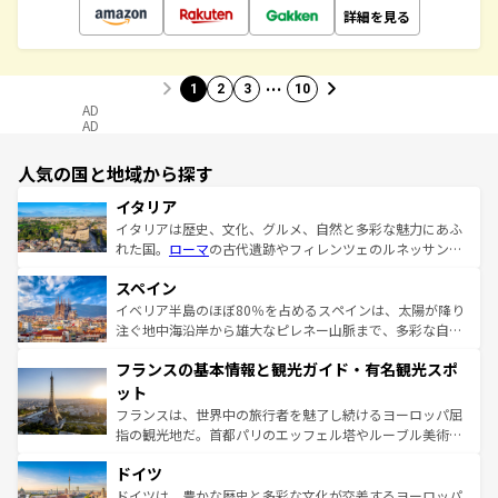
詳細を見る
…
1
2
3
10
AD
AD
人気の国と地域から探す
イタリア
イタリアは歴史、文化、グルメ、自然と多彩な魅力にあふ
れた国。
ローマ
の古代遺跡やフィレンツェのルネッサンス
美術、ヴェネツィアの運河など、歴史あるスポットはもち
スペイン
ろん、トスカーナの美しい田園風景やアマルフィ海岸の絶
景など、自然景観も見逃せない。観光の合間には、本場の
イベリア半島のほぼ80％を占めるスペインは、太陽が降り
ピザやパスタなど、絶品のイタリア料理を堪能することも
注ぐ地中海沿岸から雄大なピレネー山脈まで、多彩な自然
できる。朝目覚めてから夜眠るまで、すべての瞬間を楽し
と文化が詰まったヨーロッパ屈指の旅行先だ。多様な地域
フランスの基本情報と観光ガイド・有名観光スポ
ませてくれるイタリアで、忘れられない旅をしてみよう！
文化が根付くこの国では、情熱的なフラメンコ、熱気あふ
なお、新着のイタリア情報は
コンテンツ一覧
を参照してほ
れる闘牛、そして美味しいタパスが生活の一部となってい
ット
しい。
る。首都マドリードの洗練された雰囲気や、バルセロナの
フランスは、世界中の旅行者を魅了し続けるヨーロッパ屈
アートに溢れた街角から、地方では古代ローマ遺跡や中世
指の観光地だ。首都パリのエッフェル塔やルーブル美術館
の城塞都市、穏やかなビーチリゾートまで多彩な表情を見
といった象徴的なスポットから、田舎町の古風な美しさま
せる。地方によって風土や気候が異なるスペインはその個
ドイツ
で、幅広い魅力が詰まっている。華麗な宮殿、歴史的な大
性で訪れる人を魅了する。 なお、新着のスペイン情報は
コ
聖堂、美しいビーチ、そして豊かな自然が、訪れる者を心
ドイツは、豊かな歴史と多彩な文化が交差するヨーロッパ