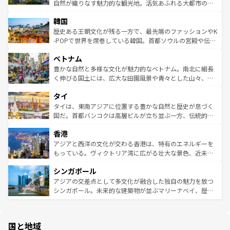
ク、伝統的なフラダンスなど、すべてがハワイの魅力を彩
ど、見どころがたくさん。また、カフェやワイン、オージ
自然が織りなす魅力的な観光地。活気あふれる大都市の台
っている。訪れるたびに新しい発見と感動が待っているハ
ービーフなどの食文化も豊かで、美味しいものであふれて
北やノスタルジックな町並みが人気な九份（ジォウフェ
ワイを、存分に味わってほしい。 なお、新着のハワイ情報
韓国
いる。アクティビティも充実しており、サーフィンやダイ
ン）、静ひつな山岳地帯である台湾東部など、都市の喧騒
は
コンテンツ一覧
を参照してほしい。
ビング、ハイキングなど、アウトドア好きにはたまらな
と山間の静けさが共存しており、訪れる人に新しい発見と
歴史ある王朝文化が残る一方で、最先端のファッションやK
い。オーストラリアの多彩な魅力を存分に味わいつくそ
驚きをもたらしてくれる。また、奥深い台湾の食文化も魅
-POPで世界を席巻している韓国。首都ソウルの宮殿や伝統
う。 なお、新着のオーストラリア情報は
コンテンツ一覧
を
力で、夜市などの屋台グルメから高級料理、ヘルシーで美
家屋が並ぶエリアでは韓国の歴史と文化に浸ることがで
参照してほしい。
ベトナム
容にもいいと評判のスイーツなど、バラエティ豊かな料理
き、地方に足を延ばせば四季折々の自然美を楽しむことが
が味わえる。 なお、新着の台湾情報は
コンテンツ一覧
を参
できる。そして、キムチや焼肉、絶品のストリートフード
豊かな自然と多様な文化が魅力的なベトナム。南北に細長
照してほしい。
まで、さまざまな韓国料理が待っている。夜には、韓国な
く伸びる国土には、広大な田園風景や青々とした山々、世
らではのナイトライフも堪能できる。あたたかいホスピタ
界遺産に登録された壮大な自然景観が点在し、都市部では
タイ
リティに包まれながら、韓国の多彩な魅力を心ゆくまで味
急速な発展と共に伝統が息づく。ハノイの古い町並みやホ
わってみてほしい。 なお、新着の韓国情報は
コンテンツ一
ーチミン市のフランス統治時代の建物も、独特の雰囲気を
タイは、東南アジアに位置する豊かな自然と歴史が息づく
覧
を参照してほしい。
醸し出している。また、バラエティの豊かさとおいしさで
国だ。首都バンコクは高層ビルが立ち並ぶ一方、伝統的な
世界中の食通を魅了してやまないベトナム料理も魅力のひ
寺院や市場がいたるところに点在し、古きよき文化と現代
香港
とつ。フォーやバインミー、ベトナムコーヒーなどは、ぜ
の活気が交差している。北部ではチェンマイなどの山岳地
ひ現地で味わいたい。どの地域を訪れてもあたたかい人々
帯で自然と触れ合い、南部ではプーケットやクラビの美し
アジアと西洋の文化が交わる香港は、特有のエネルギーを
が旅行者を迎えてくれるので、きっと忘れられない旅にな
いビーチでリゾート気分を楽しむことができる。タイ料理
もっている。ヴィクトリア湾に広がる壮大な景色、近未来
るはずだ。 なお、新着のベトナム情報は
コンテンツ一覧
を
は世界的に有名で、屋台から高級レストランまで味覚を刺
的なアートスポット、そして歴史と現代が融合した町並
参照してほしい。
シンガポール
激する。気候は一年中温暖で、どの季節にも異なる楽しみ
み、どこを訪れても感動するはず。観光スポットが密集し
が待っている。親しみやすいタイの人々、仏教を中心とし
ており、効率よく見どころを回れるのも魅力。息をのむよ
アジアの交差点として多文化が融合した独自の魅力を放つ
た文化、そして多様な観光資源が、訪れる旅人を魅了し続
うな絶景から文化的な体験まで、香港を存分に楽しみ尽く
シンガポール。未来的な建築物が並ぶマリーナベイ、歴史
ける。 なお、新着のタイ情報は
コンテンツ一覧
を参照して
そう。 なお、新着の香港情報は
コンテンツ一覧
を参照して
と伝統を感じられるエスニックタウン、多数の緑豊かな公
ほしい。
ほしい。
園や自然保護区など、自然が調和した近代的な景観と文化
の多様性あふれるカラフルな町は、どこを歩いても新しい
国と地域
発見がある。さらに、治安のよさや充実した公共交通機関