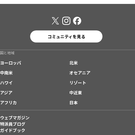
コミュニティを見る
国と地域
ヨーロッパ
北米
中南米
オセアニア
ハワイ
リゾート
アジア
中近東
アフリカ
日本
ウェブマガジン
特派員ブログ
ガイドブック