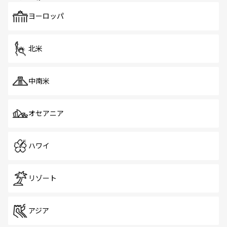
も、旅行者にとっては魅力的なポイント。グルメも豊富
で、ホーカーズは地元の風情を楽しめる外せないスポット
ヨーロッパ
だ。訪れる人を飽きさせないシンガポールで、多様な魅力
を体感しよう。 なお、新着のシンガポール情報は
コンテン
ツ一覧
を参照してほしい。
北米
中南米
オセアニア
ハワイ
リゾート
アジア