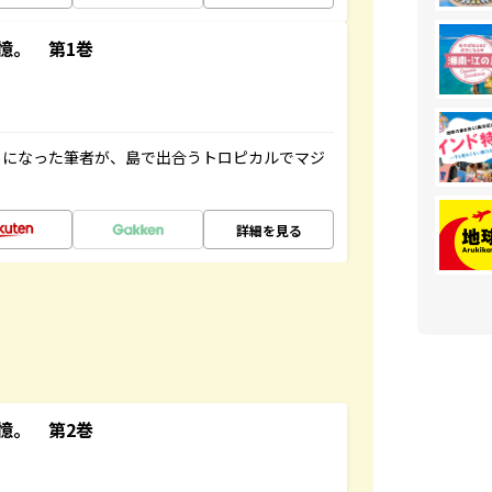
憶。 第1巻
とになった筆者が、島で出合うトロピカルでマジ
詳細を見る
憶。 第2巻