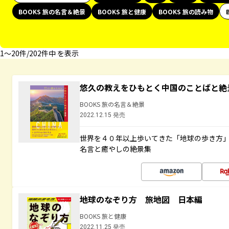
BOOKS 旅の名言＆絶景
BOOKS 旅と健康
BOOKS 旅の読み物
1〜20件/202件中 を表示
悠久の教えをひもとく中国のことばと絶
BOOKS 旅の名言＆絶景
2022.12.15 発売
世界を４０年以上歩いてきた「地球の歩き方
名言と癒やしの絶景集
地球のなぞり方 旅地図 日本編
BOOKS 旅と健康
2022.11.25 発売