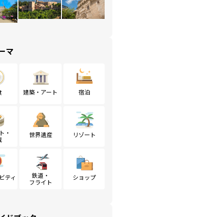
ーマ
食
建築・アート
宿泊
ト・
世界遺産
リゾート
戦
鉄道・
ビティ
ショップ
フライト