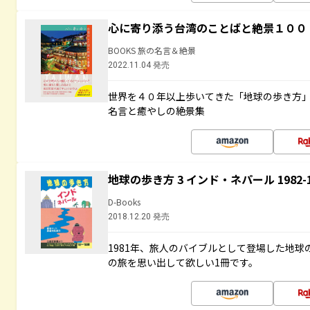
心に寄り添う台湾のことばと絶景１００
BOOKS 旅の名言＆絶景
2022.11.04 発売
世界を４０年以上歩いてきた「地球の歩き方
名言と癒やしの絶景集
地球の歩き方 3 インド・ネパール 1982
D-Books
2018.12.20 発売
1981年、旅人のバイブルとして登場した地
の旅を思い出して欲しい1冊です。