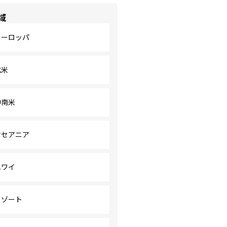
域
ヨーロッパ
北米
中南米
オセアニア
ハワイ
リゾート