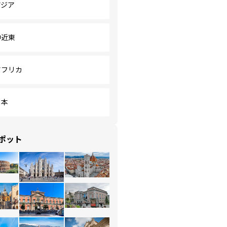
アジア
中近東
アフリカ
日本
ポット