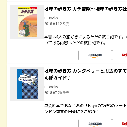
地球の歩き方 ガチ冒険～地球の歩き方
D-Books
2018.04.12 発売
本書は4人の旅好きによるただの旅日記です。
いてある内容はただの旅日記です。
地球の歩き方 カンタベリーと周辺のす
んぽガイド♪
D-Books
2018.07.26 発売
英会話本でおなじみの「Kayoの“秘密のノー
ンドン南東の田舎町をご紹介！