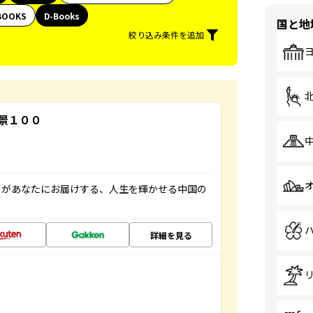
BOOKS
D-Books
国と地
絞り込み条件を追加
景１００
」があなたにお届けする、人生を輝かせる中国の
詳細を見る