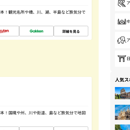
図本！観光名所や橋、川、湖、半島など旅気分で
詳細を見る
人気ス
図本！国境や州、川や街道、島など旅気分で地図