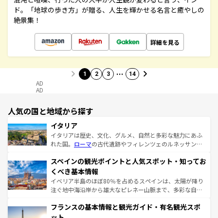
ド。「地球の歩き方」が贈る、人生を輝かせる名言と癒やしの
絶景集！
詳細を見る
…
1
2
3
14
AD
AD
人気の国と地域から探す
イタリア
イタリアは歴史、文化、グルメ、自然と多彩な魅力にあふ
れた国。
ローマ
の古代遺跡やフィレンツェのルネッサンス
美術、ヴェネツィアの運河など、歴史あるスポットはもち
スペインの観光ポイントと人気スポット・知ってお
ろん、トスカーナの美しい田園風景やアマルフィ海岸の絶
景など、自然景観も見逃せない。観光の合間には、本場の
くべき基本情報
ピザやパスタなど、絶品のイタリア料理を堪能することも
イベリア半島のほぼ80％を占めるスペインは、太陽が降り
できる。朝目覚めてから夜眠るまで、すべての瞬間を楽し
注ぐ地中海沿岸から雄大なピレネー山脈まで、多彩な自然
ませてくれるイタリアで、忘れられない旅をしてみよう！
と文化が詰まったヨーロッパ屈指の旅行先だ。多様な地域
なお、新着のイタリア情報は
コンテンツ一覧
を参照してほ
フランスの基本情報と観光ガイド・有名観光スポ
文化が根付くこの国では、情熱的なフラメンコ、熱気あふ
しい。
れる闘牛、そして美味しいタパスが生活の一部となってい
ット