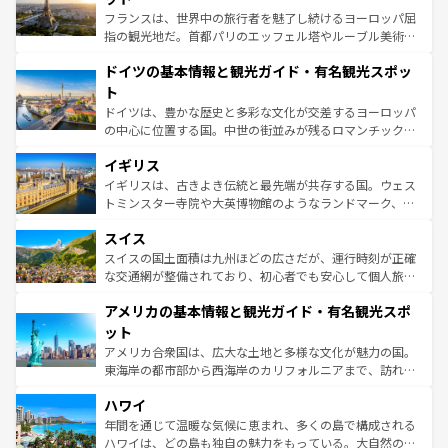
る。首都マドリードの洗練された雰囲気や、バルセロナの
フランスは、世界中の旅行者を魅了し続けるヨーロッパ屈
アートに溢れた街角から、地方では古代ローマ遺跡や中世
指の観光地だ。首都パリのエッフェル塔やルーブル美術館
の城塞都市、穏やかなビーチリゾートまで多彩な表情を見
といった象徴的なスポットから、田舎町の古風な美しさま
せる。地方によって風土や気候が異なるスペインはその個
ドイツの基本情報と観光ガイド・有名観光スポッ
で、幅広い魅力が詰まっている。華麗な宮殿、歴史的な大
性で訪れる人を魅了する。 なお、新着のスペイン情報は
コ
聖堂、美しいビーチ、そして豊かな自然が、訪れる者を心
ト
ンテンツ一覧
を参照してほしい。
から魅了する。また、フランスは美食の国としても知ら
ドイツは、豊かな歴史と多彩な文化が交差するヨーロッパ
れ、フランス料理はユネスコ無形文化遺産にも登録されて
の中心に位置する国。中世の街並みが残るロマンチック街
いる。シャンパンの発祥地であるランス、プロヴァンスの
道から、未来を先取りするようなモダンな都市まで多様な
香り高いラベンダー畑など、多彩な楽しみ方が可能だ。さ
イギリス
顔を持つこの国は、どこを歩いても飽きることがない。ベ
らに、パリ以外の地域にも魅力が溢れており、どの街角に
ルリンの文化的活気、バイエルン州のアルプスの絶景、そ
イギリスは、古きよき伝統と最先端が共存する国。ウェス
も豊かな歴史と文化が息づいている。パリ以外の個性あふ
してライン川沿いのワイン畑といった風景は必見。ビール
トミンスター寺院や大英博物館のようなランドマーク、歴
れる地方に足を運ぶとそれぞれで全く異なる文化を体験で
とソーセージを味わいながら地元の人と過ごす楽しい時間
史ある大学都市、美しい丘陵地帯や牧歌的な風景など、エ
きるだろう。 なお、新着のフランス情報は
コンテンツ一覧
スイス
は、お酒好きな人にはぜひ体験してほしい。 なお、新着の
リアごとに異なる魅力がある。また、優雅なアフタヌーン
を参照してほしい。
ドイツ情報は
コンテンツ一覧
を参照してほしい。
ティー、ビール好きにはたまらない英国パブ、サッカー観
スイスの国土面積は九州ほどの広さだが、運行時刻が正確
戦など、本場だからこそできる体験も豊富。イギリスを旅
な交通網が整備されており、初心者でも安心して個人旅行
して楽しみつくそう。 なお、新着のイギリス情報は
コンテ
を楽しめる。日本同様に時刻表どおりの旅が可能だ。中世
アメリカの基本情報と観光ガイド・有名観光スポ
ンツ一覧
を参照してほしい。
の建物がそのまま残る町や、スイスならではのユニークな
博物館もあり、アルプス観光だけでなく町歩きも満喫する
ット
ことができる。国民の所得が高いため物価も高いが、旅行
アメリカ合衆国は、広大な土地と多様な文化が魅力の国。
者向けの交通パス提供のサービスもあり、うまく活用すれ
東海岸の都市部から西海岸のカリフォルニアまで、訪れる
ば市内交通費無料で観光を楽しむこともできる。 なお、新
場所ごとに異なる風景と体験が待っている。ニューヨーク
着のスイス情報は
コンテンツ一覧
を参照してほしい。
ハワイ
のような巨大都市は、観光、ショッピング、エンターテイ
ンメントが詰まった刺激的なスポットだ。一方、アメリカ
年間を通じて温暖な気候に恵まれ、多くの島で構成される
西部には大自然が広がり、グランドキャニオンやイエロー
ハワイは、どの島も独自の魅力をもっている。大自然の神