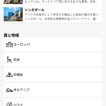
が旅行者を迎えてくれるので、きっと忘れられない旅にな
いビーチでリゾート気分を楽しむことができる。タイ料理
もっている。ヴィクトリア湾に広がる壮大な景色、近未来
るはずだ。 なお、新着のベトナム情報は
コンテンツ一覧
を
は世界的に有名で、屋台から高級レストランまで味覚を刺
的なアートスポット、そして歴史と現代が融合した町並
参照してほしい。
シンガポール
激する。気候は一年中温暖で、どの季節にも異なる楽しみ
み、どこを訪れても感動するはず。観光スポットが密集し
が待っている。親しみやすいタイの人々、仏教を中心とし
ており、効率よく見どころを回れるのも魅力。息をのむよ
アジアの交差点として多文化が融合した独自の魅力を放つ
た文化、そして多様な観光資源が、訪れる旅人を魅了し続
うな絶景から文化的な体験まで、香港を存分に楽しみ尽く
シンガポール。未来的な建築物が並ぶマリーナベイ、歴史
ける。 なお、新着のタイ情報は
コンテンツ一覧
を参照して
そう。 なお、新着の香港情報は
コンテンツ一覧
を参照して
と伝統を感じられるエスニックタウン、多数の緑豊かな公
ほしい。
ほしい。
園や自然保護区など、自然が調和した近代的な景観と文化
の多様性あふれるカラフルな町は、どこを歩いても新しい
国と地域
発見がある。さらに、治安のよさや充実した公共交通機関
も、旅行者にとっては魅力的なポイント。グルメも豊富
で、ホーカーズは地元の風情を楽しめる外せないスポット
ヨーロッパ
だ。訪れる人を飽きさせないシンガポールで、多様な魅力
を体感しよう。 なお、新着のシンガポール情報は
コンテン
ツ一覧
を参照してほしい。
北米
中南米
オセアニア
ハワイ