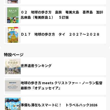
０２ 地球の歩き方 島旅 奄美大島 喜界島 加計
呂麻島（奄美群島１） ５訂版
Ｄ１７ 地球の歩き方 タイ ２０２７～２０２８
特設ページ
世界遺産ランキング
地球の歩き方 meets クリストファー・ノーラン監督
最新作『オデュッセイア』
準備も滞在もスマートに！ トラベルハック2026