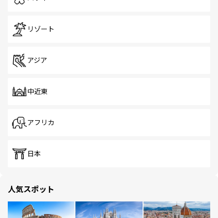
リゾート
アジア
中近東
アフリカ
日本
人気スポット