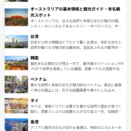
ストーン国立公園といった絶景が堪能できる。さらに、南
秘を感じたいなら、火山が生み出した壮大な景観を誇るハ
オーストラリアの基本情報と観光ガイド・有名観
部のニューオーリンズでは、音楽と美食が融合した独特の
ワイ島は見逃せない。また、定番の観光地といえばオアフ
文化が魅力。旅行者はアメリカの各地域で異なる魅力を楽
島だが、静かな自然を求めるならマウイ島やカウアイ島が
光スポット
しみながら、その多様性と豊かな歴史を感じることができ
おすすめ。エメラルドグリーンに輝く海をはじめ、豊かな
オーストラリアは、壮大な自然と多様な文化が魅力の国。
るだろう。車でのロードトリップや列車の旅も、アメリカ
文化や歴史が息づいている。「アロハスピリット」と呼ば
シドニーのシンボルであるシドニー・オペラハウス、オー
ならではの贅沢な旅のスタイルだ。 なお、新着のアメリカ
れるおもてなしの心で訪れる人々を迎えてくれるハワイの
ストラリア東海岸北部に広がる大サンゴ礁地帯グレートバ
情報は
コンテンツ一覧
を参照してほしい。
人々、おいしいローカルフードやハワイアンミュージッ
台湾
リアリーフや大陸中央部にそびえるウルル（エアーズロッ
ク、伝統的なフラダンスなど、すべてがハワイの魅力を彩
ク）、タスマニアの美しい原生林やケアンズの熱帯雨林な
日本から約４時間ほどでたどり着く台湾は、多彩な文化と
っている。訪れるたびに新しい発見と感動が待っているハ
ど、見どころがたくさん。また、カフェやワイン、オージ
自然が織りなす魅力的な観光地。活気あふれる大都市の台
ワイを、存分に味わってほしい。 なお、新着のハワイ情報
ービーフなどの食文化も豊かで、美味しいものであふれて
北やノスタルジックな町並みが人気な九份（ジォウフェ
は
コンテンツ一覧
を参照してほしい。
韓国
いる。アクティビティも充実しており、サーフィンやダイ
ン）、静ひつな山岳地帯である台湾東部など、都市の喧騒
ビング、ハイキングなど、アウトドア好きにはたまらな
と山間の静けさが共存しており、訪れる人に新しい発見と
歴史ある王朝文化が残る一方で、最先端のファッションやK
い。オーストラリアの多彩な魅力を存分に味わいつくそ
驚きをもたらしてくれる。また、奥深い台湾の食文化も魅
-POPで世界を席巻している韓国。首都ソウルの宮殿や伝統
う。 なお、新着のオーストラリア情報は
コンテンツ一覧
を
力で、夜市などの屋台グルメから高級料理、ヘルシーで美
家屋が並ぶエリアでは韓国の歴史と文化に浸ることがで
参照してほしい。
ベトナム
容にもいいと評判のスイーツなど、バラエティ豊かな料理
き、地方に足を延ばせば四季折々の自然美を楽しむことが
が味わえる。 なお、新着の台湾情報は
コンテンツ一覧
を参
できる。そして、キムチや焼肉、絶品のストリートフード
豊かな自然と多様な文化が魅力的なベトナム。南北に細長
照してほしい。
まで、さまざまな韓国料理が待っている。夜には、韓国な
く伸びる国土には、広大な田園風景や青々とした山々、世
らではのナイトライフも堪能できる。あたたかいホスピタ
界遺産に登録された壮大な自然景観が点在し、都市部では
タイ
リティに包まれながら、韓国の多彩な魅力を心ゆくまで味
急速な発展と共に伝統が息づく。ハノイの古い町並みやホ
わってみてほしい。 なお、新着の韓国情報は
コンテンツ一
ーチミン市のフランス統治時代の建物も、独特の雰囲気を
タイは、東南アジアに位置する豊かな自然と歴史が息づく
覧
を参照してほしい。
醸し出している。また、バラエティの豊かさとおいしさで
国だ。首都バンコクは高層ビルが立ち並ぶ一方、伝統的な
世界中の食通を魅了してやまないベトナム料理も魅力のひ
寺院や市場がいたるところに点在し、古きよき文化と現代
香港
とつ。フォーやバインミー、ベトナムコーヒーなどは、ぜ
の活気が交差している。北部ではチェンマイなどの山岳地
ひ現地で味わいたい。どの地域を訪れてもあたたかい人々
帯で自然と触れ合い、南部ではプーケットやクラビの美し
アジアと西洋の文化が交わる香港は、特有のエネルギーを