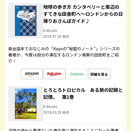
地球の歩き方 カンタベリーと周辺の
すてきな田舎町へ～ロンドンからの日
帰りおさんぽガイド♪
D-Books
2018.07.26 発売
英会話本でおなじみの「Kayoの“秘密のノート”」シリーズの
著者が、今度は自分の滞在するロンドン南東の田舎町をご紹
介！
詳細を見る
とろとろトロピカル ある旅の記録と
記憶。 第1巻
D-Books
2018.03.29 発売
子供の頃から夢見ていた南の島に滞在することになった筆者