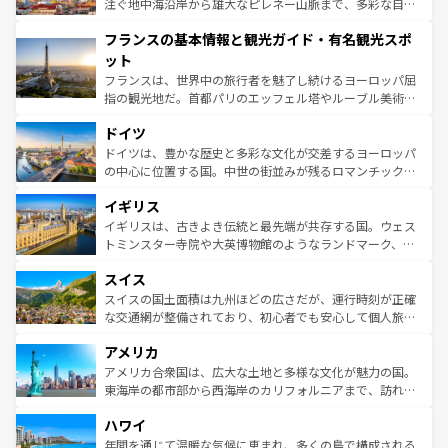
ピザやパスタなど、絶品のイタリア料理を堪能することも
注ぐ地中海沿岸から雄大なピレネー山脈まで、多彩な自然
できる。朝目覚めてから夜眠るまで、すべての瞬間を楽し
と文化が詰まったヨーロッパ屈指の旅行先だ。多様な地域
フランスの基本情報と観光ガイド・有名観光スポ
ませてくれるイタリアで、忘れられない旅をしてみよう！
文化が根付くこの国では、情熱的なフラメンコ、熱気あふ
なお、新着のイタリア情報は
コンテンツ一覧
を参照してほ
れる闘牛、そして美味しいタパスが生活の一部となってい
ット
しい。
る。首都マドリードの洗練された雰囲気や、バルセロナの
フランスは、世界中の旅行者を魅了し続けるヨーロッパ屈
アートに溢れた街角から、地方では古代ローマ遺跡や中世
指の観光地だ。首都パリのエッフェル塔やルーブル美術館
の城塞都市、穏やかなビーチリゾートまで多彩な表情を見
といった象徴的なスポットから、田舎町の古風な美しさま
せる。地方によって風土や気候が異なるスペインはその個
ドイツ
で、幅広い魅力が詰まっている。華麗な宮殿、歴史的な大
性で訪れる人を魅了する。 なお、新着のスペイン情報は
コ
聖堂、美しいビーチ、そして豊かな自然が、訪れる者を心
ドイツは、豊かな歴史と多彩な文化が交差するヨーロッパ
ンテンツ一覧
を参照してほしい。
から魅了する。また、フランスは美食の国としても知ら
の中心に位置する国。中世の街並みが残るロマンチック街
れ、フランス料理はユネスコ無形文化遺産にも登録されて
道から、未来を先取りするようなモダンな都市まで多様な
イギリス
いる。シャンパンの発祥地であるランス、プロヴァンスの
顔を持つこの国は、どこを歩いても飽きることがない。ベ
香り高いラベンダー畑など、多彩な楽しみ方が可能だ。さ
ルリンの文化的活気、バイエルン州のアルプスの絶景、そ
イギリスは、古きよき伝統と最先端が共存する国。ウェス
らに、パリ以外の地域にも魅力が溢れており、どの街角に
してライン川沿いのワイン畑といった風景は必見。ビール
トミンスター寺院や大英博物館のようなランドマーク、歴
も豊かな歴史と文化が息づいている。パリ以外の個性あふ
とソーセージを味わいながら地元の人と過ごす楽しい時間
史ある大学都市、美しい丘陵地帯や牧歌的な風景など、エ
れる地方に足を運ぶとそれぞれで全く異なる文化を体験で
スイス
は、お酒好きな人にはぜひ体験してほしい。 なお、新着の
リアごとに異なる魅力がある。また、優雅なアフタヌーン
きるだろう。 なお、新着のフランス情報は
コンテンツ一覧
ドイツ情報は
コンテンツ一覧
を参照してほしい。
ティー、ビール好きにはたまらない英国パブ、サッカー観
スイスの国土面積は九州ほどの広さだが、運行時刻が正確
を参照してほしい。
戦など、本場だからこそできる体験も豊富。イギリスを旅
な交通網が整備されており、初心者でも安心して個人旅行
して楽しみつくそう。 なお、新着のイギリス情報は
コンテ
を楽しめる。日本同様に時刻表どおりの旅が可能だ。中世
アメリカ
ンツ一覧
を参照してほしい。
の建物がそのまま残る町や、スイスならではのユニークな
博物館もあり、アルプス観光だけでなく町歩きも満喫する
アメリカ合衆国は、広大な土地と多様な文化が魅力の国。
ことができる。国民の所得が高いため物価も高いが、旅行
東海岸の都市部から西海岸のカリフォルニアまで、訪れる
者向けの交通パス提供のサービスもあり、うまく活用すれ
場所ごとに異なる風景と体験が待っている。ニューヨーク
ハワイ
ば市内交通費無料で観光を楽しむこともできる。 なお、新
のような巨大都市は、観光、ショッピング、エンターテイ
着のスイス情報は
コンテンツ一覧
を参照してほしい。
ンメントが詰まった刺激的なスポットだ。一方、アメリカ
年間を通じて温暖な気候に恵まれ、多くの島で構成される