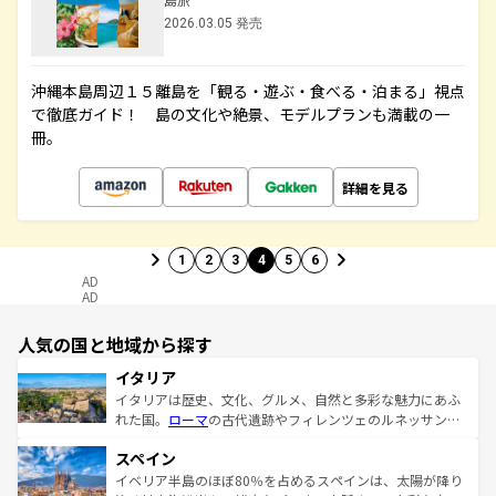
2026.03.05 発売
沖縄本島周辺１５離島を「観る・遊ぶ・食べる・泊まる」視点
で徹底ガイド！ 島の文化や絶景、モデルプランも満載の一
冊。
詳細を見る
1
2
3
4
5
6
AD
AD
人気の国と地域から探す
イタリア
イタリアは歴史、文化、グルメ、自然と多彩な魅力にあふ
れた国。
ローマ
の古代遺跡やフィレンツェのルネッサンス
美術、ヴェネツィアの運河など、歴史あるスポットはもち
スペイン
ろん、トスカーナの美しい田園風景やアマルフィ海岸の絶
景など、自然景観も見逃せない。観光の合間には、本場の
イベリア半島のほぼ80％を占めるスペインは、太陽が降り