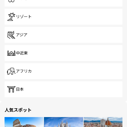
リゾート
アジア
中近東
アフリカ
日本
人気スポット