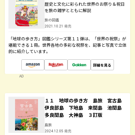
歴史と文化に彩られた世界のお祭り＆祝日
を旅の雑学とともに解説
旅の図鑑
2021.10.21 発売
「地球の歩き方」図鑑シリーズ第１１弾は、「世界の祝祭」が
堪能できる１冊。世界各地の多彩な祝祭を、記事と写真で立体
的に紹介しています。
詳細を見る
AD
１１ 地球の歩き方 島旅 宮古島
伊良部島 下地島 来間島 池間島
多良間島 大神島 ３訂版
島旅
2024.12.05 発売