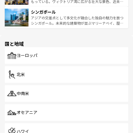
が旅行者を迎えてくれるので、きっと忘れられない旅にな
いビーチでリゾート気分を楽しむことができる。タイ料理
もっている。ヴィクトリア湾に広がる壮大な景色、近未来
るはずだ。 なお、新着のベトナム情報は
コンテンツ一覧
を
は世界的に有名で、屋台から高級レストランまで味覚を刺
的なアートスポット、そして歴史と現代が融合した町並
参照してほしい。
シンガポール
激する。気候は一年中温暖で、どの季節にも異なる楽しみ
み、どこを訪れても感動するはず。観光スポットが密集し
が待っている。親しみやすいタイの人々、仏教を中心とし
ており、効率よく見どころを回れるのも魅力。息をのむよ
アジアの交差点として多文化が融合した独自の魅力を放つ
た文化、そして多様な観光資源が、訪れる旅人を魅了し続
うな絶景から文化的な体験まで、香港を存分に楽しみ尽く
シンガポール。未来的な建築物が並ぶマリーナベイ、歴史
ける。 なお、新着のタイ情報は
コンテンツ一覧
を参照して
そう。 なお、新着の香港情報は
コンテンツ一覧
を参照して
と伝統を感じられるエスニックタウン、多数の緑豊かな公
ほしい。
ほしい。
園や自然保護区など、自然が調和した近代的な景観と文化
の多様性あふれるカラフルな町は、どこを歩いても新しい
国と地域
発見がある。さらに、治安のよさや充実した公共交通機関
も、旅行者にとっては魅力的なポイント。グルメも豊富
で、ホーカーズは地元の風情を楽しめる外せないスポット
ヨーロッパ
だ。訪れる人を飽きさせないシンガポールで、多様な魅力
を体感しよう。 なお、新着のシンガポール情報は
コンテン
ツ一覧
を参照してほしい。
北米
中南米
オセアニア
ハワイ