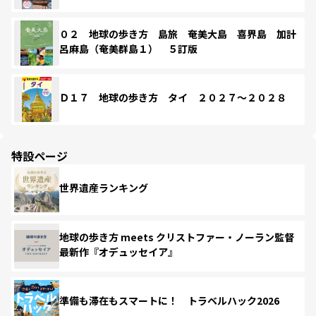
０２ 地球の歩き方 島旅 奄美大島 喜界島 加計
呂麻島（奄美群島１） ５訂版
Ｄ１７ 地球の歩き方 タイ ２０２７～２０２８
特設ページ
世界遺産ランキング
地球の歩き方 meets クリストファー・ノーラン監督
最新作『オデュッセイア』
準備も滞在もスマートに！ トラベルハック2026