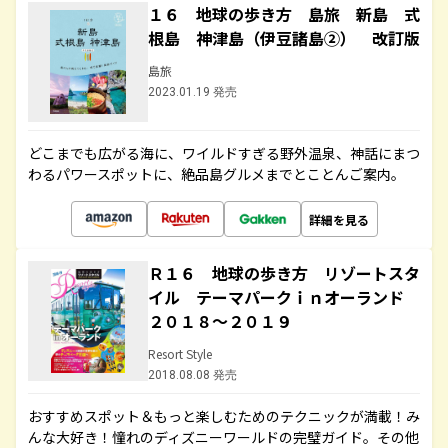
１６ 地球の歩き方 島旅 新島 式
根島 神津島（伊豆諸島②） 改訂版
島旅
2023.01.19 発売
どこまでも広がる海に、ワイルドすぎる野外温泉、神話にまつ
わるパワースポットに、絶品島グルメまでとことんご案内。
詳細を見る
Ｒ１６ 地球の歩き方 リゾートスタ
イル テーマパークｉｎオーランド
２０１８～２０１９
Resort Style
2018.08.08 発売
おすすめスポット＆もっと楽しむためのテクニックが満載！み
んな大好き！憧れのディズニーワールドの完璧ガイド。その他