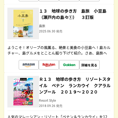
１３ 地球の歩き方 島旅 小豆島
（瀬戸内の島々①） ３訂版
島旅
2025.06.30 発売
ようこそ！オリーブの風薫る、絶景と美食の小豆島へ！島カル
チャー、島グルメをとことん掘り下げて紹介。さあ、島旅へ
詳細を見る
Ｒ１３ 地球の歩き方 リゾートスタ
イル ペナン ランカウイ クアラル
ンプール ２０１９～２０２０
Resort Style
2018.09.26 発売
人気のマレーシアン・リゾート「ペナン＆ランカウイ」を12