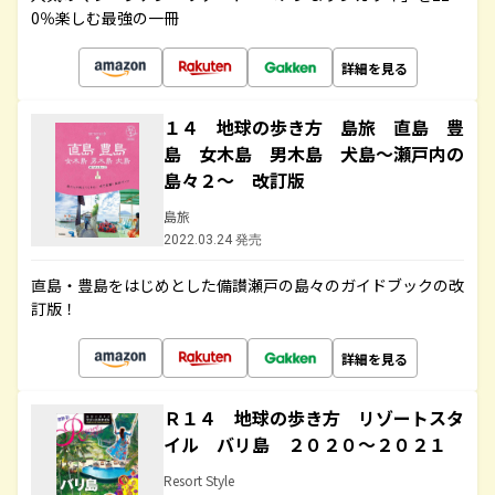
0％楽しむ最強の一冊
詳細を見る
１４ 地球の歩き方 島旅 直島 豊
島 女木島 男木島 犬島～瀬戸内の
島々２～ 改訂版
島旅
2022.03.24 発売
直島・豊島をはじめとした備讃瀬戸の島々のガイドブックの改
訂版！
詳細を見る
Ｒ１４ 地球の歩き方 リゾートスタ
イル バリ島 ２０２０～２０２１
Resort Style