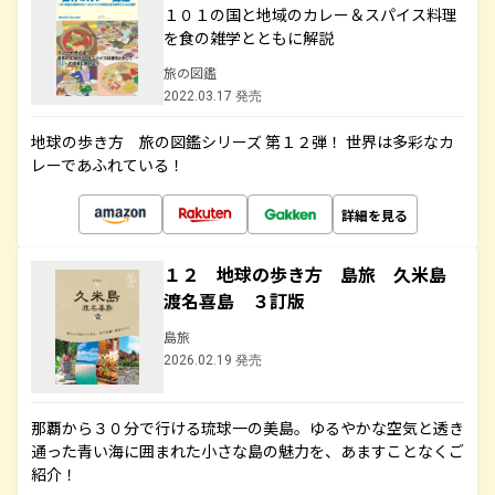
１０１の国と地域のカレー＆スパイス料理
を食の雑学とともに解説
旅の図鑑
2022.03.17 発売
地球の歩き方 旅の図鑑シリーズ 第１２弾！ 世界は多彩なカ
レーであふれている！
詳細を見る
１２ 地球の歩き方 島旅 久米島
渡名喜島 ３訂版
島旅
2026.02.19 発売
那覇から３０分で行ける琉球一の美島。ゆるやかな空気と透き
通った青い海に囲まれた小さな島の魅力を、あますことなくご
紹介！