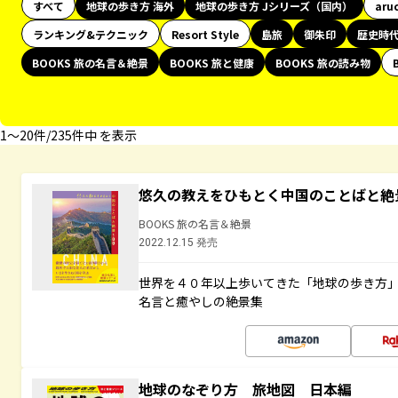
すべて
地球の歩き方 海外
地球の歩き方 Jシリーズ（国内）
aru
ランキング&テクニック
Resort Style
島旅
御朱印
歴史時
BOOKS 旅の名言＆絶景
BOOKS 旅と健康
BOOKS 旅の読み物
1〜20件/235件中 を表示
悠久の教えをひもとく中国のことばと絶
BOOKS 旅の名言＆絶景
2022.12.15 発売
世界を４０年以上歩いてきた「地球の歩き方
名言と癒やしの絶景集
地球のなぞり方 旅地図 日本編