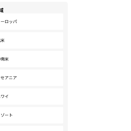
域
ヨーロッパ
北米
中南米
オセアニア
ハワイ
リゾート