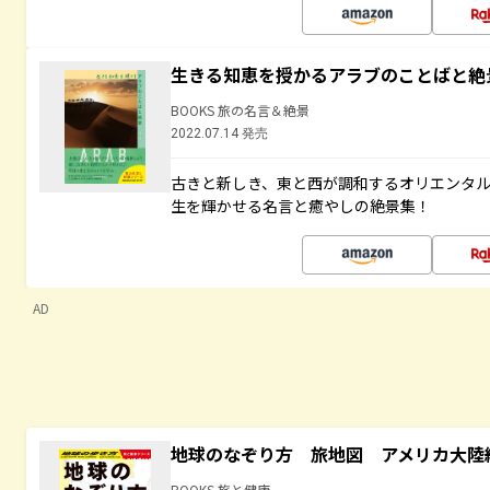
生きる知恵を授かるアラブのことばと絶
BOOKS 旅の名言＆絶景
2022.07.14 発売
古きと新しき、東と西が調和するオリエンタ
生を輝かせる名言と癒やしの絶景集！
AD
地球のなぞり方 旅地図 アメリカ大陸
BOOKS 旅と健康