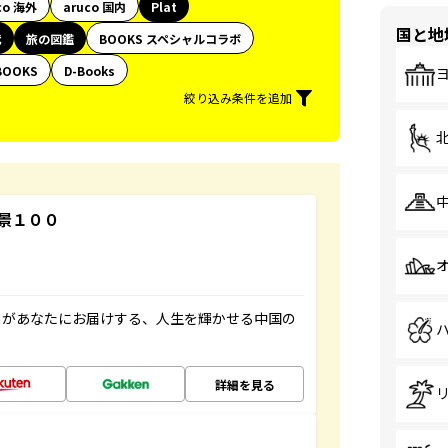
co 海外
aruco 国内
Plat
国と地
代
旅の図鑑
BOOKS スペシャルコラボ
BOOKS
D-Books
絞り込み条件を追加
景１００
」があなたにお届けする、人生を輝かせる中国の
詳細を見る