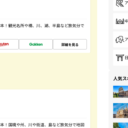
図本！観光名所や橋、川、湖、半島など旅気分で
詳細を見る
人気ス
図本！国境や州、川や街道、島など旅気分で地図