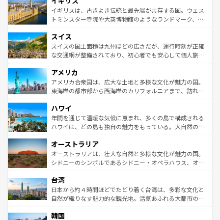
イギリス
いる。シャンパンの発祥地であるランス、プロヴァンスの
顔を持つこの国は、どこを歩いても飽きることがない。ベ
香り高いラベンダー畑など、多彩な楽しみ方が可能だ。さ
ルリンの文化的活気、バイエルン州のアルプスの絶景、そ
イギリスは、古きよき伝統と最先端が共存する国。ウェス
らに、パリ以外の地域にも魅力が溢れており、どの街角に
してライン川沿いのワイン畑といった風景は必見。ビール
トミンスター寺院や大英博物館のようなランドマーク、歴
も豊かな歴史と文化が息づいている。パリ以外の個性あふ
とソーセージを味わいながら地元の人と過ごす楽しい時間
史ある大学都市、美しい丘陵地帯や牧歌的な風景など、エ
れる地方に足を運ぶとそれぞれで全く異なる文化を体験で
スイス
は、お酒好きな人にはぜひ体験してほしい。 なお、新着の
リアごとに異なる魅力がある。また、優雅なアフタヌーン
きるだろう。 なお、新着のフランス情報は
コンテンツ一覧
ドイツ情報は
コンテンツ一覧
を参照してほしい。
ティー、ビール好きにはたまらない英国パブ、サッカー観
スイスの国土面積は九州ほどの広さだが、運行時刻が正確
を参照してほしい。
戦など、本場だからこそできる体験も豊富。イギリスを旅
な交通網が整備されており、初心者でも安心して個人旅行
して楽しみつくそう。 なお、新着のイギリス情報は
コンテ
を楽しめる。日本同様に時刻表どおりの旅が可能だ。中世
アメリカ
ンツ一覧
を参照してほしい。
の建物がそのまま残る町や、スイスならではのユニークな
博物館もあり、アルプス観光だけでなく町歩きも満喫する
アメリカ合衆国は、広大な土地と多様な文化が魅力の国。
ことができる。国民の所得が高いため物価も高いが、旅行
東海岸の都市部から西海岸のカリフォルニアまで、訪れる
者向けの交通パス提供のサービスもあり、うまく活用すれ
場所ごとに異なる風景と体験が待っている。ニューヨーク
ハワイ
ば市内交通費無料で観光を楽しむこともできる。 なお、新
のような巨大都市は、観光、ショッピング、エンターテイ
着のスイス情報は
コンテンツ一覧
を参照してほしい。
ンメントが詰まった刺激的なスポットだ。一方、アメリカ
年間を通じて温暖な気候に恵まれ、多くの島で構成される
西部には大自然が広がり、グランドキャニオンやイエロー
ハワイは、どの島も独自の魅力をもっている。大自然の神
ストーン国立公園といった絶景が堪能できる。さらに、南
秘を感じたいなら、火山が生み出した壮大な景観を誇るハ
オーストラリア
部のニューオーリンズでは、音楽と美食が融合した独特の
ワイ島は見逃せない。また、定番の観光地といえばオアフ
文化が魅力。旅行者はアメリカの各地域で異なる魅力を楽
島だが、静かな自然を求めるならマウイ島やカウアイ島が
オーストラリアは、壮大な自然と多様な文化が魅力の国。
しみながら、その多様性と豊かな歴史を感じることができ
おすすめ。エメラルドグリーンに輝く海をはじめ、豊かな
シドニーのシンボルであるシドニー・オペラハウス、オー
るだろう。車でのロードトリップや列車の旅も、アメリカ
文化や歴史が息づいている。「アロハスピリット」と呼ば
ストラリア東海岸北部に広がる大サンゴ礁地帯グレートバ
ならではの贅沢な旅のスタイルだ。 なお、新着のアメリカ
台湾
れるおもてなしの心で訪れる人々を迎えてくれるハワイの
リアリーフや大陸中央部にそびえるウルル（エアーズロッ
情報は
コンテンツ一覧
を参照してほしい。
人々、おいしいローカルフードやハワイアンミュージッ
ク）、タスマニアの美しい原生林やケアンズの熱帯雨林な
日本から約４時間ほどでたどり着く台湾は、多彩な文化と
ク、伝統的なフラダンスなど、すべてがハワイの魅力を彩
ど、見どころがたくさん。また、カフェやワイン、オージ
自然が織りなす魅力的な観光地。活気あふれる大都市の台
っている。訪れるたびに新しい発見と感動が待っているハ
ービーフなどの食文化も豊かで、美味しいものであふれて
北やノスタルジックな町並みが人気な九份（ジォウフェ
ワイを、存分に味わってほしい。 なお、新着のハワイ情報
韓国
いる。アクティビティも充実しており、サーフィンやダイ
ン）、静ひつな山岳地帯である台湾東部など、都市の喧騒