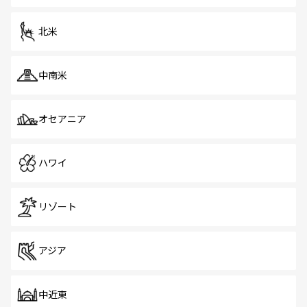
を体感しよう。 なお、新着のシンガポール情報は
コンテン
ツ一覧
を参照してほしい。
北米
中南米
オセアニア
ハワイ
リゾート
アジア
中近東