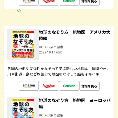
詳細を見る
AD
地球のなぞり方 旅地図 アメリカ大
陸編
BOOKS 旅と健康
2022.10.14 発売
各国の地形や関係性をなぞって学ぶ新しい地図本！国境や州、
川や街道、島など旅気分で地図をなぞって脳もイキイキ！
詳細を見る
地球のなぞり方 旅地図 ヨーロッパ
編
BOOKS 旅と健康