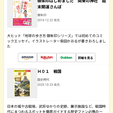
御朱印はじめました 関東の神社 週
末開運さんぽ
御朱印
2016.12.22 発売
大ヒット「地球の歩き方 御朱印シリーズ」では初めてのコミ
ックエッセイ。イラストレーター柴田かおるが書きおろしまし
た
詳細を見る
Ｈ０１ 戦国
歴史時代
2025.10.23 発売
日本の城や古戦場、武将ゆかりの史跡、展示施設など、戦国時
代にまつわるスポットを徹底ガイドする歴史ファン必携の一