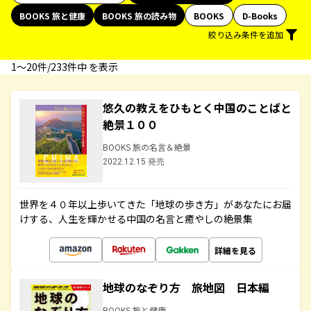
BOOKS 旅と健康
BOOKS 旅の読み物
BOOKS
D-Books
絞り込み条件を追加
1〜20件/233件中 を表示
悠久の教えをひもとく中国のことばと
絶景１００
BOOKS 旅の名言＆絶景
2022.12.15 発売
世界を４０年以上歩いてきた「地球の歩き方」があなたにお届
けする、人生を輝かせる中国の名言と癒やしの絶景集
詳細を見る
地球のなぞり方 旅地図 日本編
BOOKS 旅と健康