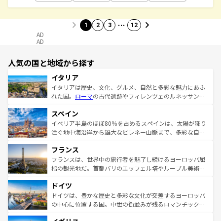
…
1
2
3
12
AD
AD
人気の国と地域から探す
イタリア
イタリアは歴史、文化、グルメ、自然と多彩な魅力にあふ
れた国。
ローマ
の古代遺跡やフィレンツェのルネッサンス
美術、ヴェネツィアの運河など、歴史あるスポットはもち
スペイン
ろん、トスカーナの美しい田園風景やアマルフィ海岸の絶
景など、自然景観も見逃せない。観光の合間には、本場の
イベリア半島のほぼ80％を占めるスペインは、太陽が降り
ピザやパスタなど、絶品のイタリア料理を堪能することも
注ぐ地中海沿岸から雄大なピレネー山脈まで、多彩な自然
できる。朝目覚めてから夜眠るまで、すべての瞬間を楽し
と文化が詰まったヨーロッパ屈指の旅行先だ。多様な地域
フランス
ませてくれるイタリアで、忘れられない旅をしてみよう！
文化が根付くこの国では、情熱的なフラメンコ、熱気あふ
なお、新着のイタリア情報は
コンテンツ一覧
を参照してほ
れる闘牛、そして美味しいタパスが生活の一部となってい
フランスは、世界中の旅行者を魅了し続けるヨーロッパ屈
しい。
る。首都マドリードの洗練された雰囲気や、バルセロナの
指の観光地だ。首都パリのエッフェル塔やルーブル美術館
アートに溢れた街角から、地方では古代ローマ遺跡や中世
といった象徴的なスポットから、田舎町の古風な美しさま
ドイツ
の城塞都市、穏やかなビーチリゾートまで多彩な表情を見
で、幅広い魅力が詰まっている。華麗な宮殿、歴史的な大
せる。地方によって風土や気候が異なるスペインはその個
聖堂、美しいビーチ、そして豊かな自然が、訪れる者を心
ドイツは、豊かな歴史と多彩な文化が交差するヨーロッパ
性で訪れる人を魅了する。 なお、新着のスペイン情報は
コ
から魅了する。また、フランスは美食の国としても知ら
の中心に位置する国。中世の街並みが残るロマンチック街
ンテンツ一覧
を参照してほしい。
れ、フランス料理はユネスコ無形文化遺産にも登録されて
道から、未来を先取りするようなモダンな都市まで多様な