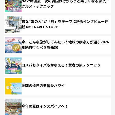
Next韓国旅 次の韓国旅行がもっと楽しくなる 旅先・
グルメ・テクニック
旬な“あの人”が「旅」をテーマに語るインタビュー連
載 MY TRAVEL STORY
今、こんな旅がしてみたい！地球の歩き方が選ぶ2026
年絶対行くべき旅先30
コスパもタイパもかなえる！賢者の旅テクニック
地球の歩き方♥偏愛ハワイ
今年の夏はインスパイアへ！