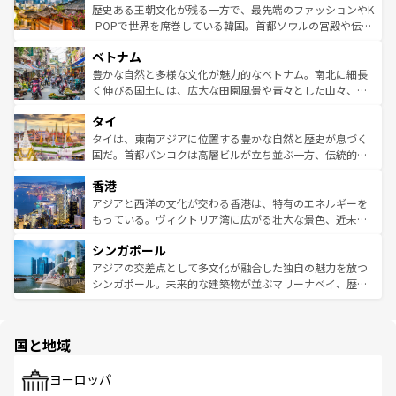
は
コンテンツ一覧
を参照してほしい。
ビング、ハイキングなど、アウトドア好きにはたまらな
と山間の静けさが共存しており、訪れる人に新しい発見と
歴史ある王朝文化が残る一方で、最先端のファッションやK
い。オーストラリアの多彩な魅力を存分に味わいつくそ
驚きをもたらしてくれる。また、奥深い台湾の食文化も魅
-POPで世界を席巻している韓国。首都ソウルの宮殿や伝統
う。 なお、新着のオーストラリア情報は
コンテンツ一覧
を
力で、夜市などの屋台グルメから高級料理、ヘルシーで美
家屋が並ぶエリアでは韓国の歴史と文化に浸ることがで
参照してほしい。
ベトナム
容にもいいと評判のスイーツなど、バラエティ豊かな料理
き、地方に足を延ばせば四季折々の自然美を楽しむことが
が味わえる。 なお、新着の台湾情報は
コンテンツ一覧
を参
できる。そして、キムチや焼肉、絶品のストリートフード
豊かな自然と多様な文化が魅力的なベトナム。南北に細長
照してほしい。
まで、さまざまな韓国料理が待っている。夜には、韓国な
く伸びる国土には、広大な田園風景や青々とした山々、世
らではのナイトライフも堪能できる。あたたかいホスピタ
界遺産に登録された壮大な自然景観が点在し、都市部では
タイ
リティに包まれながら、韓国の多彩な魅力を心ゆくまで味
急速な発展と共に伝統が息づく。ハノイの古い町並みやホ
わってみてほしい。 なお、新着の韓国情報は
コンテンツ一
ーチミン市のフランス統治時代の建物も、独特の雰囲気を
タイは、東南アジアに位置する豊かな自然と歴史が息づく
覧
を参照してほしい。
醸し出している。また、バラエティの豊かさとおいしさで
国だ。首都バンコクは高層ビルが立ち並ぶ一方、伝統的な
世界中の食通を魅了してやまないベトナム料理も魅力のひ
寺院や市場がいたるところに点在し、古きよき文化と現代
香港
とつ。フォーやバインミー、ベトナムコーヒーなどは、ぜ
の活気が交差している。北部ではチェンマイなどの山岳地
ひ現地で味わいたい。どの地域を訪れてもあたたかい人々
帯で自然と触れ合い、南部ではプーケットやクラビの美し
アジアと西洋の文化が交わる香港は、特有のエネルギーを
が旅行者を迎えてくれるので、きっと忘れられない旅にな
いビーチでリゾート気分を楽しむことができる。タイ料理
もっている。ヴィクトリア湾に広がる壮大な景色、近未来
るはずだ。 なお、新着のベトナム情報は
コンテンツ一覧
を
は世界的に有名で、屋台から高級レストランまで味覚を刺
的なアートスポット、そして歴史と現代が融合した町並
参照してほしい。
シンガポール
激する。気候は一年中温暖で、どの季節にも異なる楽しみ
み、どこを訪れても感動するはず。観光スポットが密集し
が待っている。親しみやすいタイの人々、仏教を中心とし
ており、効率よく見どころを回れるのも魅力。息をのむよ
アジアの交差点として多文化が融合した独自の魅力を放つ
た文化、そして多様な観光資源が、訪れる旅人を魅了し続
うな絶景から文化的な体験まで、香港を存分に楽しみ尽く
シンガポール。未来的な建築物が並ぶマリーナベイ、歴史
ける。 なお、新着のタイ情報は
コンテンツ一覧
を参照して
そう。 なお、新着の香港情報は
コンテンツ一覧
を参照して
と伝統を感じられるエスニックタウン、多数の緑豊かな公
ほしい。
ほしい。
園や自然保護区など、自然が調和した近代的な景観と文化
の多様性あふれるカラフルな町は、どこを歩いても新しい
国と地域
発見がある。さらに、治安のよさや充実した公共交通機関
も、旅行者にとっては魅力的なポイント。グルメも豊富
で、ホーカーズは地元の風情を楽しめる外せないスポット
ヨーロッパ
だ。訪れる人を飽きさせないシンガポールで、多様な魅力