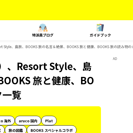
特派員ブログ
ガイドブック
t Style、島旅、BOOKS 旅の名言＆絶景、BOOKS 旅と健康、BOOKS 旅の読み
AD
esort Style、島
BOOKS 旅と健康、BO
ク一覧
co 海外
aruco 国内
Plat
代
旅の図鑑
BOOKS スペシャルコラボ