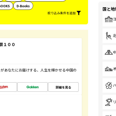
BOOKS
D-Books
国と地
絞り込み条件を追加
景１００
」があなたにお届けする、人生を輝かせる中国の
詳細を見る