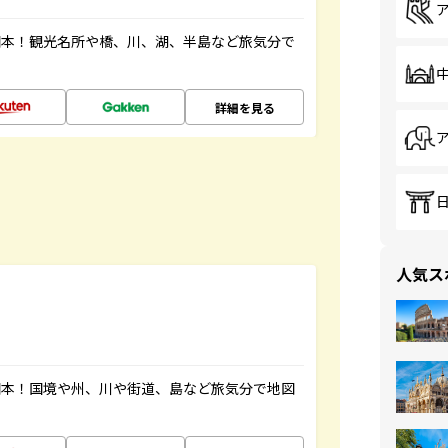
図本！観光名所や橋、川、湖、半島など旅気分で
詳細を見る
人気ス
図本！国境や州、川や街道、島など旅気分で地図