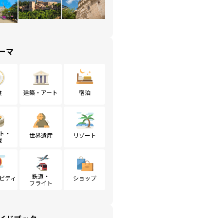
ーマ
食
建築・アート
宿泊
ト・
世界遺産
リゾート
戦
鉄道・
ビティ
ショップ
フライト