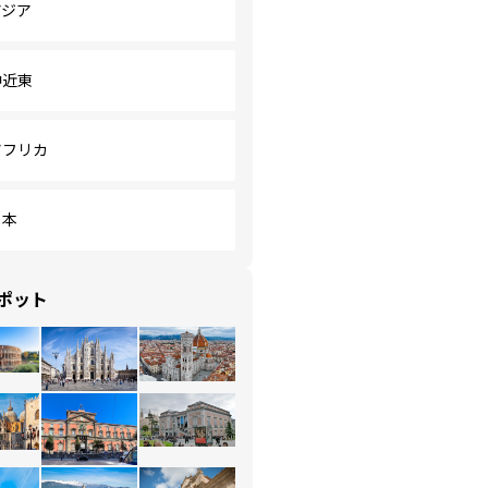
アジア
中近東
アフリカ
日本
ポット