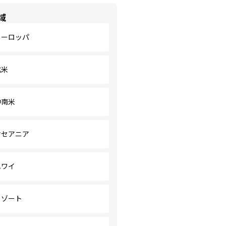
域
ヨーロッパ
北米
中南米
オセアニア
ハワイ
リゾート