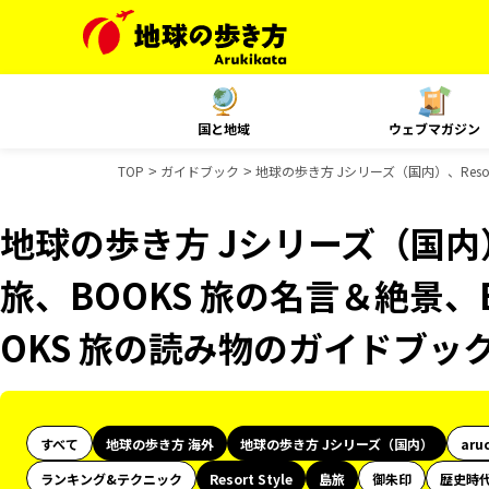
国と地域
ウェブマガジン
TOP
ガイドブック
地球の歩き方 Jシリーズ（国内）、Resor
地球の歩き方 Jシリーズ（国内）、R
旅、BOOKS 旅の名言＆絶景、
OKS 旅の読み物のガイドブッ
すべて
地球の歩き方 海外
地球の歩き方 Jシリーズ（国内）
aru
ランキング&テクニック
Resort Style
島旅
御朱印
歴史時