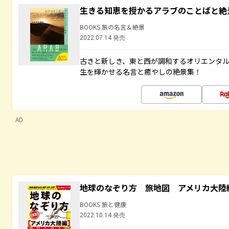
生きる知恵を授かるアラブのことばと絶
BOOKS 旅の名言＆絶景
2022.07.14 発売
古きと新しき、東と西が調和するオリエンタ
生を輝かせる名言と癒やしの絶景集！
AD
地球のなぞり方 旅地図 アメリカ大陸
BOOKS 旅と健康
2022.10.14 発売