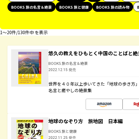
BOOKS 旅の名言＆絶景
BOOKS 旅と健康
BOOKS 旅の読み物
1〜20件/130件中 を表示
悠久の教えをひもとく中国のことばと絶
BOOKS 旅の名言＆絶景
2022.12.15 発売
世界を４０年以上歩いてきた「地球の歩き方
名言と癒やしの絶景集
地球のなぞり方 旅地図 日本編
BOOKS 旅と健康
2022.11.25 発売