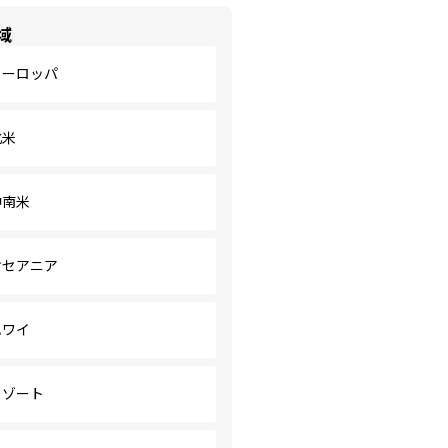
域
ヨーロッパ
北米
中南米
オセアニア
ハワイ
リゾート