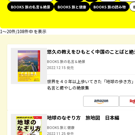
BOOKS 旅の名言＆絶景
BOOKS 旅と健康
BOOKS 旅の読み物
1〜20件/108件中 を表示
悠久の教えをひもとく中国のことばと絶
BOOKS 旅の名言＆絶景
2022.12.15 発売
世界を４０年以上歩いてきた「地球の歩き方
名言と癒やしの絶景集
地球のなぞり方 旅地図 日本編
BOOKS 旅と健康
2022.11.25 発売