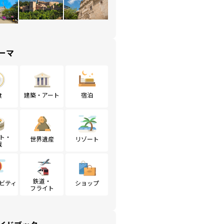
ーマ
食
建築・アート
宿泊
ト・
世界遺産
リゾート
戦
鉄道・
ビティ
ショップ
フライト