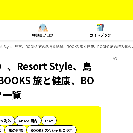
特派員ブログ
ガイドブック
t Style、島旅、BOOKS 旅の名言＆絶景、BOOKS 旅と健康、BOOKS 旅の読み
AD
esort Style、島
BOOKS 旅と健康、BO
ク一覧
co 海外
aruco 国内
Plat
代
旅の図鑑
BOOKS スペシャルコラボ