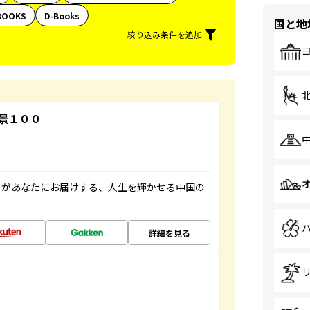
BOOKS
D-Books
国と地
絞り込み条件を追加
景１００
」があなたにお届けする、人生を輝かせる中国の
詳細を見る