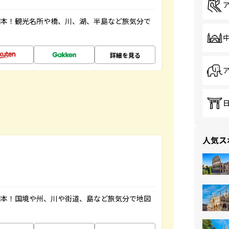
図本！観光名所や橋、川、湖、半島など旅気分で
詳細を見る
人気ス
図本！国境や州、川や街道、島など旅気分で地図