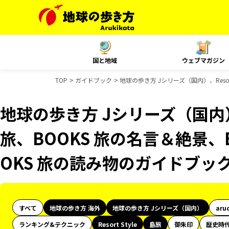
国と地域
ウェブマガジン
TOP
ガイドブック
地球の歩き方 Jシリーズ（国内）、Resor
地球の歩き方 Jシリーズ（国内）、R
旅、BOOKS 旅の名言＆絶景、
OKS 旅の読み物のガイドブッ
すべて
地球の歩き方 海外
地球の歩き方 Jシリーズ（国内）
aru
ランキング&テクニック
Resort Style
島旅
御朱印
歴史時