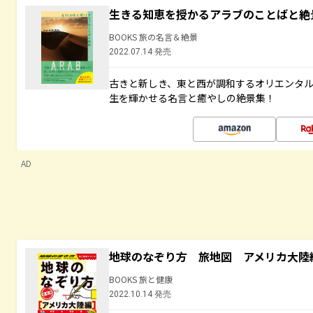
生きる知恵を授かるアラブのことばと絶
BOOKS 旅の名言＆絶景
2022.07.14 発売
古きと新しき、東と西が調和するオリエンタ
生を輝かせる名言と癒やしの絶景集！
AD
地球のなぞり方 旅地図 アメリカ大陸
BOOKS 旅と健康
2022.10.14 発売