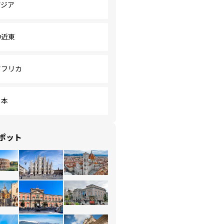
アジア
中近東
アフリカ
日本
ポット