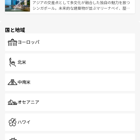
が待っている。親しみやすいタイの人々、仏教を中心とし
ており、効率よく見どころを回れるのも魅力。息をのむよ
アジアの交差点として多文化が融合した独自の魅力を放つ
た文化、そして多様な観光資源が、訪れる旅人を魅了し続
うな絶景から文化的な体験まで、香港を存分に楽しみ尽く
シンガポール。未来的な建築物が並ぶマリーナベイ、歴史
ける。 なお、新着のタイ情報は
コンテンツ一覧
を参照して
そう。 なお、新着の香港情報は
コンテンツ一覧
を参照して
と伝統を感じられるエスニックタウン、多数の緑豊かな公
ほしい。
ほしい。
園や自然保護区など、自然が調和した近代的な景観と文化
の多様性あふれるカラフルな町は、どこを歩いても新しい
国と地域
発見がある。さらに、治安のよさや充実した公共交通機関
も、旅行者にとっては魅力的なポイント。グルメも豊富
で、ホーカーズは地元の風情を楽しめる外せないスポット
ヨーロッパ
だ。訪れる人を飽きさせないシンガポールで、多様な魅力
を体感しよう。 なお、新着のシンガポール情報は
コンテン
ツ一覧
を参照してほしい。
北米
中南米
オセアニア
ハワイ