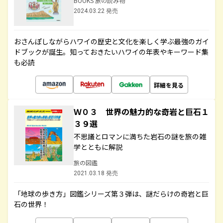
BOOKS 旅の読み物
2024.03.22 発売
おさんぽしながらハワイの歴史と文化を楽しく学ぶ最強のガイ
ドブックが誕生。知っておきたいハワイの年表やキーワード集
も必読
詳細を見る
Ｗ０３ 世界の魅力的な奇岩と巨石１
３９選
不思議とロマンに満ちた岩石の謎を旅の雑
学とともに解説
旅の図鑑
2021.03.18 発売
「地球の歩き方」図鑑シリーズ第３弾は、謎だらけの奇岩と巨
石の世界！