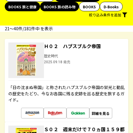
BOOKS 旅と健康
BOOKS 旅の読み物
BOOKS
D-Books
絞り込み条件を追加
21〜40件/181件中 を表示
Ｈ０２ ハプスブルク帝国
歴史時代
2025.09.18 発売
「日の沈まぬ帝国」と称されたハプスブルク帝国の栄光と動乱
の歴史をたどり、今なお各国に残る史跡を巡る歴史を旅するガ
イド。
詳細を見る
Ｓ０２ 週末だけで７０ヵ国１５９都