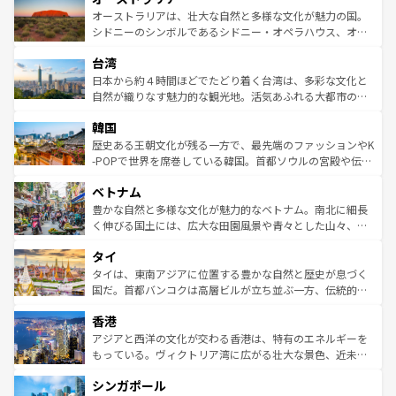
文化が魅力。旅行者はアメリカの各地域で異なる魅力を楽
島だが、静かな自然を求めるならマウイ島やカウアイ島が
オーストラリアは、壮大な自然と多様な文化が魅力の国。
しみながら、その多様性と豊かな歴史を感じることができ
おすすめ。エメラルドグリーンに輝く海をはじめ、豊かな
シドニーのシンボルであるシドニー・オペラハウス、オー
るだろう。車でのロードトリップや列車の旅も、アメリカ
文化や歴史が息づいている。「アロハスピリット」と呼ば
ストラリア東海岸北部に広がる大サンゴ礁地帯グレートバ
ならではの贅沢な旅のスタイルだ。 なお、新着のアメリカ
台湾
れるおもてなしの心で訪れる人々を迎えてくれるハワイの
リアリーフや大陸中央部にそびえるウルル（エアーズロッ
情報は
コンテンツ一覧
を参照してほしい。
人々、おいしいローカルフードやハワイアンミュージッ
ク）、タスマニアの美しい原生林やケアンズの熱帯雨林な
日本から約４時間ほどでたどり着く台湾は、多彩な文化と
ク、伝統的なフラダンスなど、すべてがハワイの魅力を彩
ど、見どころがたくさん。また、カフェやワイン、オージ
自然が織りなす魅力的な観光地。活気あふれる大都市の台
っている。訪れるたびに新しい発見と感動が待っているハ
ービーフなどの食文化も豊かで、美味しいものであふれて
北やノスタルジックな町並みが人気な九份（ジォウフェ
ワイを、存分に味わってほしい。 なお、新着のハワイ情報
韓国
いる。アクティビティも充実しており、サーフィンやダイ
ン）、静ひつな山岳地帯である台湾東部など、都市の喧騒
は
コンテンツ一覧
を参照してほしい。
ビング、ハイキングなど、アウトドア好きにはたまらな
と山間の静けさが共存しており、訪れる人に新しい発見と
歴史ある王朝文化が残る一方で、最先端のファッションやK
い。オーストラリアの多彩な魅力を存分に味わいつくそ
驚きをもたらしてくれる。また、奥深い台湾の食文化も魅
-POPで世界を席巻している韓国。首都ソウルの宮殿や伝統
う。 なお、新着のオーストラリア情報は
コンテンツ一覧
を
力で、夜市などの屋台グルメから高級料理、ヘルシーで美
家屋が並ぶエリアでは韓国の歴史と文化に浸ることがで
参照してほしい。
ベトナム
容にもいいと評判のスイーツなど、バラエティ豊かな料理
き、地方に足を延ばせば四季折々の自然美を楽しむことが
が味わえる。 なお、新着の台湾情報は
コンテンツ一覧
を参
できる。そして、キムチや焼肉、絶品のストリートフード
豊かな自然と多様な文化が魅力的なベトナム。南北に細長
照してほしい。
まで、さまざまな韓国料理が待っている。夜には、韓国な
く伸びる国土には、広大な田園風景や青々とした山々、世
らではのナイトライフも堪能できる。あたたかいホスピタ
界遺産に登録された壮大な自然景観が点在し、都市部では
タイ
リティに包まれながら、韓国の多彩な魅力を心ゆくまで味
急速な発展と共に伝統が息づく。ハノイの古い町並みやホ
わってみてほしい。 なお、新着の韓国情報は
コンテンツ一
ーチミン市のフランス統治時代の建物も、独特の雰囲気を
タイは、東南アジアに位置する豊かな自然と歴史が息づく
覧
を参照してほしい。
醸し出している。また、バラエティの豊かさとおいしさで
国だ。首都バンコクは高層ビルが立ち並ぶ一方、伝統的な
世界中の食通を魅了してやまないベトナム料理も魅力のひ
寺院や市場がいたるところに点在し、古きよき文化と現代
香港
とつ。フォーやバインミー、ベトナムコーヒーなどは、ぜ
の活気が交差している。北部ではチェンマイなどの山岳地
ひ現地で味わいたい。どの地域を訪れてもあたたかい人々
帯で自然と触れ合い、南部ではプーケットやクラビの美し
アジアと西洋の文化が交わる香港は、特有のエネルギーを
が旅行者を迎えてくれるので、きっと忘れられない旅にな
いビーチでリゾート気分を楽しむことができる。タイ料理
もっている。ヴィクトリア湾に広がる壮大な景色、近未来
るはずだ。 なお、新着のベトナム情報は
コンテンツ一覧
を
は世界的に有名で、屋台から高級レストランまで味覚を刺
的なアートスポット、そして歴史と現代が融合した町並
参照してほしい。
シンガポール
激する。気候は一年中温暖で、どの季節にも異なる楽しみ
み、どこを訪れても感動するはず。観光スポットが密集し