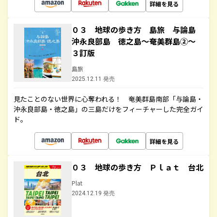
詳細を見る
０３ 地球の歩き方 島旅 与論島
沖永良部島 徳之島～奄美群島②～
３訂版
島旅
2025.12.11 発売
見たことのない世界に心奪われる！ 奄美群島南部「与論島・
沖永良部島・徳之島」の三島だけをフィーチャーした完全ガイ
ド。
詳細を見る
０３ 地球の歩き方 Ｐｌａｔ 台北
Plat
2024.12.19 発売