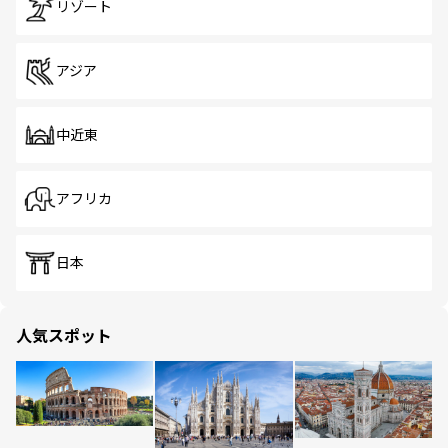
リゾート
アジア
中近東
アフリカ
日本
人気スポット