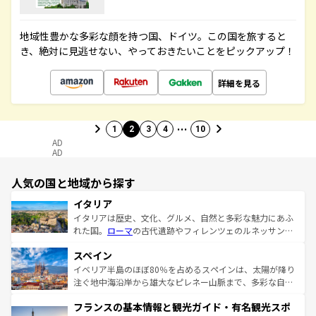
地域性豊かな多彩な顔を持つ国、ドイツ。この国を旅すると
き、絶対に見逃せない、やっておきたいことをピックアップ！
詳細を見る
…
1
2
3
4
10
AD
AD
人気の国と地域から探す
イタリア
イタリアは歴史、文化、グルメ、自然と多彩な魅力にあふ
れた国。
ローマ
の古代遺跡やフィレンツェのルネッサンス
美術、ヴェネツィアの運河など、歴史あるスポットはもち
スペイン
ろん、トスカーナの美しい田園風景やアマルフィ海岸の絶
景など、自然景観も見逃せない。観光の合間には、本場の
イベリア半島のほぼ80％を占めるスペインは、太陽が降り
ピザやパスタなど、絶品のイタリア料理を堪能することも
注ぐ地中海沿岸から雄大なピレネー山脈まで、多彩な自然
できる。朝目覚めてから夜眠るまで、すべての瞬間を楽し
と文化が詰まったヨーロッパ屈指の旅行先だ。多様な地域
フランスの基本情報と観光ガイド・有名観光スポ
ませてくれるイタリアで、忘れられない旅をしてみよう！
文化が根付くこの国では、情熱的なフラメンコ、熱気あふ