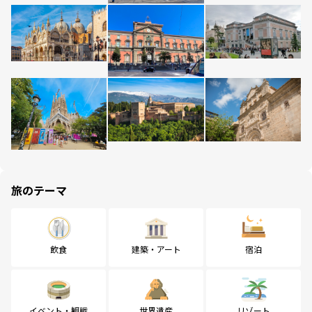
旅のテーマ
飲食
建築・アート
宿泊
イベント・観戦
世界遺産
リゾート