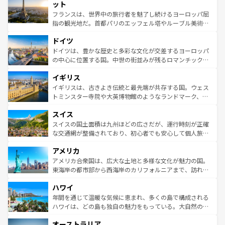
なお、新着のイタリア情報は
コンテンツ一覧
を参照してほ
れる闘牛、そして美味しいタパスが生活の一部となってい
ット
しい。
る。首都マドリードの洗練された雰囲気や、バルセロナの
フランスは、世界中の旅行者を魅了し続けるヨーロッパ屈
アートに溢れた街角から、地方では古代ローマ遺跡や中世
指の観光地だ。首都パリのエッフェル塔やルーブル美術館
の城塞都市、穏やかなビーチリゾートまで多彩な表情を見
といった象徴的なスポットから、田舎町の古風な美しさま
せる。地方によって風土や気候が異なるスペインはその個
ドイツ
で、幅広い魅力が詰まっている。華麗な宮殿、歴史的な大
性で訪れる人を魅了する。 なお、新着のスペイン情報は
コ
聖堂、美しいビーチ、そして豊かな自然が、訪れる者を心
ドイツは、豊かな歴史と多彩な文化が交差するヨーロッパ
ンテンツ一覧
を参照してほしい。
から魅了する。また、フランスは美食の国としても知ら
の中心に位置する国。中世の街並みが残るロマンチック街
れ、フランス料理はユネスコ無形文化遺産にも登録されて
道から、未来を先取りするようなモダンな都市まで多様な
イギリス
いる。シャンパンの発祥地であるランス、プロヴァンスの
顔を持つこの国は、どこを歩いても飽きることがない。ベ
香り高いラベンダー畑など、多彩な楽しみ方が可能だ。さ
ルリンの文化的活気、バイエルン州のアルプスの絶景、そ
イギリスは、古きよき伝統と最先端が共存する国。ウェス
らに、パリ以外の地域にも魅力が溢れており、どの街角に
してライン川沿いのワイン畑といった風景は必見。ビール
トミンスター寺院や大英博物館のようなランドマーク、歴
も豊かな歴史と文化が息づいている。パリ以外の個性あふ
とソーセージを味わいながら地元の人と過ごす楽しい時間
史ある大学都市、美しい丘陵地帯や牧歌的な風景など、エ
れる地方に足を運ぶとそれぞれで全く異なる文化を体験で
スイス
は、お酒好きな人にはぜひ体験してほしい。 なお、新着の
リアごとに異なる魅力がある。また、優雅なアフタヌーン
きるだろう。 なお、新着のフランス情報は
コンテンツ一覧
ドイツ情報は
コンテンツ一覧
を参照してほしい。
ティー、ビール好きにはたまらない英国パブ、サッカー観
スイスの国土面積は九州ほどの広さだが、運行時刻が正確
を参照してほしい。
戦など、本場だからこそできる体験も豊富。イギリスを旅
な交通網が整備されており、初心者でも安心して個人旅行
して楽しみつくそう。 なお、新着のイギリス情報は
コンテ
を楽しめる。日本同様に時刻表どおりの旅が可能だ。中世
アメリカ
ンツ一覧
を参照してほしい。
の建物がそのまま残る町や、スイスならではのユニークな
博物館もあり、アルプス観光だけでなく町歩きも満喫する
アメリカ合衆国は、広大な土地と多様な文化が魅力の国。
ことができる。国民の所得が高いため物価も高いが、旅行
東海岸の都市部から西海岸のカリフォルニアまで、訪れる
者向けの交通パス提供のサービスもあり、うまく活用すれ
場所ごとに異なる風景と体験が待っている。ニューヨーク
ハワイ
ば市内交通費無料で観光を楽しむこともできる。 なお、新
のような巨大都市は、観光、ショッピング、エンターテイ
着のスイス情報は
コンテンツ一覧
を参照してほしい。
ンメントが詰まった刺激的なスポットだ。一方、アメリカ
年間を通じて温暖な気候に恵まれ、多くの島で構成される
西部には大自然が広がり、グランドキャニオンやイエロー
ハワイは、どの島も独自の魅力をもっている。大自然の神
ストーン国立公園といった絶景が堪能できる。さらに、南
秘を感じたいなら、火山が生み出した壮大な景観を誇るハ
オーストラリア
部のニューオーリンズでは、音楽と美食が融合した独特の
ワイ島は見逃せない。また、定番の観光地といえばオアフ