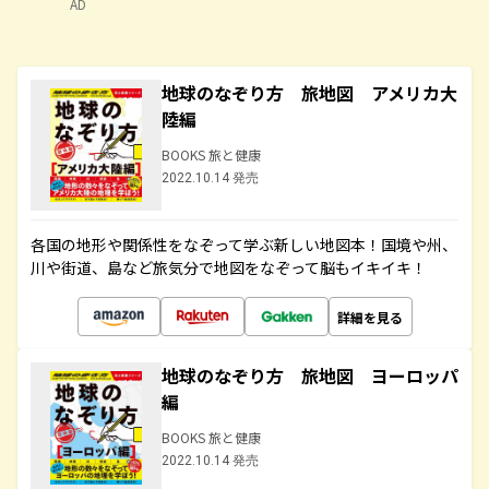
AD
地球のなぞり方 旅地図 アメリカ大
陸編
BOOKS 旅と健康
2022.10.14 発売
各国の地形や関係性をなぞって学ぶ新しい地図本！国境や州、
川や街道、島など旅気分で地図をなぞって脳もイキイキ！
詳細を見る
地球のなぞり方 旅地図 ヨーロッパ
編
BOOKS 旅と健康
2022.10.14 発売