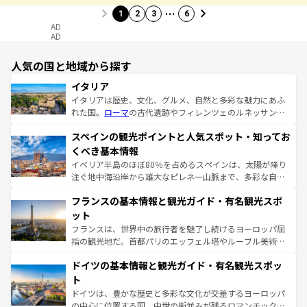
…
1
2
3
6
AD
AD
人気の国と地域から探す
イタリア
イタリアは歴史、文化、グルメ、自然と多彩な魅力にあふ
れた国。
ローマ
の古代遺跡やフィレンツェのルネッサンス
美術、ヴェネツィアの運河など、歴史あるスポットはもち
スペインの観光ポイントと人気スポット・知ってお
ろん、トスカーナの美しい田園風景やアマルフィ海岸の絶
景など、自然景観も見逃せない。観光の合間には、本場の
くべき基本情報
ピザやパスタなど、絶品のイタリア料理を堪能することも
イベリア半島のほぼ80％を占めるスペインは、太陽が降り
できる。朝目覚めてから夜眠るまで、すべての瞬間を楽し
注ぐ地中海沿岸から雄大なピレネー山脈まで、多彩な自然
ませてくれるイタリアで、忘れられない旅をしてみよう！
と文化が詰まったヨーロッパ屈指の旅行先だ。多様な地域
なお、新着のイタリア情報は
コンテンツ一覧
を参照してほ
フランスの基本情報と観光ガイド・有名観光スポ
文化が根付くこの国では、情熱的なフラメンコ、熱気あふ
しい。
れる闘牛、そして美味しいタパスが生活の一部となってい
ット
る。首都マドリードの洗練された雰囲気や、バルセロナの
フランスは、世界中の旅行者を魅了し続けるヨーロッパ屈
アートに溢れた街角から、地方では古代ローマ遺跡や中世
指の観光地だ。首都パリのエッフェル塔やルーブル美術館
の城塞都市、穏やかなビーチリゾートまで多彩な表情を見
といった象徴的なスポットから、田舎町の古風な美しさま
せる。地方によって風土や気候が異なるスペインはその個
ドイツの基本情報と観光ガイド・有名観光スポッ
で、幅広い魅力が詰まっている。華麗な宮殿、歴史的な大
性で訪れる人を魅了する。 なお、新着のスペイン情報は
コ
聖堂、美しいビーチ、そして豊かな自然が、訪れる者を心
ト
ンテンツ一覧
を参照してほしい。
から魅了する。また、フランスは美食の国としても知ら
ドイツは、豊かな歴史と多彩な文化が交差するヨーロッパ
れ、フランス料理はユネスコ無形文化遺産にも登録されて
の中心に位置する国。中世の街並みが残るロマンチック街