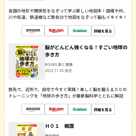
各国の地形や関係性をなぞって学ぶ新しい地図本！国境や州、
川や街道、鉄道線など旅気分で地図をなぞって脳もイキイキ！
詳細を見る
脳がどんどん強くなる！すごい地球の
歩き方
BOOKS 旅と健康
2022.11.25 発売
旅先で、近所で、自宅で今すぐ実践！楽しく脳を鍛える５０の
トレーニングを「地球の歩き方」が最新脳科学とともに解説
詳細を見る
Ｈ０１ 戦国
歴史時代