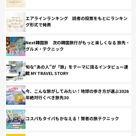
エアラインランキング 読者の投票をもとにランキン
グ形式で発表
Next韓国旅 次の韓国旅行がもっと楽しくなる 旅先・
グルメ・テクニック
旬な“あの人”が「旅」をテーマに語るインタビュー連
載 MY TRAVEL STORY
今、こんな旅がしてみたい！地球の歩き方が選ぶ2026
年絶対行くべき旅先30
コスパもタイパもかなえる！賢者の旅テクニック