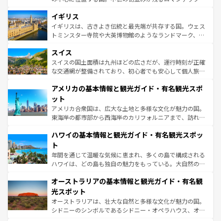
いる。シャンパンの発祥地であるランス、プロヴァンスの
道から、未来を先取りするようなモダンな都市まで多様な
香り高いラベンダー畑など、多彩な楽しみ方が可能だ。さ
イギリス
顔を持つこの国は、どこを歩いても飽きることがない。ベ
らに、パリ以外の地域にも魅力が溢れており、どの街角に
ルリンの文化的活気、バイエルン州のアルプスの絶景、そ
イギリスは、古きよき伝統と最先端が共存する国。ウェス
も豊かな歴史と文化が息づいている。パリ以外の個性あふ
してライン川沿いのワイン畑といった風景は必見。ビール
トミンスター寺院や大英博物館のようなランドマーク、歴
れる地方に足を運ぶとそれぞれで全く異なる文化を体験で
とソーセージを味わいながら地元の人と過ごす楽しい時間
史ある大学都市、美しい丘陵地帯や牧歌的な風景など、エ
きるだろう。 なお、新着のフランス情報は
コンテンツ一覧
スイス
は、お酒好きな人にはぜひ体験してほしい。 なお、新着の
リアごとに異なる魅力がある。また、優雅なアフタヌーン
を参照してほしい。
ドイツ情報は
コンテンツ一覧
を参照してほしい。
ティー、ビール好きにはたまらない英国パブ、サッカー観
スイスの国土面積は九州ほどの広さだが、運行時刻が正確
戦など、本場だからこそできる体験も豊富。イギリスを旅
な交通網が整備されており、初心者でも安心して個人旅行
して楽しみつくそう。 なお、新着のイギリス情報は
コンテ
を楽しめる。日本同様に時刻表どおりの旅が可能だ。中世
アメリカの基本情報と観光ガイド・有名観光スポ
ンツ一覧
を参照してほしい。
の建物がそのまま残る町や、スイスならではのユニークな
博物館もあり、アルプス観光だけでなく町歩きも満喫する
ット
ことができる。国民の所得が高いため物価も高いが、旅行
アメリカ合衆国は、広大な土地と多様な文化が魅力の国。
者向けの交通パス提供のサービスもあり、うまく活用すれ
東海岸の都市部から西海岸のカリフォルニアまで、訪れる
ば市内交通費無料で観光を楽しむこともできる。 なお、新
場所ごとに異なる風景と体験が待っている。ニューヨーク
着のスイス情報は
コンテンツ一覧
を参照してほしい。
ハワイの基本情報と観光ガイド・有名観光スポッ
のような巨大都市は、観光、ショッピング、エンターテイ
ンメントが詰まった刺激的なスポットだ。一方、アメリカ
ト
西部には大自然が広がり、グランドキャニオンやイエロー
年間を通じて温暖な気候に恵まれ、多くの島で構成される
ストーン国立公園といった絶景が堪能できる。さらに、南
ハワイは、どの島も独自の魅力をもっている。大自然の神
部のニューオーリンズでは、音楽と美食が融合した独特の
秘を感じたいなら、火山が生み出した壮大な景観を誇るハ
文化が魅力。旅行者はアメリカの各地域で異なる魅力を楽
オーストラリアの基本情報と観光ガイド・有名観
ワイ島は見逃せない。また、定番の観光地といえばオアフ
しみながら、その多様性と豊かな歴史を感じることができ
島だが、静かな自然を求めるならマウイ島やカウアイ島が
光スポット
るだろう。車でのロードトリップや列車の旅も、アメリカ
おすすめ。エメラルドグリーンに輝く海をはじめ、豊かな
オーストラリアは、壮大な自然と多様な文化が魅力の国。
ならではの贅沢な旅のスタイルだ。 なお、新着のアメリカ
文化や歴史が息づいている。「アロハスピリット」と呼ば
シドニーのシンボルであるシドニー・オペラハウス、オー
情報は
コンテンツ一覧
を参照してほしい。
れるおもてなしの心で訪れる人々を迎えてくれるハワイの
ストラリア東海岸北部に広がる大サンゴ礁地帯グレートバ