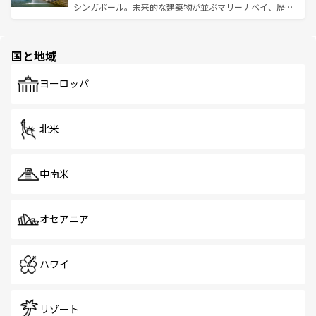
ける。 なお、新着のタイ情報は
コンテンツ一覧
を参照して
そう。 なお、新着の香港情報は
コンテンツ一覧
を参照して
シンガポール。未来的な建築物が並ぶマリーナベイ、歴史
ほしい。
ほしい。
と伝統を感じられるエスニックタウン、多数の緑豊かな公
園や自然保護区など、自然が調和した近代的な景観と文化
の多様性あふれるカラフルな町は、どこを歩いても新しい
国と地域
発見がある。さらに、治安のよさや充実した公共交通機関
も、旅行者にとっては魅力的なポイント。グルメも豊富
で、ホーカーズは地元の風情を楽しめる外せないスポット
ヨーロッパ
だ。訪れる人を飽きさせないシンガポールで、多様な魅力
を体感しよう。 なお、新着のシンガポール情報は
コンテン
ツ一覧
を参照してほしい。
北米
中南米
オセアニア
ハワイ
リゾート