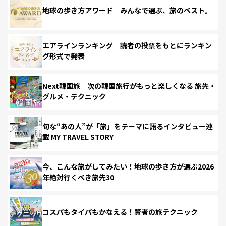
地球の歩き方アワード みんなで選ぶ、旅のベスト。
エアラインランキング 読者の投票をもとにランキン
グ形式で発表
Next韓国旅 次の韓国旅行がもっと楽しくなる 旅先・
グルメ・テクニック
旬な“あの人”が「旅」をテーマに語るインタビュー連
載 MY TRAVEL STORY
今、こんな旅がしてみたい！地球の歩き方が選ぶ2026
年絶対行くべき旅先30
コスパもタイパもかなえる！賢者の旅テクニック