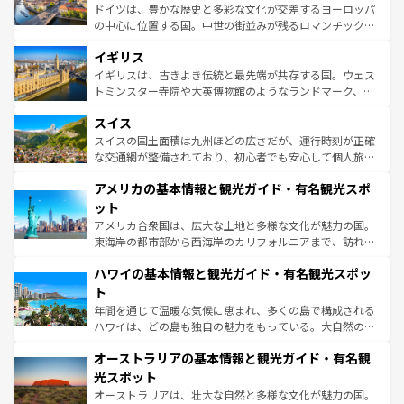
ンテンツ一覧
を参照してほしい。
から魅了する。また、フランスは美食の国としても知ら
ドイツは、豊かな歴史と多彩な文化が交差するヨーロッパ
れ、フランス料理はユネスコ無形文化遺産にも登録されて
の中心に位置する国。中世の街並みが残るロマンチック街
いる。シャンパンの発祥地であるランス、プロヴァンスの
道から、未来を先取りするようなモダンな都市まで多様な
香り高いラベンダー畑など、多彩な楽しみ方が可能だ。さ
イギリス
顔を持つこの国は、どこを歩いても飽きることがない。ベ
らに、パリ以外の地域にも魅力が溢れており、どの街角に
ルリンの文化的活気、バイエルン州のアルプスの絶景、そ
イギリスは、古きよき伝統と最先端が共存する国。ウェス
も豊かな歴史と文化が息づいている。パリ以外の個性あふ
してライン川沿いのワイン畑といった風景は必見。ビール
トミンスター寺院や大英博物館のようなランドマーク、歴
れる地方に足を運ぶとそれぞれで全く異なる文化を体験で
とソーセージを味わいながら地元の人と過ごす楽しい時間
史ある大学都市、美しい丘陵地帯や牧歌的な風景など、エ
きるだろう。 なお、新着のフランス情報は
コンテンツ一覧
スイス
は、お酒好きな人にはぜひ体験してほしい。 なお、新着の
リアごとに異なる魅力がある。また、優雅なアフタヌーン
を参照してほしい。
ドイツ情報は
コンテンツ一覧
を参照してほしい。
ティー、ビール好きにはたまらない英国パブ、サッカー観
スイスの国土面積は九州ほどの広さだが、運行時刻が正確
戦など、本場だからこそできる体験も豊富。イギリスを旅
な交通網が整備されており、初心者でも安心して個人旅行
して楽しみつくそう。 なお、新着のイギリス情報は
コンテ
を楽しめる。日本同様に時刻表どおりの旅が可能だ。中世
アメリカの基本情報と観光ガイド・有名観光スポ
ンツ一覧
を参照してほしい。
の建物がそのまま残る町や、スイスならではのユニークな
博物館もあり、アルプス観光だけでなく町歩きも満喫する
ット
ことができる。国民の所得が高いため物価も高いが、旅行
アメリカ合衆国は、広大な土地と多様な文化が魅力の国。
者向けの交通パス提供のサービスもあり、うまく活用すれ
東海岸の都市部から西海岸のカリフォルニアまで、訪れる
ば市内交通費無料で観光を楽しむこともできる。 なお、新
場所ごとに異なる風景と体験が待っている。ニューヨーク
着のスイス情報は
コンテンツ一覧
を参照してほしい。
ハワイの基本情報と観光ガイド・有名観光スポッ
のような巨大都市は、観光、ショッピング、エンターテイ
ンメントが詰まった刺激的なスポットだ。一方、アメリカ
ト
西部には大自然が広がり、グランドキャニオンやイエロー
年間を通じて温暖な気候に恵まれ、多くの島で構成される
ストーン国立公園といった絶景が堪能できる。さらに、南
ハワイは、どの島も独自の魅力をもっている。大自然の神
部のニューオーリンズでは、音楽と美食が融合した独特の
秘を感じたいなら、火山が生み出した壮大な景観を誇るハ
文化が魅力。旅行者はアメリカの各地域で異なる魅力を楽
オーストラリアの基本情報と観光ガイド・有名観
ワイ島は見逃せない。また、定番の観光地といえばオアフ
しみながら、その多様性と豊かな歴史を感じることができ
島だが、静かな自然を求めるならマウイ島やカウアイ島が
光スポット
るだろう。車でのロードトリップや列車の旅も、アメリカ
おすすめ。エメラルドグリーンに輝く海をはじめ、豊かな
オーストラリアは、壮大な自然と多様な文化が魅力の国。
ならではの贅沢な旅のスタイルだ。 なお、新着のアメリカ