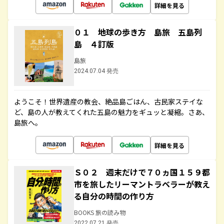
詳細を見る
０１ 地球の歩き方 島旅 五島列
島 ４訂版
島旅
2024.07.04 発売
ようこそ！世界遺産の教会、絶品島ごはん、古民家ステイな
ど、島の人が教えてくれた五島の魅力をギュッと凝縮。さあ、
島旅へ。
詳細を見る
Ｓ０２ 週末だけで７０ヵ国１５９都
市を旅したリーマントラベラーが教え
る自分の時間の作り方
BOOKS 旅の読み物
2022.07.21 発売