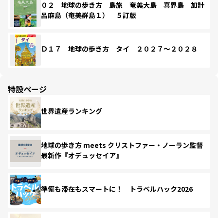
０２ 地球の歩き方 島旅 奄美大島 喜界島 加計
呂麻島（奄美群島１） ５訂版
Ｄ１７ 地球の歩き方 タイ ２０２７～２０２８
特設ページ
世界遺産ランキング
地球の歩き方 meets クリストファー・ノーラン監督
最新作『オデュッセイア』
準備も滞在もスマートに！ トラベルハック2026