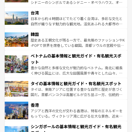
文化や歴史が息づいている。「アロハスピリット」と呼ば
シドニーのシンボルであるシドニー・オペラハウス、オー
情報は
コンテンツ一覧
を参照してほしい。
れるおもてなしの心で訪れる人々を迎えてくれるハワイの
ストラリア東海岸北部に広がる大サンゴ礁地帯グレートバ
人々、おいしいローカルフードやハワイアンミュージッ
台湾
リアリーフや大陸中央部にそびえるウルル（エアーズロッ
ク、伝統的なフラダンスなど、すべてがハワイの魅力を彩
ク）、タスマニアの美しい原生林やケアンズの熱帯雨林な
日本から約４時間ほどでたどり着く台湾は、多彩な文化と
っている。訪れるたびに新しい発見と感動が待っているハ
ど、見どころがたくさん。また、カフェやワイン、オージ
自然が織りなす魅力的な観光地。活気あふれる大都市の台
ワイを、存分に味わってほしい。 なお、新着のハワイ情報
ービーフなどの食文化も豊かで、美味しいものであふれて
北やノスタルジックな町並みが人気な九份（ジォウフェ
は
コンテンツ一覧
を参照してほしい。
韓国
いる。アクティビティも充実しており、サーフィンやダイ
ン）、静ひつな山岳地帯である台湾東部など、都市の喧騒
ビング、ハイキングなど、アウトドア好きにはたまらな
と山間の静けさが共存しており、訪れる人に新しい発見と
歴史ある王朝文化が残る一方で、最先端のファッションやK
い。オーストラリアの多彩な魅力を存分に味わいつくそ
驚きをもたらしてくれる。また、奥深い台湾の食文化も魅
-POPで世界を席巻している韓国。首都ソウルの宮殿や伝統
う。 なお、新着のオーストラリア情報は
コンテンツ一覧
を
力で、夜市などの屋台グルメから高級料理、ヘルシーで美
家屋が並ぶエリアでは韓国の歴史と文化に浸ることがで
参照してほしい。
ベトナムの基本情報と観光ガイド・有名観光スポ
容にもいいと評判のスイーツなど、バラエティ豊かな料理
き、地方に足を延ばせば四季折々の自然美を楽しむことが
が味わえる。 なお、新着の台湾情報は
コンテンツ一覧
を参
できる。そして、キムチや焼肉、絶品のストリートフード
ット
照してほしい。
まで、さまざまな韓国料理が待っている。夜には、韓国な
豊かな自然と多様な文化が魅力的なベトナム。南北に細長
らではのナイトライフも堪能できる。あたたかいホスピタ
く伸びる国土には、広大な田園風景や青々とした山々、世
リティに包まれながら、韓国の多彩な魅力を心ゆくまで味
界遺産に登録された壮大な自然景観が点在し、都市部では
わってみてほしい。 なお、新着の韓国情報は
コンテンツ一
タイの基本情報と観光ガイド・有名観光スポット
急速な発展と共に伝統が息づく。ハノイの古い町並みやホ
覧
を参照してほしい。
ーチミン市のフランス統治時代の建物も、独特の雰囲気を
タイは、東南アジアに位置する豊かな自然と歴史が息づく
醸し出している。また、バラエティの豊かさとおいしさで
国だ。首都バンコクは高層ビルが立ち並ぶ一方、伝統的な
世界中の食通を魅了してやまないベトナム料理も魅力のひ
寺院や市場がいたるところに点在し、古きよき文化と現代
香港
とつ。フォーやバインミー、ベトナムコーヒーなどは、ぜ
の活気が交差している。北部ではチェンマイなどの山岳地
ひ現地で味わいたい。どの地域を訪れてもあたたかい人々
帯で自然と触れ合い、南部ではプーケットやクラビの美し
アジアと西洋の文化が交わる香港は、特有のエネルギーを
が旅行者を迎えてくれるので、きっと忘れられない旅にな
いビーチでリゾート気分を楽しむことができる。タイ料理
もっている。ヴィクトリア湾に広がる壮大な景色、近未来
るはずだ。 なお、新着のベトナム情報は
コンテンツ一覧
を
は世界的に有名で、屋台から高級レストランまで味覚を刺
的なアートスポット、そして歴史と現代が融合した町並
参照してほしい。
シンガポールの基本情報と観光ガイド・有名観光
激する。気候は一年中温暖で、どの季節にも異なる楽しみ
み、どこを訪れても感動するはず。観光スポットが密集し
が待っている。親しみやすいタイの人々、仏教を中心とし
ており、効率よく見どころを回れるのも魅力。息をのむよ