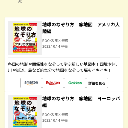
AD
地球のなぞり方 旅地図 アメリカ大
陸編
BOOKS 旅と健康
2022.10.14 発売
各国の地形や関係性をなぞって学ぶ新しい地図本！国境や州、
川や街道、島など旅気分で地図をなぞって脳もイキイキ！
詳細を見る
地球のなぞり方 旅地図 ヨーロッパ
編
BOOKS 旅と健康
2022.10.14 発売