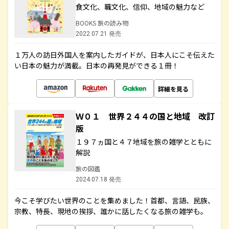
食文化、職文化、信仰、地域の魅力など
BOOKS 旅の読み物
2022.07.21 発売
１万人の訪日外国人を案内したガイドが、日本人にこそ伝えた
い日本の魅力が満載。日本の再発見ができる１冊！
詳細を見る
Ｗ０１ 世界２４４の国と地域 改訂
版
１９７ヵ国と４７地域を旅の雑学とともに
解説
旅の図鑑
2024.07.18 発売
今こそ学びたい世界のことを集めました！首都、言語、民族、
宗教、特長、現地の挨拶、誰かに話したくなる旅の雑学も。