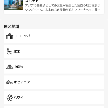
スポット
た文化、そして多様な観光資源が、訪れる旅人を魅了し続
うな絶景から文化的な体験まで、香港を存分に楽しみ尽く
アジアの交差点として多文化が融合した独自の魅力を放つ
ける。 なお、新着のタイ情報は
コンテンツ一覧
を参照して
そう。 なお、新着の香港情報は
コンテンツ一覧
を参照して
シンガポール。未来的な建築物が並ぶマリーナベイ、歴史
ほしい。
ほしい。
と伝統を感じられるエスニックタウン、多数の緑豊かな公
園や自然保護区など、自然が調和した近代的な景観と文化
の多様性あふれるカラフルな町は、どこを歩いても新しい
国と地域
発見がある。さらに、治安のよさや充実した公共交通機関
も、旅行者にとっては魅力的なポイント。グルメも豊富
で、ホーカーズは地元の風情を楽しめる外せないスポット
ヨーロッパ
だ。訪れる人を飽きさせないシンガポールで、多様な魅力
を体感しよう。 なお、新着のシンガポール情報は
コンテン
ツ一覧
を参照してほしい。
北米
中南米
オセアニア
ハワイ