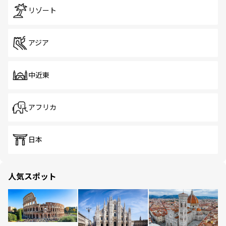
リゾート
アジア
中近東
アフリカ
日本
人気スポット