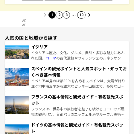
…
1
2
3
10
AD
AD
人気の国と地域から探す
イタリア
イタリアは歴史、文化、グルメ、自然と多彩な魅力にあふ
れた国。
ローマ
の古代遺跡やフィレンツェのルネッサンス
美術、ヴェネツィアの運河など、歴史あるスポットはもち
スペインの観光ポイントと人気スポット・知ってお
ろん、トスカーナの美しい田園風景やアマルフィ海岸の絶
景など、自然景観も見逃せない。観光の合間には、本場の
くべき基本情報
ピザやパスタなど、絶品のイタリア料理を堪能することも
イベリア半島のほぼ80％を占めるスペインは、太陽が降り
できる。朝目覚めてから夜眠るまで、すべての瞬間を楽し
注ぐ地中海沿岸から雄大なピレネー山脈まで、多彩な自然
ませてくれるイタリアで、忘れられない旅をしてみよう！
と文化が詰まったヨーロッパ屈指の旅行先だ。多様な地域
なお、新着のイタリア情報は
コンテンツ一覧
を参照してほ
フランスの基本情報と観光ガイド・有名観光スポ
文化が根付くこの国では、情熱的なフラメンコ、熱気あふ
しい。
れる闘牛、そして美味しいタパスが生活の一部となってい
ット
る。首都マドリードの洗練された雰囲気や、バルセロナの
フランスは、世界中の旅行者を魅了し続けるヨーロッパ屈
アートに溢れた街角から、地方では古代ローマ遺跡や中世
指の観光地だ。首都パリのエッフェル塔やルーブル美術館
の城塞都市、穏やかなビーチリゾートまで多彩な表情を見
といった象徴的なスポットから、田舎町の古風な美しさま
せる。地方によって風土や気候が異なるスペインはその個
ドイツの基本情報と観光ガイド・有名観光スポッ
で、幅広い魅力が詰まっている。華麗な宮殿、歴史的な大
性で訪れる人を魅了する。 なお、新着のスペイン情報は
コ
聖堂、美しいビーチ、そして豊かな自然が、訪れる者を心
ト