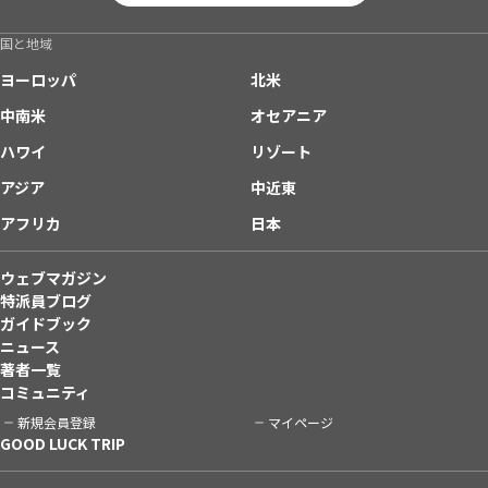
国と地域
ヨーロッパ
北米
中南米
オセアニア
ハワイ
リゾート
アジア
中近東
アフリカ
日本
ウェブマガジン
特派員ブログ
ガイドブック
ニュース
著者一覧
コミュニティ
新規会員登録
マイページ
GOOD LUCK TRIP