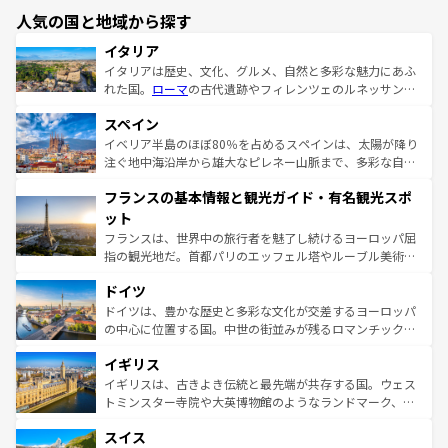
人気の国と地域から探す
イタリア
イタリアは歴史、文化、グルメ、自然と多彩な魅力にあふ
れた国。
ローマ
の古代遺跡やフィレンツェのルネッサンス
美術、ヴェネツィアの運河など、歴史あるスポットはもち
スペイン
ろん、トスカーナの美しい田園風景やアマルフィ海岸の絶
景など、自然景観も見逃せない。観光の合間には、本場の
イベリア半島のほぼ80％を占めるスペインは、太陽が降り
ピザやパスタなど、絶品のイタリア料理を堪能することも
注ぐ地中海沿岸から雄大なピレネー山脈まで、多彩な自然
できる。朝目覚めてから夜眠るまで、すべての瞬間を楽し
と文化が詰まったヨーロッパ屈指の旅行先だ。多様な地域
フランスの基本情報と観光ガイド・有名観光スポ
ませてくれるイタリアで、忘れられない旅をしてみよう！
文化が根付くこの国では、情熱的なフラメンコ、熱気あふ
なお、新着のイタリア情報は
コンテンツ一覧
を参照してほ
れる闘牛、そして美味しいタパスが生活の一部となってい
ット
しい。
る。首都マドリードの洗練された雰囲気や、バルセロナの
フランスは、世界中の旅行者を魅了し続けるヨーロッパ屈
アートに溢れた街角から、地方では古代ローマ遺跡や中世
指の観光地だ。首都パリのエッフェル塔やルーブル美術館
の城塞都市、穏やかなビーチリゾートまで多彩な表情を見
といった象徴的なスポットから、田舎町の古風な美しさま
せる。地方によって風土や気候が異なるスペインはその個
ドイツ
で、幅広い魅力が詰まっている。華麗な宮殿、歴史的な大
性で訪れる人を魅了する。 なお、新着のスペイン情報は
コ
聖堂、美しいビーチ、そして豊かな自然が、訪れる者を心
ドイツは、豊かな歴史と多彩な文化が交差するヨーロッパ
ンテンツ一覧
を参照してほしい。
から魅了する。また、フランスは美食の国としても知ら
の中心に位置する国。中世の街並みが残るロマンチック街
れ、フランス料理はユネスコ無形文化遺産にも登録されて
道から、未来を先取りするようなモダンな都市まで多様な
イギリス
いる。シャンパンの発祥地であるランス、プロヴァンスの
顔を持つこの国は、どこを歩いても飽きることがない。ベ
香り高いラベンダー畑など、多彩な楽しみ方が可能だ。さ
ルリンの文化的活気、バイエルン州のアルプスの絶景、そ
イギリスは、古きよき伝統と最先端が共存する国。ウェス
らに、パリ以外の地域にも魅力が溢れており、どの街角に
してライン川沿いのワイン畑といった風景は必見。ビール
トミンスター寺院や大英博物館のようなランドマーク、歴
も豊かな歴史と文化が息づいている。パリ以外の個性あふ
とソーセージを味わいながら地元の人と過ごす楽しい時間
史ある大学都市、美しい丘陵地帯や牧歌的な風景など、エ
れる地方に足を運ぶとそれぞれで全く異なる文化を体験で
スイス
は、お酒好きな人にはぜひ体験してほしい。 なお、新着の
リアごとに異なる魅力がある。また、優雅なアフタヌーン