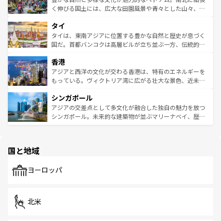
照してほしい。
まで、さまざまな韓国料理が待っている。夜には、韓国な
く伸びる国土には、広大な田園風景や青々とした山々、世
らではのナイトライフも堪能できる。あたたかいホスピタ
界遺産に登録された壮大な自然景観が点在し、都市部では
タイ
リティに包まれながら、韓国の多彩な魅力を心ゆくまで味
急速な発展と共に伝統が息づく。ハノイの古い町並みやホ
わってみてほしい。 なお、新着の韓国情報は
コンテンツ一
ーチミン市のフランス統治時代の建物も、独特の雰囲気を
タイは、東南アジアに位置する豊かな自然と歴史が息づく
覧
を参照してほしい。
醸し出している。また、バラエティの豊かさとおいしさで
国だ。首都バンコクは高層ビルが立ち並ぶ一方、伝統的な
世界中の食通を魅了してやまないベトナム料理も魅力のひ
寺院や市場がいたるところに点在し、古きよき文化と現代
香港
とつ。フォーやバインミー、ベトナムコーヒーなどは、ぜ
の活気が交差している。北部ではチェンマイなどの山岳地
ひ現地で味わいたい。どの地域を訪れてもあたたかい人々
帯で自然と触れ合い、南部ではプーケットやクラビの美し
アジアと西洋の文化が交わる香港は、特有のエネルギーを
が旅行者を迎えてくれるので、きっと忘れられない旅にな
いビーチでリゾート気分を楽しむことができる。タイ料理
もっている。ヴィクトリア湾に広がる壮大な景色、近未来
るはずだ。 なお、新着のベトナム情報は
コンテンツ一覧
を
は世界的に有名で、屋台から高級レストランまで味覚を刺
的なアートスポット、そして歴史と現代が融合した町並
参照してほしい。
シンガポール
激する。気候は一年中温暖で、どの季節にも異なる楽しみ
み、どこを訪れても感動するはず。観光スポットが密集し
が待っている。親しみやすいタイの人々、仏教を中心とし
ており、効率よく見どころを回れるのも魅力。息をのむよ
アジアの交差点として多文化が融合した独自の魅力を放つ
た文化、そして多様な観光資源が、訪れる旅人を魅了し続
うな絶景から文化的な体験まで、香港を存分に楽しみ尽く
シンガポール。未来的な建築物が並ぶマリーナベイ、歴史
ける。 なお、新着のタイ情報は
コンテンツ一覧
を参照して
そう。 なお、新着の香港情報は
コンテンツ一覧
を参照して
と伝統を感じられるエスニックタウン、多数の緑豊かな公
ほしい。
ほしい。
園や自然保護区など、自然が調和した近代的な景観と文化
の多様性あふれるカラフルな町は、どこを歩いても新しい
国と地域
発見がある。さらに、治安のよさや充実した公共交通機関
も、旅行者にとっては魅力的なポイント。グルメも豊富
で、ホーカーズは地元の風情を楽しめる外せないスポット
ヨーロッパ
だ。訪れる人を飽きさせないシンガポールで、多様な魅力
を体感しよう。 なお、新着のシンガポール情報は
コンテン
ツ一覧
を参照してほしい。
北米