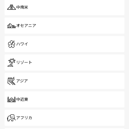
中南米
オセアニア
ハワイ
リゾート
アジア
中近東
アフリカ