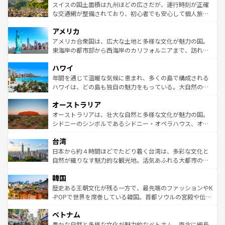
きるだろう。 なお、新着のフランス情報は
コンテンツ一覧
ドイツ情報は
コンテンツ一覧
を参照してほしい。
ティー、ビール好きにはたまらない英国パブ、サッカー観
スイスの国土面積は九州ほどの広さだが、運行時刻が正確
を参照してほしい。
戦など、本場だからこそできる体験も豊富。イギリスを旅
な交通網が整備されており、初心者でも安心して個人旅行
して楽しみつくそう。 なお、新着のイギリス情報は
コンテ
を楽しめる。日本同様に時刻表どおりの旅が可能だ。中世
アメリカ
ンツ一覧
を参照してほしい。
の建物がそのまま残る町や、スイスならではのユニークな
博物館もあり、アルプス観光だけでなく町歩きも満喫する
アメリカ合衆国は、広大な土地と多様な文化が魅力の国。
ことができる。国民の所得が高いため物価も高いが、旅行
東海岸の都市部から西海岸のカリフォルニアまで、訪れる
者向けの交通パス提供のサービスもあり、うまく活用すれ
場所ごとに異なる風景と体験が待っている。ニューヨーク
ハワイ
ば市内交通費無料で観光を楽しむこともできる。 なお、新
のような巨大都市は、観光、ショッピング、エンターテイ
着のスイス情報は
コンテンツ一覧
を参照してほしい。
ンメントが詰まった刺激的なスポットだ。一方、アメリカ
年間を通じて温暖な気候に恵まれ、多くの島で構成される
西部には大自然が広がり、グランドキャニオンやイエロー
ハワイは、どの島も独自の魅力をもっている。大自然の神
ストーン国立公園といった絶景が堪能できる。さらに、南
秘を感じたいなら、火山が生み出した壮大な景観を誇るハ
オーストラリア
部のニューオーリンズでは、音楽と美食が融合した独特の
ワイ島は見逃せない。また、定番の観光地といえばオアフ
文化が魅力。旅行者はアメリカの各地域で異なる魅力を楽
島だが、静かな自然を求めるならマウイ島やカウアイ島が
オーストラリアは、壮大な自然と多様な文化が魅力の国。
しみながら、その多様性と豊かな歴史を感じることができ
おすすめ。エメラルドグリーンに輝く海をはじめ、豊かな
シドニーのシンボルであるシドニー・オペラハウス、オー
るだろう。車でのロードトリップや列車の旅も、アメリカ
文化や歴史が息づいている。「アロハスピリット」と呼ば
ストラリア東海岸北部に広がる大サンゴ礁地帯グレートバ
ならではの贅沢な旅のスタイルだ。 なお、新着のアメリカ
台湾
れるおもてなしの心で訪れる人々を迎えてくれるハワイの
リアリーフや大陸中央部にそびえるウルル（エアーズロッ
情報は
コンテンツ一覧
を参照してほしい。
人々、おいしいローカルフードやハワイアンミュージッ
ク）、タスマニアの美しい原生林やケアンズの熱帯雨林な
日本から約４時間ほどでたどり着く台湾は、多彩な文化と
ク、伝統的なフラダンスなど、すべてがハワイの魅力を彩
ど、見どころがたくさん。また、カフェやワイン、オージ
自然が織りなす魅力的な観光地。活気あふれる大都市の台
っている。訪れるたびに新しい発見と感動が待っているハ
ービーフなどの食文化も豊かで、美味しいものであふれて
北やノスタルジックな町並みが人気な九份（ジォウフェ
ワイを、存分に味わってほしい。 なお、新着のハワイ情報
韓国
いる。アクティビティも充実しており、サーフィンやダイ
ン）、静ひつな山岳地帯である台湾東部など、都市の喧騒
は
コンテンツ一覧
を参照してほしい。
ビング、ハイキングなど、アウトドア好きにはたまらな
と山間の静けさが共存しており、訪れる人に新しい発見と
歴史ある王朝文化が残る一方で、最先端のファッションやK
い。オーストラリアの多彩な魅力を存分に味わいつくそ
驚きをもたらしてくれる。また、奥深い台湾の食文化も魅
-POPで世界を席巻している韓国。首都ソウルの宮殿や伝統
う。 なお、新着のオーストラリア情報は
コンテンツ一覧
を
力で、夜市などの屋台グルメから高級料理、ヘルシーで美
家屋が並ぶエリアでは韓国の歴史と文化に浸ることがで
参照してほしい。
ベトナム
容にもいいと評判のスイーツなど、バラエティ豊かな料理
き、地方に足を延ばせば四季折々の自然美を楽しむことが
が味わえる。 なお、新着の台湾情報は
コンテンツ一覧
を参
できる。そして、キムチや焼肉、絶品のストリートフード
豊かな自然と多様な文化が魅力的なベトナム。南北に細長