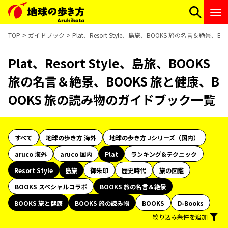
TOP
ガイドブック
Plat、Resort Style、島旅、BOOKS 旅の名言＆絶
Plat、Resort Style、島旅、BOOKS
旅の名言＆絶景、BOOKS 旅と健康、B
OOKS 旅の読み物のガイドブック一覧
すべて
地球の歩き方 海外
地球の歩き方 Jシリーズ（国内）
aruco 海外
aruco 国内
Plat
ランキング&テクニック
Resort Style
島旅
御朱印
歴史時代
旅の図鑑
BOOKS スペシャルコラボ
BOOKS 旅の名言＆絶景
BOOKS 旅と健康
BOOKS 旅の読み物
BOOKS
D-Books
絞り込み条件を追加