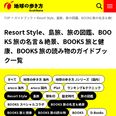
TOP
ガイドブック
Resort Style、島旅、旅の図鑑、BOOKS 旅の名言＆
Resort Style、島旅、旅の図鑑、BOO
KS 旅の名言＆絶景、BOOKS 旅と健
康、BOOKS 旅の読み物のガイドブッ
ク一覧
すべて
地球の歩き方 海外
地球の歩き方 Jシリーズ（国内）
aruco 海外
aruco 国内
Plat
ランキング&テクニック
Resort Style
島旅
御朱印
歴史時代
旅の図鑑
BOOKS スペシャルコラボ
BOOKS 旅の名言＆絶景
BOOKS 旅と健康
BOOKS 旅の読み物
BOOKS
D-Books