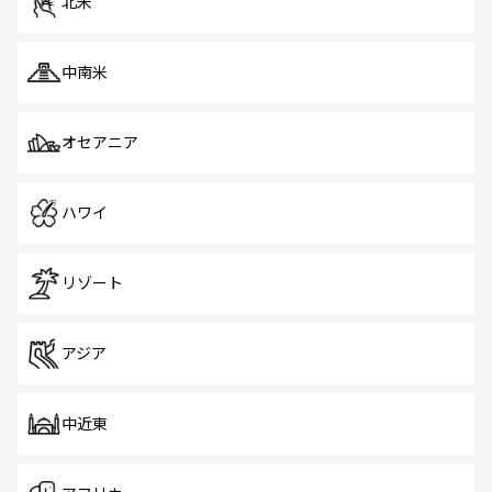
北米
中南米
オセアニア
ハワイ
リゾート
アジア
中近東