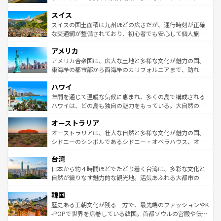
も豊かな歴史と文化が息づいている。パリ以外の個性あふ
とソーセージを味わいながら地元の人と過ごす楽しい時間
史ある大学都市、美しい丘陵地帯や牧歌的な風景など、エ
れる地方に足を運ぶとそれぞれで全く異なる文化を体験で
スイス
は、お酒好きな人にはぜひ体験してほしい。 なお、新着の
リアごとに異なる魅力がある。また、優雅なアフタヌーン
きるだろう。 なお、新着のフランス情報は
コンテンツ一覧
ドイツ情報は
コンテンツ一覧
を参照してほしい。
ティー、ビール好きにはたまらない英国パブ、サッカー観
スイスの国土面積は九州ほどの広さだが、運行時刻が正確
を参照してほしい。
戦など、本場だからこそできる体験も豊富。イギリスを旅
な交通網が整備されており、初心者でも安心して個人旅行
して楽しみつくそう。 なお、新着のイギリス情報は
コンテ
を楽しめる。日本同様に時刻表どおりの旅が可能だ。中世
アメリカ
ンツ一覧
を参照してほしい。
の建物がそのまま残る町や、スイスならではのユニークな
博物館もあり、アルプス観光だけでなく町歩きも満喫する
アメリカ合衆国は、広大な土地と多様な文化が魅力の国。
ことができる。国民の所得が高いため物価も高いが、旅行
東海岸の都市部から西海岸のカリフォルニアまで、訪れる
者向けの交通パス提供のサービスもあり、うまく活用すれ
場所ごとに異なる風景と体験が待っている。ニューヨーク
ハワイ
ば市内交通費無料で観光を楽しむこともできる。 なお、新
のような巨大都市は、観光、ショッピング、エンターテイ
着のスイス情報は
コンテンツ一覧
を参照してほしい。
ンメントが詰まった刺激的なスポットだ。一方、アメリカ
年間を通じて温暖な気候に恵まれ、多くの島で構成される
西部には大自然が広がり、グランドキャニオンやイエロー
ハワイは、どの島も独自の魅力をもっている。大自然の神
ストーン国立公園といった絶景が堪能できる。さらに、南
秘を感じたいなら、火山が生み出した壮大な景観を誇るハ
オーストラリア
部のニューオーリンズでは、音楽と美食が融合した独特の
ワイ島は見逃せない。また、定番の観光地といえばオアフ
文化が魅力。旅行者はアメリカの各地域で異なる魅力を楽
島だが、静かな自然を求めるならマウイ島やカウアイ島が
オーストラリアは、壮大な自然と多様な文化が魅力の国。
しみながら、その多様性と豊かな歴史を感じることができ
おすすめ。エメラルドグリーンに輝く海をはじめ、豊かな
シドニーのシンボルであるシドニー・オペラハウス、オー
るだろう。車でのロードトリップや列車の旅も、アメリカ
文化や歴史が息づいている。「アロハスピリット」と呼ば
ストラリア東海岸北部に広がる大サンゴ礁地帯グレートバ
ならではの贅沢な旅のスタイルだ。 なお、新着のアメリカ
台湾
れるおもてなしの心で訪れる人々を迎えてくれるハワイの
リアリーフや大陸中央部にそびえるウルル（エアーズロッ
情報は
コンテンツ一覧
を参照してほしい。
人々、おいしいローカルフードやハワイアンミュージッ
ク）、タスマニアの美しい原生林やケアンズの熱帯雨林な
日本から約４時間ほどでたどり着く台湾は、多彩な文化と
ク、伝統的なフラダンスなど、すべてがハワイの魅力を彩
ど、見どころがたくさん。また、カフェやワイン、オージ
自然が織りなす魅力的な観光地。活気あふれる大都市の台
っている。訪れるたびに新しい発見と感動が待っているハ
ービーフなどの食文化も豊かで、美味しいものであふれて
北やノスタルジックな町並みが人気な九份（ジォウフェ
ワイを、存分に味わってほしい。 なお、新着のハワイ情報
韓国
いる。アクティビティも充実しており、サーフィンやダイ
ン）、静ひつな山岳地帯である台湾東部など、都市の喧騒
は
コンテンツ一覧
を参照してほしい。
ビング、ハイキングなど、アウトドア好きにはたまらな
と山間の静けさが共存しており、訪れる人に新しい発見と
歴史ある王朝文化が残る一方で、最先端のファッションやK
い。オーストラリアの多彩な魅力を存分に味わいつくそ
驚きをもたらしてくれる。また、奥深い台湾の食文化も魅
-POPで世界を席巻している韓国。首都ソウルの宮殿や伝統