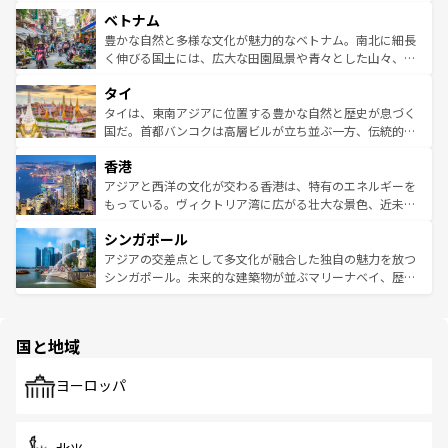
う。 なお、新着のオーストラリア情報は
コンテンツ一覧
を
力で、夜市などの屋台グルメから高級料理、ヘルシーで美
家屋が並ぶエリアでは韓国の歴史と文化に浸ることがで
参照してほしい。
ベトナム
容にもいいと評判のスイーツなど、バラエティ豊かな料理
き、地方に足を延ばせば四季折々の自然美を楽しむことが
が味わえる。 なお、新着の台湾情報は
コンテンツ一覧
を参
できる。そして、キムチや焼肉、絶品のストリートフード
豊かな自然と多様な文化が魅力的なベトナム。南北に細長
照してほしい。
まで、さまざまな韓国料理が待っている。夜には、韓国な
く伸びる国土には、広大な田園風景や青々とした山々、世
らではのナイトライフも堪能できる。あたたかいホスピタ
界遺産に登録された壮大な自然景観が点在し、都市部では
タイ
リティに包まれながら、韓国の多彩な魅力を心ゆくまで味
急速な発展と共に伝統が息づく。ハノイの古い町並みやホ
わってみてほしい。 なお、新着の韓国情報は
コンテンツ一
ーチミン市のフランス統治時代の建物も、独特の雰囲気を
タイは、東南アジアに位置する豊かな自然と歴史が息づく
覧
を参照してほしい。
醸し出している。また、バラエティの豊かさとおいしさで
国だ。首都バンコクは高層ビルが立ち並ぶ一方、伝統的な
世界中の食通を魅了してやまないベトナム料理も魅力のひ
寺院や市場がいたるところに点在し、古きよき文化と現代
香港
とつ。フォーやバインミー、ベトナムコーヒーなどは、ぜ
の活気が交差している。北部ではチェンマイなどの山岳地
ひ現地で味わいたい。どの地域を訪れてもあたたかい人々
帯で自然と触れ合い、南部ではプーケットやクラビの美し
アジアと西洋の文化が交わる香港は、特有のエネルギーを
が旅行者を迎えてくれるので、きっと忘れられない旅にな
いビーチでリゾート気分を楽しむことができる。タイ料理
もっている。ヴィクトリア湾に広がる壮大な景色、近未来
るはずだ。 なお、新着のベトナム情報は
コンテンツ一覧
を
は世界的に有名で、屋台から高級レストランまで味覚を刺
的なアートスポット、そして歴史と現代が融合した町並
参照してほしい。
シンガポール
激する。気候は一年中温暖で、どの季節にも異なる楽しみ
み、どこを訪れても感動するはず。観光スポットが密集し
が待っている。親しみやすいタイの人々、仏教を中心とし
ており、効率よく見どころを回れるのも魅力。息をのむよ
アジアの交差点として多文化が融合した独自の魅力を放つ
た文化、そして多様な観光資源が、訪れる旅人を魅了し続
うな絶景から文化的な体験まで、香港を存分に楽しみ尽く
シンガポール。未来的な建築物が並ぶマリーナベイ、歴史
ける。 なお、新着のタイ情報は
コンテンツ一覧
を参照して
そう。 なお、新着の香港情報は
コンテンツ一覧
を参照して
と伝統を感じられるエスニックタウン、多数の緑豊かな公
ほしい。
ほしい。
園や自然保護区など、自然が調和した近代的な景観と文化
の多様性あふれるカラフルな町は、どこを歩いても新しい
国と地域
発見がある。さらに、治安のよさや充実した公共交通機関
も、旅行者にとっては魅力的なポイント。グルメも豊富
で、ホーカーズは地元の風情を楽しめる外せないスポット
ヨーロッパ
だ。訪れる人を飽きさせないシンガポールで、多様な魅力
を体感しよう。 なお、新着のシンガポール情報は
コンテン
ツ一覧
を参照してほしい。