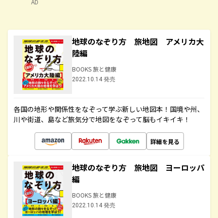
AD
地球のなぞり方 旅地図 アメリカ大
陸編
BOOKS 旅と健康
2022.10.14 発売
各国の地形や関係性をなぞって学ぶ新しい地図本！国境や州、
川や街道、島など旅気分で地図をなぞって脳もイキイキ！
詳細を見る
地球のなぞり方 旅地図 ヨーロッパ
編
BOOKS 旅と健康
2022.10.14 発売