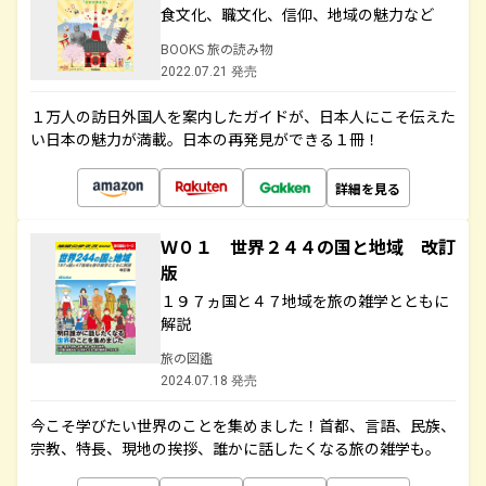
食文化、職文化、信仰、地域の魅力など
BOOKS 旅の読み物
2022.07.21 発売
１万人の訪日外国人を案内したガイドが、日本人にこそ伝えた
い日本の魅力が満載。日本の再発見ができる１冊！
詳細を見る
Ｗ０１ 世界２４４の国と地域 改訂
版
１９７ヵ国と４７地域を旅の雑学とともに
解説
旅の図鑑
2024.07.18 発売
今こそ学びたい世界のことを集めました！首都、言語、民族、
宗教、特長、現地の挨拶、誰かに話したくなる旅の雑学も。