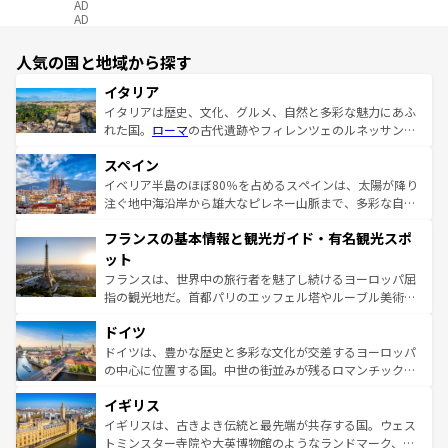
AD
AD
人気の国と地域から探す
イタリア
イタリアは歴史、文化、グルメ、自然と多彩な魅力にあふ
れた国。
ローマ
の古代遺跡やフィレンツェのルネッサンス
美術、ヴェネツィアの運河など、歴史あるスポットはもち
スペイン
ろん、トスカーナの美しい田園風景やアマルフィ海岸の絶
景など、自然景観も見逃せない。観光の合間には、本場の
イベリア半島のほぼ80％を占めるスペインは、太陽が降り
ピザやパスタなど、絶品のイタリア料理を堪能することも
注ぐ地中海沿岸から雄大なピレネー山脈まで、多彩な自然
できる。朝目覚めてから夜眠るまで、すべての瞬間を楽し
と文化が詰まったヨーロッパ屈指の旅行先だ。多様な地域
フランスの基本情報と観光ガイド・有名観光スポ
ませてくれるイタリアで、忘れられない旅をしてみよう！
文化が根付くこの国では、情熱的なフラメンコ、熱気あふ
なお、新着のイタリア情報は
コンテンツ一覧
を参照してほ
れる闘牛、そして美味しいタパスが生活の一部となってい
ット
しい。
る。首都マドリードの洗練された雰囲気や、バルセロナの
フランスは、世界中の旅行者を魅了し続けるヨーロッパ屈
アートに溢れた街角から、地方では古代ローマ遺跡や中世
指の観光地だ。首都パリのエッフェル塔やルーブル美術館
の城塞都市、穏やかなビーチリゾートまで多彩な表情を見
といった象徴的なスポットから、田舎町の古風な美しさま
せる。地方によって風土や気候が異なるスペインはその個
ドイツ
で、幅広い魅力が詰まっている。華麗な宮殿、歴史的な大
性で訪れる人を魅了する。 なお、新着のスペイン情報は
コ
聖堂、美しいビーチ、そして豊かな自然が、訪れる者を心
ドイツは、豊かな歴史と多彩な文化が交差するヨーロッパ
ンテンツ一覧
を参照してほしい。
から魅了する。また、フランスは美食の国としても知ら
の中心に位置する国。中世の街並みが残るロマンチック街
れ、フランス料理はユネスコ無形文化遺産にも登録されて
道から、未来を先取りするようなモダンな都市まで多様な
イギリス
いる。シャンパンの発祥地であるランス、プロヴァンスの
顔を持つこの国は、どこを歩いても飽きることがない。ベ
香り高いラベンダー畑など、多彩な楽しみ方が可能だ。さ
ルリンの文化的活気、バイエルン州のアルプスの絶景、そ
イギリスは、古きよき伝統と最先端が共存する国。ウェス
らに、パリ以外の地域にも魅力が溢れており、どの街角に
してライン川沿いのワイン畑といった風景は必見。ビール
トミンスター寺院や大英博物館のようなランドマーク、歴