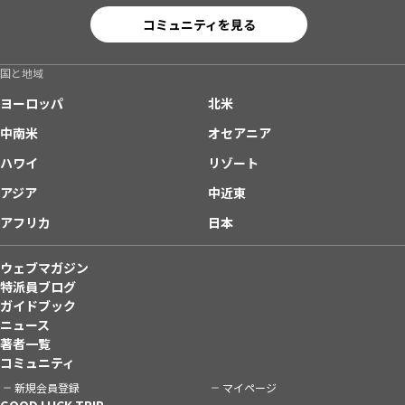
コミュニティを見る
国と地域
ヨーロッパ
北米
中南米
オセアニア
ハワイ
リゾート
アジア
中近東
アフリカ
日本
ウェブマガジン
特派員ブログ
ガイドブック
ニュース
著者一覧
コミュニティ
新規会員登録
マイページ
GOOD LUCK TRIP