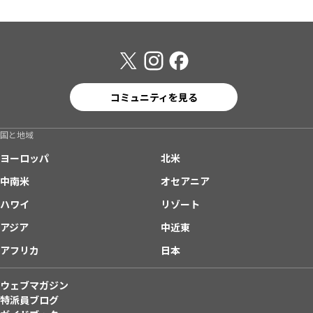
コミュニティを見る
国と地域
ヨーロッパ
北米
中南米
オセアニア
ハワイ
リゾート
アジア
中近東
アフリカ
日本
ウェブマガジン
特派員ブログ