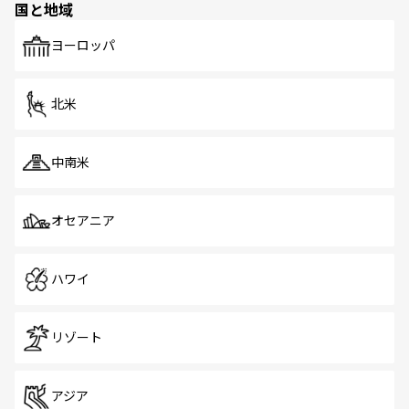
国と地域
発見がある。さらに、治安のよさや充実した公共交通機関
も、旅行者にとっては魅力的なポイント。グルメも豊富
で、ホーカーズは地元の風情を楽しめる外せないスポット
ヨーロッパ
だ。訪れる人を飽きさせないシンガポールで、多様な魅力
を体感しよう。 なお、新着のシンガポール情報は
コンテン
ツ一覧
を参照してほしい。
北米
中南米
オセアニア
ハワイ
リゾート
アジア