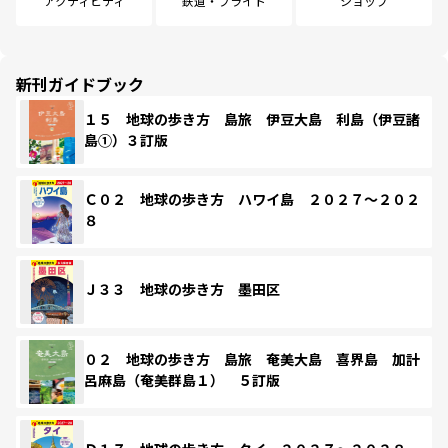
アクティビティ
鉄道・フライト
ショップ
新刊ガイドブック
１５ 地球の歩き方 島旅 伊豆大島 利島（伊豆諸
島①）３訂版
Ｃ０２ 地球の歩き方 ハワイ島 ２０２７～２０２
８
Ｊ３３ 地球の歩き方 墨田区
０２ 地球の歩き方 島旅 奄美大島 喜界島 加計
呂麻島（奄美群島１） ５訂版