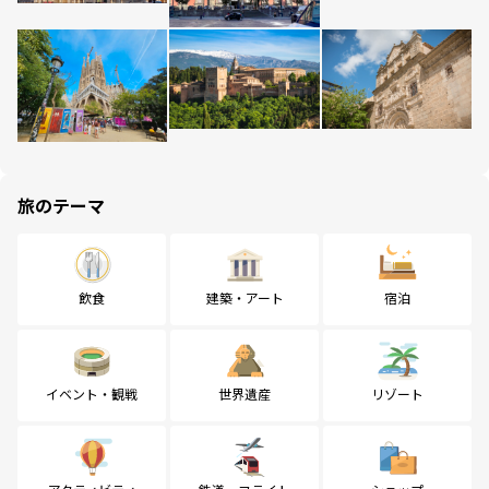
旅のテーマ
飲食
建築・アート
宿泊
イベント・観戦
世界遺産
リゾート