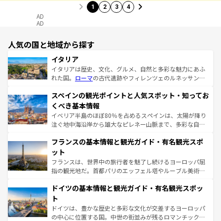
1
2
3
4
AD
AD
人気の国と地域から探す
イタリア
イタリアは歴史、文化、グルメ、自然と多彩な魅力にあふ
れた国。
ローマ
の古代遺跡やフィレンツェのルネッサンス
美術、ヴェネツィアの運河など、歴史あるスポットはもち
スペインの観光ポイントと人気スポット・知ってお
ろん、トスカーナの美しい田園風景やアマルフィ海岸の絶
景など、自然景観も見逃せない。観光の合間には、本場の
くべき基本情報
ピザやパスタなど、絶品のイタリア料理を堪能することも
イベリア半島のほぼ80％を占めるスペインは、太陽が降り
できる。朝目覚めてから夜眠るまで、すべての瞬間を楽し
注ぐ地中海沿岸から雄大なピレネー山脈まで、多彩な自然
ませてくれるイタリアで、忘れられない旅をしてみよう！
と文化が詰まったヨーロッパ屈指の旅行先だ。多様な地域
なお、新着のイタリア情報は
コンテンツ一覧
を参照してほ
フランスの基本情報と観光ガイド・有名観光スポ
文化が根付くこの国では、情熱的なフラメンコ、熱気あふ
しい。
れる闘牛、そして美味しいタパスが生活の一部となってい
ット
る。首都マドリードの洗練された雰囲気や、バルセロナの
フランスは、世界中の旅行者を魅了し続けるヨーロッパ屈
アートに溢れた街角から、地方では古代ローマ遺跡や中世
指の観光地だ。首都パリのエッフェル塔やルーブル美術館
の城塞都市、穏やかなビーチリゾートまで多彩な表情を見
といった象徴的なスポットから、田舎町の古風な美しさま
せる。地方によって風土や気候が異なるスペインはその個
ドイツの基本情報と観光ガイド・有名観光スポッ
で、幅広い魅力が詰まっている。華麗な宮殿、歴史的な大
性で訪れる人を魅了する。 なお、新着のスペイン情報は
コ
聖堂、美しいビーチ、そして豊かな自然が、訪れる者を心
ト
ンテンツ一覧
を参照してほしい。
から魅了する。また、フランスは美食の国としても知ら
ドイツは、豊かな歴史と多彩な文化が交差するヨーロッパ
れ、フランス料理はユネスコ無形文化遺産にも登録されて
の中心に位置する国。中世の街並みが残るロマンチック街