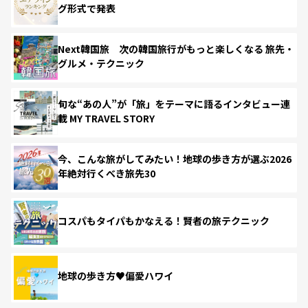
グ形式で発表
Next韓国旅 次の韓国旅行がもっと楽しくなる 旅先・
グルメ・テクニック
旬な“あの人”が「旅」をテーマに語るインタビュー連
載 MY TRAVEL STORY
今、こんな旅がしてみたい！地球の歩き方が選ぶ2026
年絶対行くべき旅先30
コスパもタイパもかなえる！賢者の旅テクニック
地球の歩き方♥偏愛ハワイ