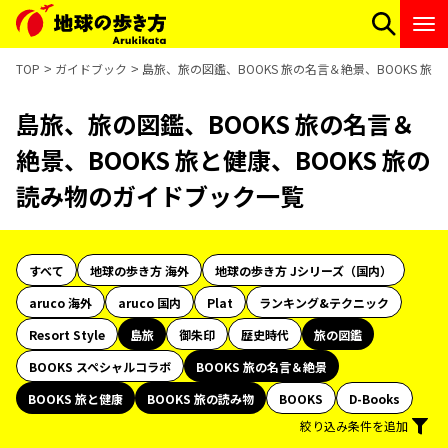
TOP
ガイドブック
島旅、旅の図鑑、BOOKS 旅の名言＆絶景、BOOKS 旅
島旅、旅の図鑑、BOOKS 旅の名言＆
絶景、BOOKS 旅と健康、BOOKS 旅の
読み物のガイドブック一覧
すべて
地球の歩き方 海外
地球の歩き方 Jシリーズ（国内）
aruco 海外
aruco 国内
Plat
ランキング&テクニック
Resort Style
島旅
御朱印
歴史時代
旅の図鑑
BOOKS スペシャルコラボ
BOOKS 旅の名言＆絶景
BOOKS 旅と健康
BOOKS 旅の読み物
BOOKS
D-Books
絞り込み条件を追加