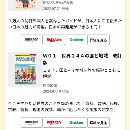
BOOKS 旅の読み物
2022.07.21 発売
１万人の訪日外国人を案内したガイドが、日本人にこそ伝えた
い日本の魅力が満載。日本の再発見ができる１冊！
詳細を見る
Ｗ０１ 世界２４４の国と地域 改訂
版
１９７ヵ国と４７地域を旅の雑学とともに
解説
旅の図鑑
2024.07.18 発売
今こそ学びたい世界のことを集めました！首都、言語、民族、
宗教、特長、現地の挨拶、誰かに話したくなる旅の雑学も。
詳細を見る