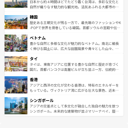
ク、伝統的なフラダンスなど、すべてがハワイの魅力を彩
ク）、タスマニアの美しい原生林やケアンズの熱帯雨林な
日本から約４時間ほどでたどり着く台湾は、多彩な文化と
っている。訪れるたびに新しい発見と感動が待っているハ
ど、見どころがたくさん。また、カフェやワイン、オージ
自然が織りなす魅力的な観光地。活気あふれる大都市の台
ワイを、存分に味わってほしい。 なお、新着のハワイ情報
ービーフなどの食文化も豊かで、美味しいものであふれて
北やノスタルジックな町並みが人気な九份（ジォウフェ
は
コンテンツ一覧
を参照してほしい。
韓国
いる。アクティビティも充実しており、サーフィンやダイ
ン）、静ひつな山岳地帯である台湾東部など、都市の喧騒
ビング、ハイキングなど、アウトドア好きにはたまらな
と山間の静けさが共存しており、訪れる人に新しい発見と
歴史ある王朝文化が残る一方で、最先端のファッションやK
い。オーストラリアの多彩な魅力を存分に味わいつくそ
驚きをもたらしてくれる。また、奥深い台湾の食文化も魅
-POPで世界を席巻している韓国。首都ソウルの宮殿や伝統
う。 なお、新着のオーストラリア情報は
コンテンツ一覧
を
力で、夜市などの屋台グルメから高級料理、ヘルシーで美
家屋が並ぶエリアでは韓国の歴史と文化に浸ることがで
参照してほしい。
ベトナム
容にもいいと評判のスイーツなど、バラエティ豊かな料理
き、地方に足を延ばせば四季折々の自然美を楽しむことが
が味わえる。 なお、新着の台湾情報は
コンテンツ一覧
を参
できる。そして、キムチや焼肉、絶品のストリートフード
豊かな自然と多様な文化が魅力的なベトナム。南北に細長
照してほしい。
まで、さまざまな韓国料理が待っている。夜には、韓国な
く伸びる国土には、広大な田園風景や青々とした山々、世
らではのナイトライフも堪能できる。あたたかいホスピタ
界遺産に登録された壮大な自然景観が点在し、都市部では
タイ
リティに包まれながら、韓国の多彩な魅力を心ゆくまで味
急速な発展と共に伝統が息づく。ハノイの古い町並みやホ
わってみてほしい。 なお、新着の韓国情報は
コンテンツ一
ーチミン市のフランス統治時代の建物も、独特の雰囲気を
タイは、東南アジアに位置する豊かな自然と歴史が息づく
覧
を参照してほしい。
醸し出している。また、バラエティの豊かさとおいしさで
国だ。首都バンコクは高層ビルが立ち並ぶ一方、伝統的な
世界中の食通を魅了してやまないベトナム料理も魅力のひ
寺院や市場がいたるところに点在し、古きよき文化と現代
香港
とつ。フォーやバインミー、ベトナムコーヒーなどは、ぜ
の活気が交差している。北部ではチェンマイなどの山岳地
ひ現地で味わいたい。どの地域を訪れてもあたたかい人々
帯で自然と触れ合い、南部ではプーケットやクラビの美し
アジアと西洋の文化が交わる香港は、特有のエネルギーを
が旅行者を迎えてくれるので、きっと忘れられない旅にな
いビーチでリゾート気分を楽しむことができる。タイ料理
もっている。ヴィクトリア湾に広がる壮大な景色、近未来
るはずだ。 なお、新着のベトナム情報は
コンテンツ一覧
を
は世界的に有名で、屋台から高級レストランまで味覚を刺
的なアートスポット、そして歴史と現代が融合した町並
参照してほしい。
シンガポール
激する。気候は一年中温暖で、どの季節にも異なる楽しみ
み、どこを訪れても感動するはず。観光スポットが密集し
が待っている。親しみやすいタイの人々、仏教を中心とし
ており、効率よく見どころを回れるのも魅力。息をのむよ
アジアの交差点として多文化が融合した独自の魅力を放つ
た文化、そして多様な観光資源が、訪れる旅人を魅了し続
うな絶景から文化的な体験まで、香港を存分に楽しみ尽く
シンガポール。未来的な建築物が並ぶマリーナベイ、歴史
ける。 なお、新着のタイ情報は
コンテンツ一覧
を参照して
そう。 なお、新着の香港情報は
コンテンツ一覧
を参照して
と伝統を感じられるエスニックタウン、多数の緑豊かな公
ほしい。
ほしい。
園や自然保護区など、自然が調和した近代的な景観と文化
の多様性あふれるカラフルな町は、どこを歩いても新しい