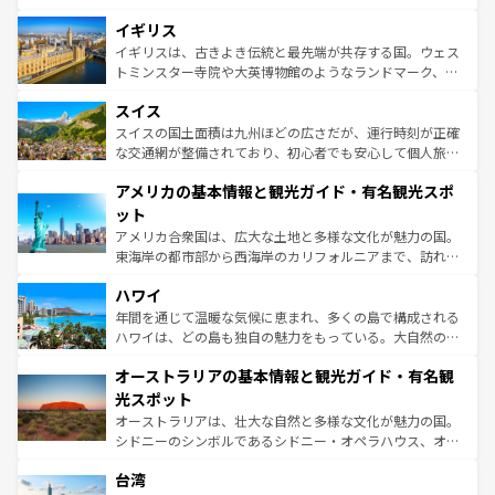
いる。シャンパンの発祥地であるランス、プロヴァンスの
道から、未来を先取りするようなモダンな都市まで多様な
香り高いラベンダー畑など、多彩な楽しみ方が可能だ。さ
イギリス
顔を持つこの国は、どこを歩いても飽きることがない。ベ
らに、パリ以外の地域にも魅力が溢れており、どの街角に
ルリンの文化的活気、バイエルン州のアルプスの絶景、そ
イギリスは、古きよき伝統と最先端が共存する国。ウェス
も豊かな歴史と文化が息づいている。パリ以外の個性あふ
してライン川沿いのワイン畑といった風景は必見。ビール
トミンスター寺院や大英博物館のようなランドマーク、歴
れる地方に足を運ぶとそれぞれで全く異なる文化を体験で
とソーセージを味わいながら地元の人と過ごす楽しい時間
史ある大学都市、美しい丘陵地帯や牧歌的な風景など、エ
きるだろう。 なお、新着のフランス情報は
コンテンツ一覧
スイス
は、お酒好きな人にはぜひ体験してほしい。 なお、新着の
リアごとに異なる魅力がある。また、優雅なアフタヌーン
を参照してほしい。
ドイツ情報は
コンテンツ一覧
を参照してほしい。
ティー、ビール好きにはたまらない英国パブ、サッカー観
スイスの国土面積は九州ほどの広さだが、運行時刻が正確
戦など、本場だからこそできる体験も豊富。イギリスを旅
な交通網が整備されており、初心者でも安心して個人旅行
して楽しみつくそう。 なお、新着のイギリス情報は
コンテ
を楽しめる。日本同様に時刻表どおりの旅が可能だ。中世
アメリカの基本情報と観光ガイド・有名観光スポ
ンツ一覧
を参照してほしい。
の建物がそのまま残る町や、スイスならではのユニークな
博物館もあり、アルプス観光だけでなく町歩きも満喫する
ット
ことができる。国民の所得が高いため物価も高いが、旅行
アメリカ合衆国は、広大な土地と多様な文化が魅力の国。
者向けの交通パス提供のサービスもあり、うまく活用すれ
東海岸の都市部から西海岸のカリフォルニアまで、訪れる
ば市内交通費無料で観光を楽しむこともできる。 なお、新
場所ごとに異なる風景と体験が待っている。ニューヨーク
着のスイス情報は
コンテンツ一覧
を参照してほしい。
ハワイ
のような巨大都市は、観光、ショッピング、エンターテイ
ンメントが詰まった刺激的なスポットだ。一方、アメリカ
年間を通じて温暖な気候に恵まれ、多くの島で構成される
西部には大自然が広がり、グランドキャニオンやイエロー
ハワイは、どの島も独自の魅力をもっている。大自然の神
ストーン国立公園といった絶景が堪能できる。さらに、南
秘を感じたいなら、火山が生み出した壮大な景観を誇るハ
オーストラリアの基本情報と観光ガイド・有名観
部のニューオーリンズでは、音楽と美食が融合した独特の
ワイ島は見逃せない。また、定番の観光地といえばオアフ
文化が魅力。旅行者はアメリカの各地域で異なる魅力を楽
島だが、静かな自然を求めるならマウイ島やカウアイ島が
光スポット
しみながら、その多様性と豊かな歴史を感じることができ
おすすめ。エメラルドグリーンに輝く海をはじめ、豊かな
オーストラリアは、壮大な自然と多様な文化が魅力の国。
るだろう。車でのロードトリップや列車の旅も、アメリカ
文化や歴史が息づいている。「アロハスピリット」と呼ば
シドニーのシンボルであるシドニー・オペラハウス、オー
ならではの贅沢な旅のスタイルだ。 なお、新着のアメリカ
れるおもてなしの心で訪れる人々を迎えてくれるハワイの
ストラリア東海岸北部に広がる大サンゴ礁地帯グレートバ
情報は
コンテンツ一覧
を参照してほしい。
人々、おいしいローカルフードやハワイアンミュージッ
台湾
リアリーフや大陸中央部にそびえるウルル（エアーズロッ