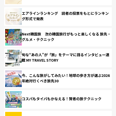
エアラインランキング 読者の投票をもとにランキン
グ形式で発表
Next韓国旅 次の韓国旅行がもっと楽しくなる 旅先・
グルメ・テクニック
旬な“あの人”が「旅」をテーマに語るインタビュー連
載 MY TRAVEL STORY
今、こんな旅がしてみたい！地球の歩き方が選ぶ2026
年絶対行くべき旅先30
コスパもタイパもかなえる！賢者の旅テクニック