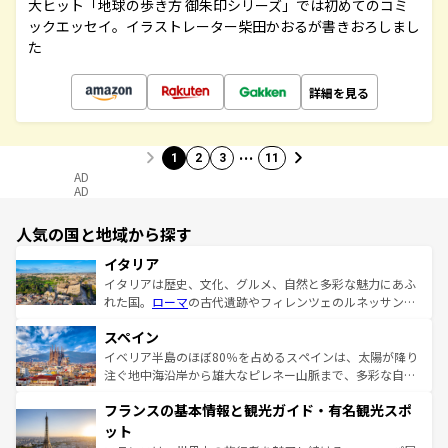
大ヒット「地球の歩き方 御朱印シリーズ」では初めてのコミ
ックエッセイ。イラストレーター柴田かおるが書きおろしまし
た
詳細を見る
…
1
2
3
11
AD
AD
人気の国と地域から探す
イタリア
イタリアは歴史、文化、グルメ、自然と多彩な魅力にあふ
れた国。
ローマ
の古代遺跡やフィレンツェのルネッサンス
美術、ヴェネツィアの運河など、歴史あるスポットはもち
スペイン
ろん、トスカーナの美しい田園風景やアマルフィ海岸の絶
景など、自然景観も見逃せない。観光の合間には、本場の
イベリア半島のほぼ80％を占めるスペインは、太陽が降り
ピザやパスタなど、絶品のイタリア料理を堪能することも
注ぐ地中海沿岸から雄大なピレネー山脈まで、多彩な自然
できる。朝目覚めてから夜眠るまで、すべての瞬間を楽し
と文化が詰まったヨーロッパ屈指の旅行先だ。多様な地域
フランスの基本情報と観光ガイド・有名観光スポ
ませてくれるイタリアで、忘れられない旅をしてみよう！
文化が根付くこの国では、情熱的なフラメンコ、熱気あふ
なお、新着のイタリア情報は
コンテンツ一覧
を参照してほ
れる闘牛、そして美味しいタパスが生活の一部となってい
ット
しい。
る。首都マドリードの洗練された雰囲気や、バルセロナの