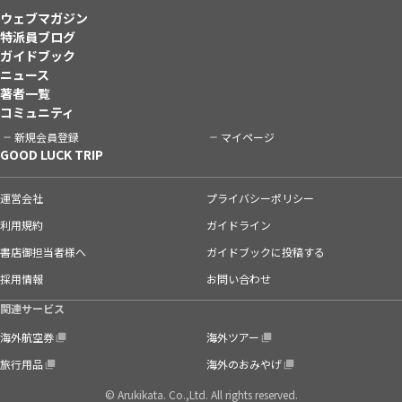
ウェブマガジン
特派員ブログ
ガイドブック
ニュース
著者一覧
コミュニティ
新規会員登録
マイページ
GOOD LUCK TRIP
運営会社
プライバシーポリシー
利用規約
ガイドライン
書店御担当者様へ
ガイドブックに投稿する
採用情報
お問い合わせ
関連サービス
海外航空券
海外ツアー
旅行用品
海外のおみやげ
© Arukikata. Co.,Ltd. All rights reserved.