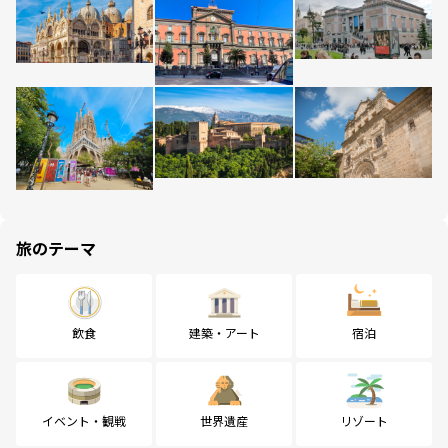
旅のテーマ
飲食
建築・アート
宿泊
イベント・観戦
世界遺産
リゾート