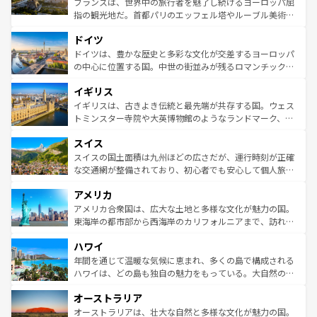
フランスは、世界中の旅行者を魅了し続けるヨーロッパ屈
アートに溢れた街角から、地方では古代ローマ遺跡や中世
指の観光地だ。首都パリのエッフェル塔やルーブル美術館
の城塞都市、穏やかなビーチリゾートまで多彩な表情を見
といった象徴的なスポットから、田舎町の古風な美しさま
せる。地方によって風土や気候が異なるスペインはその個
ドイツ
で、幅広い魅力が詰まっている。華麗な宮殿、歴史的な大
性で訪れる人を魅了する。 なお、新着のスペイン情報は
コ
聖堂、美しいビーチ、そして豊かな自然が、訪れる者を心
ドイツは、豊かな歴史と多彩な文化が交差するヨーロッパ
ンテンツ一覧
を参照してほしい。
から魅了する。また、フランスは美食の国としても知ら
の中心に位置する国。中世の街並みが残るロマンチック街
れ、フランス料理はユネスコ無形文化遺産にも登録されて
道から、未来を先取りするようなモダンな都市まで多様な
イギリス
いる。シャンパンの発祥地であるランス、プロヴァンスの
顔を持つこの国は、どこを歩いても飽きることがない。ベ
香り高いラベンダー畑など、多彩な楽しみ方が可能だ。さ
ルリンの文化的活気、バイエルン州のアルプスの絶景、そ
イギリスは、古きよき伝統と最先端が共存する国。ウェス
らに、パリ以外の地域にも魅力が溢れており、どの街角に
してライン川沿いのワイン畑といった風景は必見。ビール
トミンスター寺院や大英博物館のようなランドマーク、歴
も豊かな歴史と文化が息づいている。パリ以外の個性あふ
とソーセージを味わいながら地元の人と過ごす楽しい時間
史ある大学都市、美しい丘陵地帯や牧歌的な風景など、エ
れる地方に足を運ぶとそれぞれで全く異なる文化を体験で
スイス
は、お酒好きな人にはぜひ体験してほしい。 なお、新着の
リアごとに異なる魅力がある。また、優雅なアフタヌーン
きるだろう。 なお、新着のフランス情報は
コンテンツ一覧
ドイツ情報は
コンテンツ一覧
を参照してほしい。
ティー、ビール好きにはたまらない英国パブ、サッカー観
スイスの国土面積は九州ほどの広さだが、運行時刻が正確
を参照してほしい。
戦など、本場だからこそできる体験も豊富。イギリスを旅
な交通網が整備されており、初心者でも安心して個人旅行
して楽しみつくそう。 なお、新着のイギリス情報は
コンテ
を楽しめる。日本同様に時刻表どおりの旅が可能だ。中世
アメリカ
ンツ一覧
を参照してほしい。
の建物がそのまま残る町や、スイスならではのユニークな
博物館もあり、アルプス観光だけでなく町歩きも満喫する
アメリカ合衆国は、広大な土地と多様な文化が魅力の国。
ことができる。国民の所得が高いため物価も高いが、旅行
東海岸の都市部から西海岸のカリフォルニアまで、訪れる
者向けの交通パス提供のサービスもあり、うまく活用すれ
場所ごとに異なる風景と体験が待っている。ニューヨーク
ハワイ
ば市内交通費無料で観光を楽しむこともできる。 なお、新
のような巨大都市は、観光、ショッピング、エンターテイ
着のスイス情報は
コンテンツ一覧
を参照してほしい。
ンメントが詰まった刺激的なスポットだ。一方、アメリカ
年間を通じて温暖な気候に恵まれ、多くの島で構成される
西部には大自然が広がり、グランドキャニオンやイエロー
ハワイは、どの島も独自の魅力をもっている。大自然の神
ストーン国立公園といった絶景が堪能できる。さらに、南
秘を感じたいなら、火山が生み出した壮大な景観を誇るハ
オーストラリア
部のニューオーリンズでは、音楽と美食が融合した独特の
ワイ島は見逃せない。また、定番の観光地といえばオアフ
文化が魅力。旅行者はアメリカの各地域で異なる魅力を楽
島だが、静かな自然を求めるならマウイ島やカウアイ島が
オーストラリアは、壮大な自然と多様な文化が魅力の国。