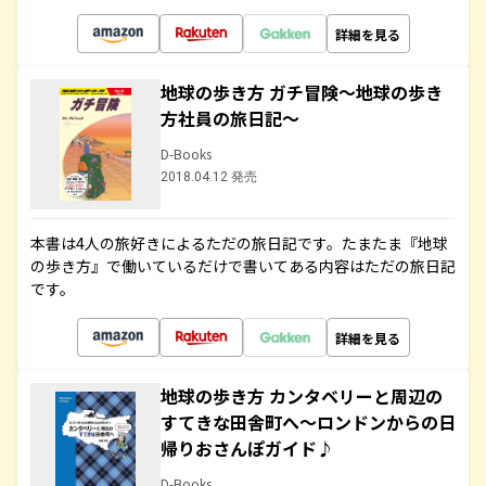
詳細を見る
地球の歩き方 ガチ冒険～地球の歩き
方社員の旅日記～
D-Books
2018.04.12 発売
本書は4人の旅好きによるただの旅日記です。たまたま『地球
の歩き方』で働いているだけで書いてある内容はただの旅日記
です。
詳細を見る
地球の歩き方 カンタベリーと周辺の
すてきな田舎町へ～ロンドンからの日
帰りおさんぽガイド♪
D-Books