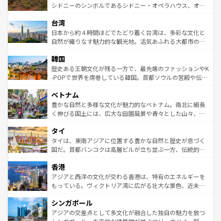
しみながら、その多様性と豊かな歴史を感じることができ
おすすめ。エメラルドグリーンに輝く海をはじめ、豊かな
シドニーのシンボルであるシドニー・オペラハウス、オー
るだろう。車でのロードトリップや列車の旅も、アメリカ
文化や歴史が息づいている。「アロハスピリット」と呼ば
ストラリア東海岸北部に広がる大サンゴ礁地帯グレートバ
ならではの贅沢な旅のスタイルだ。 なお、新着のアメリカ
台湾
れるおもてなしの心で訪れる人々を迎えてくれるハワイの
リアリーフや大陸中央部にそびえるウルル（エアーズロッ
情報は
コンテンツ一覧
を参照してほしい。
人々、おいしいローカルフードやハワイアンミュージッ
ク）、タスマニアの美しい原生林やケアンズの熱帯雨林な
日本から約４時間ほどでたどり着く台湾は、多彩な文化と
ク、伝統的なフラダンスなど、すべてがハワイの魅力を彩
ど、見どころがたくさん。また、カフェやワイン、オージ
自然が織りなす魅力的な観光地。活気あふれる大都市の台
っている。訪れるたびに新しい発見と感動が待っているハ
ービーフなどの食文化も豊かで、美味しいものであふれて
北やノスタルジックな町並みが人気な九份（ジォウフェ
ワイを、存分に味わってほしい。 なお、新着のハワイ情報
韓国
いる。アクティビティも充実しており、サーフィンやダイ
ン）、静ひつな山岳地帯である台湾東部など、都市の喧騒
は
コンテンツ一覧
を参照してほしい。
ビング、ハイキングなど、アウトドア好きにはたまらな
と山間の静けさが共存しており、訪れる人に新しい発見と
歴史ある王朝文化が残る一方で、最先端のファッションやK
い。オーストラリアの多彩な魅力を存分に味わいつくそ
驚きをもたらしてくれる。また、奥深い台湾の食文化も魅
-POPで世界を席巻している韓国。首都ソウルの宮殿や伝統
う。 なお、新着のオーストラリア情報は
コンテンツ一覧
を
力で、夜市などの屋台グルメから高級料理、ヘルシーで美
家屋が並ぶエリアでは韓国の歴史と文化に浸ることがで
参照してほしい。
ベトナム
容にもいいと評判のスイーツなど、バラエティ豊かな料理
き、地方に足を延ばせば四季折々の自然美を楽しむことが
が味わえる。 なお、新着の台湾情報は
コンテンツ一覧
を参
できる。そして、キムチや焼肉、絶品のストリートフード
豊かな自然と多様な文化が魅力的なベトナム。南北に細長
照してほしい。
まで、さまざまな韓国料理が待っている。夜には、韓国な
く伸びる国土には、広大な田園風景や青々とした山々、世
らではのナイトライフも堪能できる。あたたかいホスピタ
界遺産に登録された壮大な自然景観が点在し、都市部では
タイ
リティに包まれながら、韓国の多彩な魅力を心ゆくまで味
急速な発展と共に伝統が息づく。ハノイの古い町並みやホ
わってみてほしい。 なお、新着の韓国情報は
コンテンツ一
ーチミン市のフランス統治時代の建物も、独特の雰囲気を
タイは、東南アジアに位置する豊かな自然と歴史が息づく
覧
を参照してほしい。
醸し出している。また、バラエティの豊かさとおいしさで
国だ。首都バンコクは高層ビルが立ち並ぶ一方、伝統的な
世界中の食通を魅了してやまないベトナム料理も魅力のひ
寺院や市場がいたるところに点在し、古きよき文化と現代
香港
とつ。フォーやバインミー、ベトナムコーヒーなどは、ぜ
の活気が交差している。北部ではチェンマイなどの山岳地
ひ現地で味わいたい。どの地域を訪れてもあたたかい人々
帯で自然と触れ合い、南部ではプーケットやクラビの美し
アジアと西洋の文化が交わる香港は、特有のエネルギーを
が旅行者を迎えてくれるので、きっと忘れられない旅にな
いビーチでリゾート気分を楽しむことができる。タイ料理
もっている。ヴィクトリア湾に広がる壮大な景色、近未来
るはずだ。 なお、新着のベトナム情報は
コンテンツ一覧
を
は世界的に有名で、屋台から高級レストランまで味覚を刺
的なアートスポット、そして歴史と現代が融合した町並
参照してほしい。
シンガポール
激する。気候は一年中温暖で、どの季節にも異なる楽しみ
み、どこを訪れても感動するはず。観光スポットが密集し
が待っている。親しみやすいタイの人々、仏教を中心とし
ており、効率よく見どころを回れるのも魅力。息をのむよ
アジアの交差点として多文化が融合した独自の魅力を放つ
た文化、そして多様な観光資源が、訪れる旅人を魅了し続
うな絶景から文化的な体験まで、香港を存分に楽しみ尽く