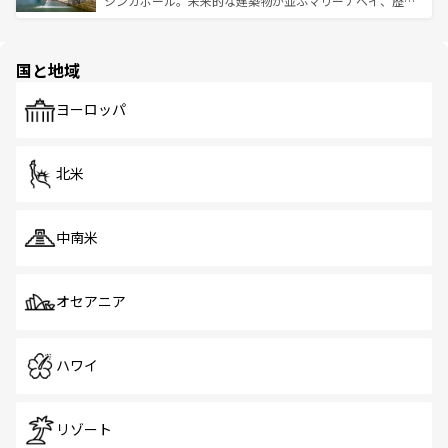
シンガポール。未来的な建築物が並ぶマリーナベイ、歴史
ける。 なお、新着のタイ情報は
コンテンツ一覧
を参照して
そう。 なお、新着の香港情報は
コンテンツ一覧
を参照して
と伝統を感じられるエスニックタウン、多数の緑豊かな公
ほしい。
ほしい。
園や自然保護区など、自然が調和した近代的な景観と文化
の多様性あふれるカラフルな町は、どこを歩いても新しい
国と地域
発見がある。さらに、治安のよさや充実した公共交通機関
も、旅行者にとっては魅力的なポイント。グルメも豊富
で、ホーカーズは地元の風情を楽しめる外せないスポット
ヨーロッパ
だ。訪れる人を飽きさせないシンガポールで、多様な魅力
を体感しよう。 なお、新着のシンガポール情報は
コンテン
ツ一覧
を参照してほしい。
北米
中南米
オセアニア
ハワイ
リゾート