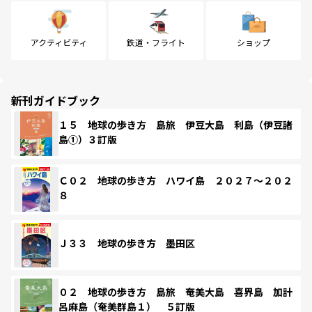
アクティビティ
鉄道・フライト
ショップ
新刊ガイドブック
１５ 地球の歩き方 島旅 伊豆大島 利島（伊豆諸
島①）３訂版
Ｃ０２ 地球の歩き方 ハワイ島 ２０２７～２０２
８
Ｊ３３ 地球の歩き方 墨田区
０２ 地球の歩き方 島旅 奄美大島 喜界島 加計
呂麻島（奄美群島１） ５訂版