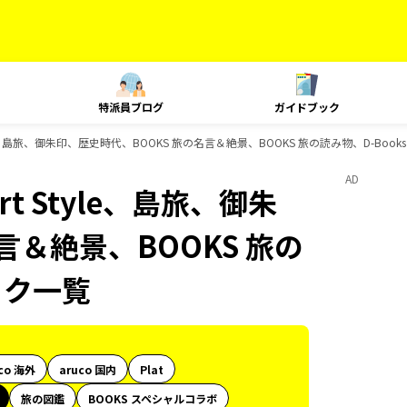
特派員ブログ
ガイドブック
yle、島旅、御朱印、歴史時代、BOOKS 旅の名言＆絶景、BOOKS 旅の読み物、D-Boo
AD
t Style、島旅、御朱
言＆絶景、BOOKS 旅の
ック一覧
co 海外
aruco 国内
Plat
旅の図鑑
BOOKS スペシャルコラボ