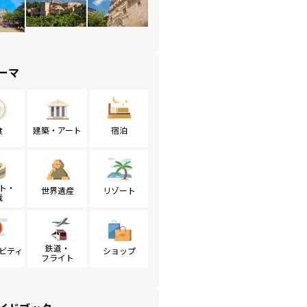
ーマ
食
建築・アート
宿泊
ト・
世界遺産
リゾート
戦
鉄道・
ビティ
ショップ
フライト