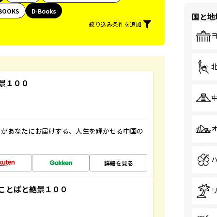
BOOKS
D-Books
国と地
絞り込み条件を追加
景１００
」があなたにお届けする、人生を輝かせる中国の
詳細を見る
ことばと絶景１００