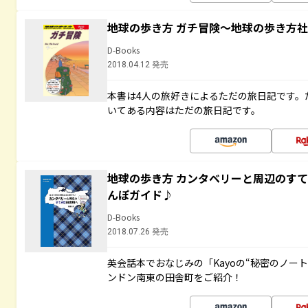
地球の歩き方 ガチ冒険～地球の歩き方
D-Books
2018.04.12 発売
本書は4人の旅好きによるただの旅日記です。
いてある内容はただの旅日記です。
地球の歩き方 カンタベリーと周辺のす
んぽガイド♪
D-Books
2018.07.26 発売
英会話本でおなじみの「Kayoの“秘密のノー
ンドン南東の田舎町をご紹介！