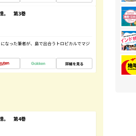
憶。 第3巻
とになった筆者が、島で出合うトロピカルでマジ
詳細を見る
憶。 第4巻