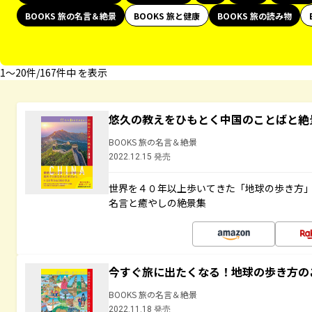
BOOKS 旅の名言＆絶景
BOOKS 旅と健康
BOOKS 旅の読み物
1〜20件/167件中 を表示
悠久の教えをひもとく中国のことばと絶
BOOKS 旅の名言＆絶景
2022.12.15 発売
世界を４０年以上歩いてきた「地球の歩き方
名言と癒やしの絶景集
今すぐ旅に出たくなる！地球の歩き方の
BOOKS 旅の名言＆絶景
2022.11.18 発売