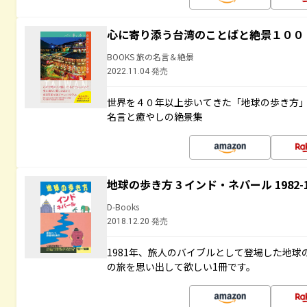
心に寄り添う台湾のことばと絶景１００
BOOKS 旅の名言＆絶景
2022.11.04 発売
世界を４０年以上歩いてきた「地球の歩き方
名言と癒やしの絶景集
地球の歩き方 3 インド・ネパール 1982
D-Books
2018.12.20 発売
1981年、旅人のバイブルとして登場した地
の旅を思い出して欲しい1冊です。