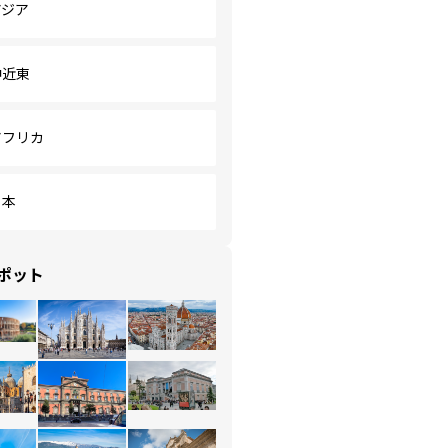
アジア
中近東
アフリカ
日本
ポット