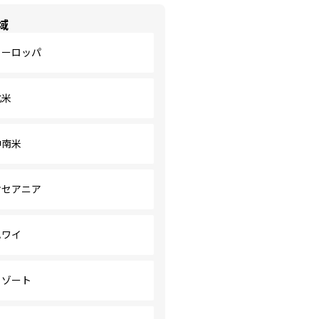
域
ヨーロッパ
北米
中南米
オセアニア
ハワイ
リゾート