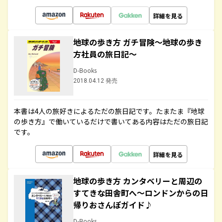
詳細を見る
地球の歩き方 ガチ冒険～地球の歩き
方社員の旅日記～
D-Books
2018.04.12 発売
本書は4人の旅好きによるただの旅日記です。たまたま『地球
の歩き方』で働いているだけで書いてある内容はただの旅日記
です。
詳細を見る
地球の歩き方 カンタベリーと周辺の
すてきな田舎町へ～ロンドンからの日
帰りおさんぽガイド♪
D-Books