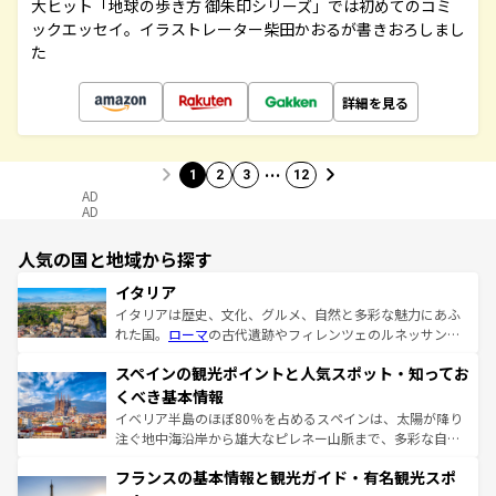
大ヒット「地球の歩き方 御朱印シリーズ」では初めてのコミ
ックエッセイ。イラストレーター柴田かおるが書きおろしまし
た
詳細を見る
…
1
2
3
12
AD
AD
人気の国と地域から探す
イタリア
イタリアは歴史、文化、グルメ、自然と多彩な魅力にあふ
れた国。
ローマ
の古代遺跡やフィレンツェのルネッサンス
美術、ヴェネツィアの運河など、歴史あるスポットはもち
スペインの観光ポイントと人気スポット・知ってお
ろん、トスカーナの美しい田園風景やアマルフィ海岸の絶
景など、自然景観も見逃せない。観光の合間には、本場の
くべき基本情報
ピザやパスタなど、絶品のイタリア料理を堪能することも
イベリア半島のほぼ80％を占めるスペインは、太陽が降り
できる。朝目覚めてから夜眠るまで、すべての瞬間を楽し
注ぐ地中海沿岸から雄大なピレネー山脈まで、多彩な自然
ませてくれるイタリアで、忘れられない旅をしてみよう！
と文化が詰まったヨーロッパ屈指の旅行先だ。多様な地域
なお、新着のイタリア情報は
コンテンツ一覧
を参照してほ
フランスの基本情報と観光ガイド・有名観光スポ
文化が根付くこの国では、情熱的なフラメンコ、熱気あふ
しい。