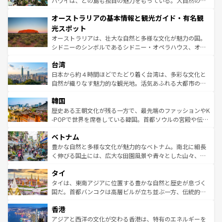
ハワイは、どの島も独自の魅力をもっている。大自然の神
ストーン国立公園といった絶景が堪能できる。さらに、南
秘を感じたいなら、火山が生み出した壮大な景観を誇るハ
オーストラリアの基本情報と観光ガイド・有名観
部のニューオーリンズでは、音楽と美食が融合した独特の
ワイ島は見逃せない。また、定番の観光地といえばオアフ
文化が魅力。旅行者はアメリカの各地域で異なる魅力を楽
島だが、静かな自然を求めるならマウイ島やカウアイ島が
光スポット
しみながら、その多様性と豊かな歴史を感じることができ
おすすめ。エメラルドグリーンに輝く海をはじめ、豊かな
オーストラリアは、壮大な自然と多様な文化が魅力の国。
るだろう。車でのロードトリップや列車の旅も、アメリカ
文化や歴史が息づいている。「アロハスピリット」と呼ば
シドニーのシンボルであるシドニー・オペラハウス、オー
ならではの贅沢な旅のスタイルだ。 なお、新着のアメリカ
れるおもてなしの心で訪れる人々を迎えてくれるハワイの
ストラリア東海岸北部に広がる大サンゴ礁地帯グレートバ
情報は
コンテンツ一覧
を参照してほしい。
人々、おいしいローカルフードやハワイアンミュージッ
台湾
リアリーフや大陸中央部にそびえるウルル（エアーズロッ
ク、伝統的なフラダンスなど、すべてがハワイの魅力を彩
ク）、タスマニアの美しい原生林やケアンズの熱帯雨林な
日本から約４時間ほどでたどり着く台湾は、多彩な文化と
っている。訪れるたびに新しい発見と感動が待っているハ
ど、見どころがたくさん。また、カフェやワイン、オージ
自然が織りなす魅力的な観光地。活気あふれる大都市の台
ワイを、存分に味わってほしい。 なお、新着のハワイ情報
ービーフなどの食文化も豊かで、美味しいものであふれて
北やノスタルジックな町並みが人気な九份（ジォウフェ
は
コンテンツ一覧
を参照してほしい。
韓国
いる。アクティビティも充実しており、サーフィンやダイ
ン）、静ひつな山岳地帯である台湾東部など、都市の喧騒
ビング、ハイキングなど、アウトドア好きにはたまらな
と山間の静けさが共存しており、訪れる人に新しい発見と
歴史ある王朝文化が残る一方で、最先端のファッションやK
い。オーストラリアの多彩な魅力を存分に味わいつくそ
驚きをもたらしてくれる。また、奥深い台湾の食文化も魅
-POPで世界を席巻している韓国。首都ソウルの宮殿や伝統
う。 なお、新着のオーストラリア情報は
コンテンツ一覧
を
力で、夜市などの屋台グルメから高級料理、ヘルシーで美
家屋が並ぶエリアでは韓国の歴史と文化に浸ることがで
参照してほしい。
ベトナム
容にもいいと評判のスイーツなど、バラエティ豊かな料理
き、地方に足を延ばせば四季折々の自然美を楽しむことが
が味わえる。 なお、新着の台湾情報は
コンテンツ一覧
を参
できる。そして、キムチや焼肉、絶品のストリートフード
豊かな自然と多様な文化が魅力的なベトナム。南北に細長
照してほしい。
まで、さまざまな韓国料理が待っている。夜には、韓国な
く伸びる国土には、広大な田園風景や青々とした山々、世
らではのナイトライフも堪能できる。あたたかいホスピタ
界遺産に登録された壮大な自然景観が点在し、都市部では
タイ
リティに包まれながら、韓国の多彩な魅力を心ゆくまで味
急速な発展と共に伝統が息づく。ハノイの古い町並みやホ
わってみてほしい。 なお、新着の韓国情報は
コンテンツ一
ーチミン市のフランス統治時代の建物も、独特の雰囲気を
タイは、東南アジアに位置する豊かな自然と歴史が息づく
覧
を参照してほしい。
醸し出している。また、バラエティの豊かさとおいしさで
国だ。首都バンコクは高層ビルが立ち並ぶ一方、伝統的な
世界中の食通を魅了してやまないベトナム料理も魅力のひ
寺院や市場がいたるところに点在し、古きよき文化と現代
香港
とつ。フォーやバインミー、ベトナムコーヒーなどは、ぜ
の活気が交差している。北部ではチェンマイなどの山岳地
ひ現地で味わいたい。どの地域を訪れてもあたたかい人々
帯で自然と触れ合い、南部ではプーケットやクラビの美し
アジアと西洋の文化が交わる香港は、特有のエネルギーを