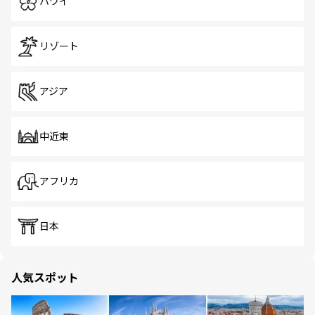
ハワイ
リゾート
アジア
中近東
アフリカ
日本
人気スポット