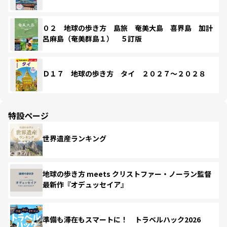
０２ 地球の歩き方 島旅 奄美大島 喜界島 加計
呂麻島（奄美群島１） ５訂版
Ｄ１７ 地球の歩き方 タイ ２０２７～２０２８
特設ページ
世界遺産ランキング
地球の歩き方 meets クリストファー・ノーラン監督
最新作『オデュッセイア』
準備も滞在もスマートに！ トラベルハック2026