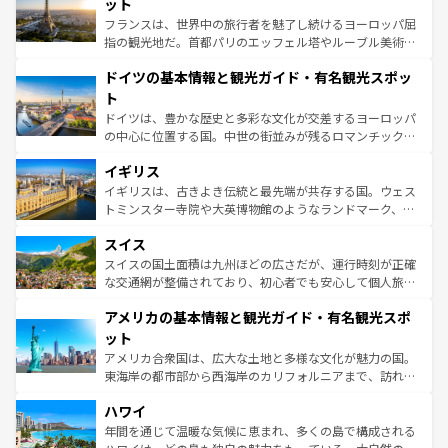
れる闘牛、そして美味しいタパスが生活の一部となってい
ット
る。首都マドリードの洗練された雰囲気や、バルセロナの
フランスは、世界中の旅行者を魅了し続けるヨーロッパ屈
アートに溢れた街角から、地方では古代ローマ遺跡や中世
指の観光地だ。首都パリのエッフェル塔やルーブル美術館
の城塞都市、穏やかなビーチリゾートまで多彩な表情を見
といった象徴的なスポットから、田舎町の古風な美しさま
せる。地方によって風土や気候が異なるスペインはその個
ドイツの基本情報と観光ガイド・有名観光スポッ
で、幅広い魅力が詰まっている。華麗な宮殿、歴史的な大
性で訪れる人を魅了する。 なお、新着のスペイン情報は
コ
聖堂、美しいビーチ、そして豊かな自然が、訪れる者を心
ト
ンテンツ一覧
を参照してほしい。
から魅了する。また、フランスは美食の国としても知ら
ドイツは、豊かな歴史と多彩な文化が交差するヨーロッパ
れ、フランス料理はユネスコ無形文化遺産にも登録されて
の中心に位置する国。中世の街並みが残るロマンチック街
いる。シャンパンの発祥地であるランス、プロヴァンスの
道から、未来を先取りするようなモダンな都市まで多様な
香り高いラベンダー畑など、多彩な楽しみ方が可能だ。さ
イギリス
顔を持つこの国は、どこを歩いても飽きることがない。ベ
らに、パリ以外の地域にも魅力が溢れており、どの街角に
ルリンの文化的活気、バイエルン州のアルプスの絶景、そ
イギリスは、古きよき伝統と最先端が共存する国。ウェス
も豊かな歴史と文化が息づいている。パリ以外の個性あふ
してライン川沿いのワイン畑といった風景は必見。ビール
トミンスター寺院や大英博物館のようなランドマーク、歴
れる地方に足を運ぶとそれぞれで全く異なる文化を体験で
とソーセージを味わいながら地元の人と過ごす楽しい時間
史ある大学都市、美しい丘陵地帯や牧歌的な風景など、エ
きるだろう。 なお、新着のフランス情報は
コンテンツ一覧
スイス
は、お酒好きな人にはぜひ体験してほしい。 なお、新着の
リアごとに異なる魅力がある。また、優雅なアフタヌーン
を参照してほしい。
ドイツ情報は
コンテンツ一覧
を参照してほしい。
ティー、ビール好きにはたまらない英国パブ、サッカー観
スイスの国土面積は九州ほどの広さだが、運行時刻が正確
戦など、本場だからこそできる体験も豊富。イギリスを旅
な交通網が整備されており、初心者でも安心して個人旅行
して楽しみつくそう。 なお、新着のイギリス情報は
コンテ
を楽しめる。日本同様に時刻表どおりの旅が可能だ。中世
アメリカの基本情報と観光ガイド・有名観光スポ
ンツ一覧
を参照してほしい。
の建物がそのまま残る町や、スイスならではのユニークな
博物館もあり、アルプス観光だけでなく町歩きも満喫する
ット
ことができる。国民の所得が高いため物価も高いが、旅行
アメリカ合衆国は、広大な土地と多様な文化が魅力の国。
者向けの交通パス提供のサービスもあり、うまく活用すれ
東海岸の都市部から西海岸のカリフォルニアまで、訪れる
ば市内交通費無料で観光を楽しむこともできる。 なお、新
場所ごとに異なる風景と体験が待っている。ニューヨーク
着のスイス情報は
コンテンツ一覧
を参照してほしい。
ハワイ
のような巨大都市は、観光、ショッピング、エンターテイ
ンメントが詰まった刺激的なスポットだ。一方、アメリカ
年間を通じて温暖な気候に恵まれ、多くの島で構成される
西部には大自然が広がり、グランドキャニオンやイエロー