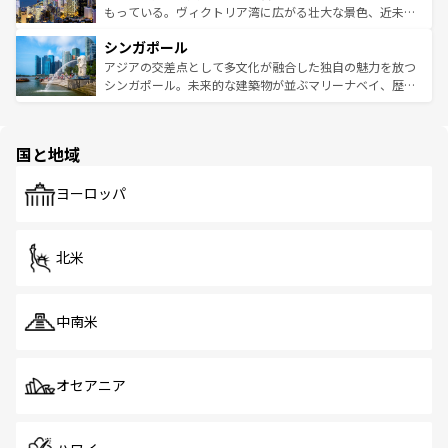
が旅行者を迎えてくれるので、きっと忘れられない旅にな
いビーチでリゾート気分を楽しむことができる。タイ料理
もっている。ヴィクトリア湾に広がる壮大な景色、近未来
るはずだ。 なお、新着のベトナム情報は
コンテンツ一覧
を
は世界的に有名で、屋台から高級レストランまで味覚を刺
的なアートスポット、そして歴史と現代が融合した町並
参照してほしい。
シンガポール
激する。気候は一年中温暖で、どの季節にも異なる楽しみ
み、どこを訪れても感動するはず。観光スポットが密集し
が待っている。親しみやすいタイの人々、仏教を中心とし
ており、効率よく見どころを回れるのも魅力。息をのむよ
アジアの交差点として多文化が融合した独自の魅力を放つ
た文化、そして多様な観光資源が、訪れる旅人を魅了し続
うな絶景から文化的な体験まで、香港を存分に楽しみ尽く
シンガポール。未来的な建築物が並ぶマリーナベイ、歴史
ける。 なお、新着のタイ情報は
コンテンツ一覧
を参照して
そう。 なお、新着の香港情報は
コンテンツ一覧
を参照して
と伝統を感じられるエスニックタウン、多数の緑豊かな公
ほしい。
ほしい。
園や自然保護区など、自然が調和した近代的な景観と文化
の多様性あふれるカラフルな町は、どこを歩いても新しい
国と地域
発見がある。さらに、治安のよさや充実した公共交通機関
も、旅行者にとっては魅力的なポイント。グルメも豊富
で、ホーカーズは地元の風情を楽しめる外せないスポット
ヨーロッパ
だ。訪れる人を飽きさせないシンガポールで、多様な魅力
を体感しよう。 なお、新着のシンガポール情報は
コンテン
ツ一覧
を参照してほしい。
北米
中南米
オセアニア