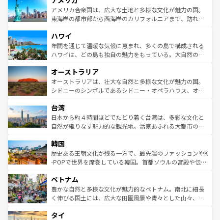
アメリカ
の建物がそのまま残る町や、スイスならではのユニークな
博物館もあり、アルプス観光だけでなく町歩きも満喫する
アメリカ合衆国は、広大な土地と多様な文化が魅力の国。
ことができる。国民の所得が高いため物価も高いが、旅行
東海岸の都市部から西海岸のカリフォルニアまで、訪れる
者向けの交通パス提供のサービスもあり、うまく活用すれ
場所ごとに異なる風景と体験が待っている。ニューヨーク
ハワイ
ば市内交通費無料で観光を楽しむこともできる。 なお、新
のような巨大都市は、観光、ショッピング、エンターテイ
着のスイス情報は
コンテンツ一覧
を参照してほしい。
ンメントが詰まった刺激的なスポットだ。一方、アメリカ
年間を通じて温暖な気候に恵まれ、多くの島で構成される
西部には大自然が広がり、グランドキャニオンやイエロー
ハワイは、どの島も独自の魅力をもっている。大自然の神
ストーン国立公園といった絶景が堪能できる。さらに、南
秘を感じたいなら、火山が生み出した壮大な景観を誇るハ
オーストラリア
部のニューオーリンズでは、音楽と美食が融合した独特の
ワイ島は見逃せない。また、定番の観光地といえばオアフ
文化が魅力。旅行者はアメリカの各地域で異なる魅力を楽
島だが、静かな自然を求めるならマウイ島やカウアイ島が
オーストラリアは、壮大な自然と多様な文化が魅力の国。
しみながら、その多様性と豊かな歴史を感じることができ
おすすめ。エメラルドグリーンに輝く海をはじめ、豊かな
シドニーのシンボルであるシドニー・オペラハウス、オー
るだろう。車でのロードトリップや列車の旅も、アメリカ
文化や歴史が息づいている。「アロハスピリット」と呼ば
ストラリア東海岸北部に広がる大サンゴ礁地帯グレートバ
ならではの贅沢な旅のスタイルだ。 なお、新着のアメリカ
台湾
れるおもてなしの心で訪れる人々を迎えてくれるハワイの
リアリーフや大陸中央部にそびえるウルル（エアーズロッ
情報は
コンテンツ一覧
を参照してほしい。
人々、おいしいローカルフードやハワイアンミュージッ
ク）、タスマニアの美しい原生林やケアンズの熱帯雨林な
日本から約４時間ほどでたどり着く台湾は、多彩な文化と
ク、伝統的なフラダンスなど、すべてがハワイの魅力を彩
ど、見どころがたくさん。また、カフェやワイン、オージ
自然が織りなす魅力的な観光地。活気あふれる大都市の台
っている。訪れるたびに新しい発見と感動が待っているハ
ービーフなどの食文化も豊かで、美味しいものであふれて
北やノスタルジックな町並みが人気な九份（ジォウフェ
ワイを、存分に味わってほしい。 なお、新着のハワイ情報
韓国
いる。アクティビティも充実しており、サーフィンやダイ
ン）、静ひつな山岳地帯である台湾東部など、都市の喧騒
は
コンテンツ一覧
を参照してほしい。
ビング、ハイキングなど、アウトドア好きにはたまらな
と山間の静けさが共存しており、訪れる人に新しい発見と
歴史ある王朝文化が残る一方で、最先端のファッションやK
い。オーストラリアの多彩な魅力を存分に味わいつくそ
驚きをもたらしてくれる。また、奥深い台湾の食文化も魅
-POPで世界を席巻している韓国。首都ソウルの宮殿や伝統
う。 なお、新着のオーストラリア情報は
コンテンツ一覧
を
力で、夜市などの屋台グルメから高級料理、ヘルシーで美
家屋が並ぶエリアでは韓国の歴史と文化に浸ることがで
参照してほしい。
ベトナム
容にもいいと評判のスイーツなど、バラエティ豊かな料理
き、地方に足を延ばせば四季折々の自然美を楽しむことが
が味わえる。 なお、新着の台湾情報は
コンテンツ一覧
を参
できる。そして、キムチや焼肉、絶品のストリートフード
豊かな自然と多様な文化が魅力的なベトナム。南北に細長
照してほしい。
まで、さまざまな韓国料理が待っている。夜には、韓国な
く伸びる国土には、広大な田園風景や青々とした山々、世
らではのナイトライフも堪能できる。あたたかいホスピタ
界遺産に登録された壮大な自然景観が点在し、都市部では
タイ
リティに包まれながら、韓国の多彩な魅力を心ゆくまで味
急速な発展と共に伝統が息づく。ハノイの古い町並みやホ