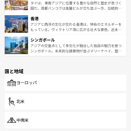
わってみてほしい。 なお、新着の韓国情報は
コンテンツ一
ーチミン市のフランス統治時代の建物も、独特の雰囲気を
タイは、東南アジアに位置する豊かな自然と歴史が息づく
覧
を参照してほしい。
醸し出している。また、バラエティの豊かさとおいしさで
国だ。首都バンコクは高層ビルが立ち並ぶ一方、伝統的な
世界中の食通を魅了してやまないベトナム料理も魅力のひ
寺院や市場がいたるところに点在し、古きよき文化と現代
香港
とつ。フォーやバインミー、ベトナムコーヒーなどは、ぜ
の活気が交差している。北部ではチェンマイなどの山岳地
ひ現地で味わいたい。どの地域を訪れてもあたたかい人々
帯で自然と触れ合い、南部ではプーケットやクラビの美し
アジアと西洋の文化が交わる香港は、特有のエネルギーを
が旅行者を迎えてくれるので、きっと忘れられない旅にな
いビーチでリゾート気分を楽しむことができる。タイ料理
もっている。ヴィクトリア湾に広がる壮大な景色、近未来
るはずだ。 なお、新着のベトナム情報は
コンテンツ一覧
を
は世界的に有名で、屋台から高級レストランまで味覚を刺
的なアートスポット、そして歴史と現代が融合した町並
参照してほしい。
シンガポール
激する。気候は一年中温暖で、どの季節にも異なる楽しみ
み、どこを訪れても感動するはず。観光スポットが密集し
が待っている。親しみやすいタイの人々、仏教を中心とし
ており、効率よく見どころを回れるのも魅力。息をのむよ
アジアの交差点として多文化が融合した独自の魅力を放つ
た文化、そして多様な観光資源が、訪れる旅人を魅了し続
うな絶景から文化的な体験まで、香港を存分に楽しみ尽く
シンガポール。未来的な建築物が並ぶマリーナベイ、歴史
ける。 なお、新着のタイ情報は
コンテンツ一覧
を参照して
そう。 なお、新着の香港情報は
コンテンツ一覧
を参照して
と伝統を感じられるエスニックタウン、多数の緑豊かな公
ほしい。
ほしい。
園や自然保護区など、自然が調和した近代的な景観と文化
の多様性あふれるカラフルな町は、どこを歩いても新しい
国と地域
発見がある。さらに、治安のよさや充実した公共交通機関
も、旅行者にとっては魅力的なポイント。グルメも豊富
で、ホーカーズは地元の風情を楽しめる外せないスポット
ヨーロッパ
だ。訪れる人を飽きさせないシンガポールで、多様な魅力
を体感しよう。 なお、新着のシンガポール情報は
コンテン
ツ一覧
を参照してほしい。
北米
中南米