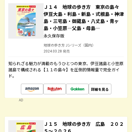
Ｊ１４ 地球の歩き方 東京の島々
伊豆大島・利島・新島・式根島・神津
島・三宅島・御蔵島・八丈島・青ヶ
島・小笠原―父島・母島―
永久保存版
地球の歩き方 Jシリーズ（国内）
2024.03.28 発売
知られざる魅力が満載のもうひとつの東京、伊豆諸島と小笠原
諸島で構成される【１１の島々】を圧倒的情報量で完全ガイ
ド。
詳細を見る
AD
Ｊ１５ 地球の歩き方 広島 ２０２
５～２０２６