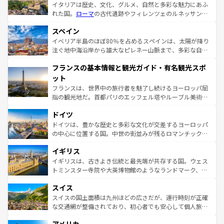
イタリアは歴史、文化、グルメ、自然と多彩な魅力にあふ
れた国。
ローマ
の古代遺跡やフィレンツェのルネッサンス
美術、ヴェネツィアの運河など、歴史あるスポットはもち
スペイン
ろん、トスカーナの美しい田園風景やアマルフィ海岸の絶
景など、自然景観も見逃せない。観光の合間には、本場の
イベリア半島のほぼ80％を占めるスペインは、太陽が降り
ピザやパスタなど、絶品のイタリア料理を堪能することも
注ぐ地中海沿岸から雄大なピレネー山脈まで、多彩な自然
できる。朝目覚めてから夜眠るまで、すべての瞬間を楽し
と文化が詰まったヨーロッパ屈指の旅行先だ。多様な地域
フランスの基本情報と観光ガイド・有名観光スポ
ませてくれるイタリアで、忘れられない旅をしてみよう！
文化が根付くこの国では、情熱的なフラメンコ、熱気あふ
なお、新着のイタリア情報は
コンテンツ一覧
を参照してほ
れる闘牛、そして美味しいタパスが生活の一部となってい
ット
しい。
る。首都マドリードの洗練された雰囲気や、バルセロナの
フランスは、世界中の旅行者を魅了し続けるヨーロッパ屈
アートに溢れた街角から、地方では古代ローマ遺跡や中世
指の観光地だ。首都パリのエッフェル塔やルーブル美術館
の城塞都市、穏やかなビーチリゾートまで多彩な表情を見
といった象徴的なスポットから、田舎町の古風な美しさま
せる。地方によって風土や気候が異なるスペインはその個
ドイツ
で、幅広い魅力が詰まっている。華麗な宮殿、歴史的な大
性で訪れる人を魅了する。 なお、新着のスペイン情報は
コ
聖堂、美しいビーチ、そして豊かな自然が、訪れる者を心
ドイツは、豊かな歴史と多彩な文化が交差するヨーロッパ
ンテンツ一覧
を参照してほしい。
から魅了する。また、フランスは美食の国としても知ら
の中心に位置する国。中世の街並みが残るロマンチック街
れ、フランス料理はユネスコ無形文化遺産にも登録されて
道から、未来を先取りするようなモダンな都市まで多様な
イギリス
いる。シャンパンの発祥地であるランス、プロヴァンスの
顔を持つこの国は、どこを歩いても飽きることがない。ベ
香り高いラベンダー畑など、多彩な楽しみ方が可能だ。さ
ルリンの文化的活気、バイエルン州のアルプスの絶景、そ
イギリスは、古きよき伝統と最先端が共存する国。ウェス
らに、パリ以外の地域にも魅力が溢れており、どの街角に
してライン川沿いのワイン畑といった風景は必見。ビール
トミンスター寺院や大英博物館のようなランドマーク、歴
も豊かな歴史と文化が息づいている。パリ以外の個性あふ
とソーセージを味わいながら地元の人と過ごす楽しい時間
史ある大学都市、美しい丘陵地帯や牧歌的な風景など、エ
れる地方に足を運ぶとそれぞれで全く異なる文化を体験で
スイス
は、お酒好きな人にはぜひ体験してほしい。 なお、新着の
リアごとに異なる魅力がある。また、優雅なアフタヌーン
きるだろう。 なお、新着のフランス情報は
コンテンツ一覧
ドイツ情報は
コンテンツ一覧
を参照してほしい。
ティー、ビール好きにはたまらない英国パブ、サッカー観
スイスの国土面積は九州ほどの広さだが、運行時刻が正確
を参照してほしい。
戦など、本場だからこそできる体験も豊富。イギリスを旅
な交通網が整備されており、初心者でも安心して個人旅行
して楽しみつくそう。 なお、新着のイギリス情報は
コンテ
を楽しめる。日本同様に時刻表どおりの旅が可能だ。中世
ンツ一覧
を参照してほしい。