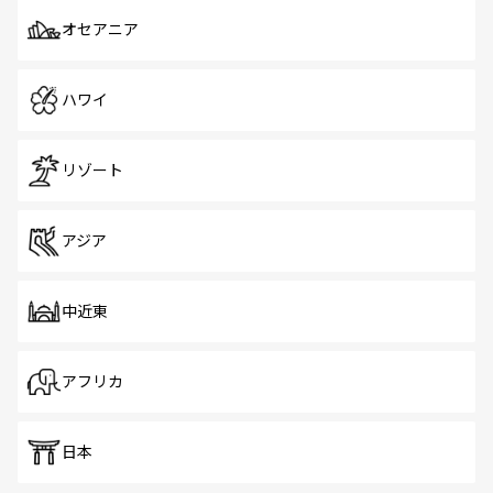
オセアニア
ハワイ
リゾート
アジア
中近東
アフリカ
日本