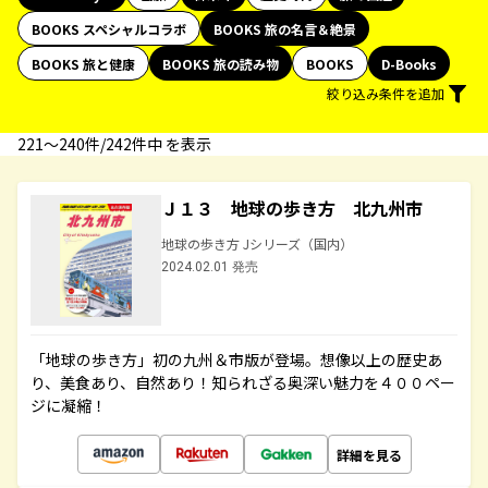
BOOKS スペシャルコラボ
BOOKS 旅の名言＆絶景
BOOKS 旅と健康
BOOKS 旅の読み物
BOOKS
D-Books
絞り込み条件を追加
221〜240件/242件中 を表示
Ｊ１３ 地球の歩き方 北九州市
地球の歩き方 Jシリーズ（国内）
2024.02.01 発売
「地球の歩き方」初の九州＆市版が登場。想像以上の歴史あ
り、美食あり、自然あり！知られざる奥深い魅力を４００ペー
ジに凝縮！
詳細を見る