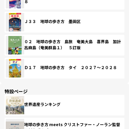
８
Ｊ３３ 地球の歩き方 墨田区
０２ 地球の歩き方 島旅 奄美大島 喜界島 加計
呂麻島（奄美群島１） ５訂版
Ｄ１７ 地球の歩き方 タイ ２０２７～２０２８
特設ページ
世界遺産ランキング
地球の歩き方 meets クリストファー・ノーラン監督