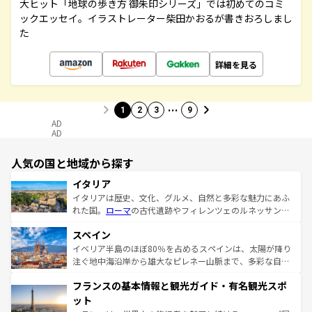
大ヒット「地球の歩き方 御朱印シリーズ」では初めてのコミ
ックエッセイ。イラストレーター柴田かおるが書きおろしまし
た
詳細を見る
…
1
2
3
9
AD
AD
人気の国と地域から探す
イタリア
イタリアは歴史、文化、グルメ、自然と多彩な魅力にあふ
れた国。
ローマ
の古代遺跡やフィレンツェのルネッサンス
美術、ヴェネツィアの運河など、歴史あるスポットはもち
スペイン
ろん、トスカーナの美しい田園風景やアマルフィ海岸の絶
景など、自然景観も見逃せない。観光の合間には、本場の
イベリア半島のほぼ80％を占めるスペインは、太陽が降り
ピザやパスタなど、絶品のイタリア料理を堪能することも
注ぐ地中海沿岸から雄大なピレネー山脈まで、多彩な自然
できる。朝目覚めてから夜眠るまで、すべての瞬間を楽し
と文化が詰まったヨーロッパ屈指の旅行先だ。多様な地域
フランスの基本情報と観光ガイド・有名観光スポ
ませてくれるイタリアで、忘れられない旅をしてみよう！
文化が根付くこの国では、情熱的なフラメンコ、熱気あふ
なお、新着のイタリア情報は
コンテンツ一覧
を参照してほ
れる闘牛、そして美味しいタパスが生活の一部となってい
ット
しい。
る。首都マドリードの洗練された雰囲気や、バルセロナの