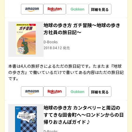
詳細を見る
地球の歩き方 ガチ冒険～地球の歩き
方社員の旅日記～
D-Books
2018.04.12 発売
本書は4人の旅好きによるただの旅日記です。たまたま『地球
の歩き方』で働いているだけで書いてある内容はただの旅日記
です。
詳細を見る
地球の歩き方 カンタベリーと周辺の
すてきな田舎町へ～ロンドンからの日
帰りおさんぽガイド♪
D-Books