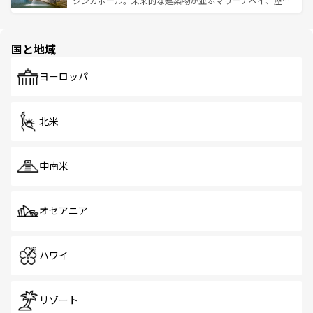
シンガポール。未来的な建築物が並ぶマリーナベイ、歴史
ける。 なお、新着のタイ情報は
コンテンツ一覧
を参照して
そう。 なお、新着の香港情報は
コンテンツ一覧
を参照して
と伝統を感じられるエスニックタウン、多数の緑豊かな公
ほしい。
ほしい。
園や自然保護区など、自然が調和した近代的な景観と文化
の多様性あふれるカラフルな町は、どこを歩いても新しい
国と地域
発見がある。さらに、治安のよさや充実した公共交通機関
も、旅行者にとっては魅力的なポイント。グルメも豊富
で、ホーカーズは地元の風情を楽しめる外せないスポット
ヨーロッパ
だ。訪れる人を飽きさせないシンガポールで、多様な魅力
を体感しよう。 なお、新着のシンガポール情報は
コンテン
ツ一覧
を参照してほしい。
北米
中南米
オセアニア
ハワイ
リゾート