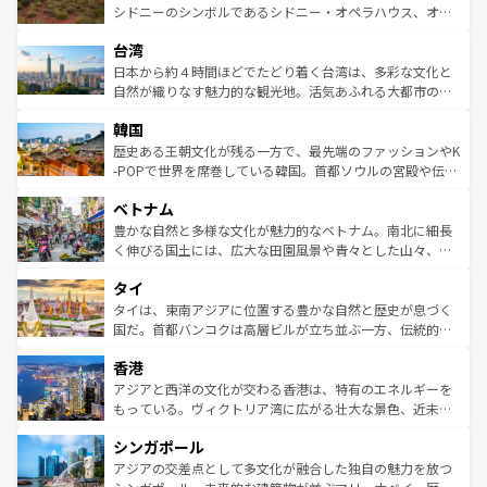
しみながら、その多様性と豊かな歴史を感じることができ
おすすめ。エメラルドグリーンに輝く海をはじめ、豊かな
シドニーのシンボルであるシドニー・オペラハウス、オー
るだろう。車でのロードトリップや列車の旅も、アメリカ
文化や歴史が息づいている。「アロハスピリット」と呼ば
ストラリア東海岸北部に広がる大サンゴ礁地帯グレートバ
ならではの贅沢な旅のスタイルだ。 なお、新着のアメリカ
台湾
れるおもてなしの心で訪れる人々を迎えてくれるハワイの
リアリーフや大陸中央部にそびえるウルル（エアーズロッ
情報は
コンテンツ一覧
を参照してほしい。
人々、おいしいローカルフードやハワイアンミュージッ
ク）、タスマニアの美しい原生林やケアンズの熱帯雨林な
日本から約４時間ほどでたどり着く台湾は、多彩な文化と
ク、伝統的なフラダンスなど、すべてがハワイの魅力を彩
ど、見どころがたくさん。また、カフェやワイン、オージ
自然が織りなす魅力的な観光地。活気あふれる大都市の台
っている。訪れるたびに新しい発見と感動が待っているハ
ービーフなどの食文化も豊かで、美味しいものであふれて
北やノスタルジックな町並みが人気な九份（ジォウフェ
ワイを、存分に味わってほしい。 なお、新着のハワイ情報
韓国
いる。アクティビティも充実しており、サーフィンやダイ
ン）、静ひつな山岳地帯である台湾東部など、都市の喧騒
は
コンテンツ一覧
を参照してほしい。
ビング、ハイキングなど、アウトドア好きにはたまらな
と山間の静けさが共存しており、訪れる人に新しい発見と
歴史ある王朝文化が残る一方で、最先端のファッションやK
い。オーストラリアの多彩な魅力を存分に味わいつくそ
驚きをもたらしてくれる。また、奥深い台湾の食文化も魅
-POPで世界を席巻している韓国。首都ソウルの宮殿や伝統
う。 なお、新着のオーストラリア情報は
コンテンツ一覧
を
力で、夜市などの屋台グルメから高級料理、ヘルシーで美
家屋が並ぶエリアでは韓国の歴史と文化に浸ることがで
参照してほしい。
ベトナム
容にもいいと評判のスイーツなど、バラエティ豊かな料理
き、地方に足を延ばせば四季折々の自然美を楽しむことが
が味わえる。 なお、新着の台湾情報は
コンテンツ一覧
を参
できる。そして、キムチや焼肉、絶品のストリートフード
豊かな自然と多様な文化が魅力的なベトナム。南北に細長
照してほしい。
まで、さまざまな韓国料理が待っている。夜には、韓国な
く伸びる国土には、広大な田園風景や青々とした山々、世
らではのナイトライフも堪能できる。あたたかいホスピタ
界遺産に登録された壮大な自然景観が点在し、都市部では
タイ
リティに包まれながら、韓国の多彩な魅力を心ゆくまで味
急速な発展と共に伝統が息づく。ハノイの古い町並みやホ
わってみてほしい。 なお、新着の韓国情報は
コンテンツ一
ーチミン市のフランス統治時代の建物も、独特の雰囲気を
タイは、東南アジアに位置する豊かな自然と歴史が息づく
覧
を参照してほしい。
醸し出している。また、バラエティの豊かさとおいしさで
国だ。首都バンコクは高層ビルが立ち並ぶ一方、伝統的な
世界中の食通を魅了してやまないベトナム料理も魅力のひ
寺院や市場がいたるところに点在し、古きよき文化と現代
香港
とつ。フォーやバインミー、ベトナムコーヒーなどは、ぜ
の活気が交差している。北部ではチェンマイなどの山岳地
ひ現地で味わいたい。どの地域を訪れてもあたたかい人々
帯で自然と触れ合い、南部ではプーケットやクラビの美し
アジアと西洋の文化が交わる香港は、特有のエネルギーを
が旅行者を迎えてくれるので、きっと忘れられない旅にな
いビーチでリゾート気分を楽しむことができる。タイ料理
もっている。ヴィクトリア湾に広がる壮大な景色、近未来
るはずだ。 なお、新着のベトナム情報は
コンテンツ一覧
を
は世界的に有名で、屋台から高級レストランまで味覚を刺
的なアートスポット、そして歴史と現代が融合した町並
参照してほしい。
シンガポール
激する。気候は一年中温暖で、どの季節にも異なる楽しみ
み、どこを訪れても感動するはず。観光スポットが密集し
が待っている。親しみやすいタイの人々、仏教を中心とし
ており、効率よく見どころを回れるのも魅力。息をのむよ
アジアの交差点として多文化が融合した独自の魅力を放つ
た文化、そして多様な観光資源が、訪れる旅人を魅了し続
うな絶景から文化的な体験まで、香港を存分に楽しみ尽く