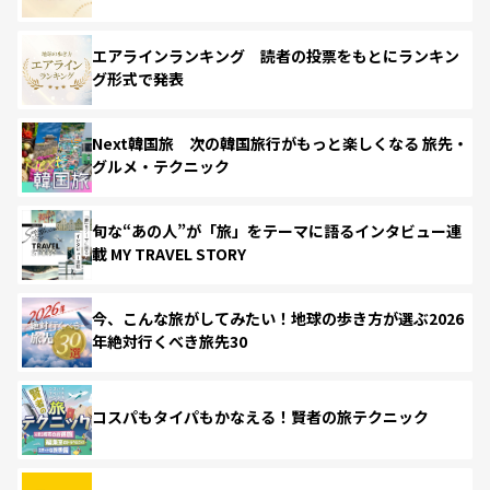
エアラインランキング 読者の投票をもとにランキン
グ形式で発表
Next韓国旅 次の韓国旅行がもっと楽しくなる 旅先・
グルメ・テクニック
旬な“あの人”が「旅」をテーマに語るインタビュー連
載 MY TRAVEL STORY
今、こんな旅がしてみたい！地球の歩き方が選ぶ2026
年絶対行くべき旅先30
コスパもタイパもかなえる！賢者の旅テクニック