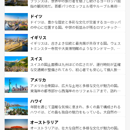
フランスは、世界中の旅行者を魅了し続けるヨーロッパ屈
アートに溢れた街角から、地方では古代ローマ遺跡や中世
指の観光地だ。首都パリのエッフェル塔やルーブル美術館
の城塞都市、穏やかなビーチリゾートまで多彩な表情を見
といった象徴的なスポットから、田舎町の古風な美しさま
せる。地方によって風土や気候が異なるスペインはその個
ドイツ
で、幅広い魅力が詰まっている。華麗な宮殿、歴史的な大
性で訪れる人を魅了する。 なお、新着のスペイン情報は
コ
聖堂、美しいビーチ、そして豊かな自然が、訪れる者を心
ドイツは、豊かな歴史と多彩な文化が交差するヨーロッパ
ンテンツ一覧
を参照してほしい。
から魅了する。また、フランスは美食の国としても知ら
の中心に位置する国。中世の街並みが残るロマンチック街
れ、フランス料理はユネスコ無形文化遺産にも登録されて
道から、未来を先取りするようなモダンな都市まで多様な
イギリス
いる。シャンパンの発祥地であるランス、プロヴァンスの
顔を持つこの国は、どこを歩いても飽きることがない。ベ
香り高いラベンダー畑など、多彩な楽しみ方が可能だ。さ
ルリンの文化的活気、バイエルン州のアルプスの絶景、そ
イギリスは、古きよき伝統と最先端が共存する国。ウェス
らに、パリ以外の地域にも魅力が溢れており、どの街角に
してライン川沿いのワイン畑といった風景は必見。ビール
トミンスター寺院や大英博物館のようなランドマーク、歴
も豊かな歴史と文化が息づいている。パリ以外の個性あふ
とソーセージを味わいながら地元の人と過ごす楽しい時間
史ある大学都市、美しい丘陵地帯や牧歌的な風景など、エ
れる地方に足を運ぶとそれぞれで全く異なる文化を体験で
スイス
は、お酒好きな人にはぜひ体験してほしい。 なお、新着の
リアごとに異なる魅力がある。また、優雅なアフタヌーン
きるだろう。 なお、新着のフランス情報は
コンテンツ一覧
ドイツ情報は
コンテンツ一覧
を参照してほしい。
ティー、ビール好きにはたまらない英国パブ、サッカー観
スイスの国土面積は九州ほどの広さだが、運行時刻が正確
を参照してほしい。
戦など、本場だからこそできる体験も豊富。イギリスを旅
な交通網が整備されており、初心者でも安心して個人旅行
して楽しみつくそう。 なお、新着のイギリス情報は
コンテ
を楽しめる。日本同様に時刻表どおりの旅が可能だ。中世
アメリカ
ンツ一覧
を参照してほしい。
の建物がそのまま残る町や、スイスならではのユニークな
博物館もあり、アルプス観光だけでなく町歩きも満喫する
アメリカ合衆国は、広大な土地と多様な文化が魅力の国。
ことができる。国民の所得が高いため物価も高いが、旅行
東海岸の都市部から西海岸のカリフォルニアまで、訪れる
者向けの交通パス提供のサービスもあり、うまく活用すれ
場所ごとに異なる風景と体験が待っている。ニューヨーク
ハワイ
ば市内交通費無料で観光を楽しむこともできる。 なお、新
のような巨大都市は、観光、ショッピング、エンターテイ
着のスイス情報は
コンテンツ一覧
を参照してほしい。
ンメントが詰まった刺激的なスポットだ。一方、アメリカ
年間を通じて温暖な気候に恵まれ、多くの島で構成される
西部には大自然が広がり、グランドキャニオンやイエロー
ハワイは、どの島も独自の魅力をもっている。大自然の神
ストーン国立公園といった絶景が堪能できる。さらに、南
秘を感じたいなら、火山が生み出した壮大な景観を誇るハ
オーストラリア
部のニューオーリンズでは、音楽と美食が融合した独特の
ワイ島は見逃せない。また、定番の観光地といえばオアフ
文化が魅力。旅行者はアメリカの各地域で異なる魅力を楽
島だが、静かな自然を求めるならマウイ島やカウアイ島が
オーストラリアは、壮大な自然と多様な文化が魅力の国。