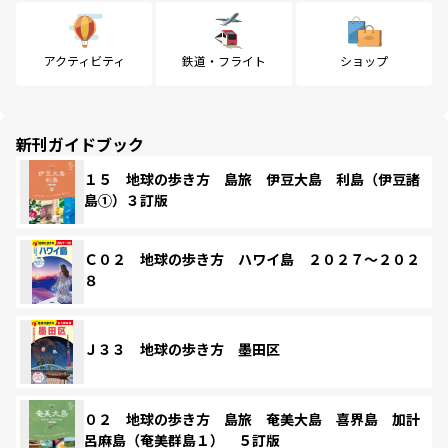
アクティビティ
鉄道・フライト
ショップ
新刊ガイドブック
１５ 地球の歩き方 島旅 伊豆大島 利島（伊豆諸
島①）３訂版
Ｃ０２ 地球の歩き方 ハワイ島 ２０２７～２０２
８
Ｊ３３ 地球の歩き方 墨田区
０２ 地球の歩き方 島旅 奄美大島 喜界島 加計
呂麻島（奄美群島１） ５訂版