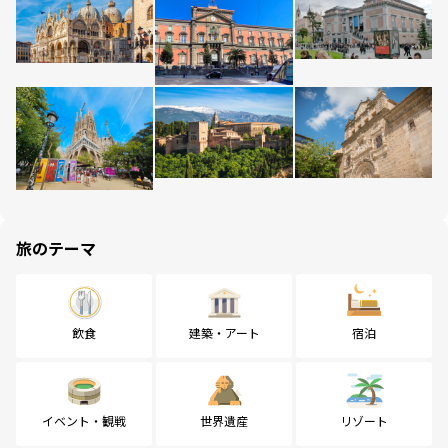
旅のテーマ
飲食
建築・アート
宿泊
イベント・観戦
世界遺産
リゾート