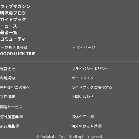
ウェブマガジン
特派員ブログ
ガイドブック
ニュース
著者一覧
コミュニティ
新規会員登録
マイページ
GOOD LUCK TRIP
運営会社
プライバシーポリシー
利用規約
ガイドライン
書店御担当者様へ
ガイドブックに投稿する
採用情報
お問い合わせ
関連サービス
海外航空券
海外ツアー
旅行用品
海外のおみやげ
© Arukikata. Co.,Ltd. All rights reserved.