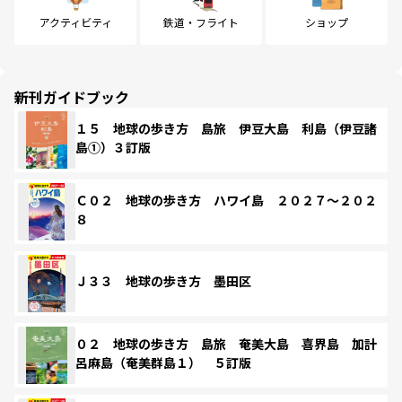
アクティビティ
鉄道・フライト
ショップ
新刊ガイドブック
１５ 地球の歩き方 島旅 伊豆大島 利島（伊豆諸
島①）３訂版
Ｃ０２ 地球の歩き方 ハワイ島 ２０２７～２０２
８
Ｊ３３ 地球の歩き方 墨田区
０２ 地球の歩き方 島旅 奄美大島 喜界島 加計
呂麻島（奄美群島１） ５訂版