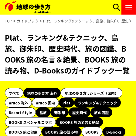
TOP
ガイドブック
Plat、ランキング&テクニック、島旅、御朱印、歴史時代、
Plat、ランキング&テクニック、島
旅、御朱印、歴史時代、旅の図鑑、B
OOKS 旅の名言＆絶景、BOOKS 旅の
読み物、D-Booksのガイドブック一覧
すべて
地球の歩き方 海外
地球の歩き方 Jシリーズ（国内）
aruco 海外
aruco 国内
Plat
ランキング&テクニック
Resort Style
島旅
御朱印
歴史時代
旅の図鑑
BOOKS スペシャルコラボ
BOOKS 旅の名言＆絶景
BOOKS 旅と健康
BOOKS 旅の読み物
BOOKS
D-Books