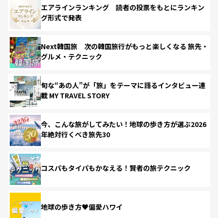
エアラインランキング 読者の投票をもとにランキン
グ形式で発表
Next韓国旅 次の韓国旅行がもっと楽しくなる 旅先・
グルメ・テクニック
旬な“あの人”が「旅」をテーマに語るインタビュー連
載 MY TRAVEL STORY
今、こんな旅がしてみたい！地球の歩き方が選ぶ2026
年絶対行くべき旅先30
コスパもタイパもかなえる！賢者の旅テクニック
地球の歩き方♥偏愛ハワイ