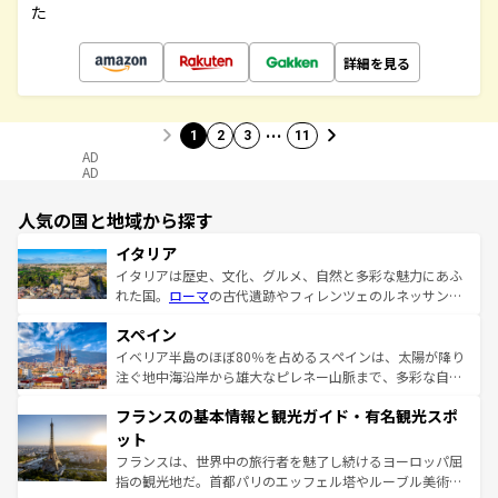
た
詳細を見る
…
1
2
3
11
AD
AD
人気の国と地域から探す
イタリア
イタリアは歴史、文化、グルメ、自然と多彩な魅力にあふ
れた国。
ローマ
の古代遺跡やフィレンツェのルネッサンス
美術、ヴェネツィアの運河など、歴史あるスポットはもち
スペイン
ろん、トスカーナの美しい田園風景やアマルフィ海岸の絶
景など、自然景観も見逃せない。観光の合間には、本場の
イベリア半島のほぼ80％を占めるスペインは、太陽が降り
ピザやパスタなど、絶品のイタリア料理を堪能することも
注ぐ地中海沿岸から雄大なピレネー山脈まで、多彩な自然
できる。朝目覚めてから夜眠るまで、すべての瞬間を楽し
と文化が詰まったヨーロッパ屈指の旅行先だ。多様な地域
フランスの基本情報と観光ガイド・有名観光スポ
ませてくれるイタリアで、忘れられない旅をしてみよう！
文化が根付くこの国では、情熱的なフラメンコ、熱気あふ
なお、新着のイタリア情報は
コンテンツ一覧
を参照してほ
れる闘牛、そして美味しいタパスが生活の一部となってい
ット
しい。
る。首都マドリードの洗練された雰囲気や、バルセロナの
フランスは、世界中の旅行者を魅了し続けるヨーロッパ屈
アートに溢れた街角から、地方では古代ローマ遺跡や中世
指の観光地だ。首都パリのエッフェル塔やルーブル美術館
の城塞都市、穏やかなビーチリゾートまで多彩な表情を見