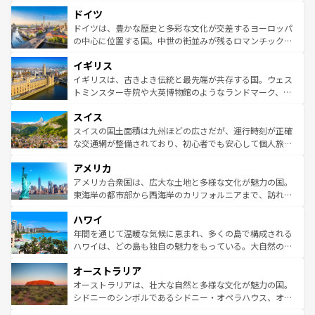
といった象徴的なスポットから、田舎町の古風な美しさま
せる。地方によって風土や気候が異なるスペインはその個
ドイツ
で、幅広い魅力が詰まっている。華麗な宮殿、歴史的な大
性で訪れる人を魅了する。 なお、新着のスペイン情報は
コ
聖堂、美しいビーチ、そして豊かな自然が、訪れる者を心
ドイツは、豊かな歴史と多彩な文化が交差するヨーロッパ
ンテンツ一覧
を参照してほしい。
から魅了する。また、フランスは美食の国としても知ら
の中心に位置する国。中世の街並みが残るロマンチック街
れ、フランス料理はユネスコ無形文化遺産にも登録されて
道から、未来を先取りするようなモダンな都市まで多様な
イギリス
いる。シャンパンの発祥地であるランス、プロヴァンスの
顔を持つこの国は、どこを歩いても飽きることがない。ベ
香り高いラベンダー畑など、多彩な楽しみ方が可能だ。さ
ルリンの文化的活気、バイエルン州のアルプスの絶景、そ
イギリスは、古きよき伝統と最先端が共存する国。ウェス
らに、パリ以外の地域にも魅力が溢れており、どの街角に
してライン川沿いのワイン畑といった風景は必見。ビール
トミンスター寺院や大英博物館のようなランドマーク、歴
も豊かな歴史と文化が息づいている。パリ以外の個性あふ
とソーセージを味わいながら地元の人と過ごす楽しい時間
史ある大学都市、美しい丘陵地帯や牧歌的な風景など、エ
れる地方に足を運ぶとそれぞれで全く異なる文化を体験で
スイス
は、お酒好きな人にはぜひ体験してほしい。 なお、新着の
リアごとに異なる魅力がある。また、優雅なアフタヌーン
きるだろう。 なお、新着のフランス情報は
コンテンツ一覧
ドイツ情報は
コンテンツ一覧
を参照してほしい。
ティー、ビール好きにはたまらない英国パブ、サッカー観
スイスの国土面積は九州ほどの広さだが、運行時刻が正確
を参照してほしい。
戦など、本場だからこそできる体験も豊富。イギリスを旅
な交通網が整備されており、初心者でも安心して個人旅行
して楽しみつくそう。 なお、新着のイギリス情報は
コンテ
を楽しめる。日本同様に時刻表どおりの旅が可能だ。中世
アメリカ
ンツ一覧
を参照してほしい。
の建物がそのまま残る町や、スイスならではのユニークな
博物館もあり、アルプス観光だけでなく町歩きも満喫する
アメリカ合衆国は、広大な土地と多様な文化が魅力の国。
ことができる。国民の所得が高いため物価も高いが、旅行
東海岸の都市部から西海岸のカリフォルニアまで、訪れる
者向けの交通パス提供のサービスもあり、うまく活用すれ
場所ごとに異なる風景と体験が待っている。ニューヨーク
ハワイ
ば市内交通費無料で観光を楽しむこともできる。 なお、新
のような巨大都市は、観光、ショッピング、エンターテイ
着のスイス情報は
コンテンツ一覧
を参照してほしい。
ンメントが詰まった刺激的なスポットだ。一方、アメリカ
年間を通じて温暖な気候に恵まれ、多くの島で構成される
西部には大自然が広がり、グランドキャニオンやイエロー
ハワイは、どの島も独自の魅力をもっている。大自然の神
ストーン国立公園といった絶景が堪能できる。さらに、南
秘を感じたいなら、火山が生み出した壮大な景観を誇るハ
オーストラリア
部のニューオーリンズでは、音楽と美食が融合した独特の
ワイ島は見逃せない。また、定番の観光地といえばオアフ
文化が魅力。旅行者はアメリカの各地域で異なる魅力を楽
島だが、静かな自然を求めるならマウイ島やカウアイ島が
オーストラリアは、壮大な自然と多様な文化が魅力の国。
しみながら、その多様性と豊かな歴史を感じることができ
おすすめ。エメラルドグリーンに輝く海をはじめ、豊かな
シドニーのシンボルであるシドニー・オペラハウス、オー
るだろう。車でのロードトリップや列車の旅も、アメリカ
文化や歴史が息づいている。「アロハスピリット」と呼ば
ストラリア東海岸北部に広がる大サンゴ礁地帯グレートバ