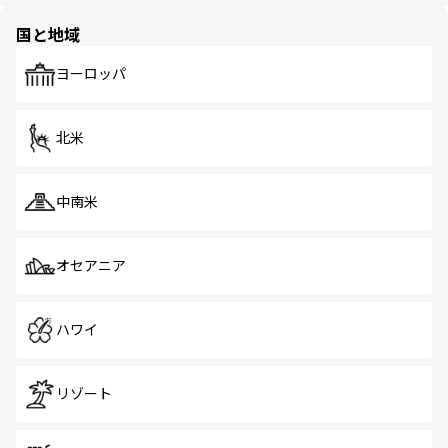
園や自然保護区など、自然が調和した近代的な景観と文化
の多様性あふれるカラフルな町は、どこを歩いても新しい
国と地域
発見がある。さらに、治安のよさや充実した公共交通機関
も、旅行者にとっては魅力的なポイント。グルメも豊富
で、ホーカーズは地元の風情を楽しめる外せないスポット
ヨーロッパ
だ。訪れる人を飽きさせないシンガポールで、多様な魅力
を体感しよう。 なお、新着のシンガポール情報は
コンテン
ツ一覧
を参照してほしい。
北米
中南米
オセアニア
ハワイ
リゾート