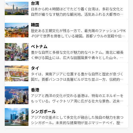
ならではの贅沢な旅のスタイルだ。 なお、新着のアメリカ
台湾
れるおもてなしの心で訪れる人々を迎えてくれるハワイの
リアリーフや大陸中央部にそびえるウルル（エアーズロッ
情報は
コンテンツ一覧
を参照してほしい。
人々、おいしいローカルフードやハワイアンミュージッ
ク）、タスマニアの美しい原生林やケアンズの熱帯雨林な
日本から約４時間ほどでたどり着く台湾は、多彩な文化と
ク、伝統的なフラダンスなど、すべてがハワイの魅力を彩
ど、見どころがたくさん。また、カフェやワイン、オージ
自然が織りなす魅力的な観光地。活気あふれる大都市の台
っている。訪れるたびに新しい発見と感動が待っているハ
ービーフなどの食文化も豊かで、美味しいものであふれて
北やノスタルジックな町並みが人気な九份（ジォウフェ
ワイを、存分に味わってほしい。 なお、新着のハワイ情報
韓国
いる。アクティビティも充実しており、サーフィンやダイ
ン）、静ひつな山岳地帯である台湾東部など、都市の喧騒
は
コンテンツ一覧
を参照してほしい。
ビング、ハイキングなど、アウトドア好きにはたまらな
と山間の静けさが共存しており、訪れる人に新しい発見と
歴史ある王朝文化が残る一方で、最先端のファッションやK
い。オーストラリアの多彩な魅力を存分に味わいつくそ
驚きをもたらしてくれる。また、奥深い台湾の食文化も魅
-POPで世界を席巻している韓国。首都ソウルの宮殿や伝統
う。 なお、新着のオーストラリア情報は
コンテンツ一覧
を
力で、夜市などの屋台グルメから高級料理、ヘルシーで美
家屋が並ぶエリアでは韓国の歴史と文化に浸ることがで
参照してほしい。
ベトナム
容にもいいと評判のスイーツなど、バラエティ豊かな料理
き、地方に足を延ばせば四季折々の自然美を楽しむことが
が味わえる。 なお、新着の台湾情報は
コンテンツ一覧
を参
できる。そして、キムチや焼肉、絶品のストリートフード
豊かな自然と多様な文化が魅力的なベトナム。南北に細長
照してほしい。
まで、さまざまな韓国料理が待っている。夜には、韓国な
く伸びる国土には、広大な田園風景や青々とした山々、世
らではのナイトライフも堪能できる。あたたかいホスピタ
界遺産に登録された壮大な自然景観が点在し、都市部では
タイ
リティに包まれながら、韓国の多彩な魅力を心ゆくまで味
急速な発展と共に伝統が息づく。ハノイの古い町並みやホ
わってみてほしい。 なお、新着の韓国情報は
コンテンツ一
ーチミン市のフランス統治時代の建物も、独特の雰囲気を
タイは、東南アジアに位置する豊かな自然と歴史が息づく
覧
を参照してほしい。
醸し出している。また、バラエティの豊かさとおいしさで
国だ。首都バンコクは高層ビルが立ち並ぶ一方、伝統的な
世界中の食通を魅了してやまないベトナム料理も魅力のひ
寺院や市場がいたるところに点在し、古きよき文化と現代
香港
とつ。フォーやバインミー、ベトナムコーヒーなどは、ぜ
の活気が交差している。北部ではチェンマイなどの山岳地
ひ現地で味わいたい。どの地域を訪れてもあたたかい人々
帯で自然と触れ合い、南部ではプーケットやクラビの美し
アジアと西洋の文化が交わる香港は、特有のエネルギーを
が旅行者を迎えてくれるので、きっと忘れられない旅にな
いビーチでリゾート気分を楽しむことができる。タイ料理
もっている。ヴィクトリア湾に広がる壮大な景色、近未来
るはずだ。 なお、新着のベトナム情報は
コンテンツ一覧
を
は世界的に有名で、屋台から高級レストランまで味覚を刺
的なアートスポット、そして歴史と現代が融合した町並
参照してほしい。
シンガポール
激する。気候は一年中温暖で、どの季節にも異なる楽しみ
み、どこを訪れても感動するはず。観光スポットが密集し
が待っている。親しみやすいタイの人々、仏教を中心とし
ており、効率よく見どころを回れるのも魅力。息をのむよ
アジアの交差点として多文化が融合した独自の魅力を放つ
た文化、そして多様な観光資源が、訪れる旅人を魅了し続
うな絶景から文化的な体験まで、香港を存分に楽しみ尽く
シンガポール。未来的な建築物が並ぶマリーナベイ、歴史
ける。 なお、新着のタイ情報は
コンテンツ一覧
を参照して
そう。 なお、新着の香港情報は
コンテンツ一覧
を参照して
と伝統を感じられるエスニックタウン、多数の緑豊かな公
ほしい。
ほしい。