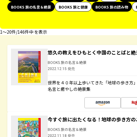
BOOKS 旅の名言＆絶景
BOOKS 旅と健康
BOOKS 旅の読み物
1〜20件/146件中 を表示
悠久の教えをひもとく中国のことばと絶
BOOKS 旅の名言＆絶景
2022.12.15 発売
世界を４０年以上歩いてきた「地球の歩き方
名言と癒やしの絶景集
今すぐ旅に出たくなる！地球の歩き方の
BOOKS 旅の名言＆絶景
2022.11.18 発売