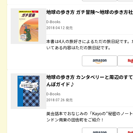
地球の歩き方 ガチ冒険～地球の歩き方
D-Books
2018.04.12 発売
本書は4人の旅好きによるただの旅日記です。
いてある内容はただの旅日記です。
地球の歩き方 カンタベリーと周辺のす
んぽガイド♪
D-Books
2018.07.26 発売
英会話本でおなじみの「Kayoの“秘密のノー
ンドン南東の田舎町をご紹介！