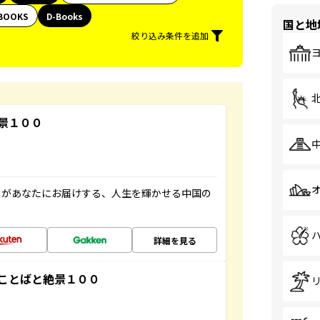
BOOKS
D-Books
国と地
絞り込み条件を追加
景１００
」があなたにお届けする、人生を輝かせる中国の
詳細を見る
ことばと絶景１００