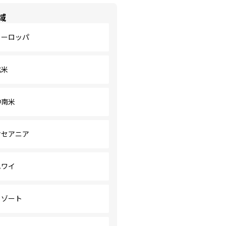
域
ヨーロッパ
北米
中南米
オセアニア
ハワイ
リゾート