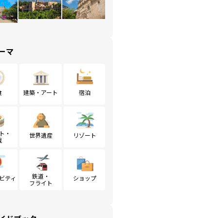
ーマ
食
建築・アート
宿泊
ト・
世界遺産
リゾート
戦
鉄道・
ビティ
ショップ
フライト