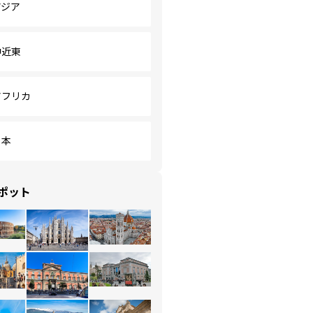
アジア
中近東
アフリカ
日本
ポット