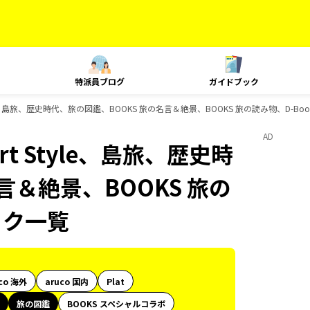
特派員ブログ
ガイドブック
yle、島旅、歴史時代、旅の図鑑、BOOKS 旅の名言＆絶景、BOOKS 旅の読み物、D-B
AD
t Style、島旅、歴史時
言＆絶景、BOOKS 旅の
ック一覧
co 海外
aruco 国内
Plat
旅の図鑑
BOOKS スペシャルコラボ