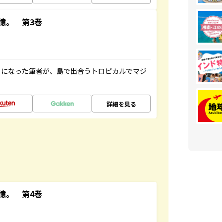
憶。 第3巻
とになった筆者が、島で出合うトロピカルでマジ
詳細を見る
憶。 第4巻