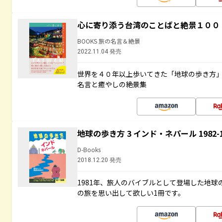
心に寄り添う台湾のことばと絶景１００
BOOKS 旅の名言＆絶景
2022.11.04 発売
世界を４０年以上歩いてきた「地球の歩き方
名言と癒やしの絶景集
地球の歩き方 3 インド・ネパール 1982
D-Books
2018.12.20 発売
1981年、旅人のバイブルとして登場した地
の旅を思い出して欲しい1冊です。