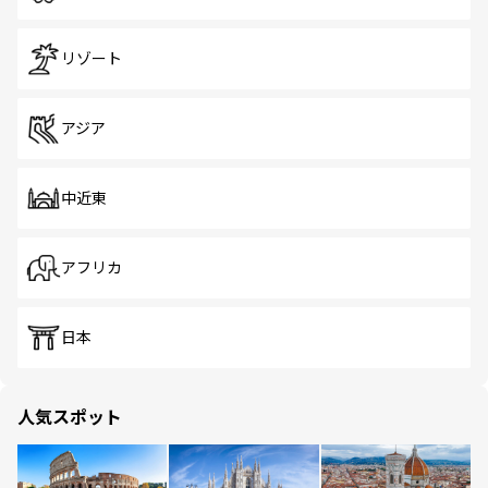
リゾート
アジア
中近東
アフリカ
日本
人気スポット