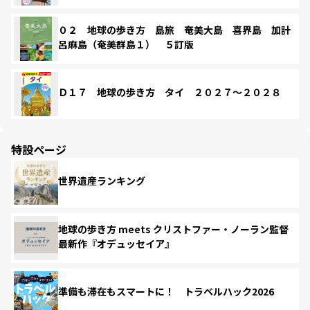
０２ 地球の歩き方 島旅 奄美大島 喜界島 加計
呂麻島（奄美群島１） ５訂版
Ｄ１７ 地球の歩き方 タイ ２０２７～２０２８
特設ページ
世界遺産ランキング
地球の歩き方 meets クリストファー・ノーラン監督
最新作『オデュッセイア』
準備も滞在もスマートに！ トラベルハック2026