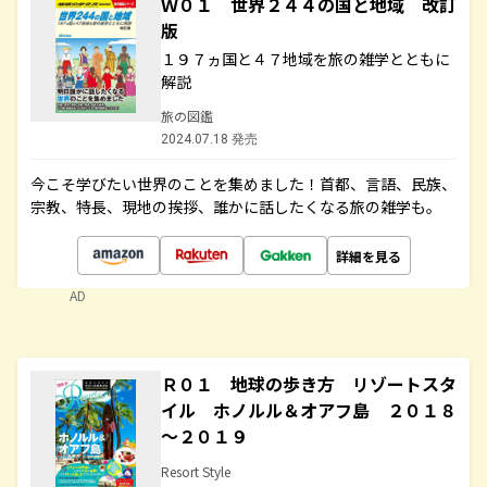
Ｗ０１ 世界２４４の国と地域 改訂
版
１９７ヵ国と４７地域を旅の雑学とともに
解説
旅の図鑑
2024.07.18 発売
今こそ学びたい世界のことを集めました！首都、言語、民族、
宗教、特長、現地の挨拶、誰かに話したくなる旅の雑学も。
詳細を見る
AD
Ｒ０１ 地球の歩き方 リゾートスタ
イル ホノルル＆オアフ島 ２０１８
～２０１９
Resort Style