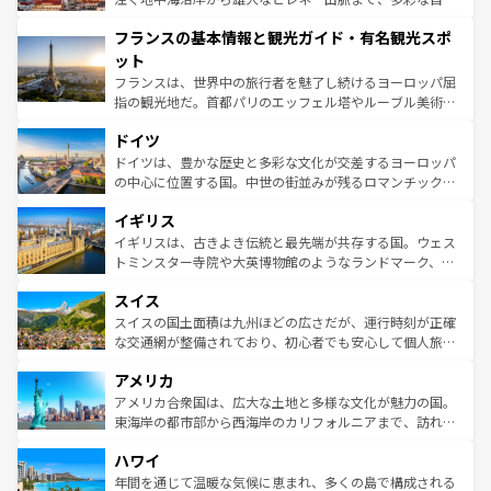
できる。朝目覚めてから夜眠るまで、すべての瞬間を楽し
と文化が詰まったヨーロッパ屈指の旅行先だ。多様な地域
フランスの基本情報と観光ガイド・有名観光スポ
ませてくれるイタリアで、忘れられない旅をしてみよう！
文化が根付くこの国では、情熱的なフラメンコ、熱気あふ
なお、新着のイタリア情報は
コンテンツ一覧
を参照してほ
れる闘牛、そして美味しいタパスが生活の一部となってい
ット
しい。
る。首都マドリードの洗練された雰囲気や、バルセロナの
フランスは、世界中の旅行者を魅了し続けるヨーロッパ屈
アートに溢れた街角から、地方では古代ローマ遺跡や中世
指の観光地だ。首都パリのエッフェル塔やルーブル美術館
の城塞都市、穏やかなビーチリゾートまで多彩な表情を見
といった象徴的なスポットから、田舎町の古風な美しさま
せる。地方によって風土や気候が異なるスペインはその個
ドイツ
で、幅広い魅力が詰まっている。華麗な宮殿、歴史的な大
性で訪れる人を魅了する。 なお、新着のスペイン情報は
コ
聖堂、美しいビーチ、そして豊かな自然が、訪れる者を心
ドイツは、豊かな歴史と多彩な文化が交差するヨーロッパ
ンテンツ一覧
を参照してほしい。
から魅了する。また、フランスは美食の国としても知ら
の中心に位置する国。中世の街並みが残るロマンチック街
れ、フランス料理はユネスコ無形文化遺産にも登録されて
道から、未来を先取りするようなモダンな都市まで多様な
イギリス
いる。シャンパンの発祥地であるランス、プロヴァンスの
顔を持つこの国は、どこを歩いても飽きることがない。ベ
香り高いラベンダー畑など、多彩な楽しみ方が可能だ。さ
ルリンの文化的活気、バイエルン州のアルプスの絶景、そ
イギリスは、古きよき伝統と最先端が共存する国。ウェス
らに、パリ以外の地域にも魅力が溢れており、どの街角に
してライン川沿いのワイン畑といった風景は必見。ビール
トミンスター寺院や大英博物館のようなランドマーク、歴
も豊かな歴史と文化が息づいている。パリ以外の個性あふ
とソーセージを味わいながら地元の人と過ごす楽しい時間
史ある大学都市、美しい丘陵地帯や牧歌的な風景など、エ
れる地方に足を運ぶとそれぞれで全く異なる文化を体験で
スイス
は、お酒好きな人にはぜひ体験してほしい。 なお、新着の
リアごとに異なる魅力がある。また、優雅なアフタヌーン
きるだろう。 なお、新着のフランス情報は
コンテンツ一覧
ドイツ情報は
コンテンツ一覧
を参照してほしい。
ティー、ビール好きにはたまらない英国パブ、サッカー観
スイスの国土面積は九州ほどの広さだが、運行時刻が正確
を参照してほしい。
戦など、本場だからこそできる体験も豊富。イギリスを旅
な交通網が整備されており、初心者でも安心して個人旅行
して楽しみつくそう。 なお、新着のイギリス情報は
コンテ
を楽しめる。日本同様に時刻表どおりの旅が可能だ。中世
アメリカ
ンツ一覧
を参照してほしい。
の建物がそのまま残る町や、スイスならではのユニークな
博物館もあり、アルプス観光だけでなく町歩きも満喫する
アメリカ合衆国は、広大な土地と多様な文化が魅力の国。
ことができる。国民の所得が高いため物価も高いが、旅行
東海岸の都市部から西海岸のカリフォルニアまで、訪れる
者向けの交通パス提供のサービスもあり、うまく活用すれ
場所ごとに異なる風景と体験が待っている。ニューヨーク
ハワイ
ば市内交通費無料で観光を楽しむこともできる。 なお、新
のような巨大都市は、観光、ショッピング、エンターテイ
着のスイス情報は
コンテンツ一覧
を参照してほしい。
ンメントが詰まった刺激的なスポットだ。一方、アメリカ
年間を通じて温暖な気候に恵まれ、多くの島で構成される