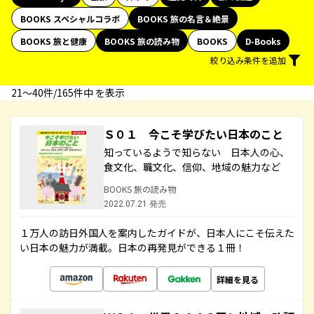
BOOKS スペシャルコラボ
BOOKS 旅の名言＆絶景
BOOKS 旅と健康
BOOKS 旅の読み物
BOOKS
D-Books
絞り込み条件を追加
21〜40件/165件中 を表示
Ｓ０１ 今こそ学びたい日本のこと
知っているようで知らない 日本人の心、
食文化、職文化、信仰、地域の魅力など
BOOKS 旅の読み物
2022.07.21 発売
１万人の訪日外国人を案内したガイドが、日本人にこそ伝えた
い日本の魅力が満載。日本の再発見ができる１冊！
詳細を見る