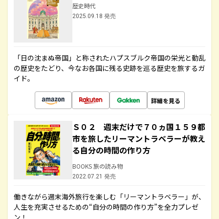
歴史時代
2025.09.18 発売
「日の沈まぬ帝国」と称されたハプスブルク帝国の栄光と動乱
の歴史をたどり、今なお各国に残る史跡を巡る歴史を旅するガ
イド。
詳細を見る
Ｓ０２ 週末だけで７０ヵ国１５９都
市を旅したリーマントラベラーが教え
る自分の時間の作り方
BOOKS 旅の読み物
2022.07.21 発売
働きながら週末海外旅行を楽しむ「リーマントラベラー」が、
人生を充実させるための“自分の時間の作り方”を全力プレゼ
ン！