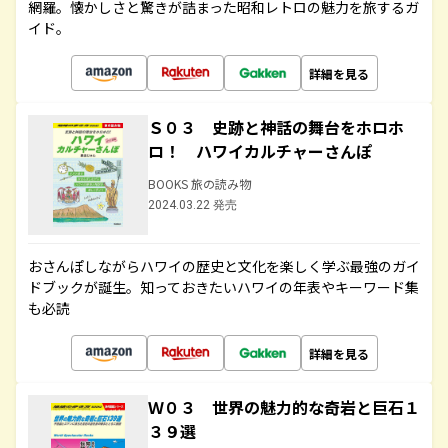
網羅。懐かしさと驚きが詰まった昭和レトロの魅力を旅するガ
イド。
詳細を見る
Ｓ０３ 史跡と神話の舞台をホロホ
ロ！ ハワイカルチャーさんぽ
BOOKS 旅の読み物
2024.03.22 発売
おさんぽしながらハワイの歴史と文化を楽しく学ぶ最強のガイ
ドブックが誕生。知っておきたいハワイの年表やキーワード集
も必読
詳細を見る
Ｗ０３ 世界の魅力的な奇岩と巨石１
３９選