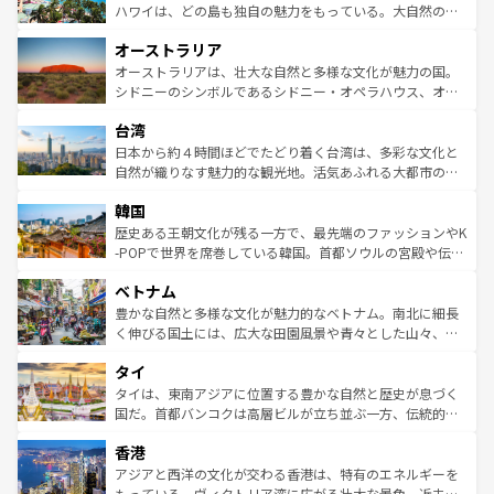
西部には大自然が広がり、グランドキャニオンやイエロー
ハワイは、どの島も独自の魅力をもっている。大自然の神
ストーン国立公園といった絶景が堪能できる。さらに、南
秘を感じたいなら、火山が生み出した壮大な景観を誇るハ
オーストラリア
部のニューオーリンズでは、音楽と美食が融合した独特の
ワイ島は見逃せない。また、定番の観光地といえばオアフ
文化が魅力。旅行者はアメリカの各地域で異なる魅力を楽
島だが、静かな自然を求めるならマウイ島やカウアイ島が
オーストラリアは、壮大な自然と多様な文化が魅力の国。
しみながら、その多様性と豊かな歴史を感じることができ
おすすめ。エメラルドグリーンに輝く海をはじめ、豊かな
シドニーのシンボルであるシドニー・オペラハウス、オー
るだろう。車でのロードトリップや列車の旅も、アメリカ
文化や歴史が息づいている。「アロハスピリット」と呼ば
ストラリア東海岸北部に広がる大サンゴ礁地帯グレートバ
ならではの贅沢な旅のスタイルだ。 なお、新着のアメリカ
台湾
れるおもてなしの心で訪れる人々を迎えてくれるハワイの
リアリーフや大陸中央部にそびえるウルル（エアーズロッ
情報は
コンテンツ一覧
を参照してほしい。
人々、おいしいローカルフードやハワイアンミュージッ
ク）、タスマニアの美しい原生林やケアンズの熱帯雨林な
日本から約４時間ほどでたどり着く台湾は、多彩な文化と
ク、伝統的なフラダンスなど、すべてがハワイの魅力を彩
ど、見どころがたくさん。また、カフェやワイン、オージ
自然が織りなす魅力的な観光地。活気あふれる大都市の台
っている。訪れるたびに新しい発見と感動が待っているハ
ービーフなどの食文化も豊かで、美味しいものであふれて
北やノスタルジックな町並みが人気な九份（ジォウフェ
ワイを、存分に味わってほしい。 なお、新着のハワイ情報
韓国
いる。アクティビティも充実しており、サーフィンやダイ
ン）、静ひつな山岳地帯である台湾東部など、都市の喧騒
は
コンテンツ一覧
を参照してほしい。
ビング、ハイキングなど、アウトドア好きにはたまらな
と山間の静けさが共存しており、訪れる人に新しい発見と
歴史ある王朝文化が残る一方で、最先端のファッションやK
い。オーストラリアの多彩な魅力を存分に味わいつくそ
驚きをもたらしてくれる。また、奥深い台湾の食文化も魅
-POPで世界を席巻している韓国。首都ソウルの宮殿や伝統
う。 なお、新着のオーストラリア情報は
コンテンツ一覧
を
力で、夜市などの屋台グルメから高級料理、ヘルシーで美
家屋が並ぶエリアでは韓国の歴史と文化に浸ることがで
参照してほしい。
ベトナム
容にもいいと評判のスイーツなど、バラエティ豊かな料理
き、地方に足を延ばせば四季折々の自然美を楽しむことが
が味わえる。 なお、新着の台湾情報は
コンテンツ一覧
を参
できる。そして、キムチや焼肉、絶品のストリートフード
豊かな自然と多様な文化が魅力的なベトナム。南北に細長
照してほしい。
まで、さまざまな韓国料理が待っている。夜には、韓国な
く伸びる国土には、広大な田園風景や青々とした山々、世
らではのナイトライフも堪能できる。あたたかいホスピタ
界遺産に登録された壮大な自然景観が点在し、都市部では
タイ
リティに包まれながら、韓国の多彩な魅力を心ゆくまで味
急速な発展と共に伝統が息づく。ハノイの古い町並みやホ
わってみてほしい。 なお、新着の韓国情報は
コンテンツ一
ーチミン市のフランス統治時代の建物も、独特の雰囲気を
タイは、東南アジアに位置する豊かな自然と歴史が息づく
覧
を参照してほしい。
醸し出している。また、バラエティの豊かさとおいしさで
国だ。首都バンコクは高層ビルが立ち並ぶ一方、伝統的な
世界中の食通を魅了してやまないベトナム料理も魅力のひ
寺院や市場がいたるところに点在し、古きよき文化と現代
香港
とつ。フォーやバインミー、ベトナムコーヒーなどは、ぜ
の活気が交差している。北部ではチェンマイなどの山岳地
ひ現地で味わいたい。どの地域を訪れてもあたたかい人々
帯で自然と触れ合い、南部ではプーケットやクラビの美し
アジアと西洋の文化が交わる香港は、特有のエネルギーを
が旅行者を迎えてくれるので、きっと忘れられない旅にな
いビーチでリゾート気分を楽しむことができる。タイ料理
もっている。ヴィクトリア湾に広がる壮大な景色、近未来