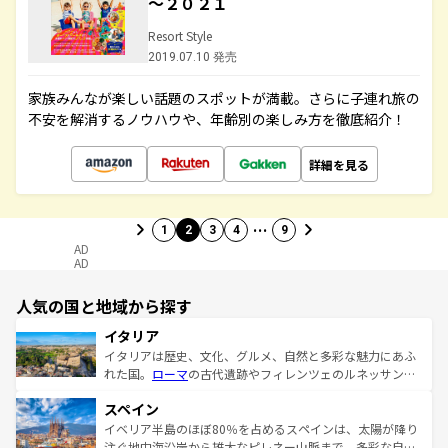
～２０２１
Resort Style
2019.07.10 発売
家族みんなが楽しい話題のスポットが満載。さらに子連れ旅の
不安を解消するノウハウや、年齢別の楽しみ方を徹底紹介！
詳細を見る
…
1
2
3
4
9
AD
AD
人気の国と地域から探す
イタリア
イタリアは歴史、文化、グルメ、自然と多彩な魅力にあふ
れた国。
ローマ
の古代遺跡やフィレンツェのルネッサンス
美術、ヴェネツィアの運河など、歴史あるスポットはもち
スペイン
ろん、トスカーナの美しい田園風景やアマルフィ海岸の絶
景など、自然景観も見逃せない。観光の合間には、本場の
イベリア半島のほぼ80％を占めるスペインは、太陽が降り
ピザやパスタなど、絶品のイタリア料理を堪能することも
注ぐ地中海沿岸から雄大なピレネー山脈まで、多彩な自然