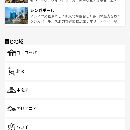
るはずだ。 なお、新着のベトナム情報は
コンテンツ一覧
を
は世界的に有名で、屋台から高級レストランまで味覚を刺
的なアートスポット、そして歴史と現代が融合した町並
参照してほしい。
シンガポール
激する。気候は一年中温暖で、どの季節にも異なる楽しみ
み、どこを訪れても感動するはず。観光スポットが密集し
が待っている。親しみやすいタイの人々、仏教を中心とし
ており、効率よく見どころを回れるのも魅力。息をのむよ
アジアの交差点として多文化が融合した独自の魅力を放つ
た文化、そして多様な観光資源が、訪れる旅人を魅了し続
うな絶景から文化的な体験まで、香港を存分に楽しみ尽く
シンガポール。未来的な建築物が並ぶマリーナベイ、歴史
ける。 なお、新着のタイ情報は
コンテンツ一覧
を参照して
そう。 なお、新着の香港情報は
コンテンツ一覧
を参照して
と伝統を感じられるエスニックタウン、多数の緑豊かな公
ほしい。
ほしい。
園や自然保護区など、自然が調和した近代的な景観と文化
の多様性あふれるカラフルな町は、どこを歩いても新しい
国と地域
発見がある。さらに、治安のよさや充実した公共交通機関
も、旅行者にとっては魅力的なポイント。グルメも豊富
で、ホーカーズは地元の風情を楽しめる外せないスポット
ヨーロッパ
だ。訪れる人を飽きさせないシンガポールで、多様な魅力
を体感しよう。 なお、新着のシンガポール情報は
コンテン
ツ一覧
を参照してほしい。
北米
中南米
オセアニア
ハワイ