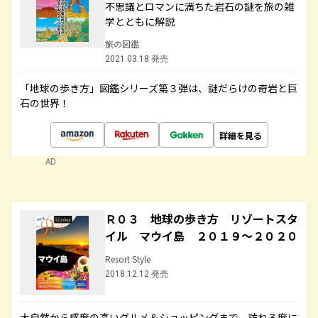
不思議とロマンに満ちた岩石の謎を旅の雑
学とともに解説
旅の図鑑
2021.03.18 発売
「地球の歩き方」図鑑シリーズ第３弾は、謎だらけの奇岩と巨
石の世界！
詳細を見る
AD
Ｒ０３ 地球の歩き方 リゾートスタ
イル マウイ島 ２０１９～２０２０
Resort Style
2018.12.12 発売
大自然から感度の高いグルメ＆ショッピングまで、訪れる度に