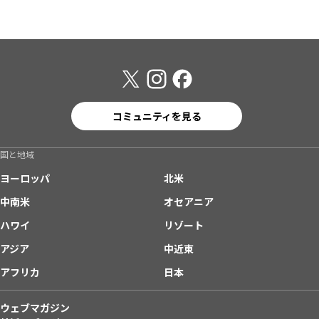
コミュニティを見る
国と地域
ヨーロッパ
北米
中南米
オセアニア
ハワイ
リゾート
アジア
中近東
アフリカ
日本
ウェブマガジン