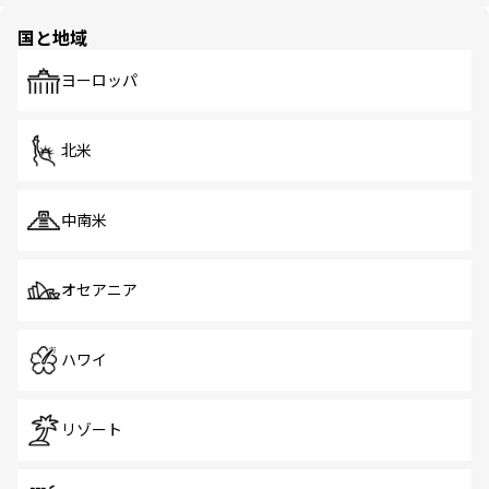
園や自然保護区など、自然が調和した近代的な景観と文化
の多様性あふれるカラフルな町は、どこを歩いても新しい
国と地域
発見がある。さらに、治安のよさや充実した公共交通機関
も、旅行者にとっては魅力的なポイント。グルメも豊富
で、ホーカーズは地元の風情を楽しめる外せないスポット
ヨーロッパ
だ。訪れる人を飽きさせないシンガポールで、多様な魅力
を体感しよう。 なお、新着のシンガポール情報は
コンテン
ツ一覧
を参照してほしい。
北米
中南米
オセアニア
ハワイ
リゾート