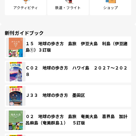
アクティビティ
鉄道・フライト
ショップ
新刊ガイドブック
１５ 地球の歩き方 島旅 伊豆大島 利島（伊豆諸
島①）３訂版
Ｃ０２ 地球の歩き方 ハワイ島 ２０２７～２０２
８
Ｊ３３ 地球の歩き方 墨田区
０２ 地球の歩き方 島旅 奄美大島 喜界島 加計
呂麻島（奄美群島１） ５訂版