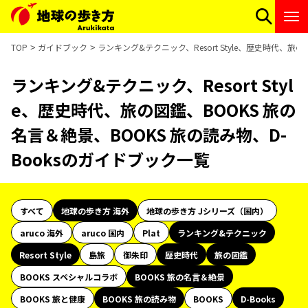
TOP
ガイドブック
ランキング&テクニック、Resort Style、歴史時代、旅
ランキング&テクニック、Resort Styl
e、歴史時代、旅の図鑑、BOOKS 旅の
名言＆絶景、BOOKS 旅の読み物、D-
Booksのガイドブック一覧
すべて
地球の歩き方 海外
地球の歩き方 Jシリーズ（国内）
aruco 海外
aruco 国内
Plat
ランキング&テクニック
Resort Style
島旅
御朱印
歴史時代
旅の図鑑
BOOKS スペシャルコラボ
BOOKS 旅の名言＆絶景
BOOKS 旅と健康
BOOKS 旅の読み物
BOOKS
D-Books