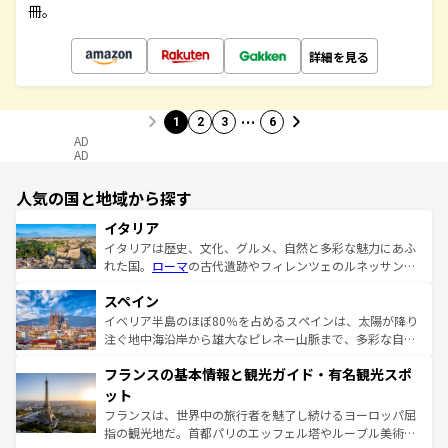
冊。
詳細を見る
…
1
2
3
6
AD
AD
人気の国と地域から探す
イタリア
イタリアは歴史、文化、グルメ、自然と多彩な魅力にあふ
れた国。
ローマ
の古代遺跡やフィレンツェのルネッサンス
美術、ヴェネツィアの運河など、歴史あるスポットはもち
スペイン
ろん、トスカーナの美しい田園風景やアマルフィ海岸の絶
景など、自然景観も見逃せない。観光の合間には、本場の
イベリア半島のほぼ80％を占めるスペインは、太陽が降り
ピザやパスタなど、絶品のイタリア料理を堪能することも
注ぐ地中海沿岸から雄大なピレネー山脈まで、多彩な自然
できる。朝目覚めてから夜眠るまで、すべての瞬間を楽し
と文化が詰まったヨーロッパ屈指の旅行先だ。多様な地域
フランスの基本情報と観光ガイド・有名観光スポ
ませてくれるイタリアで、忘れられない旅をしてみよう！
文化が根付くこの国では、情熱的なフラメンコ、熱気あふ
なお、新着のイタリア情報は
コンテンツ一覧
を参照してほ
れる闘牛、そして美味しいタパスが生活の一部となってい
ット
しい。
る。首都マドリードの洗練された雰囲気や、バルセロナの
フランスは、世界中の旅行者を魅了し続けるヨーロッパ屈
アートに溢れた街角から、地方では古代ローマ遺跡や中世
指の観光地だ。首都パリのエッフェル塔やルーブル美術館
の城塞都市、穏やかなビーチリゾートまで多彩な表情を見