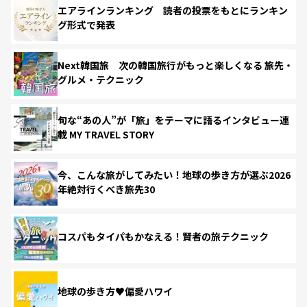
エアラインランキング 読者の投票をもとにランキン
グ形式で発表
Next韓国旅 次の韓国旅行がもっと楽しくなる 旅先・
グルメ・テクニック
旬な“あの人”が「旅」をテーマに語るインタビュー連
載 MY TRAVEL STORY
今、こんな旅がしてみたい！地球の歩き方が選ぶ2026
年絶対行くべき旅先30
コスパもタイパもかなえる！賢者の旅テクニック
地球の歩き方♥偏愛ハワイ