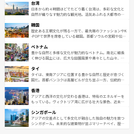
ならではの贅沢な旅のスタイルだ。 なお、新着のアメリカ
台湾
れるおもてなしの心で訪れる人々を迎えてくれるハワイの
リアリーフや大陸中央部にそびえるウルル（エアーズロッ
情報は
コンテンツ一覧
を参照してほしい。
人々、おいしいローカルフードやハワイアンミュージッ
ク）、タスマニアの美しい原生林やケアンズの熱帯雨林な
日本から約４時間ほどでたどり着く台湾は、多彩な文化と
ク、伝統的なフラダンスなど、すべてがハワイの魅力を彩
ど、見どころがたくさん。また、カフェやワイン、オージ
自然が織りなす魅力的な観光地。活気あふれる大都市の台
っている。訪れるたびに新しい発見と感動が待っているハ
ービーフなどの食文化も豊かで、美味しいものであふれて
北やノスタルジックな町並みが人気な九份（ジォウフェ
ワイを、存分に味わってほしい。 なお、新着のハワイ情報
韓国
いる。アクティビティも充実しており、サーフィンやダイ
ン）、静ひつな山岳地帯である台湾東部など、都市の喧騒
は
コンテンツ一覧
を参照してほしい。
ビング、ハイキングなど、アウトドア好きにはたまらな
と山間の静けさが共存しており、訪れる人に新しい発見と
歴史ある王朝文化が残る一方で、最先端のファッションやK
い。オーストラリアの多彩な魅力を存分に味わいつくそ
驚きをもたらしてくれる。また、奥深い台湾の食文化も魅
-POPで世界を席巻している韓国。首都ソウルの宮殿や伝統
う。 なお、新着のオーストラリア情報は
コンテンツ一覧
を
力で、夜市などの屋台グルメから高級料理、ヘルシーで美
家屋が並ぶエリアでは韓国の歴史と文化に浸ることがで
参照してほしい。
ベトナム
容にもいいと評判のスイーツなど、バラエティ豊かな料理
き、地方に足を延ばせば四季折々の自然美を楽しむことが
が味わえる。 なお、新着の台湾情報は
コンテンツ一覧
を参
できる。そして、キムチや焼肉、絶品のストリートフード
豊かな自然と多様な文化が魅力的なベトナム。南北に細長
照してほしい。
まで、さまざまな韓国料理が待っている。夜には、韓国な
く伸びる国土には、広大な田園風景や青々とした山々、世
らではのナイトライフも堪能できる。あたたかいホスピタ
界遺産に登録された壮大な自然景観が点在し、都市部では
タイ
リティに包まれながら、韓国の多彩な魅力を心ゆくまで味
急速な発展と共に伝統が息づく。ハノイの古い町並みやホ
わってみてほしい。 なお、新着の韓国情報は
コンテンツ一
ーチミン市のフランス統治時代の建物も、独特の雰囲気を
タイは、東南アジアに位置する豊かな自然と歴史が息づく
覧
を参照してほしい。
醸し出している。また、バラエティの豊かさとおいしさで
国だ。首都バンコクは高層ビルが立ち並ぶ一方、伝統的な
世界中の食通を魅了してやまないベトナム料理も魅力のひ
寺院や市場がいたるところに点在し、古きよき文化と現代
香港
とつ。フォーやバインミー、ベトナムコーヒーなどは、ぜ
の活気が交差している。北部ではチェンマイなどの山岳地
ひ現地で味わいたい。どの地域を訪れてもあたたかい人々
帯で自然と触れ合い、南部ではプーケットやクラビの美し
アジアと西洋の文化が交わる香港は、特有のエネルギーを
が旅行者を迎えてくれるので、きっと忘れられない旅にな
いビーチでリゾート気分を楽しむことができる。タイ料理
もっている。ヴィクトリア湾に広がる壮大な景色、近未来
るはずだ。 なお、新着のベトナム情報は
コンテンツ一覧
を
は世界的に有名で、屋台から高級レストランまで味覚を刺
的なアートスポット、そして歴史と現代が融合した町並
参照してほしい。
シンガポール
激する。気候は一年中温暖で、どの季節にも異なる楽しみ
み、どこを訪れても感動するはず。観光スポットが密集し
が待っている。親しみやすいタイの人々、仏教を中心とし
ており、効率よく見どころを回れるのも魅力。息をのむよ
アジアの交差点として多文化が融合した独自の魅力を放つ
た文化、そして多様な観光資源が、訪れる旅人を魅了し続
うな絶景から文化的な体験まで、香港を存分に楽しみ尽く
シンガポール。未来的な建築物が並ぶマリーナベイ、歴史
ける。 なお、新着のタイ情報は
コンテンツ一覧
を参照して
そう。 なお、新着の香港情報は
コンテンツ一覧
を参照して
と伝統を感じられるエスニックタウン、多数の緑豊かな公
ほしい。
ほしい。