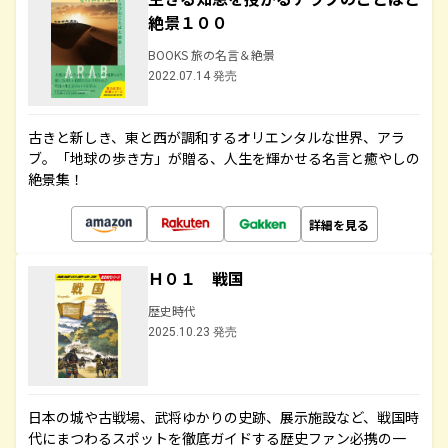
絶景１００
BOOKS 旅の名言＆絶景
2022.07.14 発売
古きと新しき、東と西が調和するオリエンタルな世界、アラ
ブ。「地球の歩き方」が贈る、人生を輝かせる名言と癒やしの
絶景集！
詳細を見る
Ｈ０１ 戦国
歴史時代
2025.10.23 発売
日本の城や古戦場、武将ゆかりの史跡、展示施設など、戦国時
代にまつわるスポットを徹底ガイドする歴史ファン必携の一