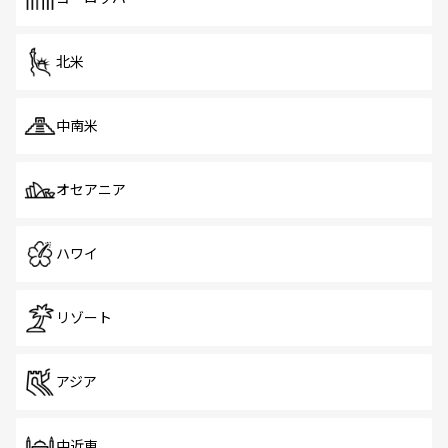
だ。訪れる人を飽きさせないシンガポールで、多様な魅力
を体感しよう。 なお、新着のシンガポール情報は
コンテン
ツ一覧
を参照してほしい。
北米
中南米
オセアニア
ハワイ
リゾート
アジア
中近東