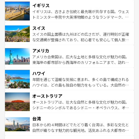
イギリス
いる。シャンパンの発祥地であるランス、プロヴァンスの
顔を持つこの国は、どこを歩いても飽きることがない。ベ
香り高いラベンダー畑など、多彩な楽しみ方が可能だ。さ
ルリンの文化的活気、バイエルン州のアルプスの絶景、そ
イギリスは、古きよき伝統と最先端が共存する国。ウェス
らに、パリ以外の地域にも魅力が溢れており、どの街角に
してライン川沿いのワイン畑といった風景は必見。ビール
トミンスター寺院や大英博物館のようなランドマーク、歴
も豊かな歴史と文化が息づいている。パリ以外の個性あふ
とソーセージを味わいながら地元の人と過ごす楽しい時間
史ある大学都市、美しい丘陵地帯や牧歌的な風景など、エ
れる地方に足を運ぶとそれぞれで全く異なる文化を体験で
スイス
は、お酒好きな人にはぜひ体験してほしい。 なお、新着の
リアごとに異なる魅力がある。また、優雅なアフタヌーン
きるだろう。 なお、新着のフランス情報は
コンテンツ一覧
ドイツ情報は
コンテンツ一覧
を参照してほしい。
ティー、ビール好きにはたまらない英国パブ、サッカー観
スイスの国土面積は九州ほどの広さだが、運行時刻が正確
を参照してほしい。
戦など、本場だからこそできる体験も豊富。イギリスを旅
な交通網が整備されており、初心者でも安心して個人旅行
して楽しみつくそう。 なお、新着のイギリス情報は
コンテ
を楽しめる。日本同様に時刻表どおりの旅が可能だ。中世
アメリカ
ンツ一覧
を参照してほしい。
の建物がそのまま残る町や、スイスならではのユニークな
博物館もあり、アルプス観光だけでなく町歩きも満喫する
アメリカ合衆国は、広大な土地と多様な文化が魅力の国。
ことができる。国民の所得が高いため物価も高いが、旅行
東海岸の都市部から西海岸のカリフォルニアまで、訪れる
者向けの交通パス提供のサービスもあり、うまく活用すれ
場所ごとに異なる風景と体験が待っている。ニューヨーク
ハワイ
ば市内交通費無料で観光を楽しむこともできる。 なお、新
のような巨大都市は、観光、ショッピング、エンターテイ
着のスイス情報は
コンテンツ一覧
を参照してほしい。
ンメントが詰まった刺激的なスポットだ。一方、アメリカ
年間を通じて温暖な気候に恵まれ、多くの島で構成される
西部には大自然が広がり、グランドキャニオンやイエロー
ハワイは、どの島も独自の魅力をもっている。大自然の神
ストーン国立公園といった絶景が堪能できる。さらに、南
秘を感じたいなら、火山が生み出した壮大な景観を誇るハ
オーストラリア
部のニューオーリンズでは、音楽と美食が融合した独特の
ワイ島は見逃せない。また、定番の観光地といえばオアフ
文化が魅力。旅行者はアメリカの各地域で異なる魅力を楽
島だが、静かな自然を求めるならマウイ島やカウアイ島が
オーストラリアは、壮大な自然と多様な文化が魅力の国。
しみながら、その多様性と豊かな歴史を感じることができ
おすすめ。エメラルドグリーンに輝く海をはじめ、豊かな
シドニーのシンボルであるシドニー・オペラハウス、オー
るだろう。車でのロードトリップや列車の旅も、アメリカ
文化や歴史が息づいている。「アロハスピリット」と呼ば
ストラリア東海岸北部に広がる大サンゴ礁地帯グレートバ
ならではの贅沢な旅のスタイルだ。 なお、新着のアメリカ
台湾
れるおもてなしの心で訪れる人々を迎えてくれるハワイの
リアリーフや大陸中央部にそびえるウルル（エアーズロッ
情報は
コンテンツ一覧
を参照してほしい。
人々、おいしいローカルフードやハワイアンミュージッ
ク）、タスマニアの美しい原生林やケアンズの熱帯雨林な
日本から約４時間ほどでたどり着く台湾は、多彩な文化と
ク、伝統的なフラダンスなど、すべてがハワイの魅力を彩
ど、見どころがたくさん。また、カフェやワイン、オージ
自然が織りなす魅力的な観光地。活気あふれる大都市の台
っている。訪れるたびに新しい発見と感動が待っているハ
ービーフなどの食文化も豊かで、美味しいものであふれて
北やノスタルジックな町並みが人気な九份（ジォウフェ