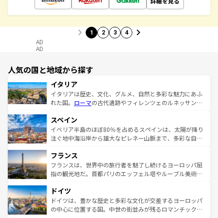
詳細を見る
1
2
3
4
AD
AD
人気の国と地域から探す
イタリア
イタリアは歴史、文化、グルメ、自然と多彩な魅力にあふ
れた国。
ローマ
の古代遺跡やフィレンツェのルネッサンス
美術、ヴェネツィアの運河など、歴史あるスポットはもち
スペイン
ろん、トスカーナの美しい田園風景やアマルフィ海岸の絶
景など、自然景観も見逃せない。観光の合間には、本場の
イベリア半島のほぼ80％を占めるスペインは、太陽が降り
ピザやパスタなど、絶品のイタリア料理を堪能することも
注ぐ地中海沿岸から雄大なピレネー山脈まで、多彩な自然
できる。朝目覚めてから夜眠るまで、すべての瞬間を楽し
と文化が詰まったヨーロッパ屈指の旅行先だ。多様な地域
フランス
ませてくれるイタリアで、忘れられない旅をしてみよう！
文化が根付くこの国では、情熱的なフラメンコ、熱気あふ
なお、新着のイタリア情報は
コンテンツ一覧
を参照してほ
れる闘牛、そして美味しいタパスが生活の一部となってい
フランスは、世界中の旅行者を魅了し続けるヨーロッパ屈
しい。
る。首都マドリードの洗練された雰囲気や、バルセロナの
指の観光地だ。首都パリのエッフェル塔やルーブル美術館
アートに溢れた街角から、地方では古代ローマ遺跡や中世
といった象徴的なスポットから、田舎町の古風な美しさま
ドイツ
の城塞都市、穏やかなビーチリゾートまで多彩な表情を見
で、幅広い魅力が詰まっている。華麗な宮殿、歴史的な大
せる。地方によって風土や気候が異なるスペインはその個
聖堂、美しいビーチ、そして豊かな自然が、訪れる者を心
ドイツは、豊かな歴史と多彩な文化が交差するヨーロッパ
性で訪れる人を魅了する。 なお、新着のスペイン情報は
コ
から魅了する。また、フランスは美食の国としても知ら
の中心に位置する国。中世の街並みが残るロマンチック街
ンテンツ一覧
を参照してほしい。
れ、フランス料理はユネスコ無形文化遺産にも登録されて
道から、未来を先取りするようなモダンな都市まで多様な