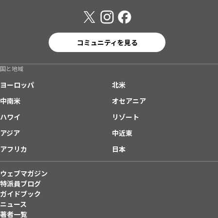
コミュニティを見る
国と地域
ヨーロッパ
北米
中南米
オセアニア
ハワイ
リゾート
アジア
中近東
アフリカ
日本
ウェブマガジン
特派員ブログ
ガイドブック
ニュース
著者一覧