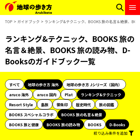
TOP
ガイドブック
ランキング&テクニック、BOOKS 旅の名言＆絶景、BOOK
ランキング&テクニック、BOOKS 旅の
名言＆絶景、BOOKS 旅の読み物、D-
Booksのガイドブック一覧
すべて
地球の歩き方 海外
地球の歩き方 Jシリーズ（国内）
aruco 海外
aruco 国内
Plat
ランキング&テクニック
Resort Style
島旅
御朱印
歴史時代
旅の図鑑
BOOKS スペシャルコラボ
BOOKS 旅の名言＆絶景
BOOKS 旅と健康
BOOKS 旅の読み物
BOOKS
D-Books
絞り込み条件を追加