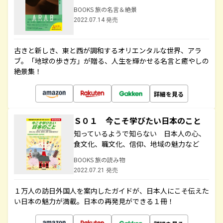
BOOKS 旅の名言＆絶景
2022.07.14 発売
古きと新しき、東と西が調和するオリエンタルな世界、アラ
ブ。「地球の歩き方」が贈る、人生を輝かせる名言と癒やしの
絶景集！
詳細を見る
Ｓ０１ 今こそ学びたい日本のこと
知っているようで知らない 日本人の心、
食文化、職文化、信仰、地域の魅力など
BOOKS 旅の読み物
2022.07.21 発売
１万人の訪日外国人を案内したガイドが、日本人にこそ伝えた
い日本の魅力が満載。日本の再発見ができる１冊！