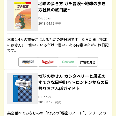
地球の歩き方 ガチ冒険～地球の歩き
方社員の旅日記～
D-Books
2018.04.12 発売
本書は4人の旅好きによるただの旅日記です。たまたま『地球
の歩き方』で働いているだけで書いてある内容はただの旅日記
です。
詳細を見る
地球の歩き方 カンタベリーと周辺の
すてきな田舎町へ～ロンドンからの日
帰りおさんぽガイド♪
D-Books
2018.07.26 発売
英会話本でおなじみの「Kayoの“秘密のノート”」シリーズの