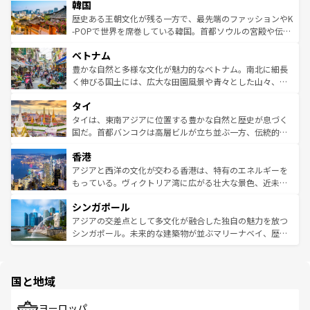
ワイを、存分に味わってほしい。 なお、新着のハワイ情報
韓国
いる。アクティビティも充実しており、サーフィンやダイ
ン）、静ひつな山岳地帯である台湾東部など、都市の喧騒
は
コンテンツ一覧
を参照してほしい。
ビング、ハイキングなど、アウトドア好きにはたまらな
と山間の静けさが共存しており、訪れる人に新しい発見と
歴史ある王朝文化が残る一方で、最先端のファッションやK
い。オーストラリアの多彩な魅力を存分に味わいつくそ
驚きをもたらしてくれる。また、奥深い台湾の食文化も魅
-POPで世界を席巻している韓国。首都ソウルの宮殿や伝統
う。 なお、新着のオーストラリア情報は
コンテンツ一覧
を
力で、夜市などの屋台グルメから高級料理、ヘルシーで美
家屋が並ぶエリアでは韓国の歴史と文化に浸ることがで
参照してほしい。
ベトナム
容にもいいと評判のスイーツなど、バラエティ豊かな料理
き、地方に足を延ばせば四季折々の自然美を楽しむことが
が味わえる。 なお、新着の台湾情報は
コンテンツ一覧
を参
できる。そして、キムチや焼肉、絶品のストリートフード
豊かな自然と多様な文化が魅力的なベトナム。南北に細長
照してほしい。
まで、さまざまな韓国料理が待っている。夜には、韓国な
く伸びる国土には、広大な田園風景や青々とした山々、世
らではのナイトライフも堪能できる。あたたかいホスピタ
界遺産に登録された壮大な自然景観が点在し、都市部では
タイ
リティに包まれながら、韓国の多彩な魅力を心ゆくまで味
急速な発展と共に伝統が息づく。ハノイの古い町並みやホ
わってみてほしい。 なお、新着の韓国情報は
コンテンツ一
ーチミン市のフランス統治時代の建物も、独特の雰囲気を
タイは、東南アジアに位置する豊かな自然と歴史が息づく
覧
を参照してほしい。
醸し出している。また、バラエティの豊かさとおいしさで
国だ。首都バンコクは高層ビルが立ち並ぶ一方、伝統的な
世界中の食通を魅了してやまないベトナム料理も魅力のひ
寺院や市場がいたるところに点在し、古きよき文化と現代
香港
とつ。フォーやバインミー、ベトナムコーヒーなどは、ぜ
の活気が交差している。北部ではチェンマイなどの山岳地
ひ現地で味わいたい。どの地域を訪れてもあたたかい人々
帯で自然と触れ合い、南部ではプーケットやクラビの美し
アジアと西洋の文化が交わる香港は、特有のエネルギーを
が旅行者を迎えてくれるので、きっと忘れられない旅にな
いビーチでリゾート気分を楽しむことができる。タイ料理
もっている。ヴィクトリア湾に広がる壮大な景色、近未来
るはずだ。 なお、新着のベトナム情報は
コンテンツ一覧
を
は世界的に有名で、屋台から高級レストランまで味覚を刺
的なアートスポット、そして歴史と現代が融合した町並
参照してほしい。
シンガポール
激する。気候は一年中温暖で、どの季節にも異なる楽しみ
み、どこを訪れても感動するはず。観光スポットが密集し
が待っている。親しみやすいタイの人々、仏教を中心とし
ており、効率よく見どころを回れるのも魅力。息をのむよ
アジアの交差点として多文化が融合した独自の魅力を放つ
た文化、そして多様な観光資源が、訪れる旅人を魅了し続
うな絶景から文化的な体験まで、香港を存分に楽しみ尽く
シンガポール。未来的な建築物が並ぶマリーナベイ、歴史
ける。 なお、新着のタイ情報は
コンテンツ一覧
を参照して
そう。 なお、新着の香港情報は
コンテンツ一覧
を参照して
と伝統を感じられるエスニックタウン、多数の緑豊かな公
ほしい。
ほしい。
園や自然保護区など、自然が調和した近代的な景観と文化
の多様性あふれるカラフルな町は、どこを歩いても新しい
国と地域
発見がある。さらに、治安のよさや充実した公共交通機関
も、旅行者にとっては魅力的なポイント。グルメも豊富
で、ホーカーズは地元の風情を楽しめる外せないスポット
ヨーロッパ