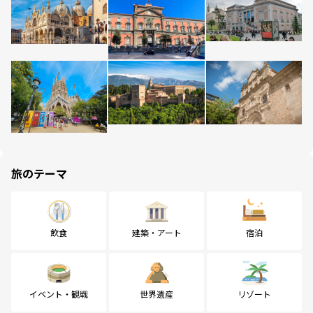
旅のテーマ
飲食
建築・アート
宿泊
イベント・観戦
世界遺産
リゾート