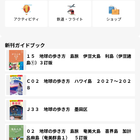
アクティビティ
鉄道・フライト
ショップ
新刊ガイドブック
１５ 地球の歩き方 島旅 伊豆大島 利島（伊豆諸
島①）３訂版
Ｃ０２ 地球の歩き方 ハワイ島 ２０２７～２０２
８
Ｊ３３ 地球の歩き方 墨田区
０２ 地球の歩き方 島旅 奄美大島 喜界島 加計
呂麻島（奄美群島１） ５訂版