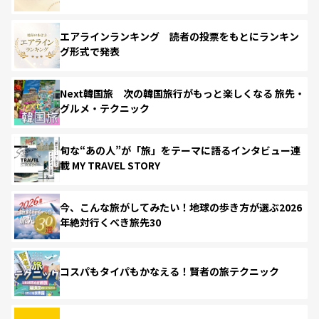
エアラインランキング 読者の投票をもとにランキン
グ形式で発表
Next韓国旅 次の韓国旅行がもっと楽しくなる 旅先・
グルメ・テクニック
旬な“あの人”が「旅」をテーマに語るインタビュー連
載 MY TRAVEL STORY
今、こんな旅がしてみたい！地球の歩き方が選ぶ2026
年絶対行くべき旅先30
コスパもタイパもかなえる！賢者の旅テクニック