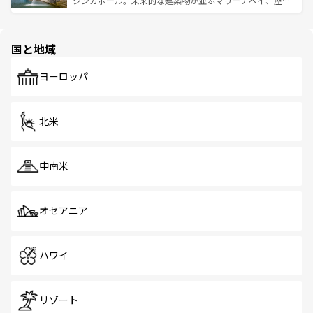
シンガポール。未来的な建築物が並ぶマリーナベイ、歴史
ける。 なお、新着のタイ情報は
コンテンツ一覧
を参照して
そう。 なお、新着の香港情報は
コンテンツ一覧
を参照して
と伝統を感じられるエスニックタウン、多数の緑豊かな公
ほしい。
ほしい。
園や自然保護区など、自然が調和した近代的な景観と文化
の多様性あふれるカラフルな町は、どこを歩いても新しい
国と地域
発見がある。さらに、治安のよさや充実した公共交通機関
も、旅行者にとっては魅力的なポイント。グルメも豊富
で、ホーカーズは地元の風情を楽しめる外せないスポット
ヨーロッパ
だ。訪れる人を飽きさせないシンガポールで、多様な魅力
を体感しよう。 なお、新着のシンガポール情報は
コンテン
ツ一覧
を参照してほしい。
北米
中南米
オセアニア
ハワイ
リゾート