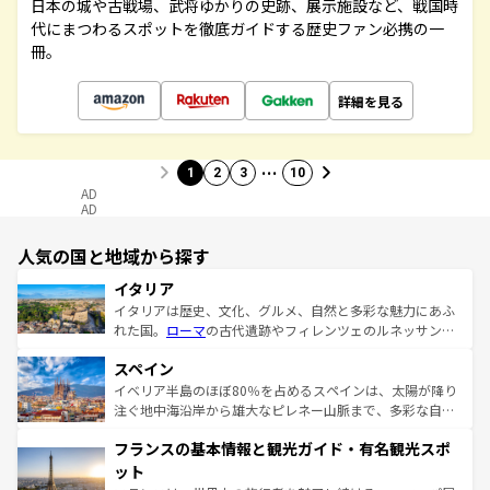
日本の城や古戦場、武将ゆかりの史跡、展示施設など、戦国時
代にまつわるスポットを徹底ガイドする歴史ファン必携の一
冊。
詳細を見る
…
1
2
3
10
AD
AD
人気の国と地域から探す
イタリア
イタリアは歴史、文化、グルメ、自然と多彩な魅力にあふ
れた国。
ローマ
の古代遺跡やフィレンツェのルネッサンス
美術、ヴェネツィアの運河など、歴史あるスポットはもち
スペイン
ろん、トスカーナの美しい田園風景やアマルフィ海岸の絶
景など、自然景観も見逃せない。観光の合間には、本場の
イベリア半島のほぼ80％を占めるスペインは、太陽が降り
ピザやパスタなど、絶品のイタリア料理を堪能することも
注ぐ地中海沿岸から雄大なピレネー山脈まで、多彩な自然
できる。朝目覚めてから夜眠るまで、すべての瞬間を楽し
と文化が詰まったヨーロッパ屈指の旅行先だ。多様な地域
フランスの基本情報と観光ガイド・有名観光スポ
ませてくれるイタリアで、忘れられない旅をしてみよう！
文化が根付くこの国では、情熱的なフラメンコ、熱気あふ
なお、新着のイタリア情報は
コンテンツ一覧
を参照してほ
れる闘牛、そして美味しいタパスが生活の一部となってい
ット
しい。
る。首都マドリードの洗練された雰囲気や、バルセロナの