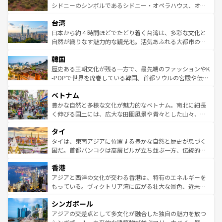
しみながら、その多様性と豊かな歴史を感じることができ
おすすめ。エメラルドグリーンに輝く海をはじめ、豊かな
シドニーのシンボルであるシドニー・オペラハウス、オー
るだろう。車でのロードトリップや列車の旅も、アメリカ
文化や歴史が息づいている。「アロハスピリット」と呼ば
ストラリア東海岸北部に広がる大サンゴ礁地帯グレートバ
ならではの贅沢な旅のスタイルだ。 なお、新着のアメリカ
台湾
れるおもてなしの心で訪れる人々を迎えてくれるハワイの
リアリーフや大陸中央部にそびえるウルル（エアーズロッ
情報は
コンテンツ一覧
を参照してほしい。
人々、おいしいローカルフードやハワイアンミュージッ
ク）、タスマニアの美しい原生林やケアンズの熱帯雨林な
日本から約４時間ほどでたどり着く台湾は、多彩な文化と
ク、伝統的なフラダンスなど、すべてがハワイの魅力を彩
ど、見どころがたくさん。また、カフェやワイン、オージ
自然が織りなす魅力的な観光地。活気あふれる大都市の台
っている。訪れるたびに新しい発見と感動が待っているハ
ービーフなどの食文化も豊かで、美味しいものであふれて
北やノスタルジックな町並みが人気な九份（ジォウフェ
ワイを、存分に味わってほしい。 なお、新着のハワイ情報
韓国
いる。アクティビティも充実しており、サーフィンやダイ
ン）、静ひつな山岳地帯である台湾東部など、都市の喧騒
は
コンテンツ一覧
を参照してほしい。
ビング、ハイキングなど、アウトドア好きにはたまらな
と山間の静けさが共存しており、訪れる人に新しい発見と
歴史ある王朝文化が残る一方で、最先端のファッションやK
い。オーストラリアの多彩な魅力を存分に味わいつくそ
驚きをもたらしてくれる。また、奥深い台湾の食文化も魅
-POPで世界を席巻している韓国。首都ソウルの宮殿や伝統
う。 なお、新着のオーストラリア情報は
コンテンツ一覧
を
力で、夜市などの屋台グルメから高級料理、ヘルシーで美
家屋が並ぶエリアでは韓国の歴史と文化に浸ることがで
参照してほしい。
ベトナム
容にもいいと評判のスイーツなど、バラエティ豊かな料理
き、地方に足を延ばせば四季折々の自然美を楽しむことが
が味わえる。 なお、新着の台湾情報は
コンテンツ一覧
を参
できる。そして、キムチや焼肉、絶品のストリートフード
豊かな自然と多様な文化が魅力的なベトナム。南北に細長
照してほしい。
まで、さまざまな韓国料理が待っている。夜には、韓国な
く伸びる国土には、広大な田園風景や青々とした山々、世
らではのナイトライフも堪能できる。あたたかいホスピタ
界遺産に登録された壮大な自然景観が点在し、都市部では
タイ
リティに包まれながら、韓国の多彩な魅力を心ゆくまで味
急速な発展と共に伝統が息づく。ハノイの古い町並みやホ
わってみてほしい。 なお、新着の韓国情報は
コンテンツ一
ーチミン市のフランス統治時代の建物も、独特の雰囲気を
タイは、東南アジアに位置する豊かな自然と歴史が息づく
覧
を参照してほしい。
醸し出している。また、バラエティの豊かさとおいしさで
国だ。首都バンコクは高層ビルが立ち並ぶ一方、伝統的な
世界中の食通を魅了してやまないベトナム料理も魅力のひ
寺院や市場がいたるところに点在し、古きよき文化と現代
香港
とつ。フォーやバインミー、ベトナムコーヒーなどは、ぜ
の活気が交差している。北部ではチェンマイなどの山岳地
ひ現地で味わいたい。どの地域を訪れてもあたたかい人々
帯で自然と触れ合い、南部ではプーケットやクラビの美し
アジアと西洋の文化が交わる香港は、特有のエネルギーを
が旅行者を迎えてくれるので、きっと忘れられない旅にな
いビーチでリゾート気分を楽しむことができる。タイ料理
もっている。ヴィクトリア湾に広がる壮大な景色、近未来
るはずだ。 なお、新着のベトナム情報は
コンテンツ一覧
を
は世界的に有名で、屋台から高級レストランまで味覚を刺
的なアートスポット、そして歴史と現代が融合した町並
参照してほしい。
シンガポール
激する。気候は一年中温暖で、どの季節にも異なる楽しみ
み、どこを訪れても感動するはず。観光スポットが密集し
が待っている。親しみやすいタイの人々、仏教を中心とし
ており、効率よく見どころを回れるのも魅力。息をのむよ
アジアの交差点として多文化が融合した独自の魅力を放つ
た文化、そして多様な観光資源が、訪れる旅人を魅了し続
うな絶景から文化的な体験まで、香港を存分に楽しみ尽く