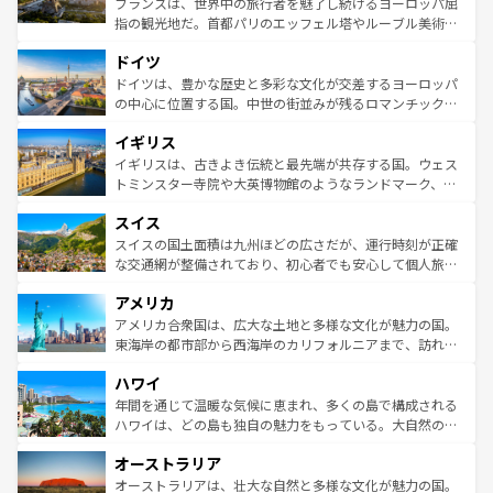
フランスは、世界中の旅行者を魅了し続けるヨーロッパ屈
アートに溢れた街角から、地方では古代ローマ遺跡や中世
指の観光地だ。首都パリのエッフェル塔やルーブル美術館
の城塞都市、穏やかなビーチリゾートまで多彩な表情を見
といった象徴的なスポットから、田舎町の古風な美しさま
せる。地方によって風土や気候が異なるスペインはその個
ドイツ
で、幅広い魅力が詰まっている。華麗な宮殿、歴史的な大
性で訪れる人を魅了する。 なお、新着のスペイン情報は
コ
聖堂、美しいビーチ、そして豊かな自然が、訪れる者を心
ドイツは、豊かな歴史と多彩な文化が交差するヨーロッパ
ンテンツ一覧
を参照してほしい。
から魅了する。また、フランスは美食の国としても知ら
の中心に位置する国。中世の街並みが残るロマンチック街
れ、フランス料理はユネスコ無形文化遺産にも登録されて
道から、未来を先取りするようなモダンな都市まで多様な
イギリス
いる。シャンパンの発祥地であるランス、プロヴァンスの
顔を持つこの国は、どこを歩いても飽きることがない。ベ
香り高いラベンダー畑など、多彩な楽しみ方が可能だ。さ
ルリンの文化的活気、バイエルン州のアルプスの絶景、そ
イギリスは、古きよき伝統と最先端が共存する国。ウェス
らに、パリ以外の地域にも魅力が溢れており、どの街角に
してライン川沿いのワイン畑といった風景は必見。ビール
トミンスター寺院や大英博物館のようなランドマーク、歴
も豊かな歴史と文化が息づいている。パリ以外の個性あふ
とソーセージを味わいながら地元の人と過ごす楽しい時間
史ある大学都市、美しい丘陵地帯や牧歌的な風景など、エ
れる地方に足を運ぶとそれぞれで全く異なる文化を体験で
スイス
は、お酒好きな人にはぜひ体験してほしい。 なお、新着の
リアごとに異なる魅力がある。また、優雅なアフタヌーン
きるだろう。 なお、新着のフランス情報は
コンテンツ一覧
ドイツ情報は
コンテンツ一覧
を参照してほしい。
ティー、ビール好きにはたまらない英国パブ、サッカー観
スイスの国土面積は九州ほどの広さだが、運行時刻が正確
を参照してほしい。
戦など、本場だからこそできる体験も豊富。イギリスを旅
な交通網が整備されており、初心者でも安心して個人旅行
して楽しみつくそう。 なお、新着のイギリス情報は
コンテ
を楽しめる。日本同様に時刻表どおりの旅が可能だ。中世
アメリカ
ンツ一覧
を参照してほしい。
の建物がそのまま残る町や、スイスならではのユニークな
博物館もあり、アルプス観光だけでなく町歩きも満喫する
アメリカ合衆国は、広大な土地と多様な文化が魅力の国。
ことができる。国民の所得が高いため物価も高いが、旅行
東海岸の都市部から西海岸のカリフォルニアまで、訪れる
者向けの交通パス提供のサービスもあり、うまく活用すれ
場所ごとに異なる風景と体験が待っている。ニューヨーク
ハワイ
ば市内交通費無料で観光を楽しむこともできる。 なお、新
のような巨大都市は、観光、ショッピング、エンターテイ
着のスイス情報は
コンテンツ一覧
を参照してほしい。
ンメントが詰まった刺激的なスポットだ。一方、アメリカ
年間を通じて温暖な気候に恵まれ、多くの島で構成される
西部には大自然が広がり、グランドキャニオンやイエロー
ハワイは、どの島も独自の魅力をもっている。大自然の神
ストーン国立公園といった絶景が堪能できる。さらに、南
秘を感じたいなら、火山が生み出した壮大な景観を誇るハ
オーストラリア
部のニューオーリンズでは、音楽と美食が融合した独特の
ワイ島は見逃せない。また、定番の観光地といえばオアフ
文化が魅力。旅行者はアメリカの各地域で異なる魅力を楽
島だが、静かな自然を求めるならマウイ島やカウアイ島が
オーストラリアは、壮大な自然と多様な文化が魅力の国。