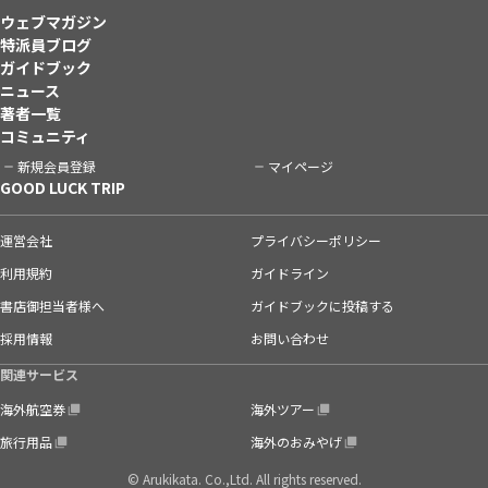
ウェブマガジン
特派員ブログ
ガイドブック
ニュース
著者一覧
コミュニティ
新規会員登録
マイページ
GOOD LUCK TRIP
運営会社
プライバシーポリシー
利用規約
ガイドライン
書店御担当者様へ
ガイドブックに投稿する
採用情報
お問い合わせ
関連サービス
海外航空券
海外ツアー
旅行用品
海外のおみやげ
© Arukikata. Co.,Ltd. All rights reserved.