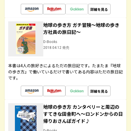
詳細を見る
地球の歩き方 ガチ冒険～地球の歩き
方社員の旅日記～
D-Books
2018.04.12 発売
本書は4人の旅好きによるただの旅日記です。たまたま『地球
の歩き方』で働いているだけで書いてある内容はただの旅日記
です。
詳細を見る
地球の歩き方 カンタベリーと周辺の
すてきな田舎町へ～ロンドンからの日
帰りおさんぽガイド♪
D-Books