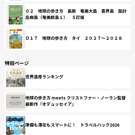
０２ 地球の歩き方 島旅 奄美大島 喜界島 加計
呂麻島（奄美群島１） ５訂版
Ｄ１７ 地球の歩き方 タイ ２０２７～２０２８
特設ページ
世界遺産ランキング
地球の歩き方 meets クリストファー・ノーラン監督
最新作『オデュッセイア』
準備も滞在もスマートに！ トラベルハック2026