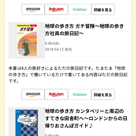
詳細を見る
地球の歩き方 ガチ冒険～地球の歩き
方社員の旅日記～
D-Books
2018.04.12 発売
本書は4人の旅好きによるただの旅日記です。たまたま『地球
の歩き方』で働いているだけで書いてある内容はただの旅日記
です。
詳細を見る
地球の歩き方 カンタベリーと周辺の
すてきな田舎町へ～ロンドンからの日
帰りおさんぽガイド♪
D-Books