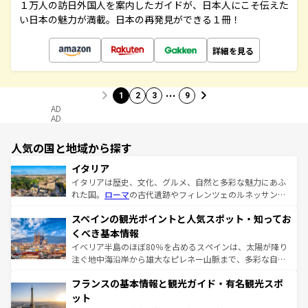
１万人の訪日外国人を案内したガイドが、日本人にこそ伝えた
い日本の魅力が満載。日本の再発見ができる１冊！
詳細を見る
…
1
2
3
9
AD
AD
人気の国と地域から探す
イタリア
イタリアは歴史、文化、グルメ、自然と多彩な魅力にあふ
れた国。
ローマ
の古代遺跡やフィレンツェのルネッサンス
美術、ヴェネツィアの運河など、歴史あるスポットはもち
スペインの観光ポイントと人気スポット・知ってお
ろん、トスカーナの美しい田園風景やアマルフィ海岸の絶
景など、自然景観も見逃せない。観光の合間には、本場の
くべき基本情報
ピザやパスタなど、絶品のイタリア料理を堪能することも
イベリア半島のほぼ80％を占めるスペインは、太陽が降り
できる。朝目覚めてから夜眠るまで、すべての瞬間を楽し
注ぐ地中海沿岸から雄大なピレネー山脈まで、多彩な自然
ませてくれるイタリアで、忘れられない旅をしてみよう！
と文化が詰まったヨーロッパ屈指の旅行先だ。多様な地域
なお、新着のイタリア情報は
コンテンツ一覧
を参照してほ
フランスの基本情報と観光ガイド・有名観光スポ
文化が根付くこの国では、情熱的なフラメンコ、熱気あふ
しい。
れる闘牛、そして美味しいタパスが生活の一部となってい
ット