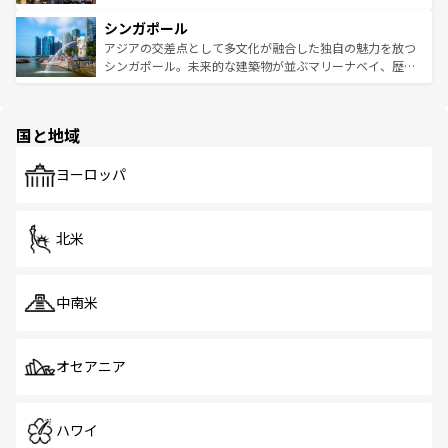
るはずだ。 なお、新着のベトナム情報は
コンテンツ一覧
を
は世界的に有名で、屋台から高級レストランまで味覚を刺
的なアートスポット、そして歴史と現代が融合した町並
参照してほしい。
シンガポール
激する。気候は一年中温暖で、どの季節にも異なる楽しみ
み、どこを訪れても感動するはず。観光スポットが密集し
が待っている。親しみやすいタイの人々、仏教を中心とし
ており、効率よく見どころを回れるのも魅力。息をのむよ
アジアの交差点として多文化が融合した独自の魅力を放つ
た文化、そして多様な観光資源が、訪れる旅人を魅了し続
うな絶景から文化的な体験まで、香港を存分に楽しみ尽く
シンガポール。未来的な建築物が並ぶマリーナベイ、歴史
ける。 なお、新着のタイ情報は
コンテンツ一覧
を参照して
そう。 なお、新着の香港情報は
コンテンツ一覧
を参照して
と伝統を感じられるエスニックタウン、多数の緑豊かな公
ほしい。
ほしい。
園や自然保護区など、自然が調和した近代的な景観と文化
の多様性あふれるカラフルな町は、どこを歩いても新しい
国と地域
発見がある。さらに、治安のよさや充実した公共交通機関
も、旅行者にとっては魅力的なポイント。グルメも豊富
で、ホーカーズは地元の風情を楽しめる外せないスポット
ヨーロッパ
だ。訪れる人を飽きさせないシンガポールで、多様な魅力
を体感しよう。 なお、新着のシンガポール情報は
コンテン
ツ一覧
を参照してほしい。
北米
中南米
オセアニア
ハワイ