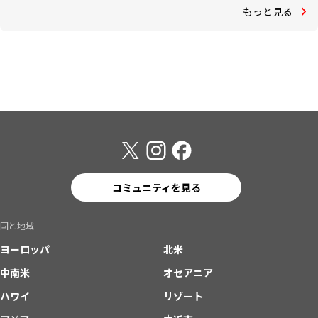
もっと見る
コミュニティを見る
国と地域
ヨーロッパ
北米
中南米
オセアニア
ハワイ
リゾート