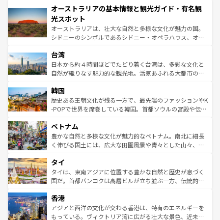
オーストラリアの基本情報と観光ガイド・有名観
部のニューオーリンズでは、音楽と美食が融合した独特の
ワイ島は見逃せない。また、定番の観光地といえばオアフ
文化が魅力。旅行者はアメリカの各地域で異なる魅力を楽
島だが、静かな自然を求めるならマウイ島やカウアイ島が
光スポット
しみながら、その多様性と豊かな歴史を感じることができ
おすすめ。エメラルドグリーンに輝く海をはじめ、豊かな
オーストラリアは、壮大な自然と多様な文化が魅力の国。
るだろう。車でのロードトリップや列車の旅も、アメリカ
文化や歴史が息づいている。「アロハスピリット」と呼ば
シドニーのシンボルであるシドニー・オペラハウス、オー
ならではの贅沢な旅のスタイルだ。 なお、新着のアメリカ
れるおもてなしの心で訪れる人々を迎えてくれるハワイの
ストラリア東海岸北部に広がる大サンゴ礁地帯グレートバ
情報は
コンテンツ一覧
を参照してほしい。
人々、おいしいローカルフードやハワイアンミュージッ
台湾
リアリーフや大陸中央部にそびえるウルル（エアーズロッ
ク、伝統的なフラダンスなど、すべてがハワイの魅力を彩
ク）、タスマニアの美しい原生林やケアンズの熱帯雨林な
日本から約４時間ほどでたどり着く台湾は、多彩な文化と
っている。訪れるたびに新しい発見と感動が待っているハ
ど、見どころがたくさん。また、カフェやワイン、オージ
自然が織りなす魅力的な観光地。活気あふれる大都市の台
ワイを、存分に味わってほしい。 なお、新着のハワイ情報
ービーフなどの食文化も豊かで、美味しいものであふれて
北やノスタルジックな町並みが人気な九份（ジォウフェ
は
コンテンツ一覧
を参照してほしい。
韓国
いる。アクティビティも充実しており、サーフィンやダイ
ン）、静ひつな山岳地帯である台湾東部など、都市の喧騒
ビング、ハイキングなど、アウトドア好きにはたまらな
と山間の静けさが共存しており、訪れる人に新しい発見と
歴史ある王朝文化が残る一方で、最先端のファッションやK
い。オーストラリアの多彩な魅力を存分に味わいつくそ
驚きをもたらしてくれる。また、奥深い台湾の食文化も魅
-POPで世界を席巻している韓国。首都ソウルの宮殿や伝統
う。 なお、新着のオーストラリア情報は
コンテンツ一覧
を
力で、夜市などの屋台グルメから高級料理、ヘルシーで美
家屋が並ぶエリアでは韓国の歴史と文化に浸ることがで
参照してほしい。
ベトナム
容にもいいと評判のスイーツなど、バラエティ豊かな料理
き、地方に足を延ばせば四季折々の自然美を楽しむことが
が味わえる。 なお、新着の台湾情報は
コンテンツ一覧
を参
できる。そして、キムチや焼肉、絶品のストリートフード
豊かな自然と多様な文化が魅力的なベトナム。南北に細長
照してほしい。
まで、さまざまな韓国料理が待っている。夜には、韓国な
く伸びる国土には、広大な田園風景や青々とした山々、世
らではのナイトライフも堪能できる。あたたかいホスピタ
界遺産に登録された壮大な自然景観が点在し、都市部では
タイ
リティに包まれながら、韓国の多彩な魅力を心ゆくまで味
急速な発展と共に伝統が息づく。ハノイの古い町並みやホ
わってみてほしい。 なお、新着の韓国情報は
コンテンツ一
ーチミン市のフランス統治時代の建物も、独特の雰囲気を
タイは、東南アジアに位置する豊かな自然と歴史が息づく
覧
を参照してほしい。
醸し出している。また、バラエティの豊かさとおいしさで
国だ。首都バンコクは高層ビルが立ち並ぶ一方、伝統的な
世界中の食通を魅了してやまないベトナム料理も魅力のひ
寺院や市場がいたるところに点在し、古きよき文化と現代
香港
とつ。フォーやバインミー、ベトナムコーヒーなどは、ぜ
の活気が交差している。北部ではチェンマイなどの山岳地
ひ現地で味わいたい。どの地域を訪れてもあたたかい人々
帯で自然と触れ合い、南部ではプーケットやクラビの美し
アジアと西洋の文化が交わる香港は、特有のエネルギーを
が旅行者を迎えてくれるので、きっと忘れられない旅にな
いビーチでリゾート気分を楽しむことができる。タイ料理
もっている。ヴィクトリア湾に広がる壮大な景色、近未来