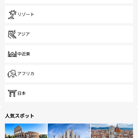
リゾート
アジア
中近東
アフリカ
日本
人気スポット