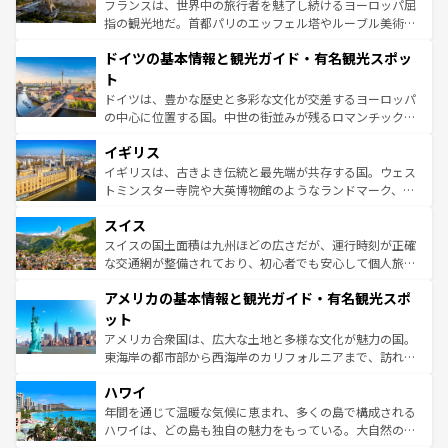
る。首都マドリードの洗練された雰囲気や、バルセロナの
フランスは、世界中の旅行者を魅了し続けるヨーロッパ屈
アートに溢れた街角から、地方では古代ローマ遺跡や中世
指の観光地だ。首都パリのエッフェル塔やルーブル美術館
の城塞都市、穏やかなビーチリゾートまで多彩な表情を見
といった象徴的なスポットから、田舎町の古風な美しさま
せる。地方によって風土や気候が異なるスペインはその個
ドイツの基本情報と観光ガイド・有名観光スポッ
で、幅広い魅力が詰まっている。華麗な宮殿、歴史的な大
性で訪れる人を魅了する。 なお、新着のスペイン情報は
コ
聖堂、美しいビーチ、そして豊かな自然が、訪れる者を心
ト
ンテンツ一覧
を参照してほしい。
から魅了する。また、フランスは美食の国としても知ら
ドイツは、豊かな歴史と多彩な文化が交差するヨーロッパ
れ、フランス料理はユネスコ無形文化遺産にも登録されて
の中心に位置する国。中世の街並みが残るロマンチック街
いる。シャンパンの発祥地であるランス、プロヴァンスの
道から、未来を先取りするようなモダンな都市まで多様な
香り高いラベンダー畑など、多彩な楽しみ方が可能だ。さ
イギリス
顔を持つこの国は、どこを歩いても飽きることがない。ベ
らに、パリ以外の地域にも魅力が溢れており、どの街角に
ルリンの文化的活気、バイエルン州のアルプスの絶景、そ
イギリスは、古きよき伝統と最先端が共存する国。ウェス
も豊かな歴史と文化が息づいている。パリ以外の個性あふ
してライン川沿いのワイン畑といった風景は必見。ビール
トミンスター寺院や大英博物館のようなランドマーク、歴
れる地方に足を運ぶとそれぞれで全く異なる文化を体験で
とソーセージを味わいながら地元の人と過ごす楽しい時間
史ある大学都市、美しい丘陵地帯や牧歌的な風景など、エ
きるだろう。 なお、新着のフランス情報は
コンテンツ一覧
スイス
は、お酒好きな人にはぜひ体験してほしい。 なお、新着の
リアごとに異なる魅力がある。また、優雅なアフタヌーン
を参照してほしい。
ドイツ情報は
コンテンツ一覧
を参照してほしい。
ティー、ビール好きにはたまらない英国パブ、サッカー観
スイスの国土面積は九州ほどの広さだが、運行時刻が正確
戦など、本場だからこそできる体験も豊富。イギリスを旅
な交通網が整備されており、初心者でも安心して個人旅行
して楽しみつくそう。 なお、新着のイギリス情報は
コンテ
を楽しめる。日本同様に時刻表どおりの旅が可能だ。中世
アメリカの基本情報と観光ガイド・有名観光スポ
ンツ一覧
を参照してほしい。
の建物がそのまま残る町や、スイスならではのユニークな
博物館もあり、アルプス観光だけでなく町歩きも満喫する
ット
ことができる。国民の所得が高いため物価も高いが、旅行
アメリカ合衆国は、広大な土地と多様な文化が魅力の国。
者向けの交通パス提供のサービスもあり、うまく活用すれ
東海岸の都市部から西海岸のカリフォルニアまで、訪れる
ば市内交通費無料で観光を楽しむこともできる。 なお、新
場所ごとに異なる風景と体験が待っている。ニューヨーク
着のスイス情報は
コンテンツ一覧
を参照してほしい。
ハワイ
のような巨大都市は、観光、ショッピング、エンターテイ
ンメントが詰まった刺激的なスポットだ。一方、アメリカ
年間を通じて温暖な気候に恵まれ、多くの島で構成される
西部には大自然が広がり、グランドキャニオンやイエロー
ハワイは、どの島も独自の魅力をもっている。大自然の神
ストーン国立公園といった絶景が堪能できる。さらに、南
秘を感じたいなら、火山が生み出した壮大な景観を誇るハ