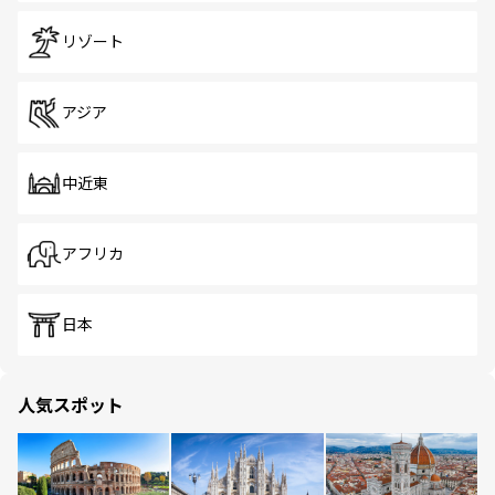
リゾート
アジア
中近東
アフリカ
日本
人気スポット