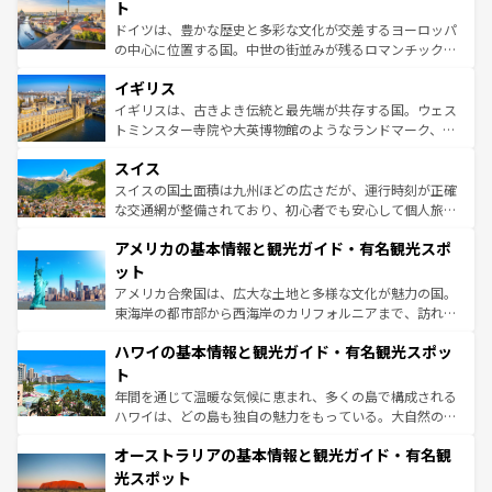
性で訪れる人を魅了する。 なお、新着のスペイン情報は
コ
聖堂、美しいビーチ、そして豊かな自然が、訪れる者を心
ト
ンテンツ一覧
を参照してほしい。
から魅了する。また、フランスは美食の国としても知ら
ドイツは、豊かな歴史と多彩な文化が交差するヨーロッパ
れ、フランス料理はユネスコ無形文化遺産にも登録されて
の中心に位置する国。中世の街並みが残るロマンチック街
いる。シャンパンの発祥地であるランス、プロヴァンスの
道から、未来を先取りするようなモダンな都市まで多様な
香り高いラベンダー畑など、多彩な楽しみ方が可能だ。さ
イギリス
顔を持つこの国は、どこを歩いても飽きることがない。ベ
らに、パリ以外の地域にも魅力が溢れており、どの街角に
ルリンの文化的活気、バイエルン州のアルプスの絶景、そ
イギリスは、古きよき伝統と最先端が共存する国。ウェス
も豊かな歴史と文化が息づいている。パリ以外の個性あふ
してライン川沿いのワイン畑といった風景は必見。ビール
トミンスター寺院や大英博物館のようなランドマーク、歴
れる地方に足を運ぶとそれぞれで全く異なる文化を体験で
とソーセージを味わいながら地元の人と過ごす楽しい時間
史ある大学都市、美しい丘陵地帯や牧歌的な風景など、エ
きるだろう。 なお、新着のフランス情報は
コンテンツ一覧
スイス
は、お酒好きな人にはぜひ体験してほしい。 なお、新着の
リアごとに異なる魅力がある。また、優雅なアフタヌーン
を参照してほしい。
ドイツ情報は
コンテンツ一覧
を参照してほしい。
ティー、ビール好きにはたまらない英国パブ、サッカー観
スイスの国土面積は九州ほどの広さだが、運行時刻が正確
戦など、本場だからこそできる体験も豊富。イギリスを旅
な交通網が整備されており、初心者でも安心して個人旅行
して楽しみつくそう。 なお、新着のイギリス情報は
コンテ
を楽しめる。日本同様に時刻表どおりの旅が可能だ。中世
アメリカの基本情報と観光ガイド・有名観光スポ
ンツ一覧
を参照してほしい。
の建物がそのまま残る町や、スイスならではのユニークな
博物館もあり、アルプス観光だけでなく町歩きも満喫する
ット
ことができる。国民の所得が高いため物価も高いが、旅行
アメリカ合衆国は、広大な土地と多様な文化が魅力の国。
者向けの交通パス提供のサービスもあり、うまく活用すれ
東海岸の都市部から西海岸のカリフォルニアまで、訪れる
ば市内交通費無料で観光を楽しむこともできる。 なお、新
場所ごとに異なる風景と体験が待っている。ニューヨーク
着のスイス情報は
コンテンツ一覧
を参照してほしい。
ハワイの基本情報と観光ガイド・有名観光スポッ
のような巨大都市は、観光、ショッピング、エンターテイ
ンメントが詰まった刺激的なスポットだ。一方、アメリカ
ト
西部には大自然が広がり、グランドキャニオンやイエロー
年間を通じて温暖な気候に恵まれ、多くの島で構成される
ストーン国立公園といった絶景が堪能できる。さらに、南
ハワイは、どの島も独自の魅力をもっている。大自然の神
部のニューオーリンズでは、音楽と美食が融合した独特の
秘を感じたいなら、火山が生み出した壮大な景観を誇るハ
文化が魅力。旅行者はアメリカの各地域で異なる魅力を楽
オーストラリアの基本情報と観光ガイド・有名観
ワイ島は見逃せない。また、定番の観光地といえばオアフ
しみながら、その多様性と豊かな歴史を感じることができ
島だが、静かな自然を求めるならマウイ島やカウアイ島が
光スポット
るだろう。車でのロードトリップや列車の旅も、アメリカ