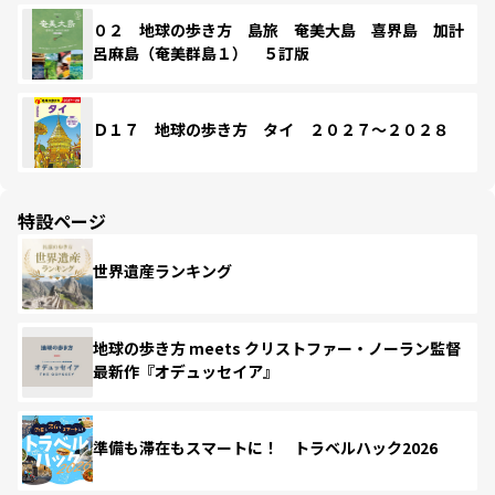
０２ 地球の歩き方 島旅 奄美大島 喜界島 加計
呂麻島（奄美群島１） ５訂版
Ｄ１７ 地球の歩き方 タイ ２０２７～２０２８
特設ページ
世界遺産ランキング
地球の歩き方 meets クリストファー・ノーラン監督
最新作『オデュッセイア』
準備も滞在もスマートに！ トラベルハック2026