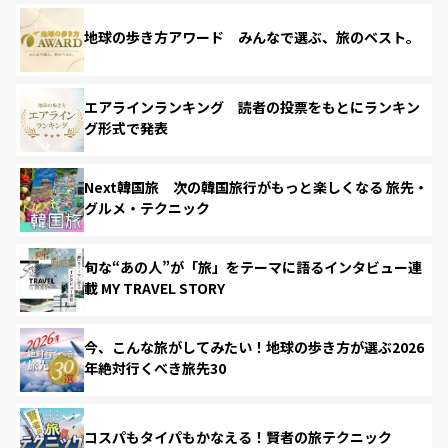
地球の歩き方アワード みんなで選ぶ、旅のベスト。
エアラインランキング 読者の投票をもとにランキン
グ形式で発表
Next韓国旅 次の韓国旅行がもっと楽しくなる 旅先・
グルメ・テクニック
旬な“あの人”が「旅」をテーマに語るインタビュー連
載 MY TRAVEL STORY
今、こんな旅がしてみたい！地球の歩き方が選ぶ2026
年絶対行くべき旅先30
コスパもタイパもかなえる！賢者の旅テクニック