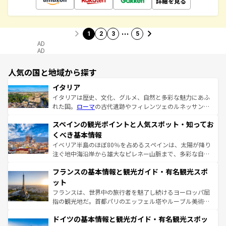
詳細を見る
…
1
2
3
5
AD
AD
人気の国と地域から探す
イタリア
イタリアは歴史、文化、グルメ、自然と多彩な魅力にあふ
れた国。
ローマ
の古代遺跡やフィレンツェのルネッサンス
美術、ヴェネツィアの運河など、歴史あるスポットはもち
スペインの観光ポイントと人気スポット・知ってお
ろん、トスカーナの美しい田園風景やアマルフィ海岸の絶
景など、自然景観も見逃せない。観光の合間には、本場の
くべき基本情報
ピザやパスタなど、絶品のイタリア料理を堪能することも
イベリア半島のほぼ80％を占めるスペインは、太陽が降り
できる。朝目覚めてから夜眠るまで、すべての瞬間を楽し
注ぐ地中海沿岸から雄大なピレネー山脈まで、多彩な自然
ませてくれるイタリアで、忘れられない旅をしてみよう！
と文化が詰まったヨーロッパ屈指の旅行先だ。多様な地域
なお、新着のイタリア情報は
コンテンツ一覧
を参照してほ
フランスの基本情報と観光ガイド・有名観光スポ
文化が根付くこの国では、情熱的なフラメンコ、熱気あふ
しい。
れる闘牛、そして美味しいタパスが生活の一部となってい
ット
る。首都マドリードの洗練された雰囲気や、バルセロナの
フランスは、世界中の旅行者を魅了し続けるヨーロッパ屈
アートに溢れた街角から、地方では古代ローマ遺跡や中世
指の観光地だ。首都パリのエッフェル塔やルーブル美術館
の城塞都市、穏やかなビーチリゾートまで多彩な表情を見
といった象徴的なスポットから、田舎町の古風な美しさま
せる。地方によって風土や気候が異なるスペインはその個
ドイツの基本情報と観光ガイド・有名観光スポッ
で、幅広い魅力が詰まっている。華麗な宮殿、歴史的な大