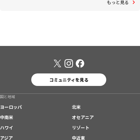
もっと見る
コミュニティを見る
国と地域
ヨーロッパ
北米
中南米
オセアニア
ハワイ
リゾート
アジア
中近東