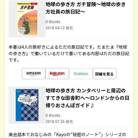
地球の歩き方 ガチ冒険～地球の歩き
方社員の旅日記～
D-Books
2018.04.12 発売
本書は4人の旅好きによるただの旅日記です。たまたま『地球
の歩き方』で働いているだけで書いてある内容はただの旅日記
です。
詳細を見る
地球の歩き方 カンタベリーと周辺の
すてきな田舎町へ～ロンドンからの日
帰りおさんぽガイド♪
D-Books
2018.07.26 発売
英会話本でおなじみの「Kayoの“秘密のノート”」シリーズの