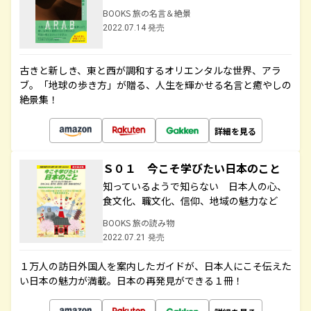
BOOKS 旅の名言＆絶景
2022.07.14 発売
古きと新しき、東と西が調和するオリエンタルな世界、アラ
ブ。「地球の歩き方」が贈る、人生を輝かせる名言と癒やしの
絶景集！
詳細を見る
Ｓ０１ 今こそ学びたい日本のこと
知っているようで知らない 日本人の心、
食文化、職文化、信仰、地域の魅力など
BOOKS 旅の読み物
2022.07.21 発売
１万人の訪日外国人を案内したガイドが、日本人にこそ伝えた
い日本の魅力が満載。日本の再発見ができる１冊！