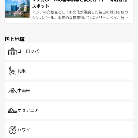
が待っている。親しみやすいタイの人々、仏教を中心とし
ており、効率よく見どころを回れるのも魅力。息をのむよ
スポット
た文化、そして多様な観光資源が、訪れる旅人を魅了し続
うな絶景から文化的な体験まで、香港を存分に楽しみ尽く
アジアの交差点として多文化が融合した独自の魅力を放つ
ける。 なお、新着のタイ情報は
コンテンツ一覧
を参照して
そう。 なお、新着の香港情報は
コンテンツ一覧
を参照して
シンガポール。未来的な建築物が並ぶマリーナベイ、歴史
ほしい。
ほしい。
と伝統を感じられるエスニックタウン、多数の緑豊かな公
園や自然保護区など、自然が調和した近代的な景観と文化
の多様性あふれるカラフルな町は、どこを歩いても新しい
国と地域
発見がある。さらに、治安のよさや充実した公共交通機関
も、旅行者にとっては魅力的なポイント。グルメも豊富
で、ホーカーズは地元の風情を楽しめる外せないスポット
ヨーロッパ
だ。訪れる人を飽きさせないシンガポールで、多様な魅力
を体感しよう。 なお、新着のシンガポール情報は
コンテン
ツ一覧
を参照してほしい。
北米
中南米
オセアニア
ハワイ