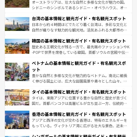
おすすめ。エメラルドグリーンに輝く海をはじめ、豊かな
オーストラリアは、壮大な自然と多様な文化が魅力の国。
ならではの贅沢な旅のスタイルだ。 なお、新着のアメリカ
文化や歴史が息づいている。「アロハスピリット」と呼ば
シドニーのシンボルであるシドニー・オペラハウス、オー
情報は
コンテンツ一覧
を参照してほしい。
れるおもてなしの心で訪れる人々を迎えてくれるハワイの
ストラリア東海岸北部に広がる大サンゴ礁地帯グレートバ
人々、おいしいローカルフードやハワイアンミュージッ
台湾の基本情報と観光ガイド・有名観光スポット
リアリーフや大陸中央部にそびえるウルル（エアーズロッ
ク、伝統的なフラダンスなど、すべてがハワイの魅力を彩
ク）、タスマニアの美しい原生林やケアンズの熱帯雨林な
日本から約４時間ほどでたどり着く台湾は、多彩な文化と
っている。訪れるたびに新しい発見と感動が待っているハ
ど、見どころがたくさん。また、カフェやワイン、オージ
自然が織りなす魅力的な観光地。活気あふれる大都市の台
ワイを、存分に味わってほしい。 なお、新着のハワイ情報
ービーフなどの食文化も豊かで、美味しいものであふれて
北やノスタルジックな町並みが人気な九份（ジォウフェ
は
コンテンツ一覧
を参照してほしい。
韓国の基本情報と観光ガイド・有名観光スポット
いる。アクティビティも充実しており、サーフィンやダイ
ン）、静ひつな山岳地帯である台湾東部など、都市の喧騒
ビング、ハイキングなど、アウトドア好きにはたまらな
と山間の静けさが共存しており、訪れる人に新しい発見と
歴史ある王朝文化が残る一方で、最先端のファッションやK
い。オーストラリアの多彩な魅力を存分に味わいつくそ
驚きをもたらしてくれる。また、奥深い台湾の食文化も魅
-POPで世界を席巻している韓国。首都ソウルの宮殿や伝統
う。 なお、新着のオーストラリア情報は
コンテンツ一覧
を
力で、夜市などの屋台グルメから高級料理、ヘルシーで美
家屋が並ぶエリアでは韓国の歴史と文化に浸ることがで
参照してほしい。
ベトナムの基本情報と観光ガイド・有名観光スポ
容にもいいと評判のスイーツなど、バラエティ豊かな料理
き、地方に足を延ばせば四季折々の自然美を楽しむことが
が味わえる。 なお、新着の台湾情報は
コンテンツ一覧
を参
できる。そして、キムチや焼肉、絶品のストリートフード
ット
照してほしい。
まで、さまざまな韓国料理が待っている。夜には、韓国な
豊かな自然と多様な文化が魅力的なベトナム。南北に細長
らではのナイトライフも堪能できる。あたたかいホスピタ
く伸びる国土には、広大な田園風景や青々とした山々、世
リティに包まれながら、韓国の多彩な魅力を心ゆくまで味
界遺産に登録された壮大な自然景観が点在し、都市部では
わってみてほしい。 なお、新着の韓国情報は
コンテンツ一
タイの基本情報と観光ガイド・有名観光スポット
急速な発展と共に伝統が息づく。ハノイの古い町並みやホ
覧
を参照してほしい。
ーチミン市のフランス統治時代の建物も、独特の雰囲気を
タイは、東南アジアに位置する豊かな自然と歴史が息づく
醸し出している。また、バラエティの豊かさとおいしさで
国だ。首都バンコクは高層ビルが立ち並ぶ一方、伝統的な
世界中の食通を魅了してやまないベトナム料理も魅力のひ
寺院や市場がいたるところに点在し、古きよき文化と現代
香港の基本情報と観光ガイド・有名観光スポット
とつ。フォーやバインミー、ベトナムコーヒーなどは、ぜ
の活気が交差している。北部ではチェンマイなどの山岳地
ひ現地で味わいたい。どの地域を訪れてもあたたかい人々
帯で自然と触れ合い、南部ではプーケットやクラビの美し
アジアと西洋の文化が交わる香港は、特有のエネルギーを
が旅行者を迎えてくれるので、きっと忘れられない旅にな
いビーチでリゾート気分を楽しむことができる。タイ料理
もっている。ヴィクトリア湾に広がる壮大な景色、近未来
るはずだ。 なお、新着のベトナム情報は
コンテンツ一覧
を
は世界的に有名で、屋台から高級レストランまで味覚を刺
的なアートスポット、そして歴史と現代が融合した町並
参照してほしい。
シンガポールの基本情報と観光ガイド・有名観光
激する。気候は一年中温暖で、どの季節にも異なる楽しみ
み、どこを訪れても感動するはず。観光スポットが密集し