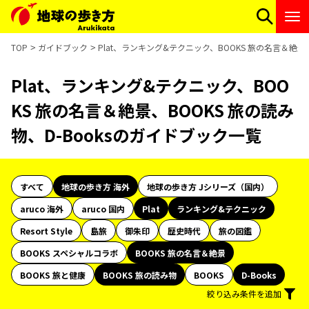
TOP
ガイドブック
Plat、ランキング&テクニック、BOOKS 旅の名言＆絶景
Plat、ランキング&テクニック、BOO
KS 旅の名言＆絶景、BOOKS 旅の読み
物、D-Booksのガイドブック一覧
すべて
地球の歩き方 海外
地球の歩き方 Jシリーズ（国内）
aruco 海外
aruco 国内
Plat
ランキング&テクニック
Resort Style
島旅
御朱印
歴史時代
旅の図鑑
BOOKS スペシャルコラボ
BOOKS 旅の名言＆絶景
BOOKS 旅と健康
BOOKS 旅の読み物
BOOKS
D-Books
絞り込み条件を追加