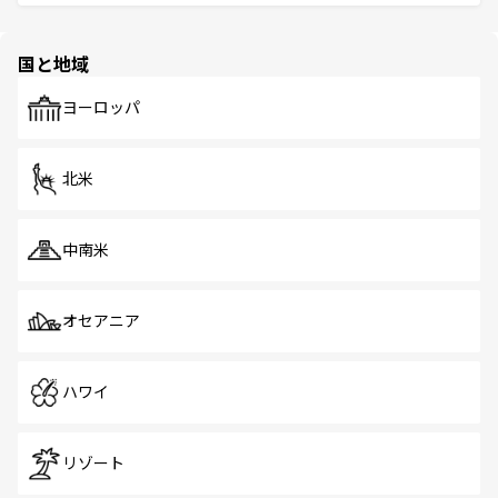
ける。 なお、新着のタイ情報は
コンテンツ一覧
を参照して
そう。 なお、新着の香港情報は
コンテンツ一覧
を参照して
と伝統を感じられるエスニックタウン、多数の緑豊かな公
ほしい。
ほしい。
園や自然保護区など、自然が調和した近代的な景観と文化
の多様性あふれるカラフルな町は、どこを歩いても新しい
国と地域
発見がある。さらに、治安のよさや充実した公共交通機関
も、旅行者にとっては魅力的なポイント。グルメも豊富
で、ホーカーズは地元の風情を楽しめる外せないスポット
ヨーロッパ
だ。訪れる人を飽きさせないシンガポールで、多様な魅力
を体感しよう。 なお、新着のシンガポール情報は
コンテン
ツ一覧
を参照してほしい。
北米
中南米
オセアニア
ハワイ
リゾート