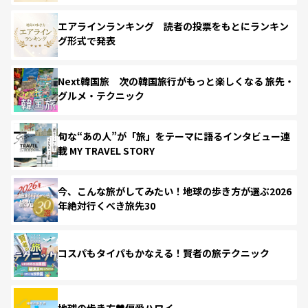
エアラインランキング 読者の投票をもとにランキン
グ形式で発表
Next韓国旅 次の韓国旅行がもっと楽しくなる 旅先・
グルメ・テクニック
旬な“あの人”が「旅」をテーマに語るインタビュー連
載 MY TRAVEL STORY
今、こんな旅がしてみたい！地球の歩き方が選ぶ2026
年絶対行くべき旅先30
コスパもタイパもかなえる！賢者の旅テクニック