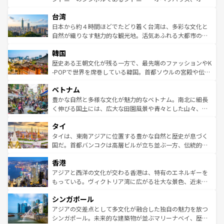
ならではの贅沢な旅のスタイルだ。 なお、新着のアメリカ
れるおもてなしの心で訪れる人々を迎えてくれるハワイの
ストラリア東海岸北部に広がる大サンゴ礁地帯グレートバ
情報は
コンテンツ一覧
を参照してほしい。
人々、おいしいローカルフードやハワイアンミュージッ
台湾
リアリーフや大陸中央部にそびえるウルル（エアーズロッ
ク、伝統的なフラダンスなど、すべてがハワイの魅力を彩
ク）、タスマニアの美しい原生林やケアンズの熱帯雨林な
日本から約４時間ほどでたどり着く台湾は、多彩な文化と
っている。訪れるたびに新しい発見と感動が待っているハ
ど、見どころがたくさん。また、カフェやワイン、オージ
自然が織りなす魅力的な観光地。活気あふれる大都市の台
ワイを、存分に味わってほしい。 なお、新着のハワイ情報
ービーフなどの食文化も豊かで、美味しいものであふれて
北やノスタルジックな町並みが人気な九份（ジォウフェ
は
コンテンツ一覧
を参照してほしい。
韓国
いる。アクティビティも充実しており、サーフィンやダイ
ン）、静ひつな山岳地帯である台湾東部など、都市の喧騒
ビング、ハイキングなど、アウトドア好きにはたまらな
と山間の静けさが共存しており、訪れる人に新しい発見と
歴史ある王朝文化が残る一方で、最先端のファッションやK
い。オーストラリアの多彩な魅力を存分に味わいつくそ
驚きをもたらしてくれる。また、奥深い台湾の食文化も魅
-POPで世界を席巻している韓国。首都ソウルの宮殿や伝統
う。 なお、新着のオーストラリア情報は
コンテンツ一覧
を
力で、夜市などの屋台グルメから高級料理、ヘルシーで美
家屋が並ぶエリアでは韓国の歴史と文化に浸ることがで
参照してほしい。
ベトナム
容にもいいと評判のスイーツなど、バラエティ豊かな料理
き、地方に足を延ばせば四季折々の自然美を楽しむことが
が味わえる。 なお、新着の台湾情報は
コンテンツ一覧
を参
できる。そして、キムチや焼肉、絶品のストリートフード
豊かな自然と多様な文化が魅力的なベトナム。南北に細長
照してほしい。
まで、さまざまな韓国料理が待っている。夜には、韓国な
く伸びる国土には、広大な田園風景や青々とした山々、世
らではのナイトライフも堪能できる。あたたかいホスピタ
界遺産に登録された壮大な自然景観が点在し、都市部では
タイ
リティに包まれながら、韓国の多彩な魅力を心ゆくまで味
急速な発展と共に伝統が息づく。ハノイの古い町並みやホ
わってみてほしい。 なお、新着の韓国情報は
コンテンツ一
ーチミン市のフランス統治時代の建物も、独特の雰囲気を
タイは、東南アジアに位置する豊かな自然と歴史が息づく
覧
を参照してほしい。
醸し出している。また、バラエティの豊かさとおいしさで
国だ。首都バンコクは高層ビルが立ち並ぶ一方、伝統的な
世界中の食通を魅了してやまないベトナム料理も魅力のひ
寺院や市場がいたるところに点在し、古きよき文化と現代
香港
とつ。フォーやバインミー、ベトナムコーヒーなどは、ぜ
の活気が交差している。北部ではチェンマイなどの山岳地
ひ現地で味わいたい。どの地域を訪れてもあたたかい人々
帯で自然と触れ合い、南部ではプーケットやクラビの美し
アジアと西洋の文化が交わる香港は、特有のエネルギーを
が旅行者を迎えてくれるので、きっと忘れられない旅にな
いビーチでリゾート気分を楽しむことができる。タイ料理
もっている。ヴィクトリア湾に広がる壮大な景色、近未来
るはずだ。 なお、新着のベトナム情報は
コンテンツ一覧
を
は世界的に有名で、屋台から高級レストランまで味覚を刺
的なアートスポット、そして歴史と現代が融合した町並
参照してほしい。
シンガポール
激する。気候は一年中温暖で、どの季節にも異なる楽しみ
み、どこを訪れても感動するはず。観光スポットが密集し
が待っている。親しみやすいタイの人々、仏教を中心とし
ており、効率よく見どころを回れるのも魅力。息をのむよ
アジアの交差点として多文化が融合した独自の魅力を放つ
た文化、そして多様な観光資源が、訪れる旅人を魅了し続
うな絶景から文化的な体験まで、香港を存分に楽しみ尽く
シンガポール。未来的な建築物が並ぶマリーナベイ、歴史