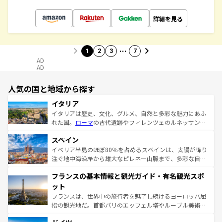
詳細を見る
…
1
2
3
7
AD
AD
人気の国と地域から探す
イタリア
イタリアは歴史、文化、グルメ、自然と多彩な魅力にあふ
れた国。
ローマ
の古代遺跡やフィレンツェのルネッサンス
美術、ヴェネツィアの運河など、歴史あるスポットはもち
スペイン
ろん、トスカーナの美しい田園風景やアマルフィ海岸の絶
景など、自然景観も見逃せない。観光の合間には、本場の
イベリア半島のほぼ80％を占めるスペインは、太陽が降り
ピザやパスタなど、絶品のイタリア料理を堪能することも
注ぐ地中海沿岸から雄大なピレネー山脈まで、多彩な自然
できる。朝目覚めてから夜眠るまで、すべての瞬間を楽し
と文化が詰まったヨーロッパ屈指の旅行先だ。多様な地域
フランスの基本情報と観光ガイド・有名観光スポ
ませてくれるイタリアで、忘れられない旅をしてみよう！
文化が根付くこの国では、情熱的なフラメンコ、熱気あふ
なお、新着のイタリア情報は
コンテンツ一覧
を参照してほ
れる闘牛、そして美味しいタパスが生活の一部となってい
ット
しい。
る。首都マドリードの洗練された雰囲気や、バルセロナの
フランスは、世界中の旅行者を魅了し続けるヨーロッパ屈
アートに溢れた街角から、地方では古代ローマ遺跡や中世
指の観光地だ。首都パリのエッフェル塔やルーブル美術館
の城塞都市、穏やかなビーチリゾートまで多彩な表情を見
といった象徴的なスポットから、田舎町の古風な美しさま
せる。地方によって風土や気候が異なるスペインはその個