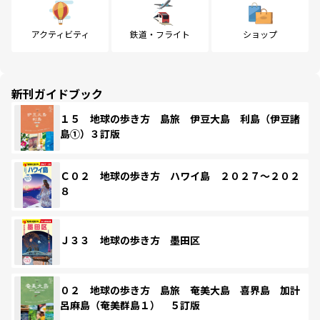
アクティビティ
鉄道・フライト
ショップ
新刊ガイドブック
１５ 地球の歩き方 島旅 伊豆大島 利島（伊豆諸
島①）３訂版
Ｃ０２ 地球の歩き方 ハワイ島 ２０２７～２０２
８
Ｊ３３ 地球の歩き方 墨田区
０２ 地球の歩き方 島旅 奄美大島 喜界島 加計
呂麻島（奄美群島１） ５訂版