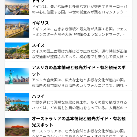
ドイツ
で、幅広い魅力が詰まっている。華麗な宮殿、歴史的な大
性で訪れる人を魅了する。 なお、新着のスペイン情報は
コ
聖堂、美しいビーチ、そして豊かな自然が、訪れる者を心
ドイツは、豊かな歴史と多彩な文化が交差するヨーロッパ
ンテンツ一覧
を参照してほしい。
から魅了する。また、フランスは美食の国としても知ら
の中心に位置する国。中世の街並みが残るロマンチック街
れ、フランス料理はユネスコ無形文化遺産にも登録されて
道から、未来を先取りするようなモダンな都市まで多様な
イギリス
いる。シャンパンの発祥地であるランス、プロヴァンスの
顔を持つこの国は、どこを歩いても飽きることがない。ベ
香り高いラベンダー畑など、多彩な楽しみ方が可能だ。さ
ルリンの文化的活気、バイエルン州のアルプスの絶景、そ
イギリスは、古きよき伝統と最先端が共存する国。ウェス
らに、パリ以外の地域にも魅力が溢れており、どの街角に
してライン川沿いのワイン畑といった風景は必見。ビール
トミンスター寺院や大英博物館のようなランドマーク、歴
も豊かな歴史と文化が息づいている。パリ以外の個性あふ
とソーセージを味わいながら地元の人と過ごす楽しい時間
史ある大学都市、美しい丘陵地帯や牧歌的な風景など、エ
れる地方に足を運ぶとそれぞれで全く異なる文化を体験で
スイス
は、お酒好きな人にはぜひ体験してほしい。 なお、新着の
リアごとに異なる魅力がある。また、優雅なアフタヌーン
きるだろう。 なお、新着のフランス情報は
コンテンツ一覧
ドイツ情報は
コンテンツ一覧
を参照してほしい。
ティー、ビール好きにはたまらない英国パブ、サッカー観
スイスの国土面積は九州ほどの広さだが、運行時刻が正確
を参照してほしい。
戦など、本場だからこそできる体験も豊富。イギリスを旅
な交通網が整備されており、初心者でも安心して個人旅行
して楽しみつくそう。 なお、新着のイギリス情報は
コンテ
を楽しめる。日本同様に時刻表どおりの旅が可能だ。中世
アメリカの基本情報と観光ガイド・有名観光スポ
ンツ一覧
を参照してほしい。
の建物がそのまま残る町や、スイスならではのユニークな
博物館もあり、アルプス観光だけでなく町歩きも満喫する
ット
ことができる。国民の所得が高いため物価も高いが、旅行
アメリカ合衆国は、広大な土地と多様な文化が魅力の国。
者向けの交通パス提供のサービスもあり、うまく活用すれ
東海岸の都市部から西海岸のカリフォルニアまで、訪れる
ば市内交通費無料で観光を楽しむこともできる。 なお、新
場所ごとに異なる風景と体験が待っている。ニューヨーク
着のスイス情報は
コンテンツ一覧
を参照してほしい。
ハワイ
のような巨大都市は、観光、ショッピング、エンターテイ
ンメントが詰まった刺激的なスポットだ。一方、アメリカ
年間を通じて温暖な気候に恵まれ、多くの島で構成される
西部には大自然が広がり、グランドキャニオンやイエロー
ハワイは、どの島も独自の魅力をもっている。大自然の神
ストーン国立公園といった絶景が堪能できる。さらに、南
秘を感じたいなら、火山が生み出した壮大な景観を誇るハ
オーストラリアの基本情報と観光ガイド・有名観
部のニューオーリンズでは、音楽と美食が融合した独特の
ワイ島は見逃せない。また、定番の観光地といえばオアフ
文化が魅力。旅行者はアメリカの各地域で異なる魅力を楽
島だが、静かな自然を求めるならマウイ島やカウアイ島が
光スポット
しみながら、その多様性と豊かな歴史を感じることができ
おすすめ。エメラルドグリーンに輝く海をはじめ、豊かな
オーストラリアは、壮大な自然と多様な文化が魅力の国。
るだろう。車でのロードトリップや列車の旅も、アメリカ
文化や歴史が息づいている。「アロハスピリット」と呼ば
シドニーのシンボルであるシドニー・オペラハウス、オー