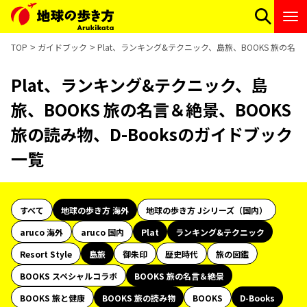
TOP
ガイドブック
Plat、ランキング&テクニック、島旅、BOOKS 旅の名言
Plat、ランキング&テクニック、島
旅、BOOKS 旅の名言＆絶景、BOOKS
旅の読み物、D-Booksのガイドブック
一覧
すべて
地球の歩き方 海外
地球の歩き方 Jシリーズ（国内）
aruco 海外
aruco 国内
Plat
ランキング&テクニック
Resort Style
島旅
御朱印
歴史時代
旅の図鑑
BOOKS スペシャルコラボ
BOOKS 旅の名言＆絶景
BOOKS 旅と健康
BOOKS 旅の読み物
BOOKS
D-Books