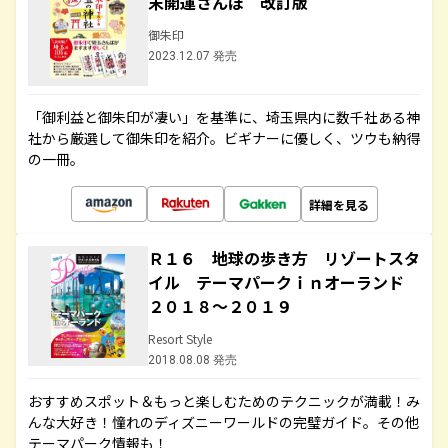
末開運さんぽ 改訂版
御朱印
2023.12.07 発売
「御利益と御朱印が凄い」を基準に、埼玉県内に数千社ある神
社から厳選して御朱印を紹介。ビギナーに優しく、ツウも納得
の一冊。
詳細を見る
Ｒ１６ 地球の歩き方 リゾートスタ
イル テーマパークｉｎオーランド
２０１８～２０１９
Resort Style
2018.08.08 発売
おすすめスポット＆もっと楽しむためのテクニックが満載！み
んな大好き！憧れのディズニーワールドの完璧ガイド。その他
テーマパーク情報も！