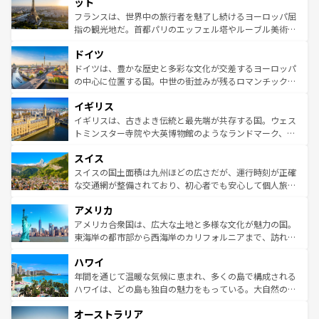
れる闘牛、そして美味しいタパスが生活の一部となってい
ット
しい。
る。首都マドリードの洗練された雰囲気や、バルセロナの
フランスは、世界中の旅行者を魅了し続けるヨーロッパ屈
アートに溢れた街角から、地方では古代ローマ遺跡や中世
指の観光地だ。首都パリのエッフェル塔やルーブル美術館
の城塞都市、穏やかなビーチリゾートまで多彩な表情を見
といった象徴的なスポットから、田舎町の古風な美しさま
せる。地方によって風土や気候が異なるスペインはその個
ドイツ
で、幅広い魅力が詰まっている。華麗な宮殿、歴史的な大
性で訪れる人を魅了する。 なお、新着のスペイン情報は
コ
聖堂、美しいビーチ、そして豊かな自然が、訪れる者を心
ドイツは、豊かな歴史と多彩な文化が交差するヨーロッパ
ンテンツ一覧
を参照してほしい。
から魅了する。また、フランスは美食の国としても知ら
の中心に位置する国。中世の街並みが残るロマンチック街
れ、フランス料理はユネスコ無形文化遺産にも登録されて
道から、未来を先取りするようなモダンな都市まで多様な
イギリス
いる。シャンパンの発祥地であるランス、プロヴァンスの
顔を持つこの国は、どこを歩いても飽きることがない。ベ
香り高いラベンダー畑など、多彩な楽しみ方が可能だ。さ
ルリンの文化的活気、バイエルン州のアルプスの絶景、そ
イギリスは、古きよき伝統と最先端が共存する国。ウェス
らに、パリ以外の地域にも魅力が溢れており、どの街角に
してライン川沿いのワイン畑といった風景は必見。ビール
トミンスター寺院や大英博物館のようなランドマーク、歴
も豊かな歴史と文化が息づいている。パリ以外の個性あふ
とソーセージを味わいながら地元の人と過ごす楽しい時間
史ある大学都市、美しい丘陵地帯や牧歌的な風景など、エ
れる地方に足を運ぶとそれぞれで全く異なる文化を体験で
スイス
は、お酒好きな人にはぜひ体験してほしい。 なお、新着の
リアごとに異なる魅力がある。また、優雅なアフタヌーン
きるだろう。 なお、新着のフランス情報は
コンテンツ一覧
ドイツ情報は
コンテンツ一覧
を参照してほしい。
ティー、ビール好きにはたまらない英国パブ、サッカー観
スイスの国土面積は九州ほどの広さだが、運行時刻が正確
を参照してほしい。
戦など、本場だからこそできる体験も豊富。イギリスを旅
な交通網が整備されており、初心者でも安心して個人旅行
して楽しみつくそう。 なお、新着のイギリス情報は
コンテ
を楽しめる。日本同様に時刻表どおりの旅が可能だ。中世
アメリカ
ンツ一覧
を参照してほしい。
の建物がそのまま残る町や、スイスならではのユニークな
博物館もあり、アルプス観光だけでなく町歩きも満喫する
アメリカ合衆国は、広大な土地と多様な文化が魅力の国。
ことができる。国民の所得が高いため物価も高いが、旅行
東海岸の都市部から西海岸のカリフォルニアまで、訪れる
者向けの交通パス提供のサービスもあり、うまく活用すれ
場所ごとに異なる風景と体験が待っている。ニューヨーク
ハワイ
ば市内交通費無料で観光を楽しむこともできる。 なお、新
のような巨大都市は、観光、ショッピング、エンターテイ
着のスイス情報は
コンテンツ一覧
を参照してほしい。
ンメントが詰まった刺激的なスポットだ。一方、アメリカ
年間を通じて温暖な気候に恵まれ、多くの島で構成される
西部には大自然が広がり、グランドキャニオンやイエロー
ハワイは、どの島も独自の魅力をもっている。大自然の神
ストーン国立公園といった絶景が堪能できる。さらに、南
秘を感じたいなら、火山が生み出した壮大な景観を誇るハ
オーストラリア
部のニューオーリンズでは、音楽と美食が融合した独特の
ワイ島は見逃せない。また、定番の観光地といえばオアフ