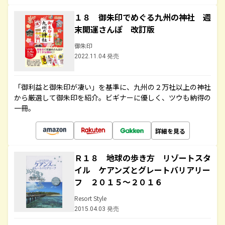
１８ 御朱印でめぐる九州の神社 週
末開運さんぽ 改訂版
御朱印
2022.11.04 発売
「御利益と御朱印が凄い」を基準に、九州の２万社以上の神社
から厳選して御朱印を紹介。ビギナーに優しく、ツウも納得の
一冊。
詳細を見る
Ｒ１８ 地球の歩き方 リゾートスタ
イル ケアンズとグレートバリアリー
フ ２０１５～２０１６
Resort Style
2015.04.03 発売