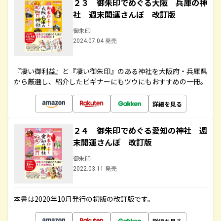
２３ 御朱印でめぐる大阪 兵庫の神
社 週末開運さんぽ 改訂版
御朱印
2024.07.04 発売
『凄い御利益』と『凄い御朱印』のある神社を大阪府・兵庫県
から厳選し、紹介したビギナーにもツウにもおすすめの一冊。
詳細を見る
２４ 御朱印でめぐる愛知の神社 週
末開運さんぽ 改訂版
御朱印
2022.03.11 発売
本書は2020年10月発行の初版の改訂版です。