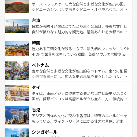
文化が魅力。旅行者はアメリカの各地域で異なる魅力を楽
島だが、静かな自然を求めるならマウイ島やカウアイ島が
オーストラリアは、壮大な自然と多様な文化が魅力の国。
しみながら、その多様性と豊かな歴史を感じることができ
おすすめ。エメラルドグリーンに輝く海をはじめ、豊かな
シドニーのシンボルであるシドニー・オペラハウス、オー
るだろう。車でのロードトリップや列車の旅も、アメリカ
文化や歴史が息づいている。「アロハスピリット」と呼ば
ストラリア東海岸北部に広がる大サンゴ礁地帯グレートバ
ならではの贅沢な旅のスタイルだ。 なお、新着のアメリカ
台湾
れるおもてなしの心で訪れる人々を迎えてくれるハワイの
リアリーフや大陸中央部にそびえるウルル（エアーズロッ
情報は
コンテンツ一覧
を参照してほしい。
人々、おいしいローカルフードやハワイアンミュージッ
ク）、タスマニアの美しい原生林やケアンズの熱帯雨林な
日本から約４時間ほどでたどり着く台湾は、多彩な文化と
ク、伝統的なフラダンスなど、すべてがハワイの魅力を彩
ど、見どころがたくさん。また、カフェやワイン、オージ
自然が織りなす魅力的な観光地。活気あふれる大都市の台
っている。訪れるたびに新しい発見と感動が待っているハ
ービーフなどの食文化も豊かで、美味しいものであふれて
北やノスタルジックな町並みが人気な九份（ジォウフェ
ワイを、存分に味わってほしい。 なお、新着のハワイ情報
韓国
いる。アクティビティも充実しており、サーフィンやダイ
ン）、静ひつな山岳地帯である台湾東部など、都市の喧騒
は
コンテンツ一覧
を参照してほしい。
ビング、ハイキングなど、アウトドア好きにはたまらな
と山間の静けさが共存しており、訪れる人に新しい発見と
歴史ある王朝文化が残る一方で、最先端のファッションやK
い。オーストラリアの多彩な魅力を存分に味わいつくそ
驚きをもたらしてくれる。また、奥深い台湾の食文化も魅
-POPで世界を席巻している韓国。首都ソウルの宮殿や伝統
う。 なお、新着のオーストラリア情報は
コンテンツ一覧
を
力で、夜市などの屋台グルメから高級料理、ヘルシーで美
家屋が並ぶエリアでは韓国の歴史と文化に浸ることがで
参照してほしい。
ベトナム
容にもいいと評判のスイーツなど、バラエティ豊かな料理
き、地方に足を延ばせば四季折々の自然美を楽しむことが
が味わえる。 なお、新着の台湾情報は
コンテンツ一覧
を参
できる。そして、キムチや焼肉、絶品のストリートフード
豊かな自然と多様な文化が魅力的なベトナム。南北に細長
照してほしい。
まで、さまざまな韓国料理が待っている。夜には、韓国な
く伸びる国土には、広大な田園風景や青々とした山々、世
らではのナイトライフも堪能できる。あたたかいホスピタ
界遺産に登録された壮大な自然景観が点在し、都市部では
タイ
リティに包まれながら、韓国の多彩な魅力を心ゆくまで味
急速な発展と共に伝統が息づく。ハノイの古い町並みやホ
わってみてほしい。 なお、新着の韓国情報は
コンテンツ一
ーチミン市のフランス統治時代の建物も、独特の雰囲気を
タイは、東南アジアに位置する豊かな自然と歴史が息づく
覧
を参照してほしい。
醸し出している。また、バラエティの豊かさとおいしさで
国だ。首都バンコクは高層ビルが立ち並ぶ一方、伝統的な
世界中の食通を魅了してやまないベトナム料理も魅力のひ
寺院や市場がいたるところに点在し、古きよき文化と現代
香港
とつ。フォーやバインミー、ベトナムコーヒーなどは、ぜ
の活気が交差している。北部ではチェンマイなどの山岳地
ひ現地で味わいたい。どの地域を訪れてもあたたかい人々
帯で自然と触れ合い、南部ではプーケットやクラビの美し
アジアと西洋の文化が交わる香港は、特有のエネルギーを
が旅行者を迎えてくれるので、きっと忘れられない旅にな
いビーチでリゾート気分を楽しむことができる。タイ料理
もっている。ヴィクトリア湾に広がる壮大な景色、近未来
るはずだ。 なお、新着のベトナム情報は
コンテンツ一覧
を
は世界的に有名で、屋台から高級レストランまで味覚を刺
的なアートスポット、そして歴史と現代が融合した町並
参照してほしい。
シンガポール
激する。気候は一年中温暖で、どの季節にも異なる楽しみ
み、どこを訪れても感動するはず。観光スポットが密集し