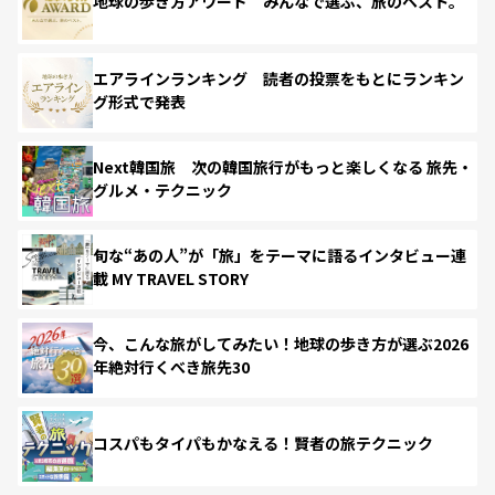
地球の歩き方アワード みんなで選ぶ、旅のベスト。
エアラインランキング 読者の投票をもとにランキン
グ形式で発表
Next韓国旅 次の韓国旅行がもっと楽しくなる 旅先・
グルメ・テクニック
旬な“あの人”が「旅」をテーマに語るインタビュー連
載 MY TRAVEL STORY
今、こんな旅がしてみたい！地球の歩き方が選ぶ2026
年絶対行くべき旅先30
コスパもタイパもかなえる！賢者の旅テクニック