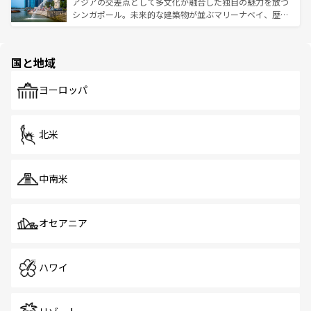
が待っている。親しみやすいタイの人々、仏教を中心とし
ており、効率よく見どころを回れるのも魅力。息をのむよ
アジアの交差点として多文化が融合した独自の魅力を放つ
た文化、そして多様な観光資源が、訪れる旅人を魅了し続
うな絶景から文化的な体験まで、香港を存分に楽しみ尽く
シンガポール。未来的な建築物が並ぶマリーナベイ、歴史
ける。 なお、新着のタイ情報は
コンテンツ一覧
を参照して
そう。 なお、新着の香港情報は
コンテンツ一覧
を参照して
と伝統を感じられるエスニックタウン、多数の緑豊かな公
ほしい。
ほしい。
園や自然保護区など、自然が調和した近代的な景観と文化
の多様性あふれるカラフルな町は、どこを歩いても新しい
国と地域
発見がある。さらに、治安のよさや充実した公共交通機関
も、旅行者にとっては魅力的なポイント。グルメも豊富
で、ホーカーズは地元の風情を楽しめる外せないスポット
ヨーロッパ
だ。訪れる人を飽きさせないシンガポールで、多様な魅力
を体感しよう。 なお、新着のシンガポール情報は
コンテン
ツ一覧
を参照してほしい。
北米
中南米
オセアニア
ハワイ