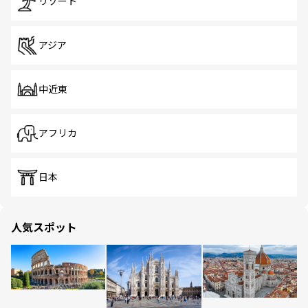
リゾート
アジア
中近東
アフリカ
日本
人気スポット