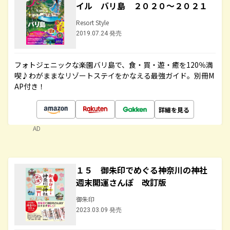
イル バリ島 ２０２０～２０２１
Resort Style
2019.07.24 発売
フォトジェニックな楽園バリ島で、食・買・遊・癒を120％満
喫♪わがままなリゾートステイをかなえる最強ガイド。別冊M
AP付き！
詳細を見る
AD
１５ 御朱印でめぐる神奈川の神社
週末開運さんぽ 改訂版
御朱印
2023.03.09 発売