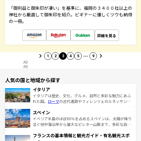
「御利益と御朱印が凄い」を基準に、福岡の３４００社以上の
神社から厳選して御朱印を紹介。ビギナーに優しくツウも納得
の一冊。
詳細を見る
…
1
2
3
4
5
9
AD
AD
人気の国と地域から探す
イタリア
イタリアは歴史、文化、グルメ、自然と多彩な魅力にあふ
れた国。
ローマ
の古代遺跡やフィレンツェのルネッサンス
美術、ヴェネツィアの運河など、歴史あるスポットはもち
スペイン
ろん、トスカーナの美しい田園風景やアマルフィ海岸の絶
景など、自然景観も見逃せない。観光の合間には、本場の
イベリア半島のほぼ80％を占めるスペインは、太陽が降り
ピザやパスタなど、絶品のイタリア料理を堪能することも
注ぐ地中海沿岸から雄大なピレネー山脈まで、多彩な自然
できる。朝目覚めてから夜眠るまで、すべての瞬間を楽し
と文化が詰まったヨーロッパ屈指の旅行先だ。多様な地域
フランスの基本情報と観光ガイド・有名観光スポ
ませてくれるイタリアで、忘れられない旅をしてみよう！
文化が根付くこの国では、情熱的なフラメンコ、熱気あふ
なお、新着のイタリア情報は
コンテンツ一覧
を参照してほ