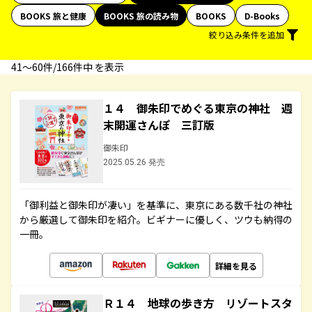
BOOKS 旅と健康
BOOKS 旅の読み物
BOOKS
D-Books
絞り込み条件を追加
41〜60件/166件中 を表示
１４ 御朱印でめぐる東京の神社 週
末開運さんぽ 三訂版
御朱印
2025.05.26 発売
「御利益と御朱印が凄い」を基準に、東京にある数千社の神社
から厳選して御朱印を紹介。ビギナーに優しく、ツウも納得の
一冊。
詳細を見る
Ｒ１４ 地球の歩き方 リゾートスタ