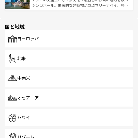
た文化、そして多様な観光資源が、訪れる旅人を魅了し続
うな絶景から文化的な体験まで、香港を存分に楽しみ尽く
シンガポール。未来的な建築物が並ぶマリーナベイ、歴史
ける。 なお、新着のタイ情報は
コンテンツ一覧
を参照して
そう。 なお、新着の香港情報は
コンテンツ一覧
を参照して
と伝統を感じられるエスニックタウン、多数の緑豊かな公
ほしい。
ほしい。
園や自然保護区など、自然が調和した近代的な景観と文化
の多様性あふれるカラフルな町は、どこを歩いても新しい
国と地域
発見がある。さらに、治安のよさや充実した公共交通機関
も、旅行者にとっては魅力的なポイント。グルメも豊富
で、ホーカーズは地元の風情を楽しめる外せないスポット
ヨーロッパ
だ。訪れる人を飽きさせないシンガポールで、多様な魅力
を体感しよう。 なお、新着のシンガポール情報は
コンテン
ツ一覧
を参照してほしい。
北米
中南米
オセアニア
ハワイ
リゾート