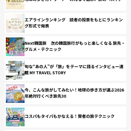
エアラインランキング 読者の投票をもとにランキン
グ形式で発表
Next韓国旅 次の韓国旅行がもっと楽しくなる 旅先・
グルメ・テクニック
旬な“あの人”が「旅」をテーマに語るインタビュー連
載 MY TRAVEL STORY
今、こんな旅がしてみたい！地球の歩き方が選ぶ2026
年絶対行くべき旅先30
コスパもタイパもかなえる！賢者の旅テクニック