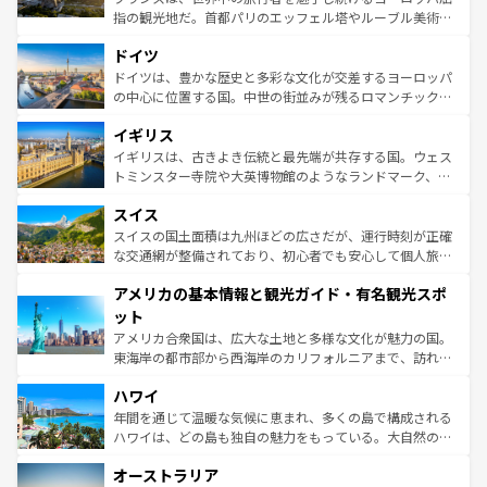
アートに溢れた街角から、地方では古代ローマ遺跡や中世
指の観光地だ。首都パリのエッフェル塔やルーブル美術館
の城塞都市、穏やかなビーチリゾートまで多彩な表情を見
といった象徴的なスポットから、田舎町の古風な美しさま
せる。地方によって風土や気候が異なるスペインはその個
ドイツ
で、幅広い魅力が詰まっている。華麗な宮殿、歴史的な大
性で訪れる人を魅了する。 なお、新着のスペイン情報は
コ
聖堂、美しいビーチ、そして豊かな自然が、訪れる者を心
ドイツは、豊かな歴史と多彩な文化が交差するヨーロッパ
ンテンツ一覧
を参照してほしい。
から魅了する。また、フランスは美食の国としても知ら
の中心に位置する国。中世の街並みが残るロマンチック街
れ、フランス料理はユネスコ無形文化遺産にも登録されて
道から、未来を先取りするようなモダンな都市まで多様な
イギリス
いる。シャンパンの発祥地であるランス、プロヴァンスの
顔を持つこの国は、どこを歩いても飽きることがない。ベ
香り高いラベンダー畑など、多彩な楽しみ方が可能だ。さ
ルリンの文化的活気、バイエルン州のアルプスの絶景、そ
イギリスは、古きよき伝統と最先端が共存する国。ウェス
らに、パリ以外の地域にも魅力が溢れており、どの街角に
してライン川沿いのワイン畑といった風景は必見。ビール
トミンスター寺院や大英博物館のようなランドマーク、歴
も豊かな歴史と文化が息づいている。パリ以外の個性あふ
とソーセージを味わいながら地元の人と過ごす楽しい時間
史ある大学都市、美しい丘陵地帯や牧歌的な風景など、エ
れる地方に足を運ぶとそれぞれで全く異なる文化を体験で
スイス
は、お酒好きな人にはぜひ体験してほしい。 なお、新着の
リアごとに異なる魅力がある。また、優雅なアフタヌーン
きるだろう。 なお、新着のフランス情報は
コンテンツ一覧
ドイツ情報は
コンテンツ一覧
を参照してほしい。
ティー、ビール好きにはたまらない英国パブ、サッカー観
スイスの国土面積は九州ほどの広さだが、運行時刻が正確
を参照してほしい。
戦など、本場だからこそできる体験も豊富。イギリスを旅
な交通網が整備されており、初心者でも安心して個人旅行
して楽しみつくそう。 なお、新着のイギリス情報は
コンテ
を楽しめる。日本同様に時刻表どおりの旅が可能だ。中世
アメリカの基本情報と観光ガイド・有名観光スポ
ンツ一覧
を参照してほしい。
の建物がそのまま残る町や、スイスならではのユニークな
博物館もあり、アルプス観光だけでなく町歩きも満喫する
ット
ことができる。国民の所得が高いため物価も高いが、旅行
アメリカ合衆国は、広大な土地と多様な文化が魅力の国。
者向けの交通パス提供のサービスもあり、うまく活用すれ
東海岸の都市部から西海岸のカリフォルニアまで、訪れる
ば市内交通費無料で観光を楽しむこともできる。 なお、新
場所ごとに異なる風景と体験が待っている。ニューヨーク
着のスイス情報は
コンテンツ一覧
を参照してほしい。
ハワイ
のような巨大都市は、観光、ショッピング、エンターテイ
ンメントが詰まった刺激的なスポットだ。一方、アメリカ
年間を通じて温暖な気候に恵まれ、多くの島で構成される
西部には大自然が広がり、グランドキャニオンやイエロー
ハワイは、どの島も独自の魅力をもっている。大自然の神
ストーン国立公園といった絶景が堪能できる。さらに、南
秘を感じたいなら、火山が生み出した壮大な景観を誇るハ
オーストラリア
部のニューオーリンズでは、音楽と美食が融合した独特の
ワイ島は見逃せない。また、定番の観光地といえばオアフ