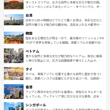
文化が魅力。旅行者はアメリカの各地域で異なる魅力を楽
島だが、静かな自然を求めるならマウイ島やカウアイ島が
オーストラリアは、壮大な自然と多様な文化が魅力の国。
しみながら、その多様性と豊かな歴史を感じることができ
おすすめ。エメラルドグリーンに輝く海をはじめ、豊かな
シドニーのシンボルであるシドニー・オペラハウス、オー
るだろう。車でのロードトリップや列車の旅も、アメリカ
文化や歴史が息づいている。「アロハスピリット」と呼ば
ストラリア東海岸北部に広がる大サンゴ礁地帯グレートバ
ならではの贅沢な旅のスタイルだ。 なお、新着のアメリカ
台湾
れるおもてなしの心で訪れる人々を迎えてくれるハワイの
リアリーフや大陸中央部にそびえるウルル（エアーズロッ
情報は
コンテンツ一覧
を参照してほしい。
人々、おいしいローカルフードやハワイアンミュージッ
ク）、タスマニアの美しい原生林やケアンズの熱帯雨林な
日本から約４時間ほどでたどり着く台湾は、多彩な文化と
ク、伝統的なフラダンスなど、すべてがハワイの魅力を彩
ど、見どころがたくさん。また、カフェやワイン、オージ
自然が織りなす魅力的な観光地。活気あふれる大都市の台
っている。訪れるたびに新しい発見と感動が待っているハ
ービーフなどの食文化も豊かで、美味しいものであふれて
北やノスタルジックな町並みが人気な九份（ジォウフェ
ワイを、存分に味わってほしい。 なお、新着のハワイ情報
韓国
いる。アクティビティも充実しており、サーフィンやダイ
ン）、静ひつな山岳地帯である台湾東部など、都市の喧騒
は
コンテンツ一覧
を参照してほしい。
ビング、ハイキングなど、アウトドア好きにはたまらな
と山間の静けさが共存しており、訪れる人に新しい発見と
歴史ある王朝文化が残る一方で、最先端のファッションやK
い。オーストラリアの多彩な魅力を存分に味わいつくそ
驚きをもたらしてくれる。また、奥深い台湾の食文化も魅
-POPで世界を席巻している韓国。首都ソウルの宮殿や伝統
う。 なお、新着のオーストラリア情報は
コンテンツ一覧
を
力で、夜市などの屋台グルメから高級料理、ヘルシーで美
家屋が並ぶエリアでは韓国の歴史と文化に浸ることがで
参照してほしい。
ベトナム
容にもいいと評判のスイーツなど、バラエティ豊かな料理
き、地方に足を延ばせば四季折々の自然美を楽しむことが
が味わえる。 なお、新着の台湾情報は
コンテンツ一覧
を参
できる。そして、キムチや焼肉、絶品のストリートフード
豊かな自然と多様な文化が魅力的なベトナム。南北に細長
照してほしい。
まで、さまざまな韓国料理が待っている。夜には、韓国な
く伸びる国土には、広大な田園風景や青々とした山々、世
らではのナイトライフも堪能できる。あたたかいホスピタ
界遺産に登録された壮大な自然景観が点在し、都市部では
タイ
リティに包まれながら、韓国の多彩な魅力を心ゆくまで味
急速な発展と共に伝統が息づく。ハノイの古い町並みやホ
わってみてほしい。 なお、新着の韓国情報は
コンテンツ一
ーチミン市のフランス統治時代の建物も、独特の雰囲気を
タイは、東南アジアに位置する豊かな自然と歴史が息づく
覧
を参照してほしい。
醸し出している。また、バラエティの豊かさとおいしさで
国だ。首都バンコクは高層ビルが立ち並ぶ一方、伝統的な
世界中の食通を魅了してやまないベトナム料理も魅力のひ
寺院や市場がいたるところに点在し、古きよき文化と現代
香港
とつ。フォーやバインミー、ベトナムコーヒーなどは、ぜ
の活気が交差している。北部ではチェンマイなどの山岳地
ひ現地で味わいたい。どの地域を訪れてもあたたかい人々
帯で自然と触れ合い、南部ではプーケットやクラビの美し
アジアと西洋の文化が交わる香港は、特有のエネルギーを
が旅行者を迎えてくれるので、きっと忘れられない旅にな
いビーチでリゾート気分を楽しむことができる。タイ料理
もっている。ヴィクトリア湾に広がる壮大な景色、近未来
るはずだ。 なお、新着のベトナム情報は
コンテンツ一覧
を
は世界的に有名で、屋台から高級レストランまで味覚を刺
的なアートスポット、そして歴史と現代が融合した町並
参照してほしい。
シンガポール
激する。気候は一年中温暖で、どの季節にも異なる楽しみ
み、どこを訪れても感動するはず。観光スポットが密集し
が待っている。親しみやすいタイの人々、仏教を中心とし
ており、効率よく見どころを回れるのも魅力。息をのむよ
アジアの交差点として多文化が融合した独自の魅力を放つ