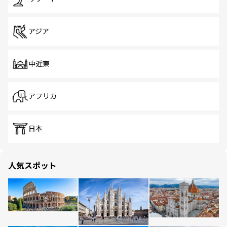
アジア
中近東
アフリカ
日本
人気スポット