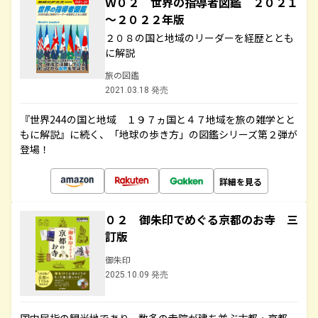
Ｗ０２ 世界の指導者図鑑 ２０２１
～２０２２年版
２０８の国と地域のリーダーを経歴ととも
に解説
旅の図鑑
2021.03.18 発売
『世界244の国と地域 １９７ヵ国と４７地域を旅の雑学とと
もに解説』に続く、「地球の歩き方」の図鑑シリーズ第２弾が
登場！
詳細を見る
０２ 御朱印でめぐる京都のお寺 三
訂版
御朱印
2025.10.09 発売