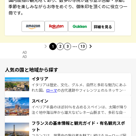
国内屈指の観光地であり、数多の寺院が建ち並ぶ古都・京都。
季節を楽しみながらお寺をめぐり、御朱印を頂くのに役立つ一
冊です。
詳細を見る
…
1
2
3
13
AD
AD
人気の国と地域から探す
イタリア
イタリアは歴史、文化、グルメ、自然と多彩な魅力にあふ
れた国。
ローマ
の古代遺跡やフィレンツェのルネッサンス
美術、ヴェネツィアの運河など、歴史あるスポットはもち
スペイン
ろん、トスカーナの美しい田園風景やアマルフィ海岸の絶
景など、自然景観も見逃せない。観光の合間には、本場の
イベリア半島のほぼ80％を占めるスペインは、太陽が降り
ピザやパスタなど、絶品のイタリア料理を堪能することも
注ぐ地中海沿岸から雄大なピレネー山脈まで、多彩な自然
できる。朝目覚めてから夜眠るまで、すべての瞬間を楽し
と文化が詰まったヨーロッパ屈指の旅行先だ。多様な地域
フランスの基本情報と観光ガイド・有名観光スポ
ませてくれるイタリアで、忘れられない旅をしてみよう！
文化が根付くこの国では、情熱的なフラメンコ、熱気あふ
なお、新着のイタリア情報は
コンテンツ一覧
を参照してほ
れる闘牛、そして美味しいタパスが生活の一部となってい
ット
しい。
る。首都マドリードの洗練された雰囲気や、バルセロナの
フランスは、世界中の旅行者を魅了し続けるヨーロッパ屈