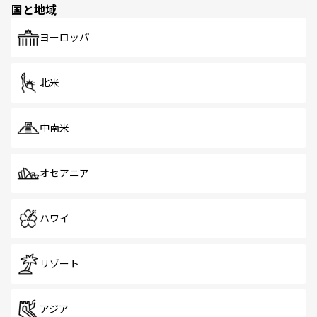
国と地域
発見がある。さらに、治安のよさや充実した公共交通機関
も、旅行者にとっては魅力的なポイント。グルメも豊富
で、ホーカーズは地元の風情を楽しめる外せないスポット
ヨーロッパ
だ。訪れる人を飽きさせないシンガポールで、多様な魅力
を体感しよう。 なお、新着のシンガポール情報は
コンテン
ツ一覧
を参照してほしい。
北米
中南米
オセアニア
ハワイ
リゾート
アジア