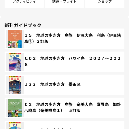
アクティビティ
鉄道・フライト
ショップ
新刊ガイドブック
１５ 地球の歩き方 島旅 伊豆大島 利島（伊豆諸
島①）３訂版
Ｃ０２ 地球の歩き方 ハワイ島 ２０２７～２０２
８
Ｊ３３ 地球の歩き方 墨田区
０２ 地球の歩き方 島旅 奄美大島 喜界島 加計
呂麻島（奄美群島１） ５訂版