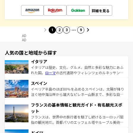
詳細を見る
…
1
2
3
9
AD
AD
人気の国と地域から探す
イタリア
イタリアは歴史、文化、グルメ、自然と多彩な魅力にあふ
れた国。
ローマ
の古代遺跡やフィレンツェのルネッサンス
美術、ヴェネツィアの運河など、歴史あるスポットはもち
スペイン
ろん、トスカーナの美しい田園風景やアマルフィ海岸の絶
景など、自然景観も見逃せない。観光の合間には、本場の
イベリア半島のほぼ80％を占めるスペインは、太陽が降り
ピザやパスタなど、絶品のイタリア料理を堪能することも
注ぐ地中海沿岸から雄大なピレネー山脈まで、多彩な自然
できる。朝目覚めてから夜眠るまで、すべての瞬間を楽し
と文化が詰まったヨーロッパ屈指の旅行先だ。多様な地域
フランスの基本情報と観光ガイド・有名観光スポ
ませてくれるイタリアで、忘れられない旅をしてみよう！
文化が根付くこの国では、情熱的なフラメンコ、熱気あふ
なお、新着のイタリア情報は
コンテンツ一覧
を参照してほ
れる闘牛、そして美味しいタパスが生活の一部となってい
ット
しい。
る。首都マドリードの洗練された雰囲気や、バルセロナの
フランスは、世界中の旅行者を魅了し続けるヨーロッパ屈
アートに溢れた街角から、地方では古代ローマ遺跡や中世
指の観光地だ。首都パリのエッフェル塔やルーブル美術館
の城塞都市、穏やかなビーチリゾートまで多彩な表情を見
といった象徴的なスポットから、田舎町の古風な美しさま
せる。地方によって風土や気候が異なるスペインはその個
ドイツ
で、幅広い魅力が詰まっている。華麗な宮殿、歴史的な大