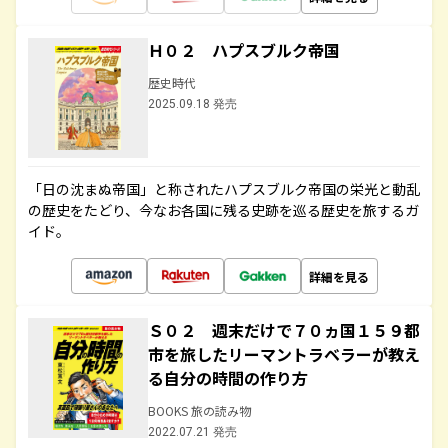
Ｈ０２ ハプスブルク帝国
歴史時代
2025.09.18 発売
「日の沈まぬ帝国」と称されたハプスブルク帝国の栄光と動乱
の歴史をたどり、今なお各国に残る史跡を巡る歴史を旅するガ
イド。
詳細を見る
Ｓ０２ 週末だけで７０ヵ国１５９都
市を旅したリーマントラベラーが教え
る自分の時間の作り方
BOOKS 旅の読み物
2022.07.21 発売