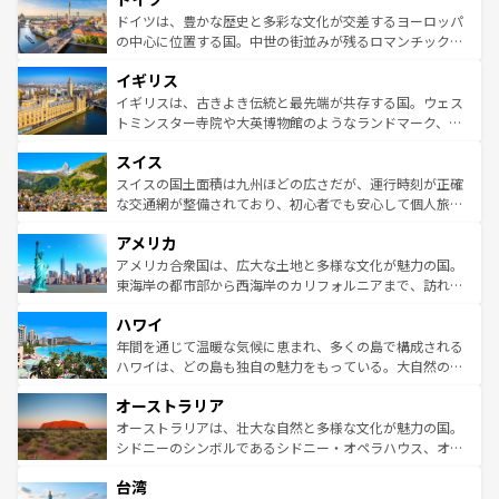
性で訪れる人を魅了する。 なお、新着のスペイン情報は
コ
聖堂、美しいビーチ、そして豊かな自然が、訪れる者を心
ドイツは、豊かな歴史と多彩な文化が交差するヨーロッパ
ンテンツ一覧
を参照してほしい。
から魅了する。また、フランスは美食の国としても知ら
の中心に位置する国。中世の街並みが残るロマンチック街
れ、フランス料理はユネスコ無形文化遺産にも登録されて
道から、未来を先取りするようなモダンな都市まで多様な
イギリス
いる。シャンパンの発祥地であるランス、プロヴァンスの
顔を持つこの国は、どこを歩いても飽きることがない。ベ
香り高いラベンダー畑など、多彩な楽しみ方が可能だ。さ
ルリンの文化的活気、バイエルン州のアルプスの絶景、そ
イギリスは、古きよき伝統と最先端が共存する国。ウェス
らに、パリ以外の地域にも魅力が溢れており、どの街角に
してライン川沿いのワイン畑といった風景は必見。ビール
トミンスター寺院や大英博物館のようなランドマーク、歴
も豊かな歴史と文化が息づいている。パリ以外の個性あふ
とソーセージを味わいながら地元の人と過ごす楽しい時間
史ある大学都市、美しい丘陵地帯や牧歌的な風景など、エ
れる地方に足を運ぶとそれぞれで全く異なる文化を体験で
スイス
は、お酒好きな人にはぜひ体験してほしい。 なお、新着の
リアごとに異なる魅力がある。また、優雅なアフタヌーン
きるだろう。 なお、新着のフランス情報は
コンテンツ一覧
ドイツ情報は
コンテンツ一覧
を参照してほしい。
ティー、ビール好きにはたまらない英国パブ、サッカー観
スイスの国土面積は九州ほどの広さだが、運行時刻が正確
を参照してほしい。
戦など、本場だからこそできる体験も豊富。イギリスを旅
な交通網が整備されており、初心者でも安心して個人旅行
して楽しみつくそう。 なお、新着のイギリス情報は
コンテ
を楽しめる。日本同様に時刻表どおりの旅が可能だ。中世
アメリカ
ンツ一覧
を参照してほしい。
の建物がそのまま残る町や、スイスならではのユニークな
博物館もあり、アルプス観光だけでなく町歩きも満喫する
アメリカ合衆国は、広大な土地と多様な文化が魅力の国。
ことができる。国民の所得が高いため物価も高いが、旅行
東海岸の都市部から西海岸のカリフォルニアまで、訪れる
者向けの交通パス提供のサービスもあり、うまく活用すれ
場所ごとに異なる風景と体験が待っている。ニューヨーク
ハワイ
ば市内交通費無料で観光を楽しむこともできる。 なお、新
のような巨大都市は、観光、ショッピング、エンターテイ
着のスイス情報は
コンテンツ一覧
を参照してほしい。
ンメントが詰まった刺激的なスポットだ。一方、アメリカ
年間を通じて温暖な気候に恵まれ、多くの島で構成される
西部には大自然が広がり、グランドキャニオンやイエロー
ハワイは、どの島も独自の魅力をもっている。大自然の神
ストーン国立公園といった絶景が堪能できる。さらに、南
秘を感じたいなら、火山が生み出した壮大な景観を誇るハ
オーストラリア
部のニューオーリンズでは、音楽と美食が融合した独特の
ワイ島は見逃せない。また、定番の観光地といえばオアフ
文化が魅力。旅行者はアメリカの各地域で異なる魅力を楽
島だが、静かな自然を求めるならマウイ島やカウアイ島が
オーストラリアは、壮大な自然と多様な文化が魅力の国。
しみながら、その多様性と豊かな歴史を感じることができ
おすすめ。エメラルドグリーンに輝く海をはじめ、豊かな
シドニーのシンボルであるシドニー・オペラハウス、オー
るだろう。車でのロードトリップや列車の旅も、アメリカ
文化や歴史が息づいている。「アロハスピリット」と呼ば
ストラリア東海岸北部に広がる大サンゴ礁地帯グレートバ
ならではの贅沢な旅のスタイルだ。 なお、新着のアメリカ
台湾
れるおもてなしの心で訪れる人々を迎えてくれるハワイの
リアリーフや大陸中央部にそびえるウルル（エアーズロッ