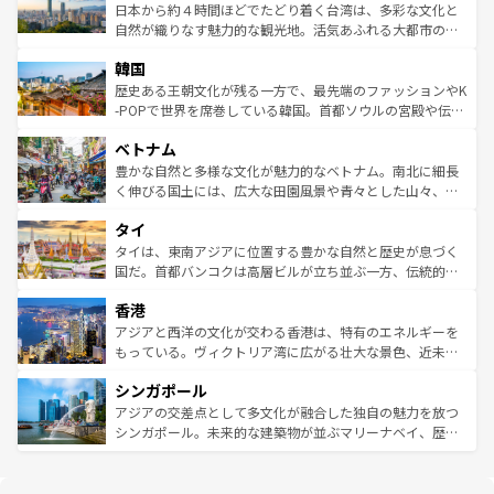
情報は
コンテンツ一覧
を参照してほしい。
人々、おいしいローカルフードやハワイアンミュージッ
ク）、タスマニアの美しい原生林やケアンズの熱帯雨林な
日本から約４時間ほどでたどり着く台湾は、多彩な文化と
ク、伝統的なフラダンスなど、すべてがハワイの魅力を彩
ど、見どころがたくさん。また、カフェやワイン、オージ
自然が織りなす魅力的な観光地。活気あふれる大都市の台
っている。訪れるたびに新しい発見と感動が待っているハ
ービーフなどの食文化も豊かで、美味しいものであふれて
北やノスタルジックな町並みが人気な九份（ジォウフェ
ワイを、存分に味わってほしい。 なお、新着のハワイ情報
韓国
いる。アクティビティも充実しており、サーフィンやダイ
ン）、静ひつな山岳地帯である台湾東部など、都市の喧騒
は
コンテンツ一覧
を参照してほしい。
ビング、ハイキングなど、アウトドア好きにはたまらな
と山間の静けさが共存しており、訪れる人に新しい発見と
歴史ある王朝文化が残る一方で、最先端のファッションやK
い。オーストラリアの多彩な魅力を存分に味わいつくそ
驚きをもたらしてくれる。また、奥深い台湾の食文化も魅
-POPで世界を席巻している韓国。首都ソウルの宮殿や伝統
う。 なお、新着のオーストラリア情報は
コンテンツ一覧
を
力で、夜市などの屋台グルメから高級料理、ヘルシーで美
家屋が並ぶエリアでは韓国の歴史と文化に浸ることがで
参照してほしい。
ベトナム
容にもいいと評判のスイーツなど、バラエティ豊かな料理
き、地方に足を延ばせば四季折々の自然美を楽しむことが
が味わえる。 なお、新着の台湾情報は
コンテンツ一覧
を参
できる。そして、キムチや焼肉、絶品のストリートフード
豊かな自然と多様な文化が魅力的なベトナム。南北に細長
照してほしい。
まで、さまざまな韓国料理が待っている。夜には、韓国な
く伸びる国土には、広大な田園風景や青々とした山々、世
らではのナイトライフも堪能できる。あたたかいホスピタ
界遺産に登録された壮大な自然景観が点在し、都市部では
タイ
リティに包まれながら、韓国の多彩な魅力を心ゆくまで味
急速な発展と共に伝統が息づく。ハノイの古い町並みやホ
わってみてほしい。 なお、新着の韓国情報は
コンテンツ一
ーチミン市のフランス統治時代の建物も、独特の雰囲気を
タイは、東南アジアに位置する豊かな自然と歴史が息づく
覧
を参照してほしい。
醸し出している。また、バラエティの豊かさとおいしさで
国だ。首都バンコクは高層ビルが立ち並ぶ一方、伝統的な
世界中の食通を魅了してやまないベトナム料理も魅力のひ
寺院や市場がいたるところに点在し、古きよき文化と現代
香港
とつ。フォーやバインミー、ベトナムコーヒーなどは、ぜ
の活気が交差している。北部ではチェンマイなどの山岳地
ひ現地で味わいたい。どの地域を訪れてもあたたかい人々
帯で自然と触れ合い、南部ではプーケットやクラビの美し
アジアと西洋の文化が交わる香港は、特有のエネルギーを
が旅行者を迎えてくれるので、きっと忘れられない旅にな
いビーチでリゾート気分を楽しむことができる。タイ料理
もっている。ヴィクトリア湾に広がる壮大な景色、近未来
るはずだ。 なお、新着のベトナム情報は
コンテンツ一覧
を
は世界的に有名で、屋台から高級レストランまで味覚を刺
的なアートスポット、そして歴史と現代が融合した町並
参照してほしい。
シンガポール
激する。気候は一年中温暖で、どの季節にも異なる楽しみ
み、どこを訪れても感動するはず。観光スポットが密集し
が待っている。親しみやすいタイの人々、仏教を中心とし
ており、効率よく見どころを回れるのも魅力。息をのむよ
アジアの交差点として多文化が融合した独自の魅力を放つ
た文化、そして多様な観光資源が、訪れる旅人を魅了し続
うな絶景から文化的な体験まで、香港を存分に楽しみ尽く
シンガポール。未来的な建築物が並ぶマリーナベイ、歴史
ける。 なお、新着のタイ情報は
コンテンツ一覧
を参照して
そう。 なお、新着の香港情報は
コンテンツ一覧
を参照して
と伝統を感じられるエスニックタウン、多数の緑豊かな公
ほしい。
ほしい。
園や自然保護区など、自然が調和した近代的な景観と文化
の多様性あふれるカラフルな町は、どこを歩いても新しい