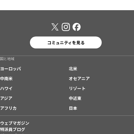
コミュニティを見る
国と地域
ヨーロッパ
北米
中南米
オセアニア
ハワイ
リゾート
アジア
中近東
アフリカ
日本
ウェブマガジン
特派員ブログ