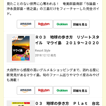
見たことのない世界に心奪われる！ 奄美群島南部「与論島・
沖永良部島・徳之島」の三島だけをフィーチャーした完全ガイ
ド。
詳細を見る
Ｒ０３ 地球の歩き方 リゾートスタ
イル マウイ島 ２０１９～２０２０
Resort Style
2018.12.12 発売
大自然から感度の高いグルメ＆ショッピングまで、訪れる度に
新発見があるマウイ島。旬のファーム巡りやマウイ産おみやげ
も満載！
詳細を見る
０３ 地球の歩き方 Ｐｌａｔ 台北