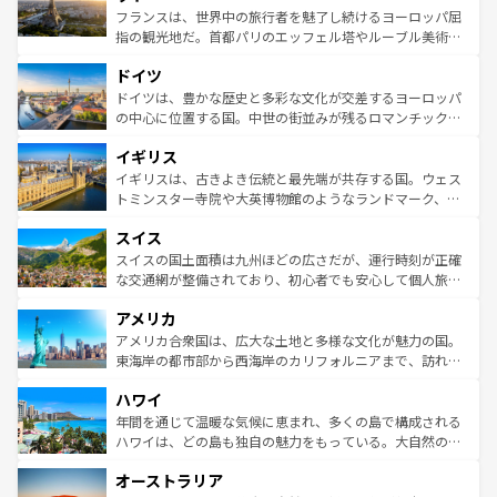
しい。
る。首都マドリードの洗練された雰囲気や、バルセロナの
フランスは、世界中の旅行者を魅了し続けるヨーロッパ屈
アートに溢れた街角から、地方では古代ローマ遺跡や中世
指の観光地だ。首都パリのエッフェル塔やルーブル美術館
の城塞都市、穏やかなビーチリゾートまで多彩な表情を見
といった象徴的なスポットから、田舎町の古風な美しさま
せる。地方によって風土や気候が異なるスペインはその個
ドイツ
で、幅広い魅力が詰まっている。華麗な宮殿、歴史的な大
性で訪れる人を魅了する。 なお、新着のスペイン情報は
コ
聖堂、美しいビーチ、そして豊かな自然が、訪れる者を心
ドイツは、豊かな歴史と多彩な文化が交差するヨーロッパ
ンテンツ一覧
を参照してほしい。
から魅了する。また、フランスは美食の国としても知ら
の中心に位置する国。中世の街並みが残るロマンチック街
れ、フランス料理はユネスコ無形文化遺産にも登録されて
道から、未来を先取りするようなモダンな都市まで多様な
イギリス
いる。シャンパンの発祥地であるランス、プロヴァンスの
顔を持つこの国は、どこを歩いても飽きることがない。ベ
香り高いラベンダー畑など、多彩な楽しみ方が可能だ。さ
ルリンの文化的活気、バイエルン州のアルプスの絶景、そ
イギリスは、古きよき伝統と最先端が共存する国。ウェス
らに、パリ以外の地域にも魅力が溢れており、どの街角に
してライン川沿いのワイン畑といった風景は必見。ビール
トミンスター寺院や大英博物館のようなランドマーク、歴
も豊かな歴史と文化が息づいている。パリ以外の個性あふ
とソーセージを味わいながら地元の人と過ごす楽しい時間
史ある大学都市、美しい丘陵地帯や牧歌的な風景など、エ
れる地方に足を運ぶとそれぞれで全く異なる文化を体験で
スイス
は、お酒好きな人にはぜひ体験してほしい。 なお、新着の
リアごとに異なる魅力がある。また、優雅なアフタヌーン
きるだろう。 なお、新着のフランス情報は
コンテンツ一覧
ドイツ情報は
コンテンツ一覧
を参照してほしい。
ティー、ビール好きにはたまらない英国パブ、サッカー観
スイスの国土面積は九州ほどの広さだが、運行時刻が正確
を参照してほしい。
戦など、本場だからこそできる体験も豊富。イギリスを旅
な交通網が整備されており、初心者でも安心して個人旅行
して楽しみつくそう。 なお、新着のイギリス情報は
コンテ
を楽しめる。日本同様に時刻表どおりの旅が可能だ。中世
アメリカ
ンツ一覧
を参照してほしい。
の建物がそのまま残る町や、スイスならではのユニークな
博物館もあり、アルプス観光だけでなく町歩きも満喫する
アメリカ合衆国は、広大な土地と多様な文化が魅力の国。
ことができる。国民の所得が高いため物価も高いが、旅行
東海岸の都市部から西海岸のカリフォルニアまで、訪れる
者向けの交通パス提供のサービスもあり、うまく活用すれ
場所ごとに異なる風景と体験が待っている。ニューヨーク
ハワイ
ば市内交通費無料で観光を楽しむこともできる。 なお、新
のような巨大都市は、観光、ショッピング、エンターテイ
着のスイス情報は
コンテンツ一覧
を参照してほしい。
ンメントが詰まった刺激的なスポットだ。一方、アメリカ
年間を通じて温暖な気候に恵まれ、多くの島で構成される
西部には大自然が広がり、グランドキャニオンやイエロー
ハワイは、どの島も独自の魅力をもっている。大自然の神
ストーン国立公園といった絶景が堪能できる。さらに、南
秘を感じたいなら、火山が生み出した壮大な景観を誇るハ
オーストラリア
部のニューオーリンズでは、音楽と美食が融合した独特の
ワイ島は見逃せない。また、定番の観光地といえばオアフ