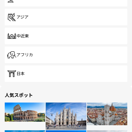
アジア
中近東
アフリカ
日本
人気スポット