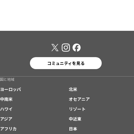
コミュニティを見る
国と地域
ヨーロッパ
北米
中南米
オセアニア
ハワイ
リゾート
アジア
中近東
アフリカ
日本