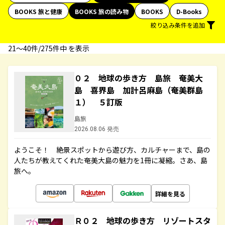
BOOKS 旅と健康
BOOKS 旅の読み物
BOOKS
D-Books
絞り込み条件を追加
21〜40件/275件中 を表示
０２ 地球の歩き方 島旅 奄美大
島 喜界島 加計呂麻島（奄美群島
１） ５訂版
島旅
2026.08.06 発売
ようこそ！ 絶景スポットから遊び方、カルチャーまで、島の
人たちが教えてくれた奄美大島の魅力を1冊に凝縮。さあ、島
旅へ。
詳細を見る
Ｒ０２ 地球の歩き方 リゾートスタ