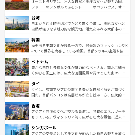
文化が魅力。旅行者はアメリカの各地域で異なる魅力を楽
島だが、静かな自然を求めるならマウイ島やカウアイ島が
オーストラリアは、壮大な自然と多様な文化が魅力の国。
しみながら、その多様性と豊かな歴史を感じることができ
おすすめ。エメラルドグリーンに輝く海をはじめ、豊かな
シドニーのシンボルであるシドニー・オペラハウス、オー
るだろう。車でのロードトリップや列車の旅も、アメリカ
文化や歴史が息づいている。「アロハスピリット」と呼ば
ストラリア東海岸北部に広がる大サンゴ礁地帯グレートバ
ならではの贅沢な旅のスタイルだ。 なお、新着のアメリカ
台湾
れるおもてなしの心で訪れる人々を迎えてくれるハワイの
リアリーフや大陸中央部にそびえるウルル（エアーズロッ
情報は
コンテンツ一覧
を参照してほしい。
人々、おいしいローカルフードやハワイアンミュージッ
ク）、タスマニアの美しい原生林やケアンズの熱帯雨林な
日本から約４時間ほどでたどり着く台湾は、多彩な文化と
ク、伝統的なフラダンスなど、すべてがハワイの魅力を彩
ど、見どころがたくさん。また、カフェやワイン、オージ
自然が織りなす魅力的な観光地。活気あふれる大都市の台
っている。訪れるたびに新しい発見と感動が待っているハ
ービーフなどの食文化も豊かで、美味しいものであふれて
北やノスタルジックな町並みが人気な九份（ジォウフェ
ワイを、存分に味わってほしい。 なお、新着のハワイ情報
韓国
いる。アクティビティも充実しており、サーフィンやダイ
ン）、静ひつな山岳地帯である台湾東部など、都市の喧騒
は
コンテンツ一覧
を参照してほしい。
ビング、ハイキングなど、アウトドア好きにはたまらな
と山間の静けさが共存しており、訪れる人に新しい発見と
歴史ある王朝文化が残る一方で、最先端のファッションやK
い。オーストラリアの多彩な魅力を存分に味わいつくそ
驚きをもたらしてくれる。また、奥深い台湾の食文化も魅
-POPで世界を席巻している韓国。首都ソウルの宮殿や伝統
う。 なお、新着のオーストラリア情報は
コンテンツ一覧
を
力で、夜市などの屋台グルメから高級料理、ヘルシーで美
家屋が並ぶエリアでは韓国の歴史と文化に浸ることがで
参照してほしい。
ベトナム
容にもいいと評判のスイーツなど、バラエティ豊かな料理
き、地方に足を延ばせば四季折々の自然美を楽しむことが
が味わえる。 なお、新着の台湾情報は
コンテンツ一覧
を参
できる。そして、キムチや焼肉、絶品のストリートフード
豊かな自然と多様な文化が魅力的なベトナム。南北に細長
照してほしい。
まで、さまざまな韓国料理が待っている。夜には、韓国な
く伸びる国土には、広大な田園風景や青々とした山々、世
らではのナイトライフも堪能できる。あたたかいホスピタ
界遺産に登録された壮大な自然景観が点在し、都市部では
タイ
リティに包まれながら、韓国の多彩な魅力を心ゆくまで味
急速な発展と共に伝統が息づく。ハノイの古い町並みやホ
わってみてほしい。 なお、新着の韓国情報は
コンテンツ一
ーチミン市のフランス統治時代の建物も、独特の雰囲気を
タイは、東南アジアに位置する豊かな自然と歴史が息づく
覧
を参照してほしい。
醸し出している。また、バラエティの豊かさとおいしさで
国だ。首都バンコクは高層ビルが立ち並ぶ一方、伝統的な
世界中の食通を魅了してやまないベトナム料理も魅力のひ
寺院や市場がいたるところに点在し、古きよき文化と現代
香港
とつ。フォーやバインミー、ベトナムコーヒーなどは、ぜ
の活気が交差している。北部ではチェンマイなどの山岳地
ひ現地で味わいたい。どの地域を訪れてもあたたかい人々
帯で自然と触れ合い、南部ではプーケットやクラビの美し
アジアと西洋の文化が交わる香港は、特有のエネルギーを
が旅行者を迎えてくれるので、きっと忘れられない旅にな
いビーチでリゾート気分を楽しむことができる。タイ料理
もっている。ヴィクトリア湾に広がる壮大な景色、近未来
るはずだ。 なお、新着のベトナム情報は
コンテンツ一覧
を
は世界的に有名で、屋台から高級レストランまで味覚を刺
的なアートスポット、そして歴史と現代が融合した町並
参照してほしい。
シンガポール
激する。気候は一年中温暖で、どの季節にも異なる楽しみ
み、どこを訪れても感動するはず。観光スポットが密集し
が待っている。親しみやすいタイの人々、仏教を中心とし
ており、効率よく見どころを回れるのも魅力。息をのむよ
アジアの交差点として多文化が融合した独自の魅力を放つ