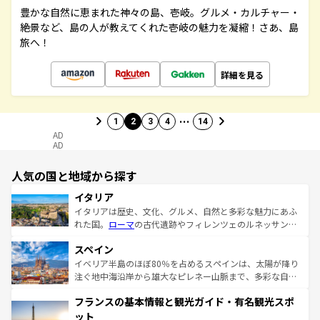
豊かな自然に恵まれた神々の島、壱岐。グルメ・カルチャー・
絶景など、島の人が教えてくれた壱岐の魅力を凝縮！さあ、島
旅へ！
詳細を見る
…
1
2
3
4
14
AD
AD
人気の国と地域から探す
イタリア
イタリアは歴史、文化、グルメ、自然と多彩な魅力にあふ
れた国。
ローマ
の古代遺跡やフィレンツェのルネッサンス
美術、ヴェネツィアの運河など、歴史あるスポットはもち
スペイン
ろん、トスカーナの美しい田園風景やアマルフィ海岸の絶
景など、自然景観も見逃せない。観光の合間には、本場の
イベリア半島のほぼ80％を占めるスペインは、太陽が降り
ピザやパスタなど、絶品のイタリア料理を堪能することも
注ぐ地中海沿岸から雄大なピレネー山脈まで、多彩な自然
できる。朝目覚めてから夜眠るまで、すべての瞬間を楽し
と文化が詰まったヨーロッパ屈指の旅行先だ。多様な地域
フランスの基本情報と観光ガイド・有名観光スポ
ませてくれるイタリアで、忘れられない旅をしてみよう！
文化が根付くこの国では、情熱的なフラメンコ、熱気あふ
なお、新着のイタリア情報は
コンテンツ一覧
を参照してほ
れる闘牛、そして美味しいタパスが生活の一部となってい
ット