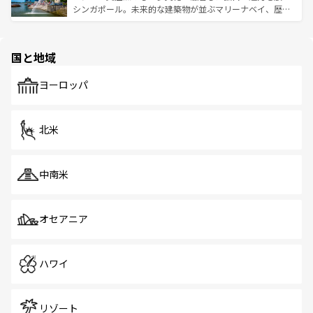
た文化、そして多様な観光資源が、訪れる旅人を魅了し続
うな絶景から文化的な体験まで、香港を存分に楽しみ尽く
シンガポール。未来的な建築物が並ぶマリーナベイ、歴史
ける。 なお、新着のタイ情報は
コンテンツ一覧
を参照して
そう。 なお、新着の香港情報は
コンテンツ一覧
を参照して
と伝統を感じられるエスニックタウン、多数の緑豊かな公
ほしい。
ほしい。
園や自然保護区など、自然が調和した近代的な景観と文化
の多様性あふれるカラフルな町は、どこを歩いても新しい
国と地域
発見がある。さらに、治安のよさや充実した公共交通機関
も、旅行者にとっては魅力的なポイント。グルメも豊富
で、ホーカーズは地元の風情を楽しめる外せないスポット
ヨーロッパ
だ。訪れる人を飽きさせないシンガポールで、多様な魅力
を体感しよう。 なお、新着のシンガポール情報は
コンテン
ツ一覧
を参照してほしい。
北米
中南米
オセアニア
ハワイ
リゾート