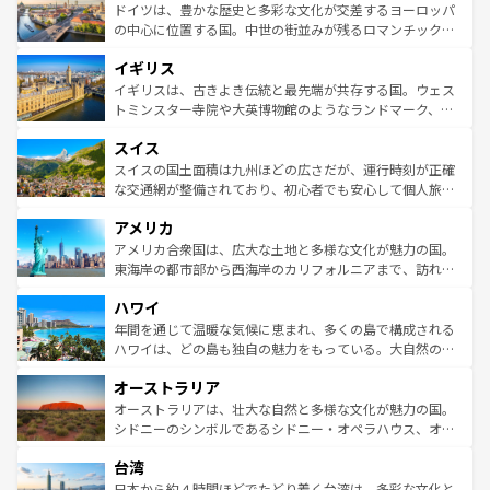
性で訪れる人を魅了する。 なお、新着のスペイン情報は
コ
聖堂、美しいビーチ、そして豊かな自然が、訪れる者を心
ドイツは、豊かな歴史と多彩な文化が交差するヨーロッパ
ンテンツ一覧
を参照してほしい。
から魅了する。また、フランスは美食の国としても知ら
の中心に位置する国。中世の街並みが残るロマンチック街
れ、フランス料理はユネスコ無形文化遺産にも登録されて
道から、未来を先取りするようなモダンな都市まで多様な
イギリス
いる。シャンパンの発祥地であるランス、プロヴァンスの
顔を持つこの国は、どこを歩いても飽きることがない。ベ
香り高いラベンダー畑など、多彩な楽しみ方が可能だ。さ
ルリンの文化的活気、バイエルン州のアルプスの絶景、そ
イギリスは、古きよき伝統と最先端が共存する国。ウェス
らに、パリ以外の地域にも魅力が溢れており、どの街角に
してライン川沿いのワイン畑といった風景は必見。ビール
トミンスター寺院や大英博物館のようなランドマーク、歴
も豊かな歴史と文化が息づいている。パリ以外の個性あふ
とソーセージを味わいながら地元の人と過ごす楽しい時間
史ある大学都市、美しい丘陵地帯や牧歌的な風景など、エ
れる地方に足を運ぶとそれぞれで全く異なる文化を体験で
スイス
は、お酒好きな人にはぜひ体験してほしい。 なお、新着の
リアごとに異なる魅力がある。また、優雅なアフタヌーン
きるだろう。 なお、新着のフランス情報は
コンテンツ一覧
ドイツ情報は
コンテンツ一覧
を参照してほしい。
ティー、ビール好きにはたまらない英国パブ、サッカー観
スイスの国土面積は九州ほどの広さだが、運行時刻が正確
を参照してほしい。
戦など、本場だからこそできる体験も豊富。イギリスを旅
な交通網が整備されており、初心者でも安心して個人旅行
して楽しみつくそう。 なお、新着のイギリス情報は
コンテ
を楽しめる。日本同様に時刻表どおりの旅が可能だ。中世
アメリカ
ンツ一覧
を参照してほしい。
の建物がそのまま残る町や、スイスならではのユニークな
博物館もあり、アルプス観光だけでなく町歩きも満喫する
アメリカ合衆国は、広大な土地と多様な文化が魅力の国。
ことができる。国民の所得が高いため物価も高いが、旅行
東海岸の都市部から西海岸のカリフォルニアまで、訪れる
者向けの交通パス提供のサービスもあり、うまく活用すれ
場所ごとに異なる風景と体験が待っている。ニューヨーク
ハワイ
ば市内交通費無料で観光を楽しむこともできる。 なお、新
のような巨大都市は、観光、ショッピング、エンターテイ
着のスイス情報は
コンテンツ一覧
を参照してほしい。
ンメントが詰まった刺激的なスポットだ。一方、アメリカ
年間を通じて温暖な気候に恵まれ、多くの島で構成される
西部には大自然が広がり、グランドキャニオンやイエロー
ハワイは、どの島も独自の魅力をもっている。大自然の神
ストーン国立公園といった絶景が堪能できる。さらに、南
秘を感じたいなら、火山が生み出した壮大な景観を誇るハ
オーストラリア
部のニューオーリンズでは、音楽と美食が融合した独特の
ワイ島は見逃せない。また、定番の観光地といえばオアフ
文化が魅力。旅行者はアメリカの各地域で異なる魅力を楽
島だが、静かな自然を求めるならマウイ島やカウアイ島が
オーストラリアは、壮大な自然と多様な文化が魅力の国。
しみながら、その多様性と豊かな歴史を感じることができ
おすすめ。エメラルドグリーンに輝く海をはじめ、豊かな
シドニーのシンボルであるシドニー・オペラハウス、オー
るだろう。車でのロードトリップや列車の旅も、アメリカ
文化や歴史が息づいている。「アロハスピリット」と呼ば
ストラリア東海岸北部に広がる大サンゴ礁地帯グレートバ
ならではの贅沢な旅のスタイルだ。 なお、新着のアメリカ
台湾
れるおもてなしの心で訪れる人々を迎えてくれるハワイの
リアリーフや大陸中央部にそびえるウルル（エアーズロッ
情報は
コンテンツ一覧
を参照してほしい。
人々、おいしいローカルフードやハワイアンミュージッ
ク）、タスマニアの美しい原生林やケアンズの熱帯雨林な
日本から約４時間ほどでたどり着く台湾は、多彩な文化と