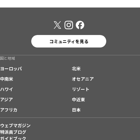
コミュニティを見る
国と地域
ヨーロッパ
北米
中南米
オセアニア
ハワイ
リゾート
アジア
中近東
アフリカ
日本
ウェブマガジン
特派員ブログ
ガイドブック