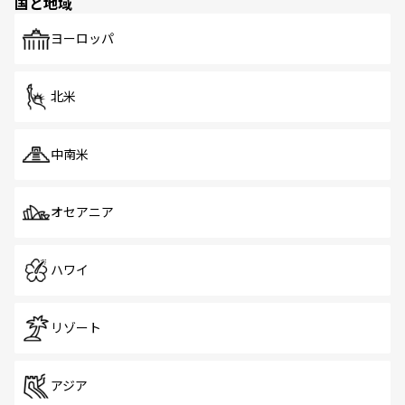
国と地域
発見がある。さらに、治安のよさや充実した公共交通機関
も、旅行者にとっては魅力的なポイント。グルメも豊富
で、ホーカーズは地元の風情を楽しめる外せないスポット
ヨーロッパ
だ。訪れる人を飽きさせないシンガポールで、多様な魅力
を体感しよう。 なお、新着のシンガポール情報は
コンテン
ツ一覧
を参照してほしい。
北米
中南米
オセアニア
ハワイ
リゾート
アジア