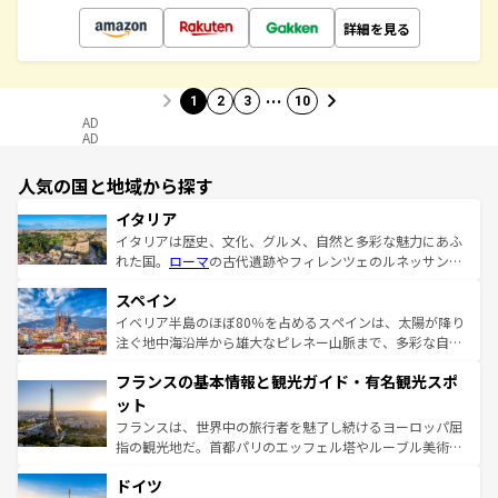
詳細を見る
…
1
2
3
10
AD
AD
人気の国と地域から探す
イタリア
イタリアは歴史、文化、グルメ、自然と多彩な魅力にあふ
れた国。
ローマ
の古代遺跡やフィレンツェのルネッサンス
美術、ヴェネツィアの運河など、歴史あるスポットはもち
スペイン
ろん、トスカーナの美しい田園風景やアマルフィ海岸の絶
景など、自然景観も見逃せない。観光の合間には、本場の
イベリア半島のほぼ80％を占めるスペインは、太陽が降り
ピザやパスタなど、絶品のイタリア料理を堪能することも
注ぐ地中海沿岸から雄大なピレネー山脈まで、多彩な自然
できる。朝目覚めてから夜眠るまで、すべての瞬間を楽し
と文化が詰まったヨーロッパ屈指の旅行先だ。多様な地域
フランスの基本情報と観光ガイド・有名観光スポ
ませてくれるイタリアで、忘れられない旅をしてみよう！
文化が根付くこの国では、情熱的なフラメンコ、熱気あふ
なお、新着のイタリア情報は
コンテンツ一覧
を参照してほ
れる闘牛、そして美味しいタパスが生活の一部となってい
ット
しい。
る。首都マドリードの洗練された雰囲気や、バルセロナの
フランスは、世界中の旅行者を魅了し続けるヨーロッパ屈
アートに溢れた街角から、地方では古代ローマ遺跡や中世
指の観光地だ。首都パリのエッフェル塔やルーブル美術館
の城塞都市、穏やかなビーチリゾートまで多彩な表情を見
といった象徴的なスポットから、田舎町の古風な美しさま
せる。地方によって風土や気候が異なるスペインはその個
ドイツ
で、幅広い魅力が詰まっている。華麗な宮殿、歴史的な大