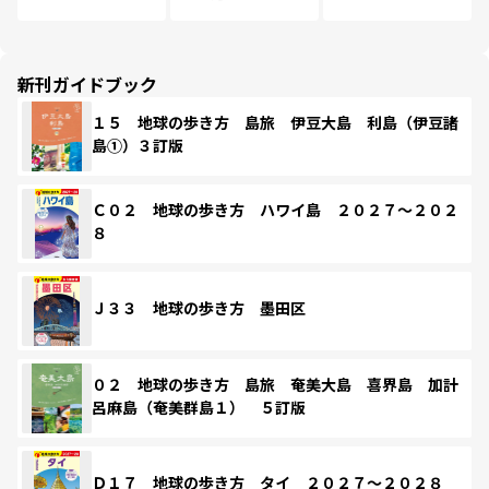
新刊ガイドブック
１５ 地球の歩き方 島旅 伊豆大島 利島（伊豆諸
島①）３訂版
Ｃ０２ 地球の歩き方 ハワイ島 ２０２７～２０２
８
Ｊ３３ 地球の歩き方 墨田区
０２ 地球の歩き方 島旅 奄美大島 喜界島 加計
呂麻島（奄美群島１） ５訂版
Ｄ１７ 地球の歩き方 タイ ２０２７～２０２８