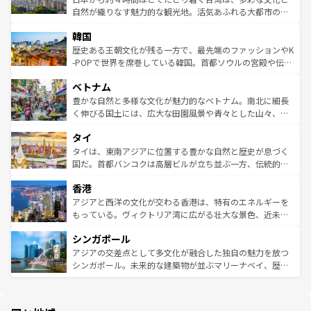
ク、伝統的なフラダンスなど、すべてがハワイの魅力を彩
ど、見どころがたくさん。また、カフェやワイン、オージ
自然が織りなす魅力的な観光地。活気あふれる大都市の台
っている。訪れるたびに新しい発見と感動が待っているハ
ービーフなどの食文化も豊かで、美味しいものであふれて
北やノスタルジックな町並みが人気な九份（ジォウフェ
ワイを、存分に味わってほしい。 なお、新着のハワイ情報
韓国
いる。アクティビティも充実しており、サーフィンやダイ
ン）、静ひつな山岳地帯である台湾東部など、都市の喧騒
は
コンテンツ一覧
を参照してほしい。
ビング、ハイキングなど、アウトドア好きにはたまらな
と山間の静けさが共存しており、訪れる人に新しい発見と
歴史ある王朝文化が残る一方で、最先端のファッションやK
い。オーストラリアの多彩な魅力を存分に味わいつくそ
驚きをもたらしてくれる。また、奥深い台湾の食文化も魅
-POPで世界を席巻している韓国。首都ソウルの宮殿や伝統
う。 なお、新着のオーストラリア情報は
コンテンツ一覧
を
力で、夜市などの屋台グルメから高級料理、ヘルシーで美
家屋が並ぶエリアでは韓国の歴史と文化に浸ることがで
参照してほしい。
ベトナム
容にもいいと評判のスイーツなど、バラエティ豊かな料理
き、地方に足を延ばせば四季折々の自然美を楽しむことが
が味わえる。 なお、新着の台湾情報は
コンテンツ一覧
を参
できる。そして、キムチや焼肉、絶品のストリートフード
豊かな自然と多様な文化が魅力的なベトナム。南北に細長
照してほしい。
まで、さまざまな韓国料理が待っている。夜には、韓国な
く伸びる国土には、広大な田園風景や青々とした山々、世
らではのナイトライフも堪能できる。あたたかいホスピタ
界遺産に登録された壮大な自然景観が点在し、都市部では
タイ
リティに包まれながら、韓国の多彩な魅力を心ゆくまで味
急速な発展と共に伝統が息づく。ハノイの古い町並みやホ
わってみてほしい。 なお、新着の韓国情報は
コンテンツ一
ーチミン市のフランス統治時代の建物も、独特の雰囲気を
タイは、東南アジアに位置する豊かな自然と歴史が息づく
覧
を参照してほしい。
醸し出している。また、バラエティの豊かさとおいしさで
国だ。首都バンコクは高層ビルが立ち並ぶ一方、伝統的な
世界中の食通を魅了してやまないベトナム料理も魅力のひ
寺院や市場がいたるところに点在し、古きよき文化と現代
香港
とつ。フォーやバインミー、ベトナムコーヒーなどは、ぜ
の活気が交差している。北部ではチェンマイなどの山岳地
ひ現地で味わいたい。どの地域を訪れてもあたたかい人々
帯で自然と触れ合い、南部ではプーケットやクラビの美し
アジアと西洋の文化が交わる香港は、特有のエネルギーを
が旅行者を迎えてくれるので、きっと忘れられない旅にな
いビーチでリゾート気分を楽しむことができる。タイ料理
もっている。ヴィクトリア湾に広がる壮大な景色、近未来
るはずだ。 なお、新着のベトナム情報は
コンテンツ一覧
を
は世界的に有名で、屋台から高級レストランまで味覚を刺
的なアートスポット、そして歴史と現代が融合した町並
参照してほしい。
シンガポール
激する。気候は一年中温暖で、どの季節にも異なる楽しみ
み、どこを訪れても感動するはず。観光スポットが密集し
が待っている。親しみやすいタイの人々、仏教を中心とし
ており、効率よく見どころを回れるのも魅力。息をのむよ
アジアの交差点として多文化が融合した独自の魅力を放つ
た文化、そして多様な観光資源が、訪れる旅人を魅了し続
うな絶景から文化的な体験まで、香港を存分に楽しみ尽く
シンガポール。未来的な建築物が並ぶマリーナベイ、歴史
ける。 なお、新着のタイ情報は
コンテンツ一覧
を参照して
そう。 なお、新着の香港情報は
コンテンツ一覧
を参照して
と伝統を感じられるエスニックタウン、多数の緑豊かな公
ほしい。
ほしい。
園や自然保護区など、自然が調和した近代的な景観と文化
の多様性あふれるカラフルな町は、どこを歩いても新しい