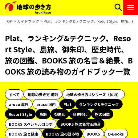
TOP
ガイドブック
Plat、ランキング&テクニック、Resort Style、
Plat、ランキング&テクニック、Reso
rt Style、島旅、御朱印、歴史時代、
旅の図鑑、BOOKS 旅の名言＆絶景、B
OOKS 旅の読み物のガイドブック一覧
すべて
地球の歩き方 海外
地球の歩き方 Jシリーズ（国内）
aruco 海外
aruco 国内
Plat
ランキング&テクニック
Resort Style
島旅
御朱印
歴史時代
旅の図鑑
BOOKS スペシャルコラボ
BOOKS 旅の名言＆絶景
BOOKS 旅と健康
BOOKS 旅の読み物
BOOKS
D-Books