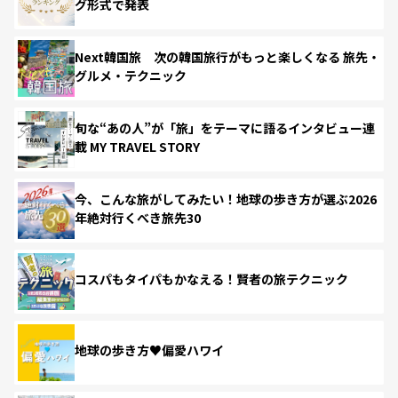
グ形式で発表
Next韓国旅 次の韓国旅行がもっと楽しくなる 旅先・
グルメ・テクニック
旬な“あの人”が「旅」をテーマに語るインタビュー連
載 MY TRAVEL STORY
今、こんな旅がしてみたい！地球の歩き方が選ぶ2026
年絶対行くべき旅先30
コスパもタイパもかなえる！賢者の旅テクニック
地球の歩き方♥偏愛ハワイ