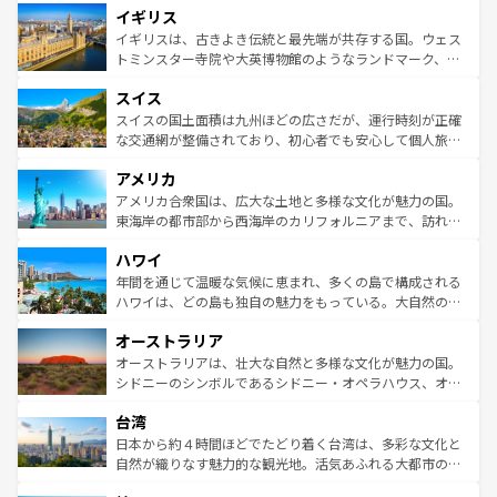
イギリス
いる。シャンパンの発祥地であるランス、プロヴァンスの
顔を持つこの国は、どこを歩いても飽きることがない。ベ
香り高いラベンダー畑など、多彩な楽しみ方が可能だ。さ
ルリンの文化的活気、バイエルン州のアルプスの絶景、そ
イギリスは、古きよき伝統と最先端が共存する国。ウェス
らに、パリ以外の地域にも魅力が溢れており、どの街角に
してライン川沿いのワイン畑といった風景は必見。ビール
トミンスター寺院や大英博物館のようなランドマーク、歴
も豊かな歴史と文化が息づいている。パリ以外の個性あふ
とソーセージを味わいながら地元の人と過ごす楽しい時間
史ある大学都市、美しい丘陵地帯や牧歌的な風景など、エ
れる地方に足を運ぶとそれぞれで全く異なる文化を体験で
スイス
は、お酒好きな人にはぜひ体験してほしい。 なお、新着の
リアごとに異なる魅力がある。また、優雅なアフタヌーン
きるだろう。 なお、新着のフランス情報は
コンテンツ一覧
ドイツ情報は
コンテンツ一覧
を参照してほしい。
ティー、ビール好きにはたまらない英国パブ、サッカー観
スイスの国土面積は九州ほどの広さだが、運行時刻が正確
を参照してほしい。
戦など、本場だからこそできる体験も豊富。イギリスを旅
な交通網が整備されており、初心者でも安心して個人旅行
して楽しみつくそう。 なお、新着のイギリス情報は
コンテ
を楽しめる。日本同様に時刻表どおりの旅が可能だ。中世
アメリカ
ンツ一覧
を参照してほしい。
の建物がそのまま残る町や、スイスならではのユニークな
博物館もあり、アルプス観光だけでなく町歩きも満喫する
アメリカ合衆国は、広大な土地と多様な文化が魅力の国。
ことができる。国民の所得が高いため物価も高いが、旅行
東海岸の都市部から西海岸のカリフォルニアまで、訪れる
者向けの交通パス提供のサービスもあり、うまく活用すれ
場所ごとに異なる風景と体験が待っている。ニューヨーク
ハワイ
ば市内交通費無料で観光を楽しむこともできる。 なお、新
のような巨大都市は、観光、ショッピング、エンターテイ
着のスイス情報は
コンテンツ一覧
を参照してほしい。
ンメントが詰まった刺激的なスポットだ。一方、アメリカ
年間を通じて温暖な気候に恵まれ、多くの島で構成される
西部には大自然が広がり、グランドキャニオンやイエロー
ハワイは、どの島も独自の魅力をもっている。大自然の神
ストーン国立公園といった絶景が堪能できる。さらに、南
秘を感じたいなら、火山が生み出した壮大な景観を誇るハ
オーストラリア
部のニューオーリンズでは、音楽と美食が融合した独特の
ワイ島は見逃せない。また、定番の観光地といえばオアフ
文化が魅力。旅行者はアメリカの各地域で異なる魅力を楽
島だが、静かな自然を求めるならマウイ島やカウアイ島が
オーストラリアは、壮大な自然と多様な文化が魅力の国。
しみながら、その多様性と豊かな歴史を感じることができ
おすすめ。エメラルドグリーンに輝く海をはじめ、豊かな
シドニーのシンボルであるシドニー・オペラハウス、オー
るだろう。車でのロードトリップや列車の旅も、アメリカ
文化や歴史が息づいている。「アロハスピリット」と呼ば
ストラリア東海岸北部に広がる大サンゴ礁地帯グレートバ
ならではの贅沢な旅のスタイルだ。 なお、新着のアメリカ
台湾
れるおもてなしの心で訪れる人々を迎えてくれるハワイの
リアリーフや大陸中央部にそびえるウルル（エアーズロッ
情報は
コンテンツ一覧
を参照してほしい。
人々、おいしいローカルフードやハワイアンミュージッ
ク）、タスマニアの美しい原生林やケアンズの熱帯雨林な
日本から約４時間ほどでたどり着く台湾は、多彩な文化と
ク、伝統的なフラダンスなど、すべてがハワイの魅力を彩
ど、見どころがたくさん。また、カフェやワイン、オージ
自然が織りなす魅力的な観光地。活気あふれる大都市の台
っている。訪れるたびに新しい発見と感動が待っているハ
ービーフなどの食文化も豊かで、美味しいものであふれて
北やノスタルジックな町並みが人気な九份（ジォウフェ