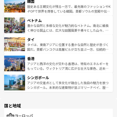
ワイを、存分に味わってほしい。 なお、新着のハワイ情報
韓国
いる。アクティビティも充実しており、サーフィンやダイ
ン）、静ひつな山岳地帯である台湾東部など、都市の喧騒
は
コンテンツ一覧
を参照してほしい。
ビング、ハイキングなど、アウトドア好きにはたまらな
と山間の静けさが共存しており、訪れる人に新しい発見と
歴史ある王朝文化が残る一方で、最先端のファッションやK
い。オーストラリアの多彩な魅力を存分に味わいつくそ
驚きをもたらしてくれる。また、奥深い台湾の食文化も魅
-POPで世界を席巻している韓国。首都ソウルの宮殿や伝統
う。 なお、新着のオーストラリア情報は
コンテンツ一覧
を
力で、夜市などの屋台グルメから高級料理、ヘルシーで美
家屋が並ぶエリアでは韓国の歴史と文化に浸ることがで
参照してほしい。
ベトナム
容にもいいと評判のスイーツなど、バラエティ豊かな料理
き、地方に足を延ばせば四季折々の自然美を楽しむことが
が味わえる。 なお、新着の台湾情報は
コンテンツ一覧
を参
できる。そして、キムチや焼肉、絶品のストリートフード
豊かな自然と多様な文化が魅力的なベトナム。南北に細長
照してほしい。
まで、さまざまな韓国料理が待っている。夜には、韓国な
く伸びる国土には、広大な田園風景や青々とした山々、世
らではのナイトライフも堪能できる。あたたかいホスピタ
界遺産に登録された壮大な自然景観が点在し、都市部では
タイ
リティに包まれながら、韓国の多彩な魅力を心ゆくまで味
急速な発展と共に伝統が息づく。ハノイの古い町並みやホ
わってみてほしい。 なお、新着の韓国情報は
コンテンツ一
ーチミン市のフランス統治時代の建物も、独特の雰囲気を
タイは、東南アジアに位置する豊かな自然と歴史が息づく
覧
を参照してほしい。
醸し出している。また、バラエティの豊かさとおいしさで
国だ。首都バンコクは高層ビルが立ち並ぶ一方、伝統的な
世界中の食通を魅了してやまないベトナム料理も魅力のひ
寺院や市場がいたるところに点在し、古きよき文化と現代
香港
とつ。フォーやバインミー、ベトナムコーヒーなどは、ぜ
の活気が交差している。北部ではチェンマイなどの山岳地
ひ現地で味わいたい。どの地域を訪れてもあたたかい人々
帯で自然と触れ合い、南部ではプーケットやクラビの美し
アジアと西洋の文化が交わる香港は、特有のエネルギーを
が旅行者を迎えてくれるので、きっと忘れられない旅にな
いビーチでリゾート気分を楽しむことができる。タイ料理
もっている。ヴィクトリア湾に広がる壮大な景色、近未来
るはずだ。 なお、新着のベトナム情報は
コンテンツ一覧
を
は世界的に有名で、屋台から高級レストランまで味覚を刺
的なアートスポット、そして歴史と現代が融合した町並
参照してほしい。
シンガポール
激する。気候は一年中温暖で、どの季節にも異なる楽しみ
み、どこを訪れても感動するはず。観光スポットが密集し
が待っている。親しみやすいタイの人々、仏教を中心とし
ており、効率よく見どころを回れるのも魅力。息をのむよ
アジアの交差点として多文化が融合した独自の魅力を放つ
た文化、そして多様な観光資源が、訪れる旅人を魅了し続
うな絶景から文化的な体験まで、香港を存分に楽しみ尽く
シンガポール。未来的な建築物が並ぶマリーナベイ、歴史
ける。 なお、新着のタイ情報は
コンテンツ一覧
を参照して
そう。 なお、新着の香港情報は
コンテンツ一覧
を参照して
と伝統を感じられるエスニックタウン、多数の緑豊かな公
ほしい。
ほしい。
園や自然保護区など、自然が調和した近代的な景観と文化
の多様性あふれるカラフルな町は、どこを歩いても新しい
国と地域
発見がある。さらに、治安のよさや充実した公共交通機関
も、旅行者にとっては魅力的なポイント。グルメも豊富
で、ホーカーズは地元の風情を楽しめる外せないスポット
ヨーロッパ