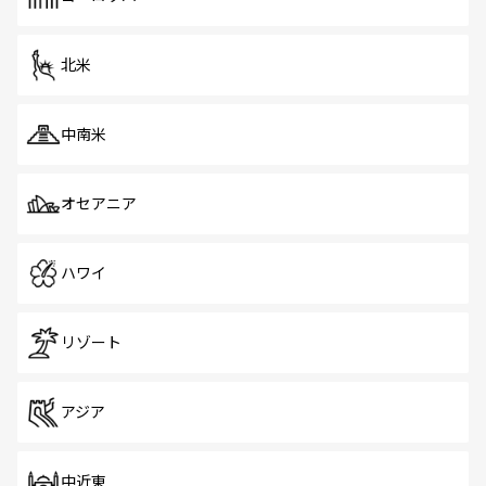
だ。訪れる人を飽きさせないシンガポールで、多様な魅力
を体感しよう。 なお、新着のシンガポール情報は
コンテン
ツ一覧
を参照してほしい。
北米
中南米
オセアニア
ハワイ
リゾート
アジア
中近東