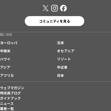
コミュニティを見る
国と地域
ヨーロッパ
北米
中南米
オセアニア
ハワイ
リゾート
アジア
中近東
アフリカ
日本
ウェブマガジン
特派員ブログ
ガイドブック
ニュース
著者一覧