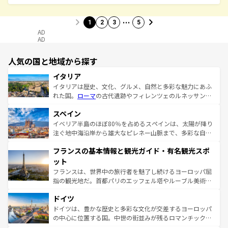
…
1
2
3
5
AD
AD
人気の国と地域から探す
イタリア
イタリアは歴史、文化、グルメ、自然と多彩な魅力にあふ
れた国。
ローマ
の古代遺跡やフィレンツェのルネッサンス
美術、ヴェネツィアの運河など、歴史あるスポットはもち
スペイン
ろん、トスカーナの美しい田園風景やアマルフィ海岸の絶
景など、自然景観も見逃せない。観光の合間には、本場の
イベリア半島のほぼ80％を占めるスペインは、太陽が降り
ピザやパスタなど、絶品のイタリア料理を堪能することも
注ぐ地中海沿岸から雄大なピレネー山脈まで、多彩な自然
できる。朝目覚めてから夜眠るまで、すべての瞬間を楽し
と文化が詰まったヨーロッパ屈指の旅行先だ。多様な地域
フランスの基本情報と観光ガイド・有名観光スポ
ませてくれるイタリアで、忘れられない旅をしてみよう！
文化が根付くこの国では、情熱的なフラメンコ、熱気あふ
なお、新着のイタリア情報は
コンテンツ一覧
を参照してほ
れる闘牛、そして美味しいタパスが生活の一部となってい
ット
しい。
る。首都マドリードの洗練された雰囲気や、バルセロナの
フランスは、世界中の旅行者を魅了し続けるヨーロッパ屈
アートに溢れた街角から、地方では古代ローマ遺跡や中世
指の観光地だ。首都パリのエッフェル塔やルーブル美術館
の城塞都市、穏やかなビーチリゾートまで多彩な表情を見
といった象徴的なスポットから、田舎町の古風な美しさま
せる。地方によって風土や気候が異なるスペインはその個
ドイツ
で、幅広い魅力が詰まっている。華麗な宮殿、歴史的な大
性で訪れる人を魅了する。 なお、新着のスペイン情報は
コ
聖堂、美しいビーチ、そして豊かな自然が、訪れる者を心
ドイツは、豊かな歴史と多彩な文化が交差するヨーロッパ
ンテンツ一覧
を参照してほしい。
から魅了する。また、フランスは美食の国としても知ら
の中心に位置する国。中世の街並みが残るロマンチック街
れ、フランス料理はユネスコ無形文化遺産にも登録されて
道から、未来を先取りするようなモダンな都市まで多様な