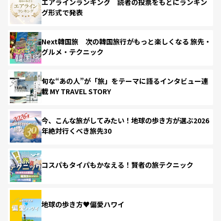
エアラインランキング 読者の投票をもとにランキン
グ形式で発表
Next韓国旅 次の韓国旅行がもっと楽しくなる 旅先・
グルメ・テクニック
旬な“あの人”が「旅」をテーマに語るインタビュー連
載 MY TRAVEL STORY
今、こんな旅がしてみたい！地球の歩き方が選ぶ2026
年絶対行くべき旅先30
コスパもタイパもかなえる！賢者の旅テクニック
地球の歩き方♥偏愛ハワイ