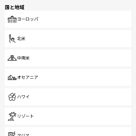
の多様性あふれるカラフルな町は、どこを歩いても新しい
国と地域
発見がある。さらに、治安のよさや充実した公共交通機関
も、旅行者にとっては魅力的なポイント。グルメも豊富
で、ホーカーズは地元の風情を楽しめる外せないスポット
ヨーロッパ
だ。訪れる人を飽きさせないシンガポールで、多様な魅力
を体感しよう。 なお、新着のシンガポール情報は
コンテン
ツ一覧
を参照してほしい。
北米
中南米
オセアニア
ハワイ
リゾート
アジア