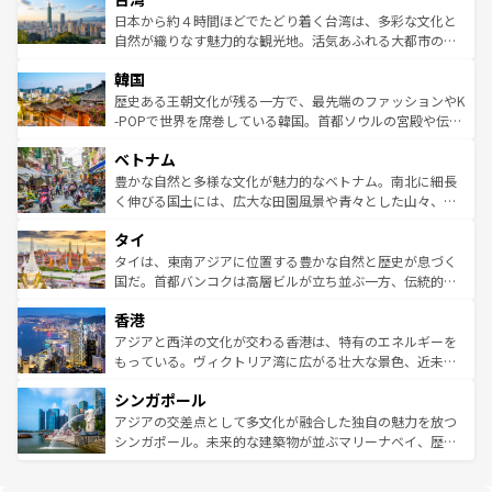
情報は
コンテンツ一覧
を参照してほしい。
人々、おいしいローカルフードやハワイアンミュージッ
ク）、タスマニアの美しい原生林やケアンズの熱帯雨林な
日本から約４時間ほどでたどり着く台湾は、多彩な文化と
ク、伝統的なフラダンスなど、すべてがハワイの魅力を彩
ど、見どころがたくさん。また、カフェやワイン、オージ
自然が織りなす魅力的な観光地。活気あふれる大都市の台
っている。訪れるたびに新しい発見と感動が待っているハ
ービーフなどの食文化も豊かで、美味しいものであふれて
北やノスタルジックな町並みが人気な九份（ジォウフェ
ワイを、存分に味わってほしい。 なお、新着のハワイ情報
韓国
いる。アクティビティも充実しており、サーフィンやダイ
ン）、静ひつな山岳地帯である台湾東部など、都市の喧騒
は
コンテンツ一覧
を参照してほしい。
ビング、ハイキングなど、アウトドア好きにはたまらな
と山間の静けさが共存しており、訪れる人に新しい発見と
歴史ある王朝文化が残る一方で、最先端のファッションやK
い。オーストラリアの多彩な魅力を存分に味わいつくそ
驚きをもたらしてくれる。また、奥深い台湾の食文化も魅
-POPで世界を席巻している韓国。首都ソウルの宮殿や伝統
う。 なお、新着のオーストラリア情報は
コンテンツ一覧
を
力で、夜市などの屋台グルメから高級料理、ヘルシーで美
家屋が並ぶエリアでは韓国の歴史と文化に浸ることがで
参照してほしい。
ベトナム
容にもいいと評判のスイーツなど、バラエティ豊かな料理
き、地方に足を延ばせば四季折々の自然美を楽しむことが
が味わえる。 なお、新着の台湾情報は
コンテンツ一覧
を参
できる。そして、キムチや焼肉、絶品のストリートフード
豊かな自然と多様な文化が魅力的なベトナム。南北に細長
照してほしい。
まで、さまざまな韓国料理が待っている。夜には、韓国な
く伸びる国土には、広大な田園風景や青々とした山々、世
らではのナイトライフも堪能できる。あたたかいホスピタ
界遺産に登録された壮大な自然景観が点在し、都市部では
タイ
リティに包まれながら、韓国の多彩な魅力を心ゆくまで味
急速な発展と共に伝統が息づく。ハノイの古い町並みやホ
わってみてほしい。 なお、新着の韓国情報は
コンテンツ一
ーチミン市のフランス統治時代の建物も、独特の雰囲気を
タイは、東南アジアに位置する豊かな自然と歴史が息づく
覧
を参照してほしい。
醸し出している。また、バラエティの豊かさとおいしさで
国だ。首都バンコクは高層ビルが立ち並ぶ一方、伝統的な
世界中の食通を魅了してやまないベトナム料理も魅力のひ
寺院や市場がいたるところに点在し、古きよき文化と現代
香港
とつ。フォーやバインミー、ベトナムコーヒーなどは、ぜ
の活気が交差している。北部ではチェンマイなどの山岳地
ひ現地で味わいたい。どの地域を訪れてもあたたかい人々
帯で自然と触れ合い、南部ではプーケットやクラビの美し
アジアと西洋の文化が交わる香港は、特有のエネルギーを
が旅行者を迎えてくれるので、きっと忘れられない旅にな
いビーチでリゾート気分を楽しむことができる。タイ料理
もっている。ヴィクトリア湾に広がる壮大な景色、近未来
るはずだ。 なお、新着のベトナム情報は
コンテンツ一覧
を
は世界的に有名で、屋台から高級レストランまで味覚を刺
的なアートスポット、そして歴史と現代が融合した町並
参照してほしい。
シンガポール
激する。気候は一年中温暖で、どの季節にも異なる楽しみ
み、どこを訪れても感動するはず。観光スポットが密集し
が待っている。親しみやすいタイの人々、仏教を中心とし
ており、効率よく見どころを回れるのも魅力。息をのむよ
アジアの交差点として多文化が融合した独自の魅力を放つ
た文化、そして多様な観光資源が、訪れる旅人を魅了し続
うな絶景から文化的な体験まで、香港を存分に楽しみ尽く
シンガポール。未来的な建築物が並ぶマリーナベイ、歴史
ける。 なお、新着のタイ情報は
コンテンツ一覧
を参照して
そう。 なお、新着の香港情報は
コンテンツ一覧
を参照して
と伝統を感じられるエスニックタウン、多数の緑豊かな公
ほしい。
ほしい。
園や自然保護区など、自然が調和した近代的な景観と文化