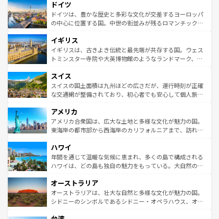
せる。地方によって風土や気候が異なるスペインはその個
ドイツ
で、幅広い魅力が詰まっている。華麗な宮殿、歴史的な大
性で訪れる人を魅了する。 なお、新着のスペイン情報は
コ
聖堂、美しいビーチ、そして豊かな自然が、訪れる者を心
ドイツは、豊かな歴史と多彩な文化が交差するヨーロッパ
ンテンツ一覧
を参照してほしい。
から魅了する。また、フランスは美食の国としても知ら
の中心に位置する国。中世の街並みが残るロマンチック街
れ、フランス料理はユネスコ無形文化遺産にも登録されて
道から、未来を先取りするようなモダンな都市まで多様な
イギリス
いる。シャンパンの発祥地であるランス、プロヴァンスの
顔を持つこの国は、どこを歩いても飽きることがない。ベ
香り高いラベンダー畑など、多彩な楽しみ方が可能だ。さ
ルリンの文化的活気、バイエルン州のアルプスの絶景、そ
イギリスは、古きよき伝統と最先端が共存する国。ウェス
らに、パリ以外の地域にも魅力が溢れており、どの街角に
してライン川沿いのワイン畑といった風景は必見。ビール
トミンスター寺院や大英博物館のようなランドマーク、歴
も豊かな歴史と文化が息づいている。パリ以外の個性あふ
とソーセージを味わいながら地元の人と過ごす楽しい時間
史ある大学都市、美しい丘陵地帯や牧歌的な風景など、エ
れる地方に足を運ぶとそれぞれで全く異なる文化を体験で
スイス
は、お酒好きな人にはぜひ体験してほしい。 なお、新着の
リアごとに異なる魅力がある。また、優雅なアフタヌーン
きるだろう。 なお、新着のフランス情報は
コンテンツ一覧
ドイツ情報は
コンテンツ一覧
を参照してほしい。
ティー、ビール好きにはたまらない英国パブ、サッカー観
スイスの国土面積は九州ほどの広さだが、運行時刻が正確
を参照してほしい。
戦など、本場だからこそできる体験も豊富。イギリスを旅
な交通網が整備されており、初心者でも安心して個人旅行
して楽しみつくそう。 なお、新着のイギリス情報は
コンテ
を楽しめる。日本同様に時刻表どおりの旅が可能だ。中世
アメリカ
ンツ一覧
を参照してほしい。
の建物がそのまま残る町や、スイスならではのユニークな
博物館もあり、アルプス観光だけでなく町歩きも満喫する
アメリカ合衆国は、広大な土地と多様な文化が魅力の国。
ことができる。国民の所得が高いため物価も高いが、旅行
東海岸の都市部から西海岸のカリフォルニアまで、訪れる
者向けの交通パス提供のサービスもあり、うまく活用すれ
場所ごとに異なる風景と体験が待っている。ニューヨーク
ハワイ
ば市内交通費無料で観光を楽しむこともできる。 なお、新
のような巨大都市は、観光、ショッピング、エンターテイ
着のスイス情報は
コンテンツ一覧
を参照してほしい。
ンメントが詰まった刺激的なスポットだ。一方、アメリカ
年間を通じて温暖な気候に恵まれ、多くの島で構成される
西部には大自然が広がり、グランドキャニオンやイエロー
ハワイは、どの島も独自の魅力をもっている。大自然の神
ストーン国立公園といった絶景が堪能できる。さらに、南
秘を感じたいなら、火山が生み出した壮大な景観を誇るハ
オーストラリア
部のニューオーリンズでは、音楽と美食が融合した独特の
ワイ島は見逃せない。また、定番の観光地といえばオアフ
文化が魅力。旅行者はアメリカの各地域で異なる魅力を楽
島だが、静かな自然を求めるならマウイ島やカウアイ島が
オーストラリアは、壮大な自然と多様な文化が魅力の国。
しみながら、その多様性と豊かな歴史を感じることができ
おすすめ。エメラルドグリーンに輝く海をはじめ、豊かな
シドニーのシンボルであるシドニー・オペラハウス、オー
るだろう。車でのロードトリップや列車の旅も、アメリカ
文化や歴史が息づいている。「アロハスピリット」と呼ば
ストラリア東海岸北部に広がる大サンゴ礁地帯グレートバ
ならではの贅沢な旅のスタイルだ。 なお、新着のアメリカ
台湾
れるおもてなしの心で訪れる人々を迎えてくれるハワイの
リアリーフや大陸中央部にそびえるウルル（エアーズロッ