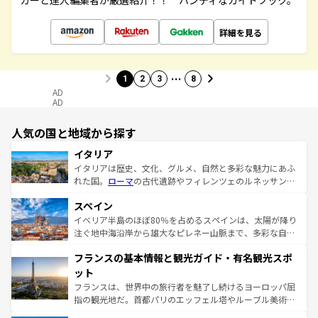
カーと達人編集者が厳選紹介！！ ハンディなガイドブック。
詳細を見る
…
1
2
3
8
AD
AD
人気の国と地域から探す
イタリア
イタリアは歴史、文化、グルメ、自然と多彩な魅力にあふ
れた国。
ローマ
の古代遺跡やフィレンツェのルネッサンス
美術、ヴェネツィアの運河など、歴史あるスポットはもち
スペイン
ろん、トスカーナの美しい田園風景やアマルフィ海岸の絶
景など、自然景観も見逃せない。観光の合間には、本場の
イベリア半島のほぼ80％を占めるスペインは、太陽が降り
ピザやパスタなど、絶品のイタリア料理を堪能することも
注ぐ地中海沿岸から雄大なピレネー山脈まで、多彩な自然
できる。朝目覚めてから夜眠るまで、すべての瞬間を楽し
と文化が詰まったヨーロッパ屈指の旅行先だ。多様な地域
フランスの基本情報と観光ガイド・有名観光スポ
ませてくれるイタリアで、忘れられない旅をしてみよう！
文化が根付くこの国では、情熱的なフラメンコ、熱気あふ
なお、新着のイタリア情報は
コンテンツ一覧
を参照してほ
れる闘牛、そして美味しいタパスが生活の一部となってい
ット
しい。
る。首都マドリードの洗練された雰囲気や、バルセロナの
フランスは、世界中の旅行者を魅了し続けるヨーロッパ屈
アートに溢れた街角から、地方では古代ローマ遺跡や中世
指の観光地だ。首都パリのエッフェル塔やルーブル美術館
の城塞都市、穏やかなビーチリゾートまで多彩な表情を見
といった象徴的なスポットから、田舎町の古風な美しさま