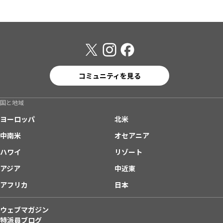
コミュニティを見る
国と地域
ヨーロッパ
北米
中南米
オセアニア
ハワイ
リゾート
アジア
中近東
アフリカ
日本
ウェブマガジン
特派員ブログ