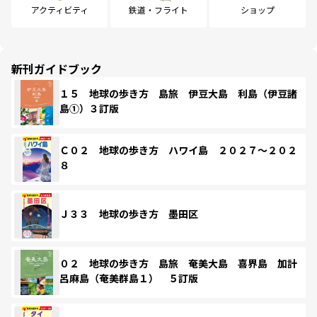
アクティビティ
鉄道・フライト
ショップ
新刊ガイドブック
１５ 地球の歩き方 島旅 伊豆大島 利島（伊豆諸
島①）３訂版
Ｃ０２ 地球の歩き方 ハワイ島 ２０２７～２０２
８
Ｊ３３ 地球の歩き方 墨田区
０２ 地球の歩き方 島旅 奄美大島 喜界島 加計
呂麻島（奄美群島１） ５訂版