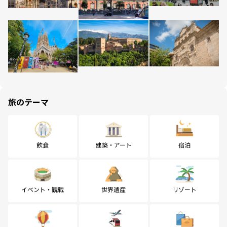
旅のテーマ
飲食
建築・アート
宿泊
イベント・観戦
世界遺産
リゾート