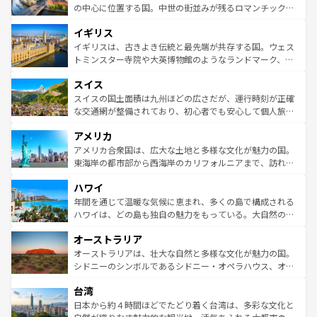
ンテンツ一覧
を参照してほしい。
から魅了する。また、フランスは美食の国としても知ら
の中心に位置する国。中世の街並みが残るロマンチック街
れ、フランス料理はユネスコ無形文化遺産にも登録されて
道から、未来を先取りするようなモダンな都市まで多様な
イギリス
いる。シャンパンの発祥地であるランス、プロヴァンスの
顔を持つこの国は、どこを歩いても飽きることがない。ベ
香り高いラベンダー畑など、多彩な楽しみ方が可能だ。さ
ルリンの文化的活気、バイエルン州のアルプスの絶景、そ
イギリスは、古きよき伝統と最先端が共存する国。ウェス
らに、パリ以外の地域にも魅力が溢れており、どの街角に
してライン川沿いのワイン畑といった風景は必見。ビール
トミンスター寺院や大英博物館のようなランドマーク、歴
も豊かな歴史と文化が息づいている。パリ以外の個性あふ
とソーセージを味わいながら地元の人と過ごす楽しい時間
史ある大学都市、美しい丘陵地帯や牧歌的な風景など、エ
れる地方に足を運ぶとそれぞれで全く異なる文化を体験で
スイス
は、お酒好きな人にはぜひ体験してほしい。 なお、新着の
リアごとに異なる魅力がある。また、優雅なアフタヌーン
きるだろう。 なお、新着のフランス情報は
コンテンツ一覧
ドイツ情報は
コンテンツ一覧
を参照してほしい。
ティー、ビール好きにはたまらない英国パブ、サッカー観
スイスの国土面積は九州ほどの広さだが、運行時刻が正確
を参照してほしい。
戦など、本場だからこそできる体験も豊富。イギリスを旅
な交通網が整備されており、初心者でも安心して個人旅行
して楽しみつくそう。 なお、新着のイギリス情報は
コンテ
を楽しめる。日本同様に時刻表どおりの旅が可能だ。中世
アメリカ
ンツ一覧
を参照してほしい。
の建物がそのまま残る町や、スイスならではのユニークな
博物館もあり、アルプス観光だけでなく町歩きも満喫する
アメリカ合衆国は、広大な土地と多様な文化が魅力の国。
ことができる。国民の所得が高いため物価も高いが、旅行
東海岸の都市部から西海岸のカリフォルニアまで、訪れる
者向けの交通パス提供のサービスもあり、うまく活用すれ
場所ごとに異なる風景と体験が待っている。ニューヨーク
ハワイ
ば市内交通費無料で観光を楽しむこともできる。 なお、新
のような巨大都市は、観光、ショッピング、エンターテイ
着のスイス情報は
コンテンツ一覧
を参照してほしい。
ンメントが詰まった刺激的なスポットだ。一方、アメリカ
年間を通じて温暖な気候に恵まれ、多くの島で構成される
西部には大自然が広がり、グランドキャニオンやイエロー
ハワイは、どの島も独自の魅力をもっている。大自然の神
ストーン国立公園といった絶景が堪能できる。さらに、南
秘を感じたいなら、火山が生み出した壮大な景観を誇るハ
オーストラリア
部のニューオーリンズでは、音楽と美食が融合した独特の
ワイ島は見逃せない。また、定番の観光地といえばオアフ
文化が魅力。旅行者はアメリカの各地域で異なる魅力を楽
島だが、静かな自然を求めるならマウイ島やカウアイ島が
オーストラリアは、壮大な自然と多様な文化が魅力の国。
しみながら、その多様性と豊かな歴史を感じることができ
おすすめ。エメラルドグリーンに輝く海をはじめ、豊かな
シドニーのシンボルであるシドニー・オペラハウス、オー
るだろう。車でのロードトリップや列車の旅も、アメリカ
文化や歴史が息づいている。「アロハスピリット」と呼ば
ストラリア東海岸北部に広がる大サンゴ礁地帯グレートバ
ならではの贅沢な旅のスタイルだ。 なお、新着のアメリカ
台湾
れるおもてなしの心で訪れる人々を迎えてくれるハワイの
リアリーフや大陸中央部にそびえるウルル（エアーズロッ
情報は
コンテンツ一覧
を参照してほしい。
人々、おいしいローカルフードやハワイアンミュージッ
ク）、タスマニアの美しい原生林やケアンズの熱帯雨林な
日本から約４時間ほどでたどり着く台湾は、多彩な文化と
ク、伝統的なフラダンスなど、すべてがハワイの魅力を彩
ど、見どころがたくさん。また、カフェやワイン、オージ