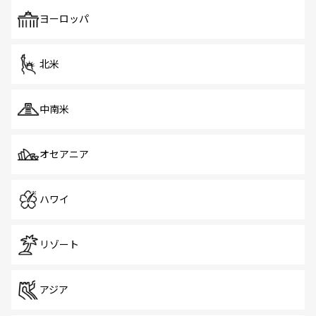
も、旅行者にとっては魅力的なポイント。グルメも豊富
で、ホーカーズは地元の風情を楽しめる外せないスポット
ヨーロッパ
だ。訪れる人を飽きさせないシンガポールで、多様な魅力
を体感しよう。 なお、新着のシンガポール情報は
コンテン
ツ一覧
を参照してほしい。
北米
中南米
オセアニア
ハワイ
リゾート
アジア