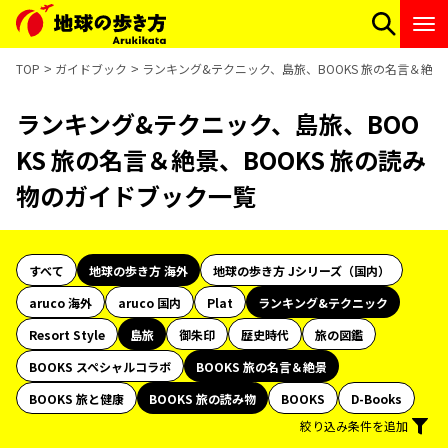
TOP
ガイドブック
ランキング&テクニック、島旅、BOOKS 旅の名言＆絶景
ランキング&テクニック、島旅、BOO
KS 旅の名言＆絶景、BOOKS 旅の読み
物のガイドブック一覧
すべて
地球の歩き方 海外
地球の歩き方 Jシリーズ（国内）
aruco 海外
aruco 国内
Plat
ランキング&テクニック
Resort Style
島旅
御朱印
歴史時代
旅の図鑑
BOOKS スペシャルコラボ
BOOKS 旅の名言＆絶景
BOOKS 旅と健康
BOOKS 旅の読み物
BOOKS
D-Books
絞り込み条件を追加