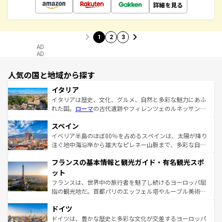
詳細を見る
1
2
3
AD
AD
人気の国と地域から探す
イタリア
イタリアは歴史、文化、グルメ、自然と多彩な魅力にあふ
れた国。
ローマ
の古代遺跡やフィレンツェのルネッサンス
美術、ヴェネツィアの運河など、歴史あるスポットはもち
スペイン
ろん、トスカーナの美しい田園風景やアマルフィ海岸の絶
景など、自然景観も見逃せない。観光の合間には、本場の
イベリア半島のほぼ80％を占めるスペインは、太陽が降り
ピザやパスタなど、絶品のイタリア料理を堪能することも
注ぐ地中海沿岸から雄大なピレネー山脈まで、多彩な自然
できる。朝目覚めてから夜眠るまで、すべての瞬間を楽し
と文化が詰まったヨーロッパ屈指の旅行先だ。多様な地域
フランスの基本情報と観光ガイド・有名観光スポ
ませてくれるイタリアで、忘れられない旅をしてみよう！
文化が根付くこの国では、情熱的なフラメンコ、熱気あふ
なお、新着のイタリア情報は
コンテンツ一覧
を参照してほ
れる闘牛、そして美味しいタパスが生活の一部となってい
ット
しい。
る。首都マドリードの洗練された雰囲気や、バルセロナの
フランスは、世界中の旅行者を魅了し続けるヨーロッパ屈
アートに溢れた街角から、地方では古代ローマ遺跡や中世
指の観光地だ。首都パリのエッフェル塔やルーブル美術館
の城塞都市、穏やかなビーチリゾートまで多彩な表情を見
といった象徴的なスポットから、田舎町の古風な美しさま
せる。地方によって風土や気候が異なるスペインはその個
ドイツ
で、幅広い魅力が詰まっている。華麗な宮殿、歴史的な大
性で訪れる人を魅了する。 なお、新着のスペイン情報は
コ
聖堂、美しいビーチ、そして豊かな自然が、訪れる者を心
ドイツは、豊かな歴史と多彩な文化が交差するヨーロッパ