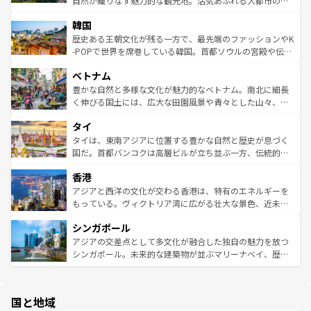
自然が織りなす魅力的な観光地。活気あふれる大都市の台
っている。訪れるたびに新しい発見と感動が待っているハ
ービーフなどの食文化も豊かで、美味しいものであふれて
北やノスタルジックな町並みが人気な九份（ジォウフェ
ワイを、存分に味わってほしい。 なお、新着のハワイ情報
韓国
いる。アクティビティも充実しており、サーフィンやダイ
ン）、静ひつな山岳地帯である台湾東部など、都市の喧騒
は
コンテンツ一覧
を参照してほしい。
ビング、ハイキングなど、アウトドア好きにはたまらな
と山間の静けさが共存しており、訪れる人に新しい発見と
歴史ある王朝文化が残る一方で、最先端のファッションやK
い。オーストラリアの多彩な魅力を存分に味わいつくそ
驚きをもたらしてくれる。また、奥深い台湾の食文化も魅
-POPで世界を席巻している韓国。首都ソウルの宮殿や伝統
う。 なお、新着のオーストラリア情報は
コンテンツ一覧
を
力で、夜市などの屋台グルメから高級料理、ヘルシーで美
家屋が並ぶエリアでは韓国の歴史と文化に浸ることがで
参照してほしい。
ベトナム
容にもいいと評判のスイーツなど、バラエティ豊かな料理
き、地方に足を延ばせば四季折々の自然美を楽しむことが
が味わえる。 なお、新着の台湾情報は
コンテンツ一覧
を参
できる。そして、キムチや焼肉、絶品のストリートフード
豊かな自然と多様な文化が魅力的なベトナム。南北に細長
照してほしい。
まで、さまざまな韓国料理が待っている。夜には、韓国な
く伸びる国土には、広大な田園風景や青々とした山々、世
らではのナイトライフも堪能できる。あたたかいホスピタ
界遺産に登録された壮大な自然景観が点在し、都市部では
タイ
リティに包まれながら、韓国の多彩な魅力を心ゆくまで味
急速な発展と共に伝統が息づく。ハノイの古い町並みやホ
わってみてほしい。 なお、新着の韓国情報は
コンテンツ一
ーチミン市のフランス統治時代の建物も、独特の雰囲気を
タイは、東南アジアに位置する豊かな自然と歴史が息づく
覧
を参照してほしい。
醸し出している。また、バラエティの豊かさとおいしさで
国だ。首都バンコクは高層ビルが立ち並ぶ一方、伝統的な
世界中の食通を魅了してやまないベトナム料理も魅力のひ
寺院や市場がいたるところに点在し、古きよき文化と現代
香港
とつ。フォーやバインミー、ベトナムコーヒーなどは、ぜ
の活気が交差している。北部ではチェンマイなどの山岳地
ひ現地で味わいたい。どの地域を訪れてもあたたかい人々
帯で自然と触れ合い、南部ではプーケットやクラビの美し
アジアと西洋の文化が交わる香港は、特有のエネルギーを
が旅行者を迎えてくれるので、きっと忘れられない旅にな
いビーチでリゾート気分を楽しむことができる。タイ料理
もっている。ヴィクトリア湾に広がる壮大な景色、近未来
るはずだ。 なお、新着のベトナム情報は
コンテンツ一覧
を
は世界的に有名で、屋台から高級レストランまで味覚を刺
的なアートスポット、そして歴史と現代が融合した町並
参照してほしい。
シンガポール
激する。気候は一年中温暖で、どの季節にも異なる楽しみ
み、どこを訪れても感動するはず。観光スポットが密集し
が待っている。親しみやすいタイの人々、仏教を中心とし
ており、効率よく見どころを回れるのも魅力。息をのむよ
アジアの交差点として多文化が融合した独自の魅力を放つ
た文化、そして多様な観光資源が、訪れる旅人を魅了し続
うな絶景から文化的な体験まで、香港を存分に楽しみ尽く
シンガポール。未来的な建築物が並ぶマリーナベイ、歴史
ける。 なお、新着のタイ情報は
コンテンツ一覧
を参照して
そう。 なお、新着の香港情報は
コンテンツ一覧
を参照して
と伝統を感じられるエスニックタウン、多数の緑豊かな公
ほしい。
ほしい。
園や自然保護区など、自然が調和した近代的な景観と文化
の多様性あふれるカラフルな町は、どこを歩いても新しい
国と地域
発見がある。さらに、治安のよさや充実した公共交通機関