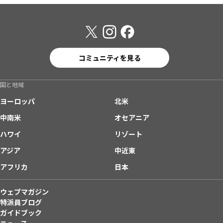
コミュニティを見る
国と地域
ヨーロッパ
北米
中南米
オセアニア
ハワイ
リゾート
アジア
中近東
アフリカ
日本
ウェブマガジン
特派員ブログ
ガイドブック
ニュース