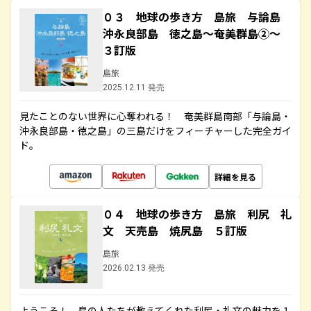
０３ 地球の歩き方 島旅 与論島
沖永良部島 徳之島～奄美群島②～
３訂版
島旅
2025.12.11 発売
見たことのない世界に心奪われる！ 奄美群島南部「与論島・
沖永良部島・徳之島」の三島だけをフィーチャーした完全ガイ
ド。
詳細を見る
０４ 地球の歩き方 島旅 利尻 礼
文 天売島 焼尻島 ５訂版
島旅
2026.02.13 発売
ようこそ！ 島の人たちが教えてくれた利尻・礼文の魅力を１