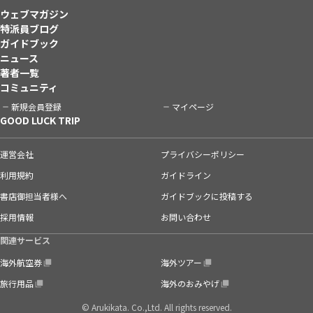
ウェブマガジン
特派員ブログ
ガイドブック
ニュース
著者一覧
コミュニティ
新規会員登録
マイページ
GOOD LUCK TRIP
運営会社
プライバシーポリシー
利用規約
ガイドライン
書店御担当者様へ
ガイドブックに投稿する
採用情報
お問い合わせ
関連サービス
海外航空券
海外ツアー
旅行用品
海外のおみやげ
© Arukikata. Co.,Ltd. All rights reserved.