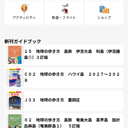
アクティビティ
鉄道・フライト
ショップ
新刊ガイドブック
１５ 地球の歩き方 島旅 伊豆大島 利島（伊豆諸
島①）３訂版
Ｃ０２ 地球の歩き方 ハワイ島 ２０２７～２０２
８
Ｊ３３ 地球の歩き方 墨田区
０２ 地球の歩き方 島旅 奄美大島 喜界島 加計
呂麻島（奄美群島１） ５訂版