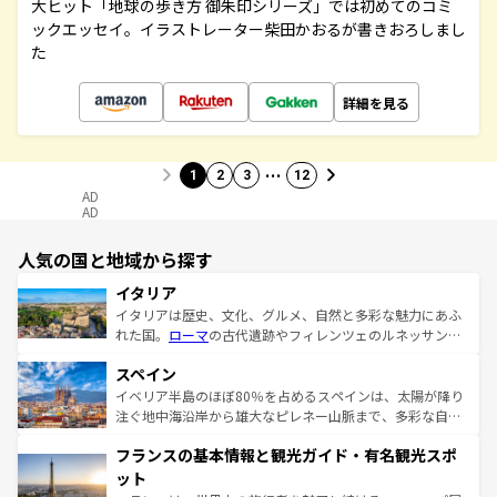
大ヒット「地球の歩き方 御朱印シリーズ」では初めてのコミ
ックエッセイ。イラストレーター柴田かおるが書きおろしまし
た
詳細を見る
…
1
2
3
12
AD
AD
人気の国と地域から探す
イタリア
イタリアは歴史、文化、グルメ、自然と多彩な魅力にあふ
れた国。
ローマ
の古代遺跡やフィレンツェのルネッサンス
美術、ヴェネツィアの運河など、歴史あるスポットはもち
スペイン
ろん、トスカーナの美しい田園風景やアマルフィ海岸の絶
景など、自然景観も見逃せない。観光の合間には、本場の
イベリア半島のほぼ80％を占めるスペインは、太陽が降り
ピザやパスタなど、絶品のイタリア料理を堪能することも
注ぐ地中海沿岸から雄大なピレネー山脈まで、多彩な自然
できる。朝目覚めてから夜眠るまで、すべての瞬間を楽し
と文化が詰まったヨーロッパ屈指の旅行先だ。多様な地域
フランスの基本情報と観光ガイド・有名観光スポ
ませてくれるイタリアで、忘れられない旅をしてみよう！
文化が根付くこの国では、情熱的なフラメンコ、熱気あふ
なお、新着のイタリア情報は
コンテンツ一覧
を参照してほ
れる闘牛、そして美味しいタパスが生活の一部となってい
ット
しい。
る。首都マドリードの洗練された雰囲気や、バルセロナの