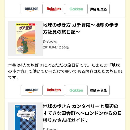
詳細を見る
地球の歩き方 ガチ冒険～地球の歩き
方社員の旅日記～
D-Books
2018.04.12 発売
本書は4人の旅好きによるただの旅日記です。たまたま『地球
の歩き方』で働いているだけで書いてある内容はただの旅日記
です。
詳細を見る
地球の歩き方 カンタベリーと周辺の
すてきな田舎町へ～ロンドンからの日
帰りおさんぽガイド♪
D-Books