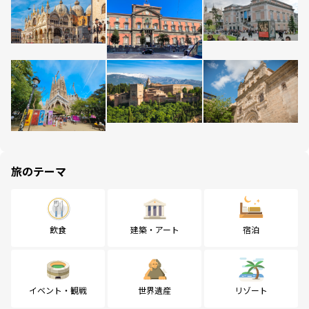
旅のテーマ
飲食
建築・アート
宿泊
イベント・観戦
世界遺産
リゾート