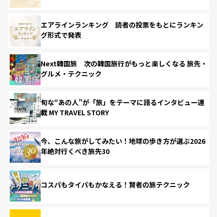
エアラインランキング 読者の投票をもとにランキン
グ形式で発表
Next韓国旅 次の韓国旅行がもっと楽しくなる 旅先・
グルメ・テクニック
旬な“あの人”が「旅」をテーマに語るインタビュー連
載 MY TRAVEL STORY
今、こんな旅がしてみたい！地球の歩き方が選ぶ2026
年絶対行くべき旅先30
コスパもタイパもかなえる！賢者の旅テクニック