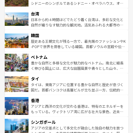
しみながら、その多様性と豊かな歴史を感じることができ
おすすめ。エメラルドグリーンに輝く海をはじめ、豊かな
シドニーのシンボルであるシドニー・オペラハウス、オー
るだろう。車でのロードトリップや列車の旅も、アメリカ
文化や歴史が息づいている。「アロハスピリット」と呼ば
ストラリア東海岸北部に広がる大サンゴ礁地帯グレートバ
ならではの贅沢な旅のスタイルだ。 なお、新着のアメリカ
台湾
れるおもてなしの心で訪れる人々を迎えてくれるハワイの
リアリーフや大陸中央部にそびえるウルル（エアーズロッ
情報は
コンテンツ一覧
を参照してほしい。
人々、おいしいローカルフードやハワイアンミュージッ
ク）、タスマニアの美しい原生林やケアンズの熱帯雨林な
日本から約４時間ほどでたどり着く台湾は、多彩な文化と
ク、伝統的なフラダンスなど、すべてがハワイの魅力を彩
ど、見どころがたくさん。また、カフェやワイン、オージ
自然が織りなす魅力的な観光地。活気あふれる大都市の台
っている。訪れるたびに新しい発見と感動が待っているハ
ービーフなどの食文化も豊かで、美味しいものであふれて
北やノスタルジックな町並みが人気な九份（ジォウフェ
ワイを、存分に味わってほしい。 なお、新着のハワイ情報
韓国
いる。アクティビティも充実しており、サーフィンやダイ
ン）、静ひつな山岳地帯である台湾東部など、都市の喧騒
は
コンテンツ一覧
を参照してほしい。
ビング、ハイキングなど、アウトドア好きにはたまらな
と山間の静けさが共存しており、訪れる人に新しい発見と
歴史ある王朝文化が残る一方で、最先端のファッションやK
い。オーストラリアの多彩な魅力を存分に味わいつくそ
驚きをもたらしてくれる。また、奥深い台湾の食文化も魅
-POPで世界を席巻している韓国。首都ソウルの宮殿や伝統
う。 なお、新着のオーストラリア情報は
コンテンツ一覧
を
力で、夜市などの屋台グルメから高級料理、ヘルシーで美
家屋が並ぶエリアでは韓国の歴史と文化に浸ることがで
参照してほしい。
ベトナム
容にもいいと評判のスイーツなど、バラエティ豊かな料理
き、地方に足を延ばせば四季折々の自然美を楽しむことが
が味わえる。 なお、新着の台湾情報は
コンテンツ一覧
を参
できる。そして、キムチや焼肉、絶品のストリートフード
豊かな自然と多様な文化が魅力的なベトナム。南北に細長
照してほしい。
まで、さまざまな韓国料理が待っている。夜には、韓国な
く伸びる国土には、広大な田園風景や青々とした山々、世
らではのナイトライフも堪能できる。あたたかいホスピタ
界遺産に登録された壮大な自然景観が点在し、都市部では
タイ
リティに包まれながら、韓国の多彩な魅力を心ゆくまで味
急速な発展と共に伝統が息づく。ハノイの古い町並みやホ
わってみてほしい。 なお、新着の韓国情報は
コンテンツ一
ーチミン市のフランス統治時代の建物も、独特の雰囲気を
タイは、東南アジアに位置する豊かな自然と歴史が息づく
覧
を参照してほしい。
醸し出している。また、バラエティの豊かさとおいしさで
国だ。首都バンコクは高層ビルが立ち並ぶ一方、伝統的な
世界中の食通を魅了してやまないベトナム料理も魅力のひ
寺院や市場がいたるところに点在し、古きよき文化と現代
香港
とつ。フォーやバインミー、ベトナムコーヒーなどは、ぜ
の活気が交差している。北部ではチェンマイなどの山岳地
ひ現地で味わいたい。どの地域を訪れてもあたたかい人々
帯で自然と触れ合い、南部ではプーケットやクラビの美し
アジアと西洋の文化が交わる香港は、特有のエネルギーを
が旅行者を迎えてくれるので、きっと忘れられない旅にな
いビーチでリゾート気分を楽しむことができる。タイ料理
もっている。ヴィクトリア湾に広がる壮大な景色、近未来
るはずだ。 なお、新着のベトナム情報は
コンテンツ一覧
を
は世界的に有名で、屋台から高級レストランまで味覚を刺
的なアートスポット、そして歴史と現代が融合した町並
参照してほしい。
シンガポール
激する。気候は一年中温暖で、どの季節にも異なる楽しみ
み、どこを訪れても感動するはず。観光スポットが密集し
が待っている。親しみやすいタイの人々、仏教を中心とし
ており、効率よく見どころを回れるのも魅力。息をのむよ
アジアの交差点として多文化が融合した独自の魅力を放つ
た文化、そして多様な観光資源が、訪れる旅人を魅了し続
うな絶景から文化的な体験まで、香港を存分に楽しみ尽く