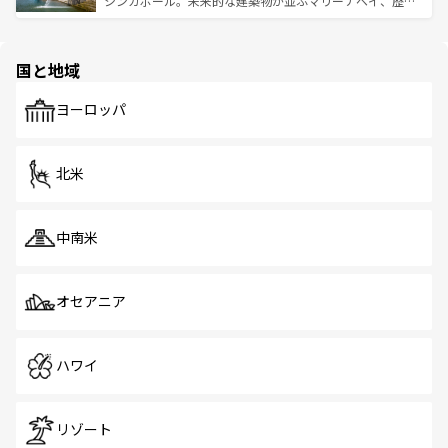
シンガポール。未来的な建築物が並ぶマリーナベイ、歴史
ける。 なお、新着のタイ情報は
コンテンツ一覧
を参照して
そう。 なお、新着の香港情報は
コンテンツ一覧
を参照して
と伝統を感じられるエスニックタウン、多数の緑豊かな公
ほしい。
ほしい。
園や自然保護区など、自然が調和した近代的な景観と文化
の多様性あふれるカラフルな町は、どこを歩いても新しい
国と地域
発見がある。さらに、治安のよさや充実した公共交通機関
も、旅行者にとっては魅力的なポイント。グルメも豊富
で、ホーカーズは地元の風情を楽しめる外せないスポット
ヨーロッパ
だ。訪れる人を飽きさせないシンガポールで、多様な魅力
を体感しよう。 なお、新着のシンガポール情報は
コンテン
ツ一覧
を参照してほしい。
北米
中南米
オセアニア
ハワイ
リゾート