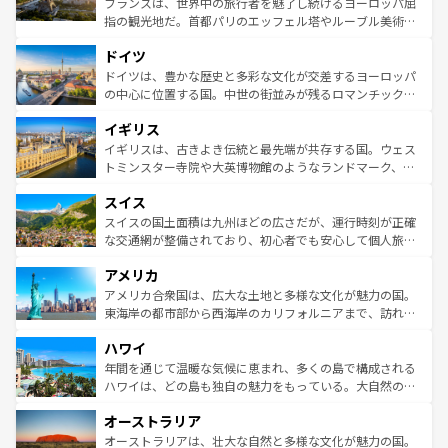
フランスは、世界中の旅行者を魅了し続けるヨーロッパ屈
アートに溢れた街角から、地方では古代ローマ遺跡や中世
指の観光地だ。首都パリのエッフェル塔やルーブル美術館
の城塞都市、穏やかなビーチリゾートまで多彩な表情を見
といった象徴的なスポットから、田舎町の古風な美しさま
せる。地方によって風土や気候が異なるスペインはその個
ドイツ
で、幅広い魅力が詰まっている。華麗な宮殿、歴史的な大
性で訪れる人を魅了する。 なお、新着のスペイン情報は
コ
聖堂、美しいビーチ、そして豊かな自然が、訪れる者を心
ドイツは、豊かな歴史と多彩な文化が交差するヨーロッパ
ンテンツ一覧
を参照してほしい。
から魅了する。また、フランスは美食の国としても知ら
の中心に位置する国。中世の街並みが残るロマンチック街
れ、フランス料理はユネスコ無形文化遺産にも登録されて
道から、未来を先取りするようなモダンな都市まで多様な
イギリス
いる。シャンパンの発祥地であるランス、プロヴァンスの
顔を持つこの国は、どこを歩いても飽きることがない。ベ
香り高いラベンダー畑など、多彩な楽しみ方が可能だ。さ
ルリンの文化的活気、バイエルン州のアルプスの絶景、そ
イギリスは、古きよき伝統と最先端が共存する国。ウェス
らに、パリ以外の地域にも魅力が溢れており、どの街角に
してライン川沿いのワイン畑といった風景は必見。ビール
トミンスター寺院や大英博物館のようなランドマーク、歴
も豊かな歴史と文化が息づいている。パリ以外の個性あふ
とソーセージを味わいながら地元の人と過ごす楽しい時間
史ある大学都市、美しい丘陵地帯や牧歌的な風景など、エ
れる地方に足を運ぶとそれぞれで全く異なる文化を体験で
スイス
は、お酒好きな人にはぜひ体験してほしい。 なお、新着の
リアごとに異なる魅力がある。また、優雅なアフタヌーン
きるだろう。 なお、新着のフランス情報は
コンテンツ一覧
ドイツ情報は
コンテンツ一覧
を参照してほしい。
ティー、ビール好きにはたまらない英国パブ、サッカー観
スイスの国土面積は九州ほどの広さだが、運行時刻が正確
を参照してほしい。
戦など、本場だからこそできる体験も豊富。イギリスを旅
な交通網が整備されており、初心者でも安心して個人旅行
して楽しみつくそう。 なお、新着のイギリス情報は
コンテ
を楽しめる。日本同様に時刻表どおりの旅が可能だ。中世
アメリカ
ンツ一覧
を参照してほしい。
の建物がそのまま残る町や、スイスならではのユニークな
博物館もあり、アルプス観光だけでなく町歩きも満喫する
アメリカ合衆国は、広大な土地と多様な文化が魅力の国。
ことができる。国民の所得が高いため物価も高いが、旅行
東海岸の都市部から西海岸のカリフォルニアまで、訪れる
者向けの交通パス提供のサービスもあり、うまく活用すれ
場所ごとに異なる風景と体験が待っている。ニューヨーク
ハワイ
ば市内交通費無料で観光を楽しむこともできる。 なお、新
のような巨大都市は、観光、ショッピング、エンターテイ
着のスイス情報は
コンテンツ一覧
を参照してほしい。
ンメントが詰まった刺激的なスポットだ。一方、アメリカ
年間を通じて温暖な気候に恵まれ、多くの島で構成される
西部には大自然が広がり、グランドキャニオンやイエロー
ハワイは、どの島も独自の魅力をもっている。大自然の神
ストーン国立公園といった絶景が堪能できる。さらに、南
秘を感じたいなら、火山が生み出した壮大な景観を誇るハ
オーストラリア
部のニューオーリンズでは、音楽と美食が融合した独特の
ワイ島は見逃せない。また、定番の観光地といえばオアフ
文化が魅力。旅行者はアメリカの各地域で異なる魅力を楽
島だが、静かな自然を求めるならマウイ島やカウアイ島が
オーストラリアは、壮大な自然と多様な文化が魅力の国。