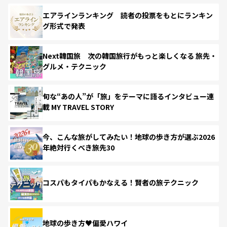
エアラインランキング 読者の投票をもとにランキン
グ形式で発表
Next韓国旅 次の韓国旅行がもっと楽しくなる 旅先・
グルメ・テクニック
旬な“あの人”が「旅」をテーマに語るインタビュー連
載 MY TRAVEL STORY
今、こんな旅がしてみたい！地球の歩き方が選ぶ2026
年絶対行くべき旅先30
コスパもタイパもかなえる！賢者の旅テクニック
地球の歩き方♥偏愛ハワイ