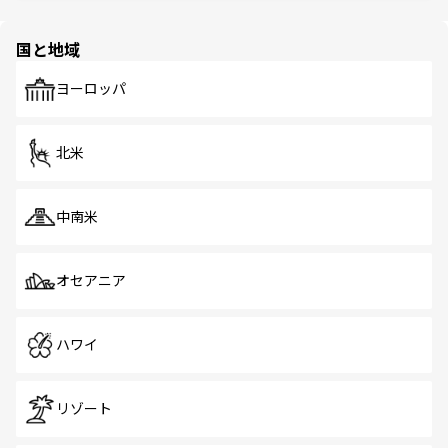
ほしい。
ほしい。
園や自然保護区など、自然が調和した近代的な景観と文化
の多様性あふれるカラフルな町は、どこを歩いても新しい
国と地域
発見がある。さらに、治安のよさや充実した公共交通機関
も、旅行者にとっては魅力的なポイント。グルメも豊富
で、ホーカーズは地元の風情を楽しめる外せないスポット
ヨーロッパ
だ。訪れる人を飽きさせないシンガポールで、多様な魅力
を体感しよう。 なお、新着のシンガポール情報は
コンテン
ツ一覧
を参照してほしい。
北米
中南米
オセアニア
ハワイ
リゾート