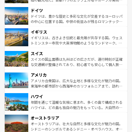
アートに溢れた街角から、地方では古代ローマ遺跡や中世
といった象徴的なスポットから、田舎町の古風な美しさま
ドイツ
の城塞都市、穏やかなビーチリゾートまで多彩な表情を見
で、幅広い魅力が詰まっている。華麗な宮殿、歴史的な大
せる。地方によって風土や気候が異なるスペインはその個
聖堂、美しいビーチ、そして豊かな自然が、訪れる者を心
ドイツは、豊かな歴史と多彩な文化が交差するヨーロッパ
性で訪れる人を魅了する。 なお、新着のスペイン情報は
コ
から魅了する。また、フランスは美食の国としても知ら
の中心に位置する国。中世の街並みが残るロマンチック街
ンテンツ一覧
を参照してほしい。
れ、フランス料理はユネスコ無形文化遺産にも登録されて
道から、未来を先取りするようなモダンな都市まで多様な
イギリス
いる。シャンパンの発祥地であるランス、プロヴァンスの
顔を持つこの国は、どこを歩いても飽きることがない。ベ
香り高いラベンダー畑など、多彩な楽しみ方が可能だ。さ
ルリンの文化的活気、バイエルン州のアルプスの絶景、そ
イギリスは、古きよき伝統と最先端が共存する国。ウェス
らに、パリ以外の地域にも魅力が溢れており、どの街角に
してライン川沿いのワイン畑といった風景は必見。ビール
トミンスター寺院や大英博物館のようなランドマーク、歴
も豊かな歴史と文化が息づいている。パリ以外の個性あふ
とソーセージを味わいながら地元の人と過ごす楽しい時間
史ある大学都市、美しい丘陵地帯や牧歌的な風景など、エ
れる地方に足を運ぶとそれぞれで全く異なる文化を体験で
スイス
は、お酒好きな人にはぜひ体験してほしい。 なお、新着の
リアごとに異なる魅力がある。また、優雅なアフタヌーン
きるだろう。 なお、新着のフランス情報は
コンテンツ一覧
ドイツ情報は
コンテンツ一覧
を参照してほしい。
ティー、ビール好きにはたまらない英国パブ、サッカー観
スイスの国土面積は九州ほどの広さだが、運行時刻が正確
を参照してほしい。
戦など、本場だからこそできる体験も豊富。イギリスを旅
な交通網が整備されており、初心者でも安心して個人旅行
して楽しみつくそう。 なお、新着のイギリス情報は
コンテ
を楽しめる。日本同様に時刻表どおりの旅が可能だ。中世
アメリカ
ンツ一覧
を参照してほしい。
の建物がそのまま残る町や、スイスならではのユニークな
博物館もあり、アルプス観光だけでなく町歩きも満喫する
アメリカ合衆国は、広大な土地と多様な文化が魅力の国。
ことができる。国民の所得が高いため物価も高いが、旅行
東海岸の都市部から西海岸のカリフォルニアまで、訪れる
者向けの交通パス提供のサービスもあり、うまく活用すれ
場所ごとに異なる風景と体験が待っている。ニューヨーク
ハワイ
ば市内交通費無料で観光を楽しむこともできる。 なお、新
のような巨大都市は、観光、ショッピング、エンターテイ
着のスイス情報は
コンテンツ一覧
を参照してほしい。
ンメントが詰まった刺激的なスポットだ。一方、アメリカ
年間を通じて温暖な気候に恵まれ、多くの島で構成される
西部には大自然が広がり、グランドキャニオンやイエロー
ハワイは、どの島も独自の魅力をもっている。大自然の神
ストーン国立公園といった絶景が堪能できる。さらに、南
秘を感じたいなら、火山が生み出した壮大な景観を誇るハ
オーストラリア
部のニューオーリンズでは、音楽と美食が融合した独特の
ワイ島は見逃せない。また、定番の観光地といえばオアフ
文化が魅力。旅行者はアメリカの各地域で異なる魅力を楽
島だが、静かな自然を求めるならマウイ島やカウアイ島が
オーストラリアは、壮大な自然と多様な文化が魅力の国。
しみながら、その多様性と豊かな歴史を感じることができ
おすすめ。エメラルドグリーンに輝く海をはじめ、豊かな
シドニーのシンボルであるシドニー・オペラハウス、オー