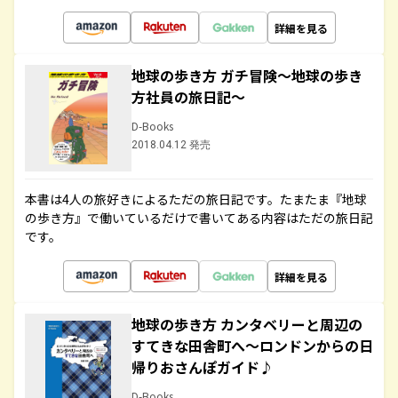
詳細を見る
地球の歩き方 ガチ冒険～地球の歩き
方社員の旅日記～
D-Books
2018.04.12 発売
本書は4人の旅好きによるただの旅日記です。たまたま『地球
の歩き方』で働いているだけで書いてある内容はただの旅日記
です。
詳細を見る
地球の歩き方 カンタベリーと周辺の
すてきな田舎町へ～ロンドンからの日
帰りおさんぽガイド♪
D-Books