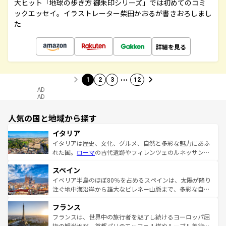
大ヒット「地球の歩き方 御朱印シリーズ」では初めてのコミ
ックエッセイ。イラストレーター柴田かおるが書きおろしまし
た
詳細を見る
…
1
2
3
12
AD
AD
人気の国と地域から探す
イタリア
イタリアは歴史、文化、グルメ、自然と多彩な魅力にあふ
れた国。
ローマ
の古代遺跡やフィレンツェのルネッサンス
美術、ヴェネツィアの運河など、歴史あるスポットはもち
スペイン
ろん、トスカーナの美しい田園風景やアマルフィ海岸の絶
景など、自然景観も見逃せない。観光の合間には、本場の
イベリア半島のほぼ80％を占めるスペインは、太陽が降り
ピザやパスタなど、絶品のイタリア料理を堪能することも
注ぐ地中海沿岸から雄大なピレネー山脈まで、多彩な自然
できる。朝目覚めてから夜眠るまで、すべての瞬間を楽し
と文化が詰まったヨーロッパ屈指の旅行先だ。多様な地域
フランス
ませてくれるイタリアで、忘れられない旅をしてみよう！
文化が根付くこの国では、情熱的なフラメンコ、熱気あふ
なお、新着のイタリア情報は
コンテンツ一覧
を参照してほ
れる闘牛、そして美味しいタパスが生活の一部となってい
フランスは、世界中の旅行者を魅了し続けるヨーロッパ屈
しい。
る。首都マドリードの洗練された雰囲気や、バルセロナの
指の観光地だ。首都パリのエッフェル塔やルーブル美術館