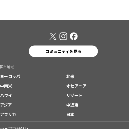
コミュニティを見る
国と地域
ヨーロッパ
北米
中南米
オセアニア
ハワイ
リゾート
アジア
中近東
アフリカ
日本
ウェブマガジン