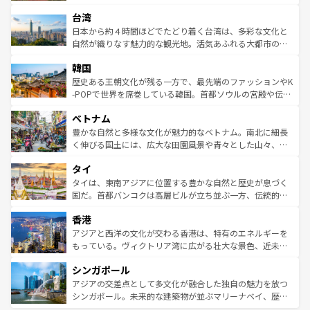
るだろう。車でのロードトリップや列車の旅も、アメリカ
文化や歴史が息づいている。「アロハスピリット」と呼ば
ストラリア東海岸北部に広がる大サンゴ礁地帯グレートバ
ならではの贅沢な旅のスタイルだ。 なお、新着のアメリカ
台湾
れるおもてなしの心で訪れる人々を迎えてくれるハワイの
リアリーフや大陸中央部にそびえるウルル（エアーズロッ
情報は
コンテンツ一覧
を参照してほしい。
人々、おいしいローカルフードやハワイアンミュージッ
ク）、タスマニアの美しい原生林やケアンズの熱帯雨林な
日本から約４時間ほどでたどり着く台湾は、多彩な文化と
ク、伝統的なフラダンスなど、すべてがハワイの魅力を彩
ど、見どころがたくさん。また、カフェやワイン、オージ
自然が織りなす魅力的な観光地。活気あふれる大都市の台
っている。訪れるたびに新しい発見と感動が待っているハ
ービーフなどの食文化も豊かで、美味しいものであふれて
北やノスタルジックな町並みが人気な九份（ジォウフェ
ワイを、存分に味わってほしい。 なお、新着のハワイ情報
韓国
いる。アクティビティも充実しており、サーフィンやダイ
ン）、静ひつな山岳地帯である台湾東部など、都市の喧騒
は
コンテンツ一覧
を参照してほしい。
ビング、ハイキングなど、アウトドア好きにはたまらな
と山間の静けさが共存しており、訪れる人に新しい発見と
歴史ある王朝文化が残る一方で、最先端のファッションやK
い。オーストラリアの多彩な魅力を存分に味わいつくそ
驚きをもたらしてくれる。また、奥深い台湾の食文化も魅
-POPで世界を席巻している韓国。首都ソウルの宮殿や伝統
う。 なお、新着のオーストラリア情報は
コンテンツ一覧
を
力で、夜市などの屋台グルメから高級料理、ヘルシーで美
家屋が並ぶエリアでは韓国の歴史と文化に浸ることがで
参照してほしい。
ベトナム
容にもいいと評判のスイーツなど、バラエティ豊かな料理
き、地方に足を延ばせば四季折々の自然美を楽しむことが
が味わえる。 なお、新着の台湾情報は
コンテンツ一覧
を参
できる。そして、キムチや焼肉、絶品のストリートフード
豊かな自然と多様な文化が魅力的なベトナム。南北に細長
照してほしい。
まで、さまざまな韓国料理が待っている。夜には、韓国な
く伸びる国土には、広大な田園風景や青々とした山々、世
らではのナイトライフも堪能できる。あたたかいホスピタ
界遺産に登録された壮大な自然景観が点在し、都市部では
タイ
リティに包まれながら、韓国の多彩な魅力を心ゆくまで味
急速な発展と共に伝統が息づく。ハノイの古い町並みやホ
わってみてほしい。 なお、新着の韓国情報は
コンテンツ一
ーチミン市のフランス統治時代の建物も、独特の雰囲気を
タイは、東南アジアに位置する豊かな自然と歴史が息づく
覧
を参照してほしい。
醸し出している。また、バラエティの豊かさとおいしさで
国だ。首都バンコクは高層ビルが立ち並ぶ一方、伝統的な
世界中の食通を魅了してやまないベトナム料理も魅力のひ
寺院や市場がいたるところに点在し、古きよき文化と現代
香港
とつ。フォーやバインミー、ベトナムコーヒーなどは、ぜ
の活気が交差している。北部ではチェンマイなどの山岳地
ひ現地で味わいたい。どの地域を訪れてもあたたかい人々
帯で自然と触れ合い、南部ではプーケットやクラビの美し
アジアと西洋の文化が交わる香港は、特有のエネルギーを
が旅行者を迎えてくれるので、きっと忘れられない旅にな
いビーチでリゾート気分を楽しむことができる。タイ料理
もっている。ヴィクトリア湾に広がる壮大な景色、近未来
るはずだ。 なお、新着のベトナム情報は
コンテンツ一覧
を
は世界的に有名で、屋台から高級レストランまで味覚を刺
的なアートスポット、そして歴史と現代が融合した町並
参照してほしい。
シンガポール
激する。気候は一年中温暖で、どの季節にも異なる楽しみ
み、どこを訪れても感動するはず。観光スポットが密集し
が待っている。親しみやすいタイの人々、仏教を中心とし
ており、効率よく見どころを回れるのも魅力。息をのむよ
アジアの交差点として多文化が融合した独自の魅力を放つ
た文化、そして多様な観光資源が、訪れる旅人を魅了し続
うな絶景から文化的な体験まで、香港を存分に楽しみ尽く
シンガポール。未来的な建築物が並ぶマリーナベイ、歴史
ける。 なお、新着のタイ情報は
コンテンツ一覧
を参照して
そう。 なお、新着の香港情報は
コンテンツ一覧
を参照して
と伝統を感じられるエスニックタウン、多数の緑豊かな公