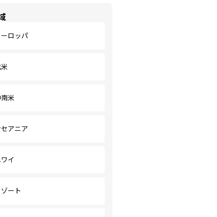
域
ヨーロッパ
北米
中南米
オセアニア
ハワイ
リゾート