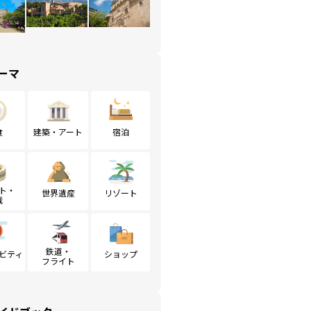
ーマ
食
建築・アート
宿泊
ト・
世界遺産
リゾート
戦
鉄道・
ビティ
ショップ
フライト