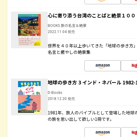
心に寄り添う台湾のことばと絶景１００
BOOKS 旅の名言＆絶景
2022.11.04 発売
世界を４０年以上歩いてきた「地球の歩き方
名言と癒やしの絶景集
地球の歩き方 3 インド・ネパール 1982
D-Books
2018.12.20 発売
1981年、旅人のバイブルとして登場した地
の旅を思い出して欲しい1冊です。