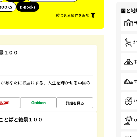
BOOKS
D-Books
国と地
絞り込み条件を追加
景１００
」があなたにお届けする、人生を輝かせる中国の
詳細を見る
ことばと絶景１００