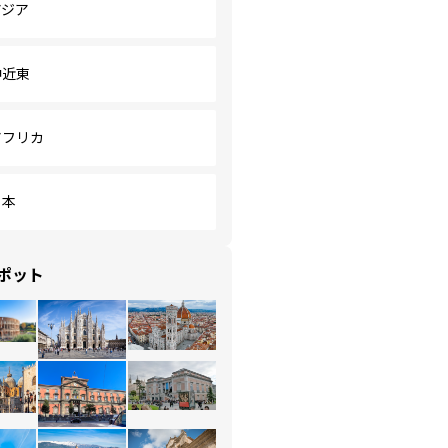
アジア
中近東
アフリカ
日本
ポット