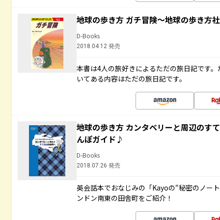
地球の歩き方 ガチ冒険～地球の歩き方
D-Books
2018.04.12 発売
本書は4人の旅好きによるただの旅日記です。
いてある内容はただの旅日記です。
地球の歩き方 カンタベリーと周辺のす
んぽガイド♪
D-Books
2018.07.26 発売
英会話本でおなじみの「Kayoの“秘密のノー
ンドン南東の田舎町をご紹介！