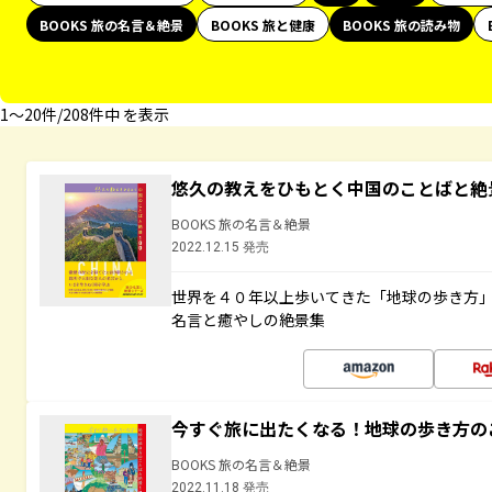
BOOKS 旅の名言＆絶景
BOOKS 旅と健康
BOOKS 旅の読み物
1〜20件/208件中 を表示
悠久の教えをひもとく中国のことばと絶
BOOKS 旅の名言＆絶景
2022.12.15 発売
世界を４０年以上歩いてきた「地球の歩き方
名言と癒やしの絶景集
今すぐ旅に出たくなる！地球の歩き方の
BOOKS 旅の名言＆絶景
2022.11.18 発売