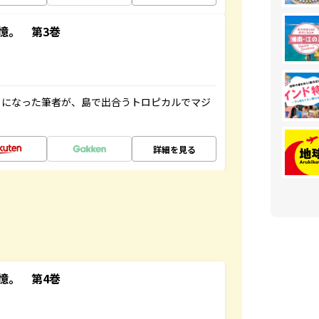
憶。 第3巻
とになった筆者が、島で出合うトロピカルでマジ
詳細を見る
憶。 第4巻