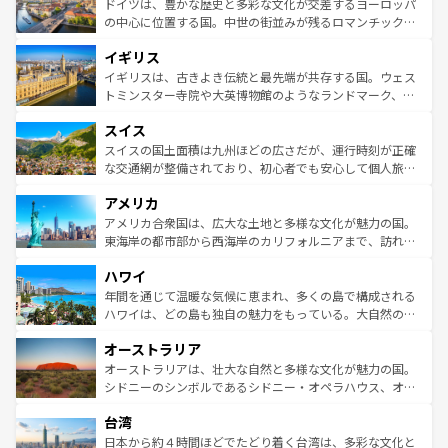
聖堂、美しいビーチ、そして豊かな自然が、訪れる者を心
ドイツは、豊かな歴史と多彩な文化が交差するヨーロッパ
ンテンツ一覧
を参照してほしい。
から魅了する。また、フランスは美食の国としても知ら
の中心に位置する国。中世の街並みが残るロマンチック街
れ、フランス料理はユネスコ無形文化遺産にも登録されて
道から、未来を先取りするようなモダンな都市まで多様な
イギリス
いる。シャンパンの発祥地であるランス、プロヴァンスの
顔を持つこの国は、どこを歩いても飽きることがない。ベ
香り高いラベンダー畑など、多彩な楽しみ方が可能だ。さ
ルリンの文化的活気、バイエルン州のアルプスの絶景、そ
イギリスは、古きよき伝統と最先端が共存する国。ウェス
らに、パリ以外の地域にも魅力が溢れており、どの街角に
してライン川沿いのワイン畑といった風景は必見。ビール
トミンスター寺院や大英博物館のようなランドマーク、歴
も豊かな歴史と文化が息づいている。パリ以外の個性あふ
とソーセージを味わいながら地元の人と過ごす楽しい時間
史ある大学都市、美しい丘陵地帯や牧歌的な風景など、エ
れる地方に足を運ぶとそれぞれで全く異なる文化を体験で
スイス
は、お酒好きな人にはぜひ体験してほしい。 なお、新着の
リアごとに異なる魅力がある。また、優雅なアフタヌーン
きるだろう。 なお、新着のフランス情報は
コンテンツ一覧
ドイツ情報は
コンテンツ一覧
を参照してほしい。
ティー、ビール好きにはたまらない英国パブ、サッカー観
スイスの国土面積は九州ほどの広さだが、運行時刻が正確
を参照してほしい。
戦など、本場だからこそできる体験も豊富。イギリスを旅
な交通網が整備されており、初心者でも安心して個人旅行
して楽しみつくそう。 なお、新着のイギリス情報は
コンテ
を楽しめる。日本同様に時刻表どおりの旅が可能だ。中世
アメリカ
ンツ一覧
を参照してほしい。
の建物がそのまま残る町や、スイスならではのユニークな
博物館もあり、アルプス観光だけでなく町歩きも満喫する
アメリカ合衆国は、広大な土地と多様な文化が魅力の国。
ことができる。国民の所得が高いため物価も高いが、旅行
東海岸の都市部から西海岸のカリフォルニアまで、訪れる
者向けの交通パス提供のサービスもあり、うまく活用すれ
場所ごとに異なる風景と体験が待っている。ニューヨーク
ハワイ
ば市内交通費無料で観光を楽しむこともできる。 なお、新
のような巨大都市は、観光、ショッピング、エンターテイ
着のスイス情報は
コンテンツ一覧
を参照してほしい。
ンメントが詰まった刺激的なスポットだ。一方、アメリカ
年間を通じて温暖な気候に恵まれ、多くの島で構成される
西部には大自然が広がり、グランドキャニオンやイエロー
ハワイは、どの島も独自の魅力をもっている。大自然の神
ストーン国立公園といった絶景が堪能できる。さらに、南
秘を感じたいなら、火山が生み出した壮大な景観を誇るハ
オーストラリア
部のニューオーリンズでは、音楽と美食が融合した独特の
ワイ島は見逃せない。また、定番の観光地といえばオアフ
文化が魅力。旅行者はアメリカの各地域で異なる魅力を楽
島だが、静かな自然を求めるならマウイ島やカウアイ島が
オーストラリアは、壮大な自然と多様な文化が魅力の国。
しみながら、その多様性と豊かな歴史を感じることができ
おすすめ。エメラルドグリーンに輝く海をはじめ、豊かな
シドニーのシンボルであるシドニー・オペラハウス、オー
るだろう。車でのロードトリップや列車の旅も、アメリカ
文化や歴史が息づいている。「アロハスピリット」と呼ば
ストラリア東海岸北部に広がる大サンゴ礁地帯グレートバ
ならではの贅沢な旅のスタイルだ。 なお、新着のアメリカ
台湾
れるおもてなしの心で訪れる人々を迎えてくれるハワイの
リアリーフや大陸中央部にそびえるウルル（エアーズロッ
情報は
コンテンツ一覧
を参照してほしい。
人々、おいしいローカルフードやハワイアンミュージッ
ク）、タスマニアの美しい原生林やケアンズの熱帯雨林な
日本から約４時間ほどでたどり着く台湾は、多彩な文化と