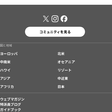
コミュニティを見る
国と地域
ヨーロッパ
北米
中南米
オセアニア
ハワイ
リゾート
アジア
中近東
アフリカ
日本
ウェブマガジン
特派員ブログ
ガイドブック