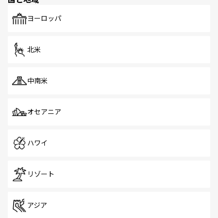
発見がある。さらに、治安のよさや充実した公共交通機関
も、旅行者にとっては魅力的なポイント。グルメも豊富
で、ホーカーズは地元の風情を楽しめる外せないスポット
ヨーロッパ
だ。訪れる人を飽きさせないシンガポールで、多様な魅力
を体感しよう。 なお、新着のシンガポール情報は
コンテン
ツ一覧
を参照してほしい。
北米
中南米
オセアニア
ハワイ
リゾート
アジア