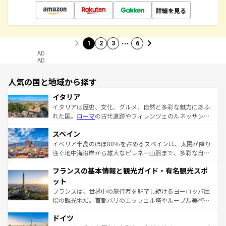
詳細を見る
…
1
2
3
6
AD
AD
人気の国と地域から探す
イタリア
イタリアは歴史、文化、グルメ、自然と多彩な魅力にあふ
れた国。
ローマ
の古代遺跡やフィレンツェのルネッサンス
美術、ヴェネツィアの運河など、歴史あるスポットはもち
スペイン
ろん、トスカーナの美しい田園風景やアマルフィ海岸の絶
景など、自然景観も見逃せない。観光の合間には、本場の
イベリア半島のほぼ80％を占めるスペインは、太陽が降り
ピザやパスタなど、絶品のイタリア料理を堪能することも
注ぐ地中海沿岸から雄大なピレネー山脈まで、多彩な自然
できる。朝目覚めてから夜眠るまで、すべての瞬間を楽し
と文化が詰まったヨーロッパ屈指の旅行先だ。多様な地域
フランスの基本情報と観光ガイド・有名観光スポ
ませてくれるイタリアで、忘れられない旅をしてみよう！
文化が根付くこの国では、情熱的なフラメンコ、熱気あふ
なお、新着のイタリア情報は
コンテンツ一覧
を参照してほ
れる闘牛、そして美味しいタパスが生活の一部となってい
ット
しい。
る。首都マドリードの洗練された雰囲気や、バルセロナの
フランスは、世界中の旅行者を魅了し続けるヨーロッパ屈
アートに溢れた街角から、地方では古代ローマ遺跡や中世
指の観光地だ。首都パリのエッフェル塔やルーブル美術館
の城塞都市、穏やかなビーチリゾートまで多彩な表情を見
といった象徴的なスポットから、田舎町の古風な美しさま
せる。地方によって風土や気候が異なるスペインはその個
ドイツ
で、幅広い魅力が詰まっている。華麗な宮殿、歴史的な大
性で訪れる人を魅了する。 なお、新着のスペイン情報は
コ