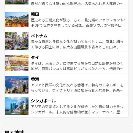
ク、伝統的なフラダンスなど、すべてがハワイの魅力を彩
ど、見どころがたくさん。また、カフェやワイン、オージ
自然が織りなす魅力的な観光地。活気あふれる大都市の台
っている。訪れるたびに新しい発見と感動が待っているハ
ービーフなどの食文化も豊かで、美味しいものであふれて
北やノスタルジックな町並みが人気な九份（ジォウフェ
ワイを、存分に味わってほしい。 なお、新着のハワイ情報
韓国
いる。アクティビティも充実しており、サーフィンやダイ
ン）、静ひつな山岳地帯である台湾東部など、都市の喧騒
は
コンテンツ一覧
を参照してほしい。
ビング、ハイキングなど、アウトドア好きにはたまらな
と山間の静けさが共存しており、訪れる人に新しい発見と
歴史ある王朝文化が残る一方で、最先端のファッションやK
い。オーストラリアの多彩な魅力を存分に味わいつくそ
驚きをもたらしてくれる。また、奥深い台湾の食文化も魅
-POPで世界を席巻している韓国。首都ソウルの宮殿や伝統
う。 なお、新着のオーストラリア情報は
コンテンツ一覧
を
力で、夜市などの屋台グルメから高級料理、ヘルシーで美
家屋が並ぶエリアでは韓国の歴史と文化に浸ることがで
参照してほしい。
ベトナム
容にもいいと評判のスイーツなど、バラエティ豊かな料理
き、地方に足を延ばせば四季折々の自然美を楽しむことが
が味わえる。 なお、新着の台湾情報は
コンテンツ一覧
を参
できる。そして、キムチや焼肉、絶品のストリートフード
豊かな自然と多様な文化が魅力的なベトナム。南北に細長
照してほしい。
まで、さまざまな韓国料理が待っている。夜には、韓国な
く伸びる国土には、広大な田園風景や青々とした山々、世
らではのナイトライフも堪能できる。あたたかいホスピタ
界遺産に登録された壮大な自然景観が点在し、都市部では
タイ
リティに包まれながら、韓国の多彩な魅力を心ゆくまで味
急速な発展と共に伝統が息づく。ハノイの古い町並みやホ
わってみてほしい。 なお、新着の韓国情報は
コンテンツ一
ーチミン市のフランス統治時代の建物も、独特の雰囲気を
タイは、東南アジアに位置する豊かな自然と歴史が息づく
覧
を参照してほしい。
醸し出している。また、バラエティの豊かさとおいしさで
国だ。首都バンコクは高層ビルが立ち並ぶ一方、伝統的な
世界中の食通を魅了してやまないベトナム料理も魅力のひ
寺院や市場がいたるところに点在し、古きよき文化と現代
香港
とつ。フォーやバインミー、ベトナムコーヒーなどは、ぜ
の活気が交差している。北部ではチェンマイなどの山岳地
ひ現地で味わいたい。どの地域を訪れてもあたたかい人々
帯で自然と触れ合い、南部ではプーケットやクラビの美し
アジアと西洋の文化が交わる香港は、特有のエネルギーを
が旅行者を迎えてくれるので、きっと忘れられない旅にな
いビーチでリゾート気分を楽しむことができる。タイ料理
もっている。ヴィクトリア湾に広がる壮大な景色、近未来
るはずだ。 なお、新着のベトナム情報は
コンテンツ一覧
を
は世界的に有名で、屋台から高級レストランまで味覚を刺
的なアートスポット、そして歴史と現代が融合した町並
参照してほしい。
シンガポール
激する。気候は一年中温暖で、どの季節にも異なる楽しみ
み、どこを訪れても感動するはず。観光スポットが密集し
が待っている。親しみやすいタイの人々、仏教を中心とし
ており、効率よく見どころを回れるのも魅力。息をのむよ
アジアの交差点として多文化が融合した独自の魅力を放つ
た文化、そして多様な観光資源が、訪れる旅人を魅了し続
うな絶景から文化的な体験まで、香港を存分に楽しみ尽く
シンガポール。未来的な建築物が並ぶマリーナベイ、歴史
ける。 なお、新着のタイ情報は
コンテンツ一覧
を参照して
そう。 なお、新着の香港情報は
コンテンツ一覧
を参照して
と伝統を感じられるエスニックタウン、多数の緑豊かな公
ほしい。
ほしい。
園や自然保護区など、自然が調和した近代的な景観と文化
の多様性あふれるカラフルな町は、どこを歩いても新しい
国と地域