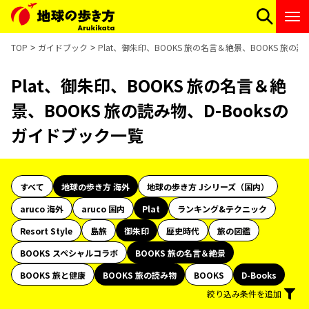
TOP
ガイドブック
Plat、御朱印、BOOKS 旅の名言＆絶景、BOOKS 旅の
Plat、御朱印、BOOKS 旅の名言＆絶
景、BOOKS 旅の読み物、D-Booksの
ガイドブック一覧
すべて
地球の歩き方 海外
地球の歩き方 Jシリーズ（国内）
aruco 海外
aruco 国内
Plat
ランキング&テクニック
Resort Style
島旅
御朱印
歴史時代
旅の図鑑
BOOKS スペシャルコラボ
BOOKS 旅の名言＆絶景
BOOKS 旅と健康
BOOKS 旅の読み物
BOOKS
D-Books
絞り込み条件を追加