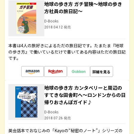
地球の歩き方 ガチ冒険～地球の歩き
方社員の旅日記～
D-Books
2018.04.12 発売
本書は4人の旅好きによるただの旅日記です。たまたま『地球
の歩き方』で働いているだけで書いてある内容はただの旅日記
です。
詳細を見る
地球の歩き方 カンタベリーと周辺の
すてきな田舎町へ～ロンドンからの日
帰りおさんぽガイド♪
D-Books
2018.07.26 発売
英会話本でおなじみの「Kayoの“秘密のノート”」シリーズの