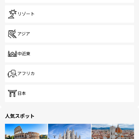
リゾート
アジア
中近東
アフリカ
日本
人気スポット