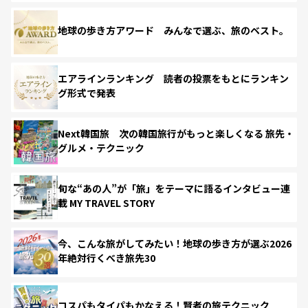
地球の歩き方アワード みんなで選ぶ、旅のベスト。
エアラインランキング 読者の投票をもとにランキン
グ形式で発表
Next韓国旅 次の韓国旅行がもっと楽しくなる 旅先・
グルメ・テクニック
旬な“あの人”が「旅」をテーマに語るインタビュー連
載 MY TRAVEL STORY
今、こんな旅がしてみたい！地球の歩き方が選ぶ2026
年絶対行くべき旅先30
コスパもタイパもかなえる！賢者の旅テクニック