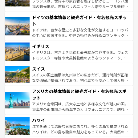
フランスは、世界中の旅行者を魅了し続けるヨーロッパ屈
アートに溢れた街角から、地方では古代ローマ遺跡や中世
指の観光地だ。首都パリのエッフェル塔やルーブル美術館
の城塞都市、穏やかなビーチリゾートまで多彩な表情を見
といった象徴的なスポットから、田舎町の古風な美しさま
せる。地方によって風土や気候が異なるスペインはその個
ドイツの基本情報と観光ガイド・有名観光スポッ
で、幅広い魅力が詰まっている。華麗な宮殿、歴史的な大
性で訪れる人を魅了する。 なお、新着のスペイン情報は
コ
聖堂、美しいビーチ、そして豊かな自然が、訪れる者を心
ト
ンテンツ一覧
を参照してほしい。
から魅了する。また、フランスは美食の国としても知ら
ドイツは、豊かな歴史と多彩な文化が交差するヨーロッパ
れ、フランス料理はユネスコ無形文化遺産にも登録されて
の中心に位置する国。中世の街並みが残るロマンチック街
いる。シャンパンの発祥地であるランス、プロヴァンスの
道から、未来を先取りするようなモダンな都市まで多様な
香り高いラベンダー畑など、多彩な楽しみ方が可能だ。さ
イギリス
顔を持つこの国は、どこを歩いても飽きることがない。ベ
らに、パリ以外の地域にも魅力が溢れており、どの街角に
ルリンの文化的活気、バイエルン州のアルプスの絶景、そ
イギリスは、古きよき伝統と最先端が共存する国。ウェス
も豊かな歴史と文化が息づいている。パリ以外の個性あふ
してライン川沿いのワイン畑といった風景は必見。ビール
トミンスター寺院や大英博物館のようなランドマーク、歴
れる地方に足を運ぶとそれぞれで全く異なる文化を体験で
とソーセージを味わいながら地元の人と過ごす楽しい時間
史ある大学都市、美しい丘陵地帯や牧歌的な風景など、エ
きるだろう。 なお、新着のフランス情報は
コンテンツ一覧
スイス
は、お酒好きな人にはぜひ体験してほしい。 なお、新着の
リアごとに異なる魅力がある。また、優雅なアフタヌーン
を参照してほしい。
ドイツ情報は
コンテンツ一覧
を参照してほしい。
ティー、ビール好きにはたまらない英国パブ、サッカー観
スイスの国土面積は九州ほどの広さだが、運行時刻が正確
戦など、本場だからこそできる体験も豊富。イギリスを旅
な交通網が整備されており、初心者でも安心して個人旅行
して楽しみつくそう。 なお、新着のイギリス情報は
コンテ
を楽しめる。日本同様に時刻表どおりの旅が可能だ。中世
アメリカの基本情報と観光ガイド・有名観光スポ
ンツ一覧
を参照してほしい。
の建物がそのまま残る町や、スイスならではのユニークな
博物館もあり、アルプス観光だけでなく町歩きも満喫する
ット
ことができる。国民の所得が高いため物価も高いが、旅行
アメリカ合衆国は、広大な土地と多様な文化が魅力の国。
者向けの交通パス提供のサービスもあり、うまく活用すれ
東海岸の都市部から西海岸のカリフォルニアまで、訪れる
ば市内交通費無料で観光を楽しむこともできる。 なお、新
場所ごとに異なる風景と体験が待っている。ニューヨーク
着のスイス情報は
コンテンツ一覧
を参照してほしい。
ハワイ
のような巨大都市は、観光、ショッピング、エンターテイ
ンメントが詰まった刺激的なスポットだ。一方、アメリカ
年間を通じて温暖な気候に恵まれ、多くの島で構成される
西部には大自然が広がり、グランドキャニオンやイエロー
ハワイは、どの島も独自の魅力をもっている。大自然の神
ストーン国立公園といった絶景が堪能できる。さらに、南
秘を感じたいなら、火山が生み出した壮大な景観を誇るハ