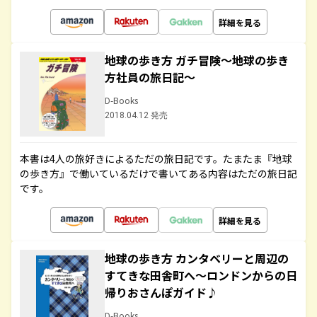
詳細を見る
地球の歩き方 ガチ冒険～地球の歩き
方社員の旅日記～
D-Books
2018.04.12 発売
本書は4人の旅好きによるただの旅日記です。たまたま『地球
の歩き方』で働いているだけで書いてある内容はただの旅日記
です。
詳細を見る
地球の歩き方 カンタベリーと周辺の
すてきな田舎町へ～ロンドンからの日
帰りおさんぽガイド♪
D-Books