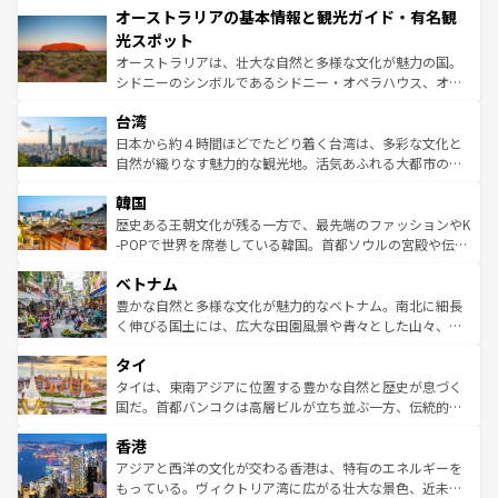
オーストラリアの基本情報と観光ガイド・有名観
部のニューオーリンズでは、音楽と美食が融合した独特の
ワイ島は見逃せない。また、定番の観光地といえばオアフ
文化が魅力。旅行者はアメリカの各地域で異なる魅力を楽
島だが、静かな自然を求めるならマウイ島やカウアイ島が
光スポット
しみながら、その多様性と豊かな歴史を感じることができ
おすすめ。エメラルドグリーンに輝く海をはじめ、豊かな
オーストラリアは、壮大な自然と多様な文化が魅力の国。
るだろう。車でのロードトリップや列車の旅も、アメリカ
文化や歴史が息づいている。「アロハスピリット」と呼ば
シドニーのシンボルであるシドニー・オペラハウス、オー
ならではの贅沢な旅のスタイルだ。 なお、新着のアメリカ
れるおもてなしの心で訪れる人々を迎えてくれるハワイの
ストラリア東海岸北部に広がる大サンゴ礁地帯グレートバ
情報は
コンテンツ一覧
を参照してほしい。
人々、おいしいローカルフードやハワイアンミュージッ
台湾
リアリーフや大陸中央部にそびえるウルル（エアーズロッ
ク、伝統的なフラダンスなど、すべてがハワイの魅力を彩
ク）、タスマニアの美しい原生林やケアンズの熱帯雨林な
日本から約４時間ほどでたどり着く台湾は、多彩な文化と
っている。訪れるたびに新しい発見と感動が待っているハ
ど、見どころがたくさん。また、カフェやワイン、オージ
自然が織りなす魅力的な観光地。活気あふれる大都市の台
ワイを、存分に味わってほしい。 なお、新着のハワイ情報
ービーフなどの食文化も豊かで、美味しいものであふれて
北やノスタルジックな町並みが人気な九份（ジォウフェ
は
コンテンツ一覧
を参照してほしい。
韓国
いる。アクティビティも充実しており、サーフィンやダイ
ン）、静ひつな山岳地帯である台湾東部など、都市の喧騒
ビング、ハイキングなど、アウトドア好きにはたまらな
と山間の静けさが共存しており、訪れる人に新しい発見と
歴史ある王朝文化が残る一方で、最先端のファッションやK
い。オーストラリアの多彩な魅力を存分に味わいつくそ
驚きをもたらしてくれる。また、奥深い台湾の食文化も魅
-POPで世界を席巻している韓国。首都ソウルの宮殿や伝統
う。 なお、新着のオーストラリア情報は
コンテンツ一覧
を
力で、夜市などの屋台グルメから高級料理、ヘルシーで美
家屋が並ぶエリアでは韓国の歴史と文化に浸ることがで
参照してほしい。
ベトナム
容にもいいと評判のスイーツなど、バラエティ豊かな料理
き、地方に足を延ばせば四季折々の自然美を楽しむことが
が味わえる。 なお、新着の台湾情報は
コンテンツ一覧
を参
できる。そして、キムチや焼肉、絶品のストリートフード
豊かな自然と多様な文化が魅力的なベトナム。南北に細長
照してほしい。
まで、さまざまな韓国料理が待っている。夜には、韓国な
く伸びる国土には、広大な田園風景や青々とした山々、世
らではのナイトライフも堪能できる。あたたかいホスピタ
界遺産に登録された壮大な自然景観が点在し、都市部では
タイ
リティに包まれながら、韓国の多彩な魅力を心ゆくまで味
急速な発展と共に伝統が息づく。ハノイの古い町並みやホ
わってみてほしい。 なお、新着の韓国情報は
コンテンツ一
ーチミン市のフランス統治時代の建物も、独特の雰囲気を
タイは、東南アジアに位置する豊かな自然と歴史が息づく
覧
を参照してほしい。
醸し出している。また、バラエティの豊かさとおいしさで
国だ。首都バンコクは高層ビルが立ち並ぶ一方、伝統的な
世界中の食通を魅了してやまないベトナム料理も魅力のひ
寺院や市場がいたるところに点在し、古きよき文化と現代
香港
とつ。フォーやバインミー、ベトナムコーヒーなどは、ぜ
の活気が交差している。北部ではチェンマイなどの山岳地
ひ現地で味わいたい。どの地域を訪れてもあたたかい人々
帯で自然と触れ合い、南部ではプーケットやクラビの美し
アジアと西洋の文化が交わる香港は、特有のエネルギーを
が旅行者を迎えてくれるので、きっと忘れられない旅にな
いビーチでリゾート気分を楽しむことができる。タイ料理
もっている。ヴィクトリア湾に広がる壮大な景色、近未来