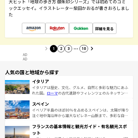
大ヒット「地球の歩き方 御朱印シリーズ」では初めてのコミ
ックエッセイ。イラストレーター柴田かおるが書きおろしまし
た
詳細を見る
…
1
2
3
10
AD
AD
人気の国と地域から探す
イタリア
イタリアは歴史、文化、グルメ、自然と多彩な魅力にあふ
れた国。
ローマ
の古代遺跡やフィレンツェのルネッサンス
美術、ヴェネツィアの運河など、歴史あるスポットはもち
スペイン
ろん、トスカーナの美しい田園風景やアマルフィ海岸の絶
景など、自然景観も見逃せない。観光の合間には、本場の
イベリア半島のほぼ80％を占めるスペインは、太陽が降り
ピザやパスタなど、絶品のイタリア料理を堪能することも
注ぐ地中海沿岸から雄大なピレネー山脈まで、多彩な自然
できる。朝目覚めてから夜眠るまで、すべての瞬間を楽し
と文化が詰まったヨーロッパ屈指の旅行先だ。多様な地域
フランスの基本情報と観光ガイド・有名観光スポ
ませてくれるイタリアで、忘れられない旅をしてみよう！
文化が根付くこの国では、情熱的なフラメンコ、熱気あふ
なお、新着のイタリア情報は
コンテンツ一覧
を参照してほ
れる闘牛、そして美味しいタパスが生活の一部となってい
ット
しい。
る。首都マドリードの洗練された雰囲気や、バルセロナの