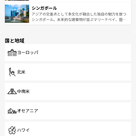
るはずだ。 なお、新着のベトナム情報は
コンテンツ一覧
を
は世界的に有名で、屋台から高級レストランまで味覚を刺
的なアートスポット、そして歴史と現代が融合した町並
参照してほしい。
シンガポール
激する。気候は一年中温暖で、どの季節にも異なる楽しみ
み、どこを訪れても感動するはず。観光スポットが密集し
が待っている。親しみやすいタイの人々、仏教を中心とし
ており、効率よく見どころを回れるのも魅力。息をのむよ
アジアの交差点として多文化が融合した独自の魅力を放つ
た文化、そして多様な観光資源が、訪れる旅人を魅了し続
うな絶景から文化的な体験まで、香港を存分に楽しみ尽く
シンガポール。未来的な建築物が並ぶマリーナベイ、歴史
ける。 なお、新着のタイ情報は
コンテンツ一覧
を参照して
そう。 なお、新着の香港情報は
コンテンツ一覧
を参照して
と伝統を感じられるエスニックタウン、多数の緑豊かな公
ほしい。
ほしい。
園や自然保護区など、自然が調和した近代的な景観と文化
の多様性あふれるカラフルな町は、どこを歩いても新しい
国と地域
発見がある。さらに、治安のよさや充実した公共交通機関
も、旅行者にとっては魅力的なポイント。グルメも豊富
で、ホーカーズは地元の風情を楽しめる外せないスポット
ヨーロッパ
だ。訪れる人を飽きさせないシンガポールで、多様な魅力
を体感しよう。 なお、新着のシンガポール情報は
コンテン
ツ一覧
を参照してほしい。
北米
中南米
オセアニア
ハワイ