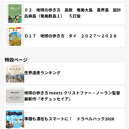
０２ 地球の歩き方 島旅 奄美大島 喜界島 加計
呂麻島（奄美群島１） ５訂版
Ｄ１７ 地球の歩き方 タイ ２０２７～２０２８
特設ページ
世界遺産ランキング
地球の歩き方 meets クリストファー・ノーラン監督
最新作『オデュッセイア』
準備も滞在もスマートに！ トラベルハック2026