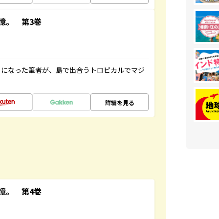
憶。 第3巻
とになった筆者が、島で出合うトロピカルでマジ
詳細を見る
憶。 第4巻