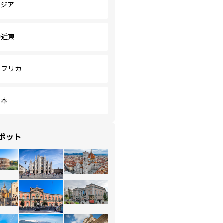
アジア
中近東
アフリカ
日本
ポット