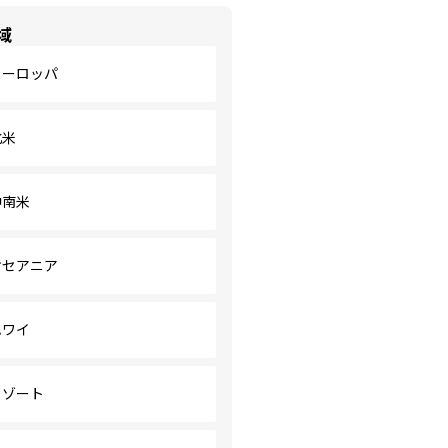
域
ヨーロッパ
北米
中南米
オセアニア
ハワイ
リゾート