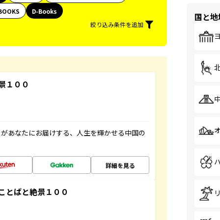
BOOKS
D-Books
国と地
絞り込み条件を追加
景１００
」があなたにお届けする、人生を輝かせる中国の
詳細を見る
ことばと絶景１００