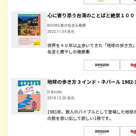
心に寄り添う台湾のことばと絶景１００
BOOKS 旅の名言＆絶景
2022.11.04 発売
世界を４０年以上歩いてきた「地球の歩き方
名言と癒やしの絶景集
地球の歩き方 3 インド・ネパール 1982
D-Books
2018.12.20 発売
1981年、旅人のバイブルとして登場した地
の旅を思い出して欲しい1冊です。