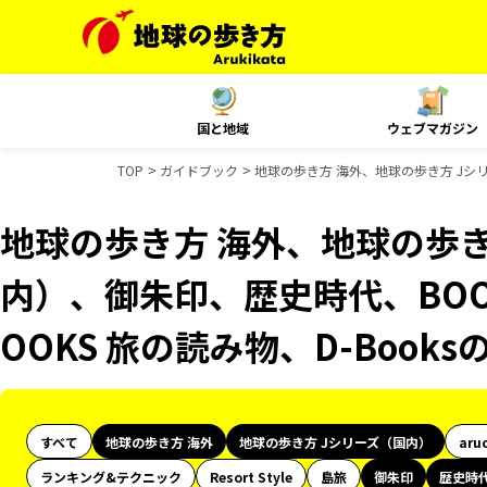
国と地域
ウェブマガジン
TOP
ガイドブック
地球の歩き方 海外、地球の歩き方 Jシリ
地球の歩き方 海外、地球の歩き
内）、御朱印、歴史時代、BOO
OOKS 旅の読み物、D-Book
すべて
地球の歩き方 海外
地球の歩き方 Jシリーズ（国内）
aru
ランキング&テクニック
Resort Style
島旅
御朱印
歴史時