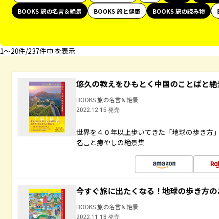
BOOKS 旅の名言＆絶景
BOOKS 旅と健康
BOOKS 旅の読み物
1〜20件/237件中 を表示
悠久の教えをひもとく中国のことばと絶
BOOKS 旅の名言＆絶景
2022.12.15 発売
世界を４０年以上歩いてきた「地球の歩き方
名言と癒やしの絶景集
今すぐ旅に出たくなる！地球の歩き方の
BOOKS 旅の名言＆絶景
2022.11.18 発売