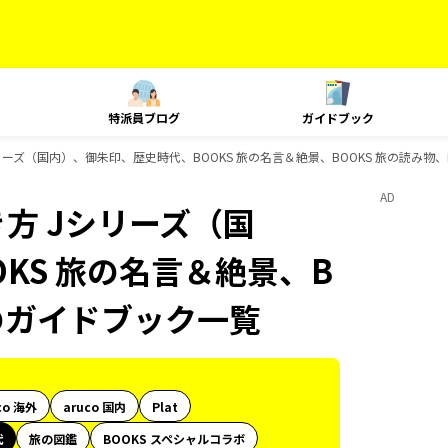
特派員ブログ
ガイドブック
ーズ（国内）、御朱印、歴史時代、BOOKS 旅の名言＆絶景、BOOKS 旅の読み物、D
AD
方 Jシリーズ（国
KS 旅の名言＆絶景、B
sのガイドブック一覧
co 海外
aruco 国内
Plat
代
旅の図鑑
BOOKS スペシャルコラボ