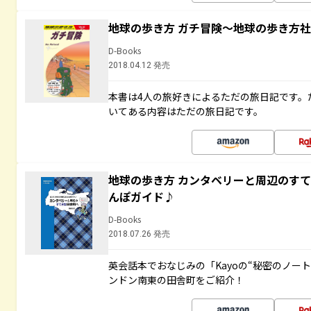
地球の歩き方 ガチ冒険～地球の歩き方
D-Books
2018.04.12 発売
本書は4人の旅好きによるただの旅日記です。
いてある内容はただの旅日記です。
地球の歩き方 カンタベリーと周辺のす
んぽガイド♪
D-Books
2018.07.26 発売
英会話本でおなじみの「Kayoの“秘密のノー
ンドン南東の田舎町をご紹介！