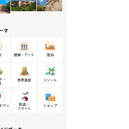
ーマ
食
建築・アート
宿泊
ト・
世界遺産
リゾート
戦
鉄道・
ビティ
ショップ
フライト